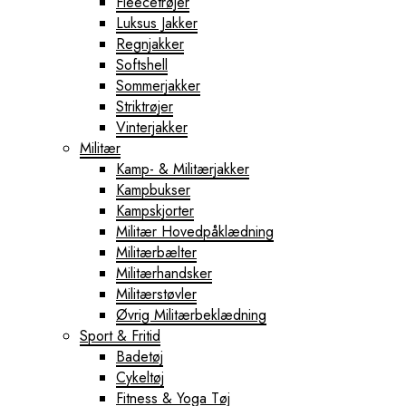
Fleecetrøjer
Luksus Jakker
Regnjakker
Softshell
Sommerjakker
Striktrøjer
Vinterjakker
Militær
Kamp- & Militærjakker
Kampbukser
Kampskjorter
Militær Hovedpåklædning
Militærbælter
Militærhandsker
Militærstøvler
Øvrig Militærbeklædning
Sport & Fritid
Badetøj
Cykeltøj
Fitness & Yoga Tøj