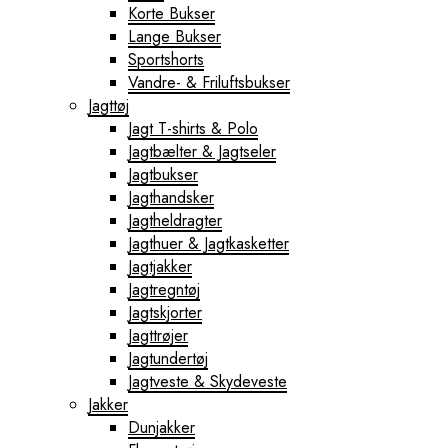
Korte Bukser
Lange Bukser
Sportshorts
Vandre- & Friluftsbukser
Jagttøj
Jagt T-shirts & Polo
Jagtbælter & Jagtseler
Jagtbukser
Jagthandsker
Jagtheldragter
Jagthuer & Jagtkasketter
Jagtjakker
Jagtregntøj
Jagtskjorter
Jagttrøjer
Jagtundertøj
Jagtveste & Skydeveste
Jakker
Dunjakker