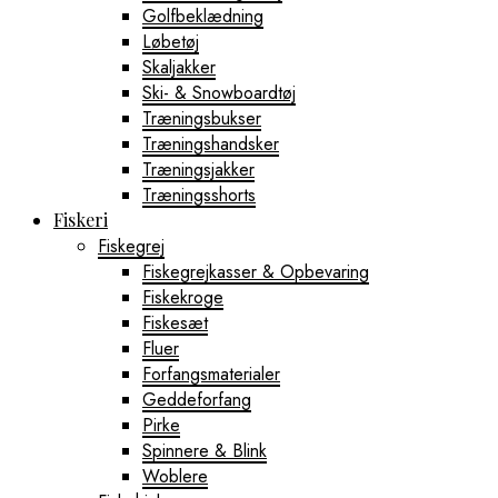
Golfbeklædning
Løbetøj
Skaljakker
Ski- & Snowboardtøj
Træningsbukser
Træningshandsker
Træningsjakker
Træningsshorts
Fiskeri
Fiskegrej
Fiskegrejkasser & Opbevaring
Fiskekroge
Fiskesæt
Fluer
Forfangsmaterialer
Geddeforfang
Pirke
Spinnere & Blink
Woblere