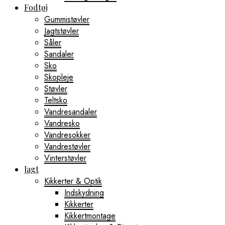
Fodtøj
Gummistøvler
Jagtstøvler
Såler
Sandaler
Sko
Skopleje
Støvler
Teltsko
Vandresandaler
Vandresko
Vandresokker
Vandrestøvler
Vinterstøvler
Jagt
Kikkerter & Optik
Indskydning
Kikkerter
Kikkertmontage