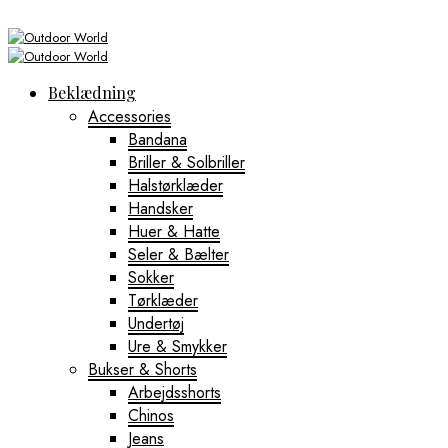
Beklædning
Accessories
Bandana
Briller & Solbriller
Halstørklæder
Handsker
Huer & Hatte
Seler & Bælter
Sokker
Tørklæder
Undertøj
Ure & Smykker
Bukser & Shorts
Arbejdsshorts
Chinos
Jeans