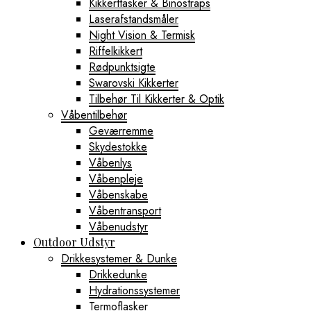
Kikkerttasker & Binostraps
Laserafstandsmåler
Night Vision & Termisk
Riffelkikkert
Rødpunktsigte
Swarovski Kikkerter
Tilbehør Til Kikkerter & Optik
Våbentilbehør
Geværremme
Skydestokke
Våbenlys
Våbenpleje
Våbenskabe
Våbentransport
Våbenudstyr
Outdoor Udstyr
Drikkesystemer & Dunke
Drikkedunke
Hydrationssystemer
Termoflasker