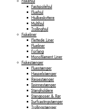
Fiskehjul
Fastspolehjul
Fluehjul
Hjulbeskyttere
Multihjul
Trollinghjul
Fiskeliner
Flettede Liner
Flueliner
Forfang
Monofilament Liner
Fiskestænger
Fluestænger
Haspelstænger
Rejsestænger
Spinnestænger
Stangholdere
Stangposer & Rør
Surfcastingstænger
Trollingstænger