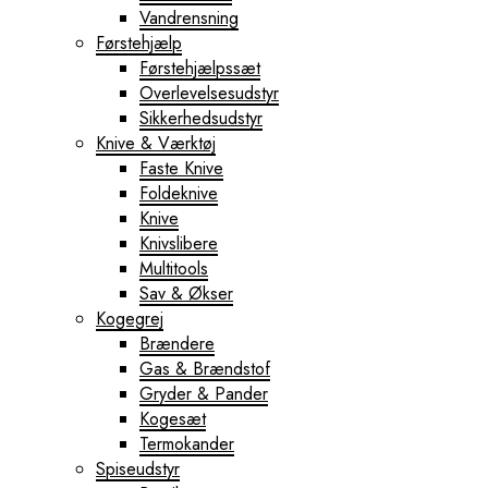
Vandrensning
Førstehjælp
Førstehjælpssæt
Overlevelsesudstyr
Sikkerhedsudstyr
Knive & Værktøj
Faste Knive
Foldeknive
Knive
Knivslibere
Multitools
Sav & Økser
Kogegrej
Brændere
Gas & Brændstof
Gryder & Pander
Kogesæt
Termokander
Spiseudstyr