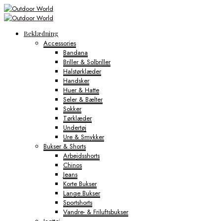
Beklædning
Accessories
Bandana
Briller & Solbriller
Halstørklæder
Handsker
Huer & Hatte
Seler & Bælter
Sokker
Tørklæder
Undertøj
Ure & Smykker
Bukser & Shorts
Arbejdsshorts
Chinos
Jeans
Korte Bukser
Lange Bukser
Sportshorts
Vandre- & Friluftsbukser