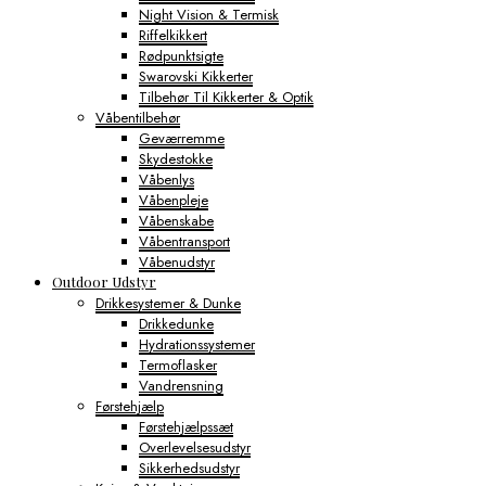
Night Vision & Termisk
Riffelkikkert
Rødpunktsigte
Swarovski Kikkerter
Tilbehør Til Kikkerter & Optik
Våbentilbehør
Geværremme
Skydestokke
Våbenlys
Våbenpleje
Våbenskabe
Våbentransport
Våbenudstyr
Outdoor Udstyr
Drikkesystemer & Dunke
Drikkedunke
Hydrationssystemer
Termoflasker
Vandrensning
Førstehjælp
Førstehjælpssæt
Overlevelsesudstyr
Sikkerhedsudstyr