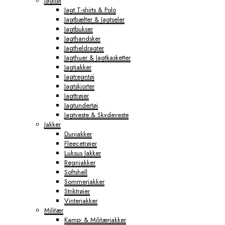
Jagttøj
Jagt T-shirts & Polo
Jagtbælter & Jagtseler
Jagtbukser
Jagthandsker
Jagtheldragter
Jagthuer & Jagtkasketter
Jagtjakker
Jagtregntøj
Jagtskjorter
Jagttrøjer
Jagtundertøj
Jagtveste & Skydeveste
Jakker
Dunjakker
Fleecetrøjer
Luksus Jakker
Regnjakker
Softshell
Sommerjakker
Striktrøjer
Vinterjakker
Militær
Kamp- & Militærjakker