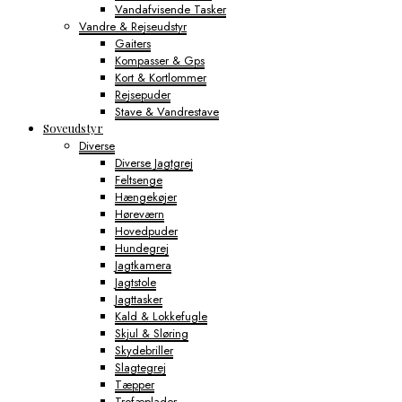
Vandafvisende Tasker
Vandre & Rejseudstyr
Gaiters
Kompasser & Gps
Kort & Kortlommer
Rejsepuder
Stave & Vandrestave
Soveudstyr
Diverse
Diverse Jagtgrej
Feltsenge
Hængekøjer
Høreværn
Hovedpuder
Hundegrej
Jagtkamera
Jagtstole
Jagttasker
Kald & Lokkefugle
Skjul & Sløring
Skydebriller
Slagtegrej
Tæpper
Trofæplader