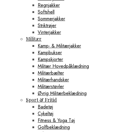
Regnjakker
Softshell
Sommerjakker
Striktrøjer
Vinterjakker
Militær
Kamp- & Militærjakker
Kampbukser
Kampskjorter
Militær Hovedpåklædning
Militærbælter
Militærhandsker
Militærstøvler
Øvrig Militærbeklædning
Sport & Fritid
Badetøj
Cykeltøj
Fitness & Yoga Tøj
Golfbeklædning