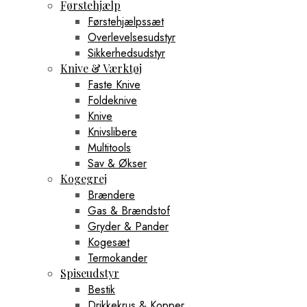
Førstehjælp
Førstehjælpssæt
Overlevelsesudstyr
Sikkerhedsudstyr
Knive & Værktøj
Faste Knive
Foldeknive
Knive
Knivslibere
Multitools
Sav & Økser
Kogegrej
Brændere
Gas & Brændstof
Gryder & Pander
Kogesæt
Termokander
Spiseudstyr
Bestik
Drikkekrus & Kopper