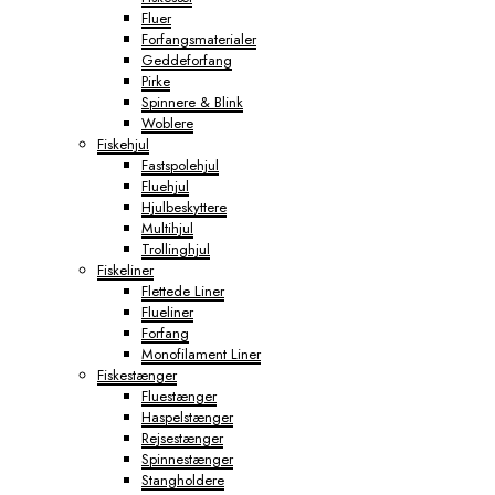
Fluer
Forfangsmaterialer
Geddeforfang
Pirke
Spinnere & Blink
Woblere
Fiskehjul
Fastspolehjul
Fluehjul
Hjulbeskyttere
Multihjul
Trollinghjul
Fiskeliner
Flettede Liner
Flueliner
Forfang
Monofilament Liner
Fiskestænger
Fluestænger
Haspelstænger
Rejsestænger
Spinnestænger
Stangholdere