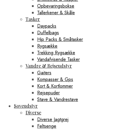
Opbevaringsbokse
Tallerkener & Skåle
Tasker
Daypacks
Duffelbags
Hip Packs & Småtasker
Rygsække
Trekking Rygsække
Vandafvisende Tasker
Vandre & Rejseudstyr
Gaiters
Kompasser & Gps
Kort & Kortlommer
Rejsepuder
Stave & Vandrestave
Soveudstyr
Diverse
Diverse Jagtgrej
Feltsenge