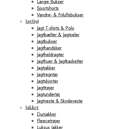
Lange Bukser
Sportshorts
Vandre- & Friluftsbukser
Jagttøj
Jagt T-shirts & Polo
Jagtbælter & Jagtseler
Jagtbukser
Jagthandsker
Jagtheldragter
Jagthuer & Jagtkasketter
Jagtjakker
Jagtregntøj
Jagtskjorter
Jagttrøjer
Jagtundertøj
Jagtveste & Skydeveste
Jakker
Dunjakker
Fleecetrøjer
Luksus Jakker