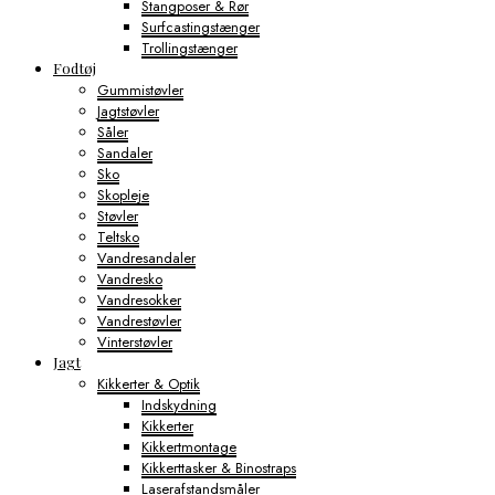
Stangposer & Rør
Surfcastingstænger
Trollingstænger
Fodtøj
Gummistøvler
Jagtstøvler
Såler
Sandaler
Sko
Skopleje
Støvler
Teltsko
Vandresandaler
Vandresko
Vandresokker
Vandrestøvler
Vinterstøvler
Jagt
Kikkerter & Optik
Indskydning
Kikkerter
Kikkertmontage
Kikkerttasker & Binostraps
Laserafstandsmåler