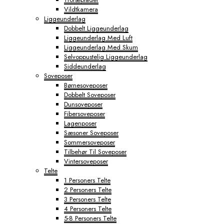
Vildtkamera
Liggeunderlag
Dobbelt Liggeunderlag
Liggeunderlag Med Luft
Liggeunderlag Med Skum
Selvoppustelig Liggeunderlag
Siddeunderlag
Soveposer
Børnesoveposer
Dobbelt Soveposer
Dunsoveposer
Fibersoveposer
Lagenposer
Sæsoner Soveposer
Sommersoveposer
Tilbehør Til Soveposer
Vintersoveposer
Telte
1 Personers Telte
2 Personers Telte
3 Personers Telte
4 Personers Telte
5-8 Personers Telte