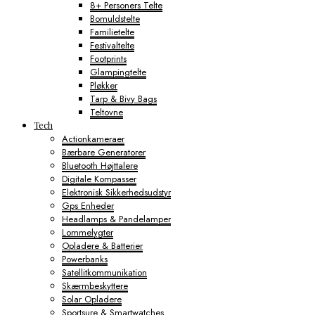
8+ Personers Telte
Bomuldstelte
Familietelte
Festivaltelte
Footprints
Glampingtelte
Pløkker
Tarp & Bivy Bags
Teltovne
Tech
Actionkameraer
Bærbare Generatorer
Bluetooth Højttalere
Digitale Kompasser
Elektronisk Sikkerhedsudstyr
Gps Enheder
Headlamps & Pandelamper
Lommelygter
Opladere & Batterier
Powerbanks
Satellitkommunikation
Skærmbeskyttere
Solar Opladere
Sportsure & Smartwatches