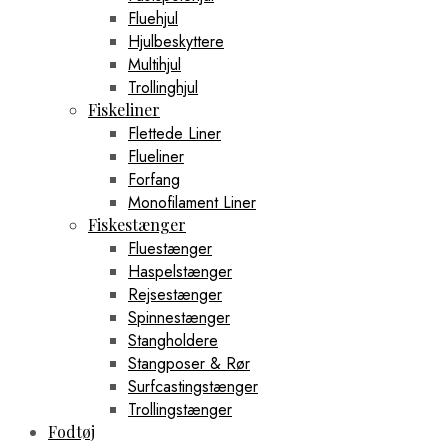
Fluehjul
Hjulbeskyttere
Multihjul
Trollinghjul
Fiskeliner
Flettede Liner
Flueliner
Forfang
Monofilament Liner
Fiskestænger
Fluestænger
Haspelstænger
Rejsestænger
Spinnestænger
Stangholdere
Stangposer & Rør
Surfcastingstænger
Trollingstænger
Fodtøj