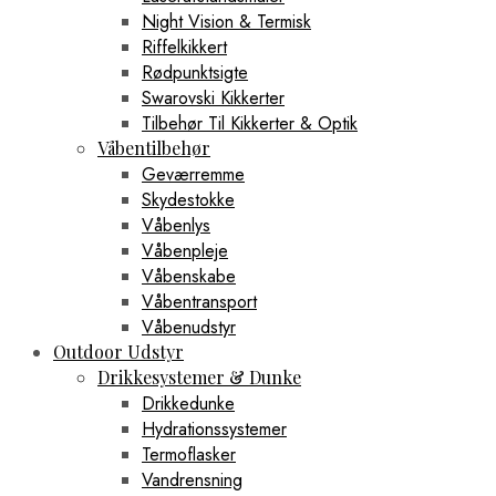
Night Vision & Termisk
Riffelkikkert
Rødpunktsigte
Swarovski Kikkerter
Tilbehør Til Kikkerter & Optik
Våbentilbehør
Geværremme
Skydestokke
Våbenlys
Våbenpleje
Våbenskabe
Våbentransport
Våbenudstyr
Outdoor Udstyr
Drikkesystemer & Dunke
Drikkedunke
Hydrationssystemer
Termoflasker
Vandrensning