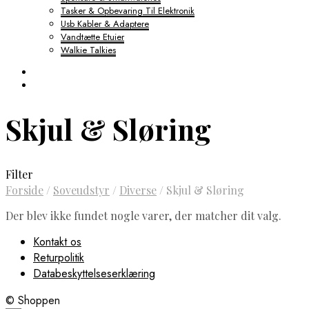
Tasker & Opbevaring Til Elektronik
Usb Kabler & Adaptere
Vandtætte Etuier
Walkie Talkies
Skjul & Sløring
Filter
Forside
/
Soveudstyr
/
Diverse
/
Skjul & Sløring
Der blev ikke fundet nogle varer, der matcher dit valg.
Kontakt os
Returpolitik
Databeskyttelseserklæring
© Shoppen