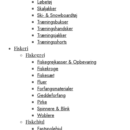
Løbetøj
Skaljakker
Ski- & Snowboardtøj
Træningsbukser
Træningshandsker
Træningsjakker
Træningsshorts
Fiskeri
Fiskegrej
Fiskegrejkasser & Opbevaring
Fiskekroge
Fiskesæt
Fluer
Forfangsmaterialer
Geddeforfang
Pirke
Spinnere & Blink
Woblere
Fiskehjul
Fastspolehjul