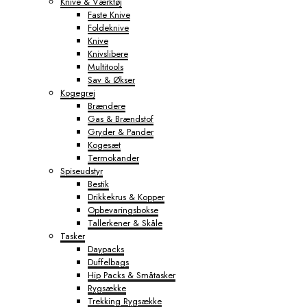
Knive & Værktøj
Faste Knive
Foldeknive
Knive
Knivslibere
Multitools
Sav & Økser
Kogegrej
Brændere
Gas & Brændstof
Gryder & Pander
Kogesæt
Termokander
Spiseudstyr
Bestik
Drikkekrus & Kopper
Opbevaringsbokse
Tallerkener & Skåle
Tasker
Daypacks
Duffelbags
Hip Packs & Småtasker
Rygsække
Trekking Rygsække