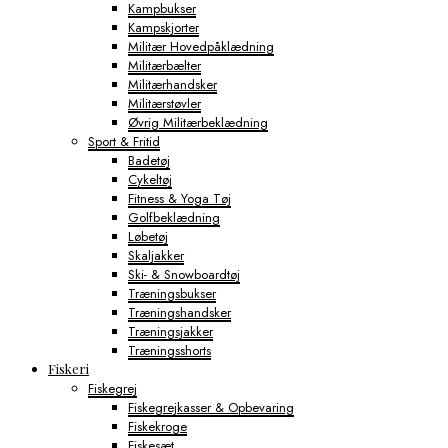
Kampbukser
Kampskjorter
Militær Hovedpåklædning
Militærbælter
Militærhandsker
Militærstøvler
Øvrig Militærbeklædning
Sport & Fritid
Badetøj
Cykeltøj
Fitness & Yoga Tøj
Golfbeklædning
Løbetøj
Skaljakker
Ski- & Snowboardtøj
Træningsbukser
Træningshandsker
Træningsjakker
Træningsshorts
Fiskeri
Fiskegrej
Fiskegrejkasser & Opbevaring
Fiskekroge
Fiskesæt