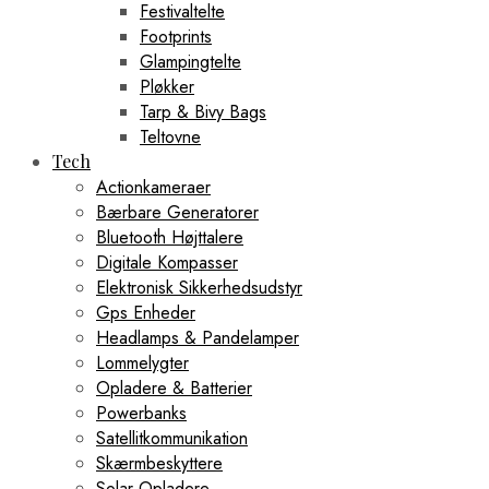
Festivaltelte
Footprints
Glampingtelte
Pløkker
Tarp & Bivy Bags
Teltovne
Tech
Actionkameraer
Bærbare Generatorer
Bluetooth Højttalere
Digitale Kompasser
Elektronisk Sikkerhedsudstyr
Gps Enheder
Headlamps & Pandelamper
Lommelygter
Opladere & Batterier
Powerbanks
Satellitkommunikation
Skærmbeskyttere
Solar Opladere