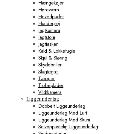
Hængekøjer
Høreværn
Hovedpuder
Hundegrej
Jagtkamera
Jagtstole
Jagttasker
Kald & Lokkefugle
Skjul & Sløring
Skydebriller
Slagtegrej
Tæpper
Trofæplader
Vildtkamera
Liggeunderlag
Dobbelt Liggeunderlag
Liggeunderlag Med Luft
Liggeunderlag Med Skum
Selvoppustelig Liggeunderlag
Siddeunderlag