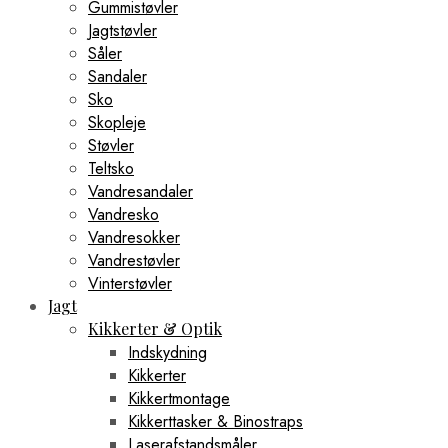
Gummistøvler
Jagtstøvler
Såler
Sandaler
Sko
Skopleje
Støvler
Teltsko
Vandresandaler
Vandresko
Vandresokker
Vandrestøvler
Vinterstøvler
Jagt
Kikkerter & Optik
Indskydning
Kikkerter
Kikkertmontage
Kikkerttasker & Binostraps
Laserafstandsmåler