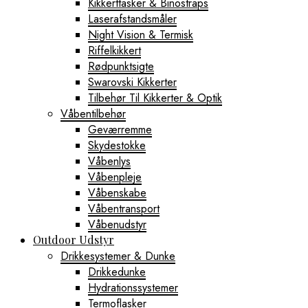
Kikkerttasker & Binostraps
Laserafstandsmåler
Night Vision & Termisk
Riffelkikkert
Rødpunktsigte
Swarovski Kikkerter
Tilbehør Til Kikkerter & Optik
Våbentilbehør
Geværremme
Skydestokke
Våbenlys
Våbenpleje
Våbenskabe
Våbentransport
Våbenudstyr
Outdoor Udstyr
Drikkesystemer & Dunke
Drikkedunke
Hydrationssystemer
Termoflasker