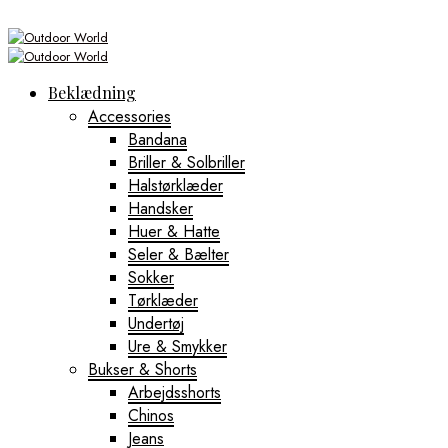
Beklædning
Accessories
Bandana
Briller & Solbriller
Halstørklæder
Handsker
Huer & Hatte
Seler & Bælter
Sokker
Tørklæder
Undertøj
Ure & Smykker
Bukser & Shorts
Arbejdsshorts
Chinos
Jeans