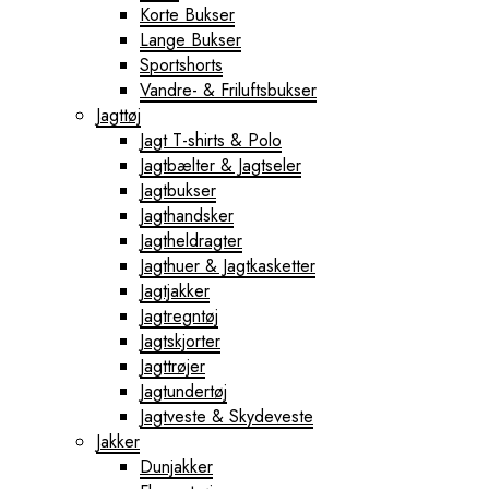
Korte Bukser
Lange Bukser
Sportshorts
Vandre- & Friluftsbukser
Jagttøj
Jagt T-shirts & Polo
Jagtbælter & Jagtseler
Jagtbukser
Jagthandsker
Jagtheldragter
Jagthuer & Jagtkasketter
Jagtjakker
Jagtregntøj
Jagtskjorter
Jagttrøjer
Jagtundertøj
Jagtveste & Skydeveste
Jakker
Dunjakker