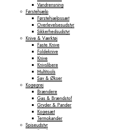
Vandrensning
Førstehjælp
Førstehjælpssæt
Overlevelsesudstyr
Sikkerhedsudstyr
Knive & Værktøj
Faste Knive
Foldeknive
Knive
Knivslibere
Multitools
Sav & Økser
Kogegrej
Brændere
Gas & Brændstof
Gryder & Pander
Kogesæt
Termokander
Spiseudstyr