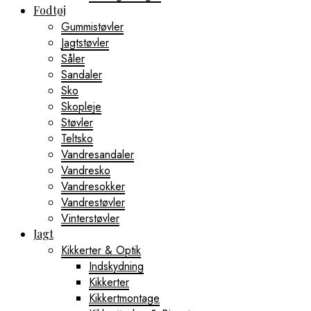
Fodtøj
Gummistøvler
Jagtstøvler
Såler
Sandaler
Sko
Skopleje
Støvler
Teltsko
Vandresandaler
Vandresko
Vandresokker
Vandrestøvler
Vinterstøvler
Jagt
Kikkerter & Optik
Indskydning
Kikkerter
Kikkertmontage