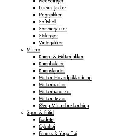
Fleecetrøjer
Luksus Jakker
Regnjakker
Softshell
Sommerjakker
Striktrøjer
Vinterjakker
Militær
Kamp- & Militærjakker
Kampbukser
Kampskjorter
Militær Hovedpåklædning
Militærbælter
Militærhandsker
Militærstøvler
Øvrig Militærbeklædning
Sport & Fritid
Badetøj
Cykeltøj
Fitness & Yoga Tøj