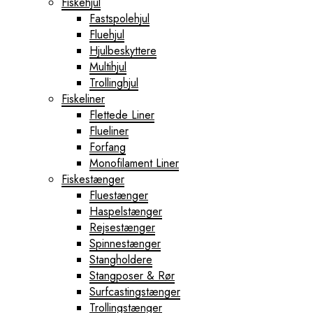
Fiskehjul
Fastspolehjul
Fluehjul
Hjulbeskyttere
Multihjul
Trollinghjul
Fiskeliner
Flettede Liner
Flueliner
Forfang
Monofilament Liner
Fiskestænger
Fluestænger
Haspelstænger
Rejsestænger
Spinnestænger
Stangholdere
Stangposer & Rør
Surfcastingstænger
Trollingstænger