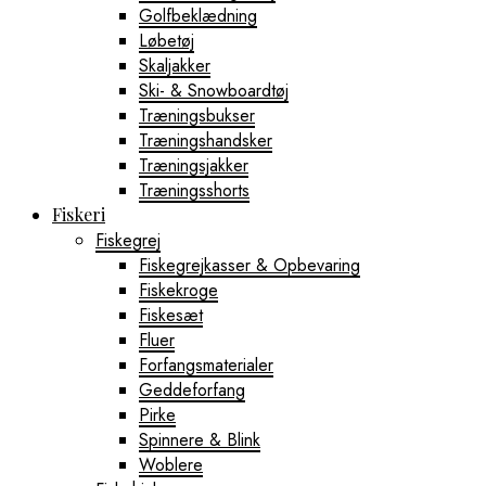
Golfbeklædning
Løbetøj
Skaljakker
Ski- & Snowboardtøj
Træningsbukser
Træningshandsker
Træningsjakker
Træningsshorts
Fiskeri
Fiskegrej
Fiskegrejkasser & Opbevaring
Fiskekroge
Fiskesæt
Fluer
Forfangsmaterialer
Geddeforfang
Pirke
Spinnere & Blink
Woblere