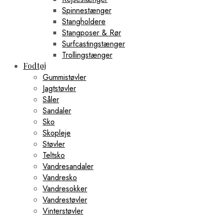
Spinnestænger
Stangholdere
Stangposer & Rør
Surfcastingstænger
Trollingstænger
Fodtøj
Gummistøvler
Jagtstøvler
Såler
Sandaler
Sko
Skopleje
Støvler
Teltsko
Vandresandaler
Vandresko
Vandresokker
Vandrestøvler
Vinterstøvler