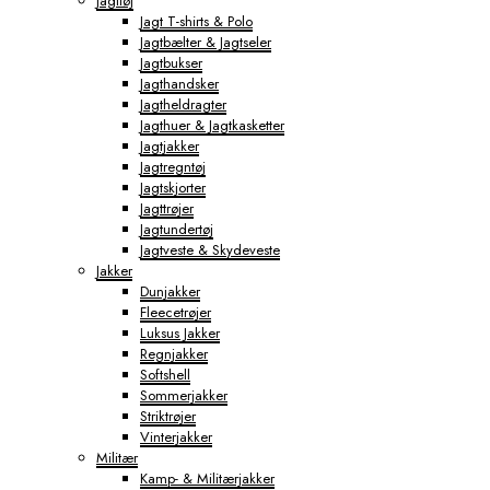
Jagttøj
Jagt T-shirts & Polo
Jagtbælter & Jagtseler
Jagtbukser
Jagthandsker
Jagtheldragter
Jagthuer & Jagtkasketter
Jagtjakker
Jagtregntøj
Jagtskjorter
Jagttrøjer
Jagtundertøj
Jagtveste & Skydeveste
Jakker
Dunjakker
Fleecetrøjer
Luksus Jakker
Regnjakker
Softshell
Sommerjakker
Striktrøjer
Vinterjakker
Militær
Kamp- & Militærjakker