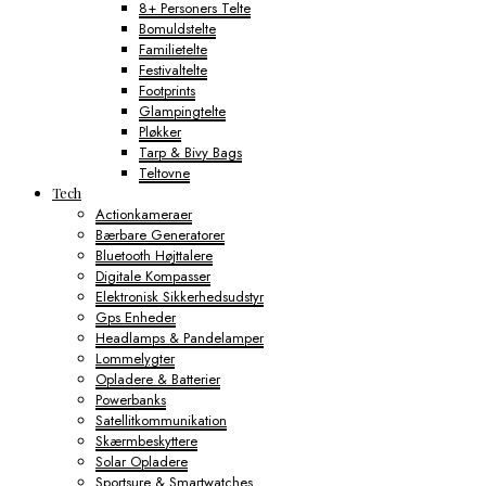
8+ Personers Telte
Bomuldstelte
Familietelte
Festivaltelte
Footprints
Glampingtelte
Pløkker
Tarp & Bivy Bags
Teltovne
Tech
Actionkameraer
Bærbare Generatorer
Bluetooth Højttalere
Digitale Kompasser
Elektronisk Sikkerhedsudstyr
Gps Enheder
Headlamps & Pandelamper
Lommelygter
Opladere & Batterier
Powerbanks
Satellitkommunikation
Skærmbeskyttere
Solar Opladere
Sportsure & Smartwatches