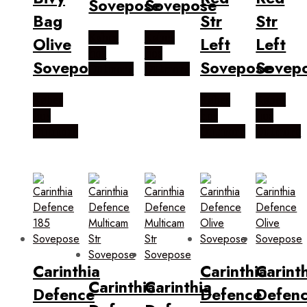
Sovepose
Sovepose
Bag
Str
Str
Købes
Købes
Olive
Left
Left
hos
hos
Sovepose
Sovepose
Sovep
Outmore
Outmore
Købes
Købes
Købes
hos
hos
hos
Outmore
Outmore
Outmore
Carinthia
Carinthia
Carint
Carinthia
Carinthia
Defence
Defence
Defen