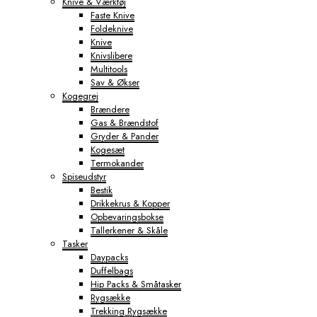
Knive & Værktøj
Faste Knive
Foldeknive
Knive
Knivslibere
Multitools
Sav & Økser
Kogegrej
Brændere
Gas & Brændstof
Gryder & Pander
Kogesæt
Termokander
Spiseudstyr
Bestik
Drikkekrus & Kopper
Opbevaringsbokse
Tallerkener & Skåle
Tasker
Daypacks
Duffelbags
Hip Packs & Småtasker
Rygsække
Trekking Rygsække