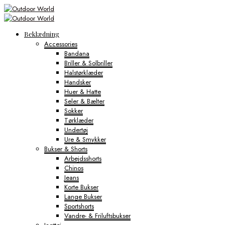
Beklædning
Accessories
Bandana
Briller & Solbriller
Halstørklæder
Handsker
Huer & Hatte
Seler & Bælter
Sokker
Tørklæder
Undertøj
Ure & Smykker
Bukser & Shorts
Arbejdsshorts
Chinos
Jeans
Korte Bukser
Lange Bukser
Sportshorts
Vandre- & Friluftsbukser