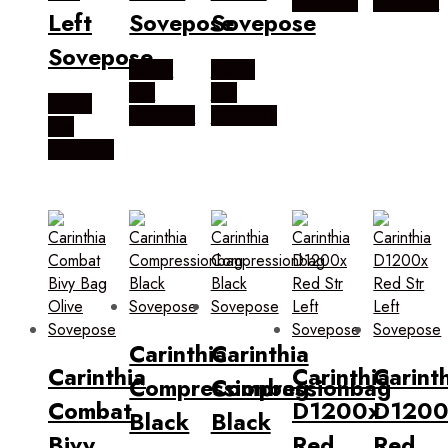
Outmore
Outmore
Left
Sovepose
Sovepose
Sovepose
Købes
Købes
hos
hos
Købes
Outmore
Outmore
hos
Outmore
Carinthia
Carinthia
Carinthia
Carinthia
Carint
Compressionbag
Compressionbag
Combat
D1200x
D1200
Black
Black
Bivy
Red
Red