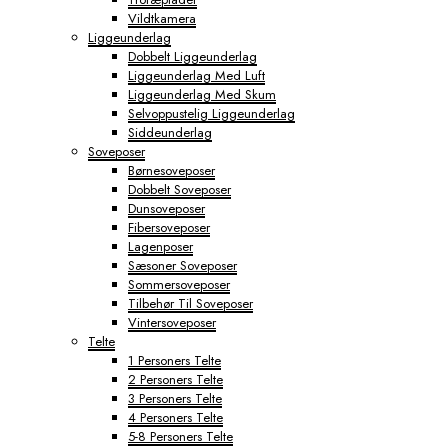
Vildtkamera
Liggeunderlag
Dobbelt Liggeunderlag
Liggeunderlag Med Luft
Liggeunderlag Med Skum
Selvoppustelig Liggeunderlag
Siddeunderlag
Soveposer
Børnesoveposer
Dobbelt Soveposer
Dunsoveposer
Fibersoveposer
Lagenposer
Sæsoner Soveposer
Sommersoveposer
Tilbehør Til Soveposer
Vintersoveposer
Telte
1 Personers Telte
2 Personers Telte
3 Personers Telte
4 Personers Telte
5-8 Personers Telte