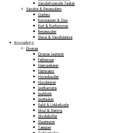
Vandafvisende Tasker
Vandre & Rejseudstyr
Gaiters
Kompasser & Gps
Kort & Kortlommer
Rejsepuder
Stave & Vandrestave
Soveudstyr
Diverse
Diverse Jagtgrej
Feltsenge
Hængekøjer
Høreværn
Hovedpuder
Hundegrej
Jagtkamera
Jagtstole
Jagttasker
Kald & Lokkefugle
Skjul & Sløring
Skydebriller
Slagtegrej
Tæpper
Trofæplader