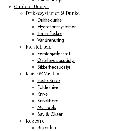
Outdoor Udstyr
Drikkesystemer & Dunke
Drikkedunke
Hydrationssystemer
Termoflasker
Vandrensning
Førstehjælp
Førstehjælpssæt
Overlevelsesudstyr
Sikkerhedsudstyr
Knive & Værktøj
Faste Knive
Foldeknive
Knive
Knivslibere
Multitools
Sav & Økser
Kogegrej
Brændere