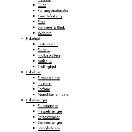
Fluer
Forfangsmaterialer
Geddeforfang
Pirke
Spinnere & Blink
Woblere
Fiskehjul
Fastspolehjul
Fluehjul
Hjulbeskyttere
Multihjul
Trollinghjul
Fiskeliner
Flettede Liner
Flueliner
Forfang
Monofilament Liner
Fiskestænger
Fluestænger
Haspelstænger
Rejsestænger
Spinnestænger
Stangholdere