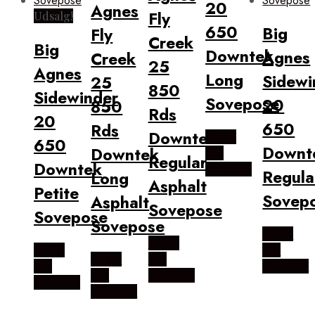
20
Agnes
Fly
Udsalg!
650
Big
Fly
Creek
Big
Downtek
Agnes
Creek
25
Agnes
Long
Sidewi
25
850
Sidewinder
Sovepose
20
850
Rds
20
650
Rds
Downtek
Købes
650
Downt
Downtek
hos
Regular
Downtek
Outmore
Regula
Long
Asphalt
Petite
Sovep
Asphalt
Sovepose
Sovepose
Sovepose
Købes
Købes
Købes
hos
Købes
hos
hos
Outmore
hos
Outmore
Outmore
Outmore