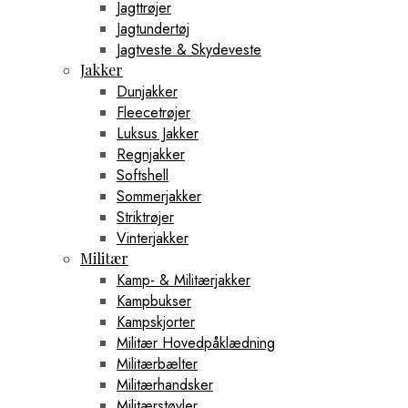
Jagttrøjer
Jagtundertøj
Jagtveste & Skydeveste
Jakker
Dunjakker
Fleecetrøjer
Luksus Jakker
Regnjakker
Softshell
Sommerjakker
Striktrøjer
Vinterjakker
Militær
Kamp- & Militærjakker
Kampbukser
Kampskjorter
Militær Hovedpåklædning
Militærbælter
Militærhandsker
Militærstøvler