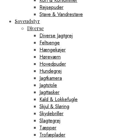
Kort & Kortlommer
Rejsepuder
Stave & Vandrestave
Soveudstyr
Diverse
Diverse Jagtgrej
Feltsenge
Hængekøjer
Høreværn
Hovedpuder
Hundegrej
Jagtkamera
Jagtstole
Jagttasker
Kald & Lokkefugle
Skjul & Sløring
Skydebriller
Slagtegrej
Tæpper
Trofæplader