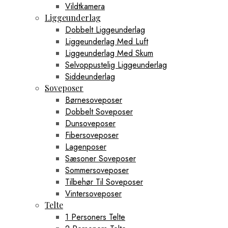
Vildtkamera
Liggeunderlag
Dobbelt Liggeunderlag
Liggeunderlag Med Luft
Liggeunderlag Med Skum
Selvoppustelig Liggeunderlag
Siddeunderlag
Soveposer
Børnesoveposer
Dobbelt Soveposer
Dunsoveposer
Fibersoveposer
Lagenposer
Sæsoner Soveposer
Sommersoveposer
Tilbehør Til Soveposer
Vintersoveposer
Telte
1 Personers Telte