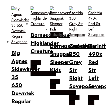
Børnesovepose
Udsalg!
Highlander
Børnesovepose
Carinthia
Carint
Creature
Big
Snugpak
350
490x
Agnes
Sleeper
Grey
Red
Købes
Sidewinder
hos
Kids
Str
Str
Backpackerlife
35
Right
Left
Købes
650
Sovepose
Sovep
hos
Downtek
Backpackerlife
Købes
Købes
Regular
hos
hos