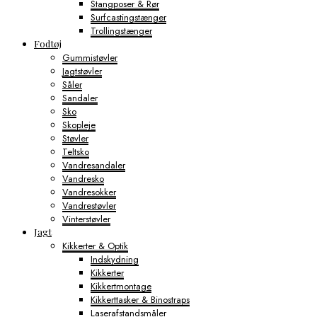
Stangposer & Rør
Surfcastingstænger
Trollingstænger
Fodtøj
Gummistøvler
Jagtstøvler
Såler
Sandaler
Sko
Skopleje
Støvler
Teltsko
Vandresandaler
Vandresko
Vandresokker
Vandrestøvler
Vinterstøvler
Jagt
Kikkerter & Optik
Indskydning
Kikkerter
Kikkertmontage
Kikkerttasker & Binostraps
Laserafstandsmåler