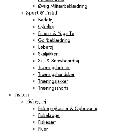
Øvrig Militærbeklædning
Sport & Fritid
Badetøj
Cykeltøj
Fitness & Yoga Tøj
Golfbeklædning
Løbetøj
Skaljakker
Ski- & Snowboardtøj
Træningsbukser
Træningshandsker
Træningsjakker
Træningsshorts
Fiskeri
Fiskegrej
Fiskegrejkasser & Opbevaring
Fiskekroge
Fiskesæt
Fluer