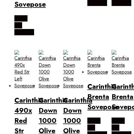
Sovepose
Outmore
Outmore
Købes
hos
Outmore
Carinthia
Carint
Brenta
Brenta
Carinthia
Carinthia
Carinthia
Sovepose
Sovep
490x
Down
Down
Red
1000
1000
Købes
Købes
hos
hos
Str
Olive
Olive