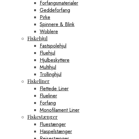
Forfangsmaterialer
Geddeforfang
Pirke
Spinnere & Blink
Woblere
Fiskehjul
Fastspolehjul
Fluehjul
Hjulbeskyttere
Multihjul
Trollinghjul
Fiskeliner
Flettede Liner
Flueliner
Forfang
Monofilament Liner
Fiskestænger
Fluestænger
Haspelstænger
Rejsestænger