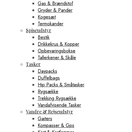
Gas & Brændstof
Gryder & Pander
Kogesæt
Termokander
Spiseudstyr
Bestik
Drikkekrus & Kopper
Opbevaringsbokse
Tallerkener & Skåle
Tasker
Daypacks
Duffelbags
Hip Packs & Småtasker
Rygsække
Trekking Rygsække
Vandafvisende Tasker
Vandre & Rejseudstyr
Gaiters
Kompasser & Gps