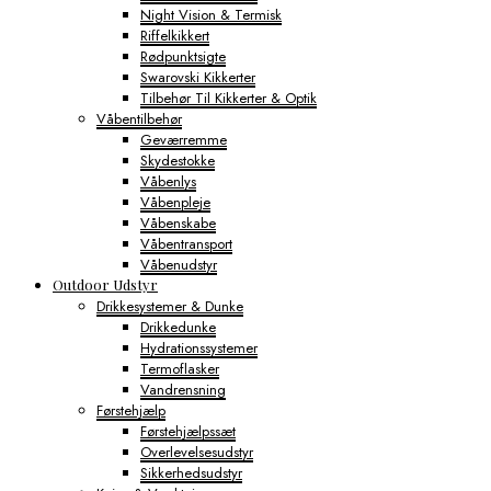
Night Vision & Termisk
Riffelkikkert
Rødpunktsigte
Swarovski Kikkerter
Tilbehør Til Kikkerter & Optik
Våbentilbehør
Geværremme
Skydestokke
Våbenlys
Våbenpleje
Våbenskabe
Våbentransport
Våbenudstyr
Outdoor Udstyr
Drikkesystemer & Dunke
Drikkedunke
Hydrationssystemer
Termoflasker
Vandrensning
Førstehjælp
Førstehjælpssæt
Overlevelsesudstyr
Sikkerhedsudstyr