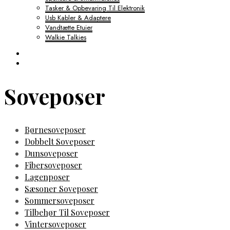
Tasker & Opbevaring Til Elektronik
Usb Kabler & Adaptere
Vandtætte Etuier
Walkie Talkies
Soveposer
Børnesoveposer
Dobbelt Soveposer
Dunsoveposer
Fibersoveposer
Lagenposer
Sæsoner Soveposer
Sommersoveposer
Tilbehør Til Soveposer
Vintersoveposer