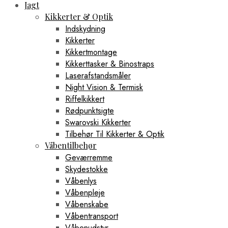
Jagt
Kikkerter & Optik
Indskydning
Kikkerter
Kikkertmontage
Kikkerttasker & Binostraps
Laserafstandsmåler
Night Vision & Termisk
Riffelkikkert
Rødpunktsigte
Swarovski Kikkerter
Tilbehør Til Kikkerter & Optik
Våbentilbehør
Geværremme
Skydestokke
Våbenlys
Våbenpleje
Våbenskabe
Våbentransport
Våbenudstyr