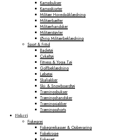
Kampbukser
Kampskjorter
Militær Hovedpåklædning
Militærbælter
Militærhandsker
Militærstøvler
Øvrig Militærbeklædning
Sport & Fritid
Badetøj
Cykeltøj
Fitness & Yoga Tøj
Golfbeklædning
Løbetøj
Skaljakker
Ski- & Snowboardtøj
Træningsbukser
Træningshandsker
Træningsjakker
Træningsshorts
Fiskeri
Fiskegrej
Fiskegrejkasser & Opbevaring
Fiskekroge
Fiskesæt