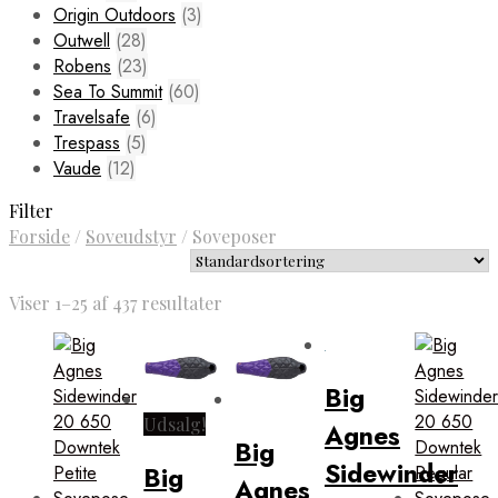
Origin Outdoors
(3)
Outwell
(28)
Robens
(23)
Sea To Summit
(60)
Travelsafe
(6)
Trespass
(5)
Vaude
(12)
Filter
Forside
/
Soveudstyr
/
Soveposer
Viser 1–25 af 437 resultater
Big
Udsalg!
Agnes
Big
Sidewinder
Big
Agnes