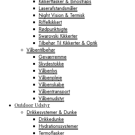
Kikkerttasker & Binostraps
Laserafstandsmåler
Night Vision & Termisk
Riffelkikkert
Rødpunktsigte
Swarovski Kikkerter
Tilbehør Til Kikkerter & Optik
Våbentilbehør
Geværremme
Skydestokke
Våbenlys
Våbenpleje
Våbenskabe
Våbentransport
Våbenudstyr
Outdoor Udstyr
Drikkesystemer & Dunke
Drikkedunke
Hydrationssystemer
Termoflasker