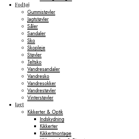
Fodtøj
Gummistøvler
Jagtstøvler
Såler
Sandaler
Sko
Skopleje
Støvler
Teltsko
Vandresandaler
Vandresko
Vandresokker
Vandrestøvler
Vinterstøvler
Jagt
Kikkerter & Optik
Indskydning
Kikkerter
Kikkertmontage