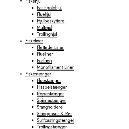
Fiskehjul
Fastspolehjul
Fluehjul
Hjulbeskyttere
Multihjul
Trollinghjul
Fiskeliner
Flettede Liner
Flueliner
Forfang
Monofilament Liner
Fiskestænger
Fluestænger
Haspelstænger
Rejsestænger
Spinnestænger
Stangholdere
Stangposer & Rør
Surfcastingstænger
Trollingstænger