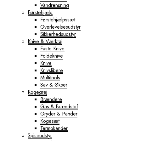
Vandrensning
Førstehjælp
Førstehjælpssæt
Overlevelsesudstyr
Sikkerhedsudstyr
Knive & Værktøj
Faste Knive
Foldeknive
Knive
Knivslibere
Multitools
Sav & Økser
Kogegrej
Brændere
Gas & Brændstof
Gryder & Pander
Kogesæt
Termokander
Spiseudstyr