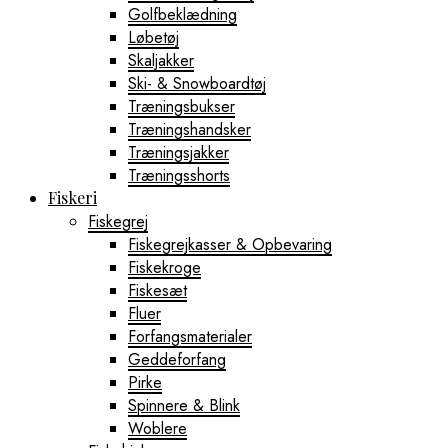
Golfbeklædning
Løbetøj
Skaljakker
Ski- & Snowboardtøj
Træningsbukser
Træningshandsker
Træningsjakker
Træningsshorts
Fiskeri
Fiskegrej
Fiskegrejkasser & Opbevaring
Fiskekroge
Fiskesæt
Fluer
Forfangsmaterialer
Geddeforfang
Pirke
Spinnere & Blink
Woblere