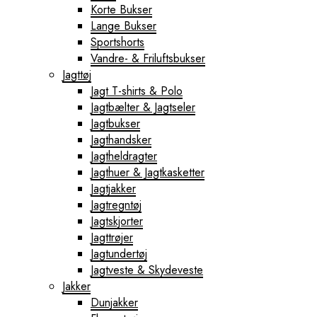
Korte Bukser
Lange Bukser
Sportshorts
Vandre- & Friluftsbukser
Jagttøj
Jagt T-shirts & Polo
Jagtbælter & Jagtseler
Jagtbukser
Jagthandsker
Jagtheldragter
Jagthuer & Jagtkasketter
Jagtjakker
Jagtregntøj
Jagtskjorter
Jagttrøjer
Jagtundertøj
Jagtveste & Skydeveste
Jakker
Dunjakker