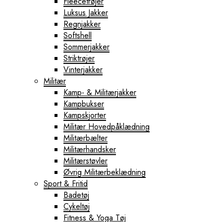
Fleecetrøjer
Luksus Jakker
Regnjakker
Softshell
Sommerjakker
Striktrøjer
Vinterjakker
Militær
Kamp- & Militærjakker
Kampbukser
Kampskjorter
Militær Hovedpåklædning
Militærbælter
Militærhandsker
Militærstøvler
Øvrig Militærbeklædning
Sport & Fritid
Badetøj
Cykeltøj
Fitness & Yoga Tøj