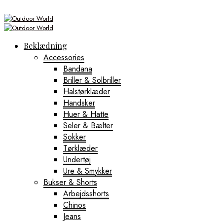
Beklædning
Accessories
Bandana
Briller & Solbriller
Halstørklæder
Handsker
Huer & Hatte
Seler & Bælter
Sokker
Tørklæder
Undertøj
Ure & Smykker
Bukser & Shorts
Arbejdsshorts
Chinos
Jeans