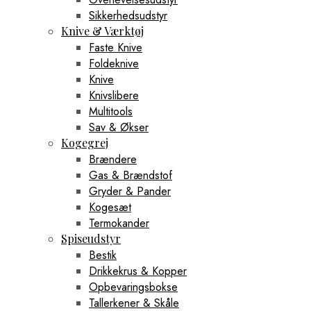
Sikkerhedsudstyr
Knive & Værktøj
Faste Knive
Foldeknive
Knive
Knivslibere
Multitools
Sav & Økser
Kogegrej
Brændere
Gas & Brændstof
Gryder & Pander
Kogesæt
Termokander
Spiseudstyr
Bestik
Drikkekrus & Kopper
Opbevaringsbokse
Tallerkener & Skåle