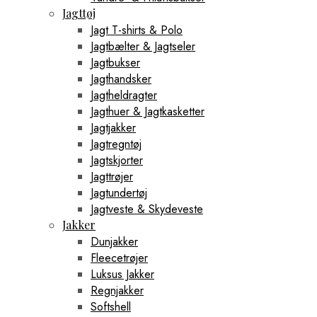
Jagttøj
Jagt T-shirts & Polo
Jagtbælter & Jagtseler
Jagtbukser
Jagthandsker
Jagtheldragter
Jagthuer & Jagtkasketter
Jagtjakker
Jagtregntøj
Jagtskjorter
Jagttrøjer
Jagtundertøj
Jagtveste & Skydeveste
Jakker
Dunjakker
Fleecetrøjer
Luksus Jakker
Regnjakker
Softshell