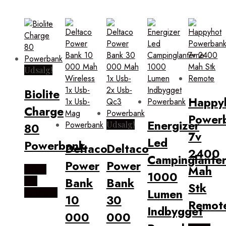
Udsalg!
Biolite
Happy
Charge
Power
Energizer
Udsalg!
80
7v
Led
Powerbank
Deltaco
Deltaco
2400
Campinglante
Power
Power
Mah
Købes
1000
Bank
Bank
hos
Stk
Lumen
Outmore
10
30
Remot
Indbygget
000
000