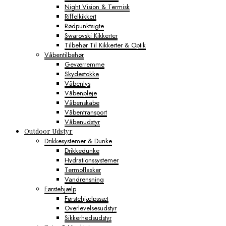
Night Vision & Termisk
Riffelkikkert
Rødpunktsigte
Swarovski Kikkerter
Tilbehør Til Kikkerter & Optik
Våbentilbehør
Geværremme
Skydestokke
Våbenlys
Våbenpleje
Våbenskabe
Våbentransport
Våbenudstyr
Outdoor Udstyr
Drikkesystemer & Dunke
Drikkedunke
Hydrationssystemer
Termoflasker
Vandrensning
Førstehjælp
Førstehjælpssæt
Overlevelsesudstyr
Sikkerhedsudstyr