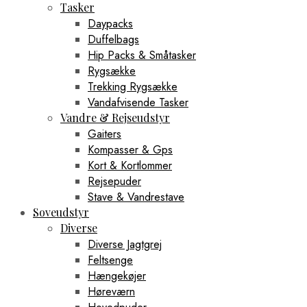
Tasker
Daypacks
Duffelbags
Hip Packs & Småtasker
Rygsække
Trekking Rygsække
Vandafvisende Tasker
Vandre & Rejseudstyr
Gaiters
Kompasser & Gps
Kort & Kortlommer
Rejsepuder
Stave & Vandrestave
Soveudstyr
Diverse
Diverse Jagtgrej
Feltsenge
Hængekøjer
Høreværn