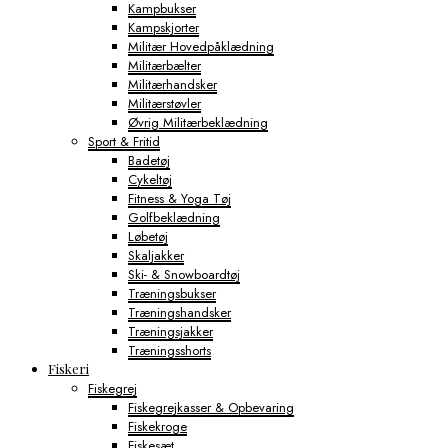
Kampbukser
Kampskjorter
Militær Hovedpåklædning
Militærbælter
Militærhandsker
Militærstøvler
Øvrig Militærbeklædning
Sport & Fritid
Badetøj
Cykeltøj
Fitness & Yoga Tøj
Golfbeklædning
Løbetøj
Skaljakker
Ski- & Snowboardtøj
Træningsbukser
Træningshandsker
Træningsjakker
Træningsshorts
Fiskeri
Fiskegrej
Fiskegrejkasser & Opbevaring
Fiskekroge
Fiskesæt