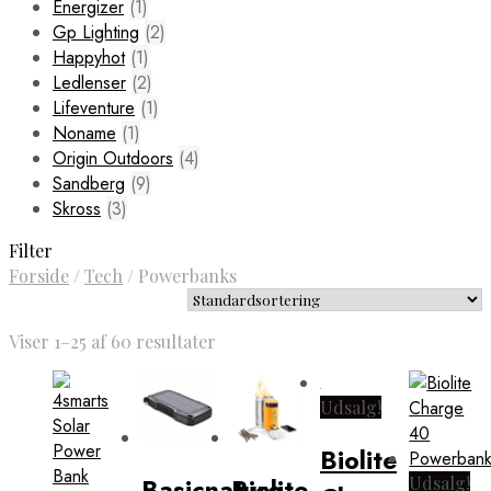
Energizer
(1)
Gp Lighting
(2)
Happyhot
(1)
Ledlenser
(2)
Lifeventure
(1)
Noname
(1)
Origin Outdoors
(4)
Sandberg
(9)
Skross
(3)
Filter
Forside
/
Tech
/
Powerbanks
Viser 1–25 af 60 resultater
Udsalg!
Biolite
Biolite
Basicnature
Udsalg!