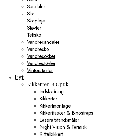
Sandaler
Sko
Skopleje
Støvler
Teltsko
Vandresandaler
Vandresko
Vandresokker
Vandrestøvler
Vinterstøvler
Jagt
Kikkerter & Optik
Indskydning
Kikkerter
Kikkertmontage
Kikkerttasker & Binostraps
Laserafstandsmåler
Night Vision & Termisk
Riffelkikkert