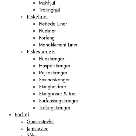
Multihjul
Trollinghjul
Fiskeliner
Flettede Liner
Flueliner
Forfang
Monofilament Liner
Fiskestænger
Fluestænger
Haspelstænger
Rejsestænger
Spinnestænger
Stangholdere
Stangposer & Rør
Surfcastingstænger
Trollingstænger
Fodtøj
Gummistøvler
Jagtstøvler
Såler