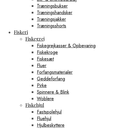
Træningsbukser
Træningshandsker
Træningsjakker
Træningsshorts
Fiskeri
Fiskegrej
Fiskegrejkasser & Opbevaring
Fiskekroge
Fiskesæt
Fluer
Forfangsmaterialer
Geddeforfang
Pirke
Spinnere & Blink
Woblere
Fiskehjul
Fastspolehjul
Fluehjul
Hjulbeskyttere