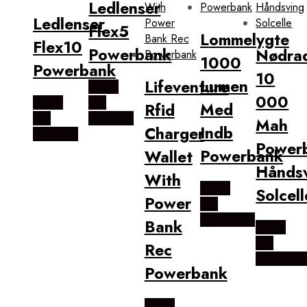
Ledlenser
Ledlenser
Flex5
Lommelygte
Flex10
Powerbank
Nødra
1000
Powerbank
10
Lumen
Lifeventure
Købes
000
Købes
hos
Med
Rfid
hos
Outmore
Mah
Indb
Charger
Outmore
Power
Powerbank
Wallet
Hånds
With
Købes
Solcell
Power
hos
Scandihills
Bank
Købes
hos
Rec
Backpacke
Powerbank
Købes