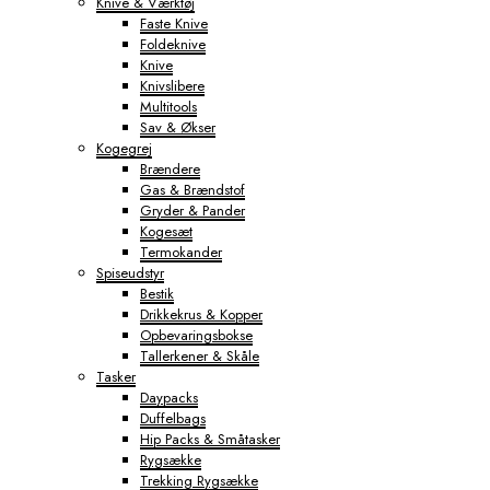
Knive & Værktøj
Faste Knive
Foldeknive
Knive
Knivslibere
Multitools
Sav & Økser
Kogegrej
Brændere
Gas & Brændstof
Gryder & Pander
Kogesæt
Termokander
Spiseudstyr
Bestik
Drikkekrus & Kopper
Opbevaringsbokse
Tallerkener & Skåle
Tasker
Daypacks
Duffelbags
Hip Packs & Småtasker
Rygsække
Trekking Rygsække