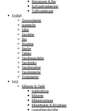
Stangposer & Rør
Surfcastingstænger
Trollingstænger
Fodtøj
Gummistøvler
Jagtstøvler
Såler
Sandaler
Sko
Skopleje
Støvler
Teltsko
Vandresandaler
Vandresko
Vandresokker
Vandrestøvler
Vinterstøvler
Jagt
Kikkerter & Optik
Indskydning
Kikkerter
Kikkertmontage
Kikkerttasker & Binostraps
Laserafstandsmåler