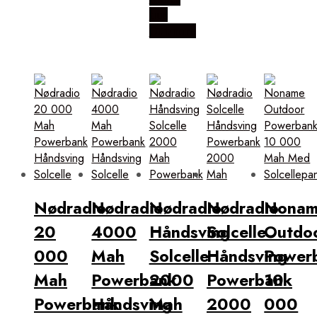
hos
Outmore
Nødradio
Nødradio
Nødradio
Nødradio
Nona
20
4000
Håndsving
Solcelle
Outdo
000
Mah
Solcelle
Håndsving
Power
Mah
Powerbank
2000
Powerbank
10
Powerbank
Håndsving
Mah
2000
000