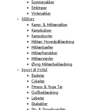
Sommerjakker
Striktrøjer
Vinterjakker
Militær
Kamp- & Militærjakker
Kampbukser
Kampskjorter
Militær Hovedpåklædning
Militærbælter
Militærhandsker
Militærstøvler
Øvrig Militærbeklædning
Sport & Fritid
Badetøj
Cykeltøj
Fitness & Yoga Tøj
Golfbeklædning
Løbetøj
Skaljakker
Ski- & Snowboardtøj