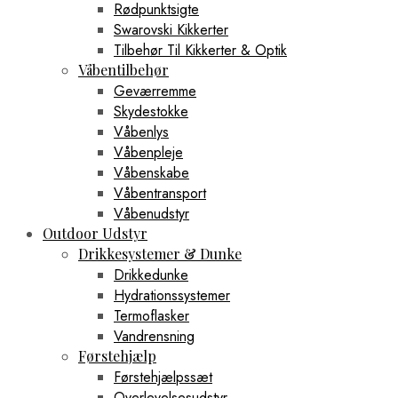
Rødpunktsigte
Swarovski Kikkerter
Tilbehør Til Kikkerter & Optik
Våbentilbehør
Geværremme
Skydestokke
Våbenlys
Våbenpleje
Våbenskabe
Våbentransport
Våbenudstyr
Outdoor Udstyr
Drikkesystemer & Dunke
Drikkedunke
Hydrationssystemer
Termoflasker
Vandrensning
Førstehjælp
Førstehjælpssæt
Overlevelsesudstyr