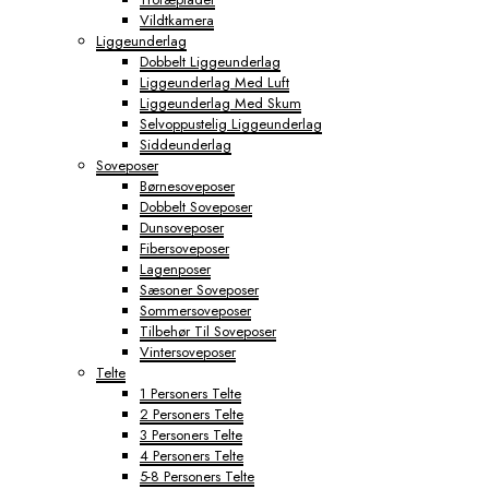
Vildtkamera
Liggeunderlag
Dobbelt Liggeunderlag
Liggeunderlag Med Luft
Liggeunderlag Med Skum
Selvoppustelig Liggeunderlag
Siddeunderlag
Soveposer
Børnesoveposer
Dobbelt Soveposer
Dunsoveposer
Fibersoveposer
Lagenposer
Sæsoner Soveposer
Sommersoveposer
Tilbehør Til Soveposer
Vintersoveposer
Telte
1 Personers Telte
2 Personers Telte
3 Personers Telte
4 Personers Telte
5-8 Personers Telte