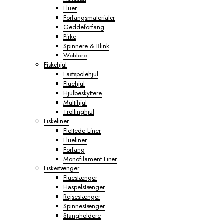
Fluer
Forfangsmaterialer
Geddeforfang
Pirke
Spinnere & Blink
Woblere
Fiskehjul
Fastspolehjul
Fluehjul
Hjulbeskyttere
Multihjul
Trollinghjul
Fiskeliner
Flettede Liner
Flueliner
Forfang
Monofilament Liner
Fiskestænger
Fluestænger
Haspelstænger
Rejsestænger
Spinnestænger
Stangholdere