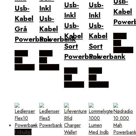
Usb-
Usb-
Usb-
Usb-
Inkl
Kabel
Inkl
Inkl
Kabel
Usb-
Power
Usb-
Usb-
Grå
Kabel
Kabel
Kabel
Købes
Powerbank
Powerbank
hos
Sort
Sort
Outmore
Købes
Købes
Powerbank
Powerbank
hos
hos
Outmore
Outmore
Købes
Købes
hos
hos
Outmore
Outmore
Udsalg!