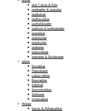
Jagttøj
Jagt T-shirts & Polo
Jagtbælter & Jagtseler
Jagtbukser
Jagthandsker
Jagtheldragter
Jagthuer & Jagtkasketter
Jagtjakker
Jagtregntøj
Jagtskjorter
Jagttrøjer
Jagtundertøj
Jagtveste & Skydeveste
Jakker
Dunjakker
Fleecetrøjer
Luksus Jakker
Regnjakker
Softshell
Sommerjakker
Striktrøjer
Vinterjakker
Militær
Kamp- & Militærjakker