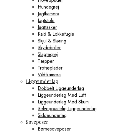
Hovedpuder
Hundegrej
Jagtkamera
Jagtstole
Jagttasker
Kald & Lokkefugle
Skjul & Sløring
Skydebriller
Slagtegrej
Tæpper
Trofæplader
Vildtkamera
Liggeunderlag
Dobbelt Liggeunderlag
Liggeunderlag Med Luft
Liggeunderlag Med Skum
Selvoppustelig Liggeunderlag
Siddeunderlag
Soveposer
Børnesoveposer