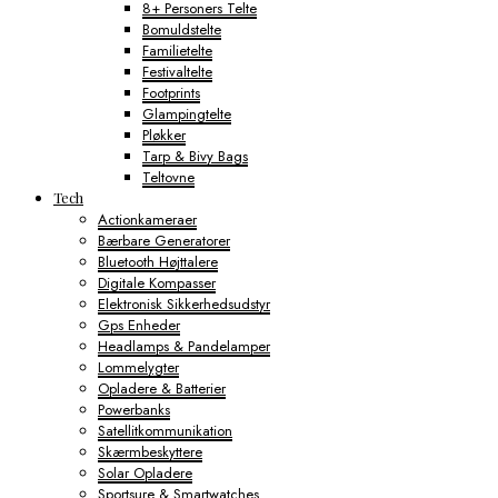
8+ Personers Telte
Bomuldstelte
Familietelte
Festivaltelte
Footprints
Glampingtelte
Pløkker
Tarp & Bivy Bags
Teltovne
Tech
Actionkameraer
Bærbare Generatorer
Bluetooth Højttalere
Digitale Kompasser
Elektronisk Sikkerhedsudstyr
Gps Enheder
Headlamps & Pandelamper
Lommelygter
Opladere & Batterier
Powerbanks
Satellitkommunikation
Skærmbeskyttere
Solar Opladere
Sportsure & Smartwatches