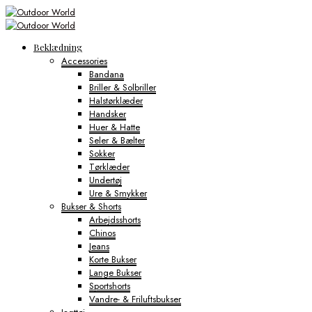
Beklædning
Accessories
Bandana
Briller & Solbriller
Halstørklæder
Handsker
Huer & Hatte
Seler & Bælter
Sokker
Tørklæder
Undertøj
Ure & Smykker
Bukser & Shorts
Arbejdsshorts
Chinos
Jeans
Korte Bukser
Lange Bukser
Sportshorts
Vandre- & Friluftsbukser