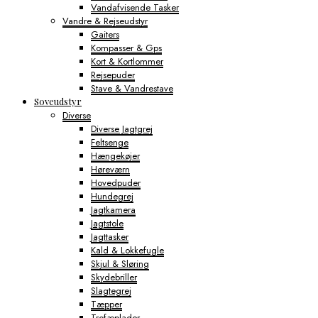
Vandafvisende Tasker
Vandre & Rejseudstyr
Gaiters
Kompasser & Gps
Kort & Kortlommer
Rejsepuder
Stave & Vandrestave
Soveudstyr
Diverse
Diverse Jagtgrej
Feltsenge
Hængekøjer
Høreværn
Hovedpuder
Hundegrej
Jagtkamera
Jagtstole
Jagttasker
Kald & Lokkefugle
Skjul & Sløring
Skydebriller
Slagtegrej
Tæpper
Trofæplader