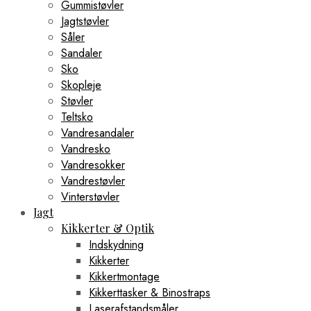
Gummistøvler
Jagtstøvler
Såler
Sandaler
Sko
Skopleje
Støvler
Teltsko
Vandresandaler
Vandresko
Vandresokker
Vandrestøvler
Vinterstøvler
Jagt
Kikkerter & Optik
Indskydning
Kikkerter
Kikkertmontage
Kikkerttasker & Binostraps
Laserafstandsmåler