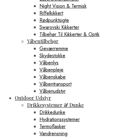
Night Vision & Termisk
Riffelkikkert
Rødpunktsigte
Swarovski Kikkerter
Tilbehør Til Kikkerter & Optik
Våbentilbehør
Geværremme
Skydestokke
Våbenlys
Våbenpleje
Våbenskabe
Våbentransport
Våbenudstyr
Outdoor Udstyr
Drikkesystemer & Dunke
Drikkedunke
Hydrationssystemer
Termoflasker
Vandrensning