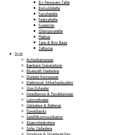
8+ Personers Telte
Bomuldstelte
Familietelte
Festivaltelte
Footprints
Glampingtelte
Pløkker
Tarp & Bivy Bags
Teltovne
Tech
Actionkameraer
Bærbare Generatorer
Bluetooth Højttalere
Digitale Kompasser
Elektronisk Sikkerhedsudstyr
Gps Enheder
Headlamps & Pandelamper
Lommelygter
Opladere & Batterier
Powerbanks
Satellitkommunikation
Skærmbeskyttere
Solar Opladere
Sportsure & Smartwatches