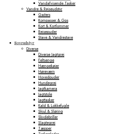
Vandafvisende Tasker
Vandre & Rejseudstyr
Gaiters
Kompasser & Gps
Kort & Kortlommer
Rejsepuder
Stave & Vandrestave
Soveudstyr
Diverse
Diverse Jagtgrej
Feltsenge
Hængekøjer
Høreværn
Hovedpuder
Hundegrej
Jagtkamera
Jagtstole
Jagttasker
Kald & Lokkefugle
Skjul & Sløring
Skydebriller
Slagtegrej
Tæpper
Trofæplader