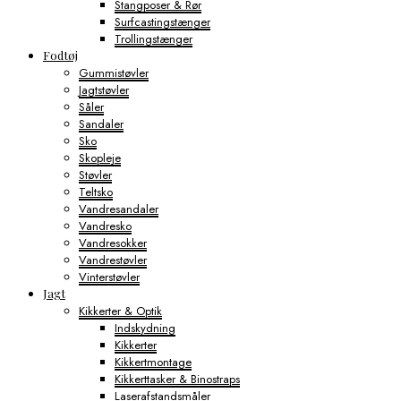
Stangposer & Rør
Surfcastingstænger
Trollingstænger
Fodtøj
Gummistøvler
Jagtstøvler
Såler
Sandaler
Sko
Skopleje
Støvler
Teltsko
Vandresandaler
Vandresko
Vandresokker
Vandrestøvler
Vinterstøvler
Jagt
Kikkerter & Optik
Indskydning
Kikkerter
Kikkertmontage
Kikkerttasker & Binostraps
Laserafstandsmåler