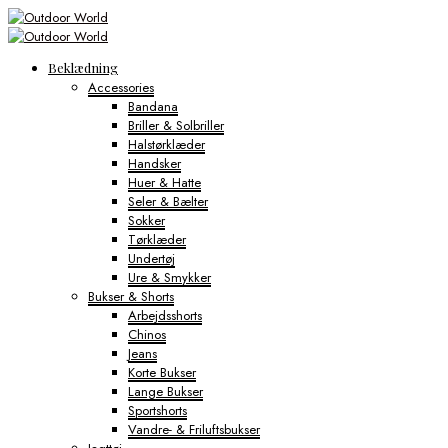
Beklædning
Accessories
Bandana
Briller & Solbriller
Halstørklæder
Handsker
Huer & Hatte
Seler & Bælter
Sokker
Tørklæder
Undertøj
Ure & Smykker
Bukser & Shorts
Arbejdsshorts
Chinos
Jeans
Korte Bukser
Lange Bukser
Sportshorts
Vandre- & Friluftsbukser