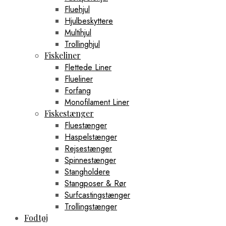
Fluehjul
Hjulbeskyttere
Multihjul
Trollinghjul
Fiskeliner
Flettede Liner
Flueliner
Forfang
Monofilament Liner
Fiskestænger
Fluestænger
Haspelstænger
Rejsestænger
Spinnestænger
Stangholdere
Stangposer & Rør
Surfcastingstænger
Trollingstænger
Fodtøj