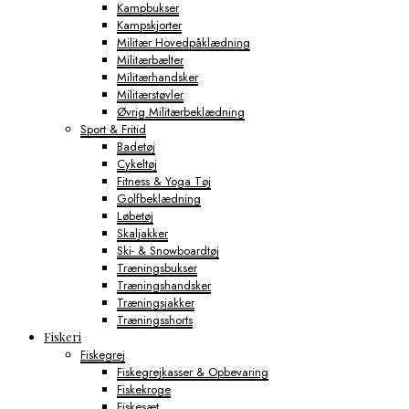
Kampbukser
Kampskjorter
Militær Hovedpåklædning
Militærbælter
Militærhandsker
Militærstøvler
Øvrig Militærbeklædning
Sport & Fritid
Badetøj
Cykeltøj
Fitness & Yoga Tøj
Golfbeklædning
Løbetøj
Skaljakker
Ski- & Snowboardtøj
Træningsbukser
Træningshandsker
Træningsjakker
Træningsshorts
Fiskeri
Fiskegrej
Fiskegrejkasser & Opbevaring
Fiskekroge
Fiskesæt