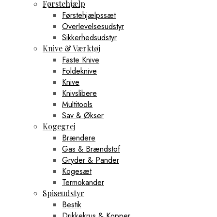
Førstehjælp
Førstehjælpssæt
Overlevelsesudstyr
Sikkerhedsudstyr
Knive & Værktøj
Faste Knive
Foldeknive
Knive
Knivslibere
Multitools
Sav & Økser
Kogegrej
Brændere
Gas & Brændstof
Gryder & Pander
Kogesæt
Termokander
Spiseudstyr
Bestik
Drikkekrus & Kopper