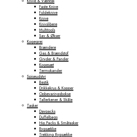
Knive & Værktøj
Faste Knive
Foldeknive
Knive
Knivslibere
Multitools
Sav & Økser
Kogegrej
Brændere
Gas & Brændstof
Gryder & Pander
Kogesæt
Termokander
Spiseudstyr
Bestik
Drikkekrus & Kopper
Opbevaringsbokse
Tallerkener & Skåle
Tasker
Daypacks
Duffelbags
Hip Packs & Småtasker
Rygsække
Trekking Rygsække