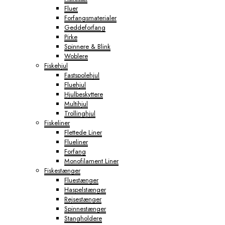
Fluer
Forfangsmaterialer
Geddeforfang
Pirke
Spinnere & Blink
Woblere
Fiskehjul
Fastspolehjul
Fluehjul
Hjulbeskyttere
Multihjul
Trollinghjul
Fiskeliner
Flettede Liner
Flueliner
Forfang
Monofilament Liner
Fiskestænger
Fluestænger
Haspelstænger
Rejsestænger
Spinnestænger
Stangholdere