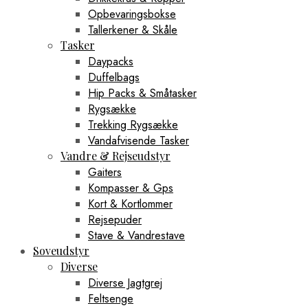
Opbevaringsbokse
Tallerkener & Skåle
Tasker
Daypacks
Duffelbags
Hip Packs & Småtasker
Rygsække
Trekking Rygsække
Vandafvisende Tasker
Vandre & Rejseudstyr
Gaiters
Kompasser & Gps
Kort & Kortlommer
Rejsepuder
Stave & Vandrestave
Soveudstyr
Diverse
Diverse Jagtgrej
Feltsenge