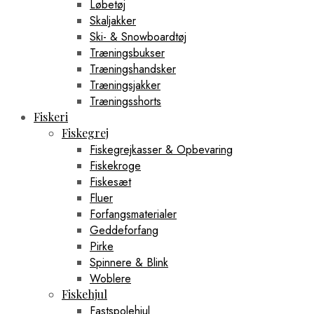
Løbetøj
Skaljakker
Ski- & Snowboardtøj
Træningsbukser
Træningshandsker
Træningsjakker
Træningsshorts
Fiskeri
Fiskegrej
Fiskegrejkasser & Opbevaring
Fiskekroge
Fiskesæt
Fluer
Forfangsmaterialer
Geddeforfang
Pirke
Spinnere & Blink
Woblere
Fiskehjul
Fastspolehjul