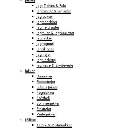
Jagttøj
Jagt T-shirts & Polo
Jagtbælter & Jagtseler
Jagtbukser
Jagthandsker
Jagtheldragter
Jagthuer & Jagtkasketter
Jagtjakker
Jagtregntøj
Jagtskjorter
Jagttrøjer
Jagtundertøj
Jagtveste & Skydeveste
Jakker
Dunjakker
Fleecetrøjer
Luksus Jakker
Regnjakker
Softshell
Sommerjakker
Striktrøjer
Vinterjakker
Militær
Kamp- & Militærjakker