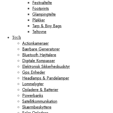
Festivaltelte
Footprints
Glampingtelte
Pløkker
Tarp & Bivy Bags
Teltovne
Tech
Actionkameraer
Bærbare Generatorer
Bluetooth Højttalere
Digitale Kompasser
Elektronisk Sikkerhedsudstyr
Gps Enheder
Headlamps & Pandelamper
Lommelygter
Opladere & Batterier
Powerbanks
Satellitkommunikation
Skærmbeskyttere
Solar Opladere