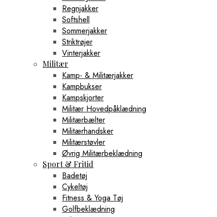
Regnjakker
Softshell
Sommerjakker
Striktrøjer
Vinterjakker
Militær
Kamp- & Militærjakker
Kampbukser
Kampskjorter
Militær Hovedpåklædning
Militærbælter
Militærhandsker
Militærstøvler
Øvrig Militærbeklædning
Sport & Fritid
Badetøj
Cykeltøj
Fitness & Yoga Tøj
Golfbeklædning