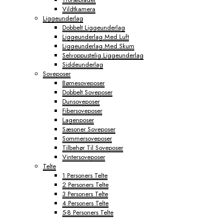
Vildtkamera
Liggeunderlag
Dobbelt Liggeunderlag
Liggeunderlag Med Luft
Liggeunderlag Med Skum
Selvoppustelig Liggeunderlag
Siddeunderlag
Soveposer
Børnesoveposer
Dobbelt Soveposer
Dunsoveposer
Fibersoveposer
Lagenposer
Sæsoner Soveposer
Sommersoveposer
Tilbehør Til Soveposer
Vintersoveposer
Telte
1 Personers Telte
2 Personers Telte
3 Personers Telte
4 Personers Telte
5-8 Personers Telte