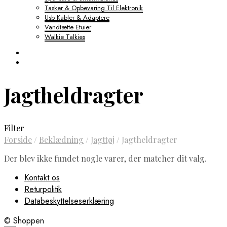
Tasker & Opbevaring Til Elektronik
Usb Kabler & Adaptere
Vandtætte Etuier
Walkie Talkies
Jagtheldragter
Filter
Forside
/
Beklædning
/
Jagttøj
/
Jagtheldragter
Der blev ikke fundet nogle varer, der matcher dit valg.
Kontakt os
Returpolitik
Databeskyttelseserklæring
© Shoppen