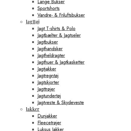
Lange Bukser
Sportshorts
Vandre- & Friluftsbukser
Jagttøj
Jagt T-shirts & Polo
Jagtbælter & Jagtseler
Jagtbukser
Jagthandsker
Jagtheldragter
Jagthuer & Jagtkasketter
Jagtjakker
Jagtregntøj
Jagtskjorter
Jagttrøjer
Jagtundertøj
Jagtveste & Skydeveste
Jakker
Dunjakker
Fleecetrøjer
Luksus Jakker