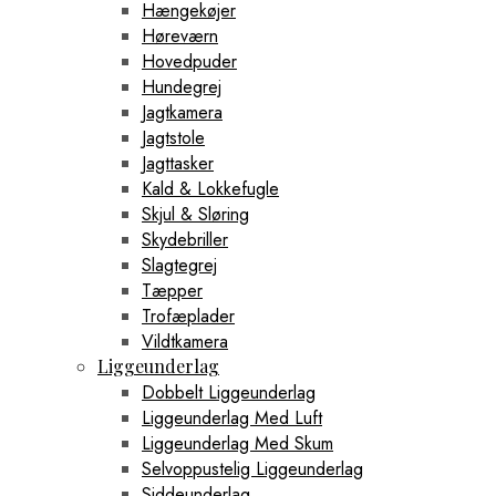
Hængekøjer
Høreværn
Hovedpuder
Hundegrej
Jagtkamera
Jagtstole
Jagttasker
Kald & Lokkefugle
Skjul & Sløring
Skydebriller
Slagtegrej
Tæpper
Trofæplader
Vildtkamera
Liggeunderlag
Dobbelt Liggeunderlag
Liggeunderlag Med Luft
Liggeunderlag Med Skum
Selvoppustelig Liggeunderlag
Siddeunderlag