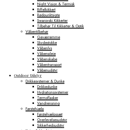
Night Vision & Termisk
Riffelkikkert
Rødpunktsigte
Swarovski Kikkerter
Tilbehør Til Kikkerter & Optik
Våbentilbehør
Geværremme
Skydestokke
Våbenlys
Våbenpleje
Våbenskabe
Våbentransport
Våbenudstyr
Outdoor Udstyr
Drikkesystemer & Dunke
Drikkedunke
Hydrationssystemer
Termoflasker
Vandrensning
Førstehjælp
Førstehjælpssæt
Overlevelsesudstyr
Sikkerhedsudstyr