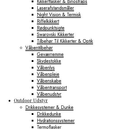
Kikkerttasker & Binostraps
Laserafstandsmåler
Night Vision & Termisk
Riffelkikkert
Rødpunktsigte
Swarovski Kikkerter
Tilbehør Til Kikkerter & Optik
Våbentilbehør
Geværremme
Skydestokke
Våbenlys
Våbenpleje
Våbenskabe
Våbentransport
Våbenudstyr
Outdoor Udstyr
Drikkesystemer & Dunke
Drikkedunke
Hydrationssystemer
Termoflasker