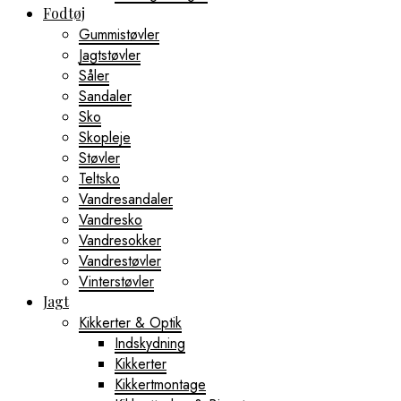
Fodtøj
Gummistøvler
Jagtstøvler
Såler
Sandaler
Sko
Skopleje
Støvler
Teltsko
Vandresandaler
Vandresko
Vandresokker
Vandrestøvler
Vinterstøvler
Jagt
Kikkerter & Optik
Indskydning
Kikkerter
Kikkertmontage