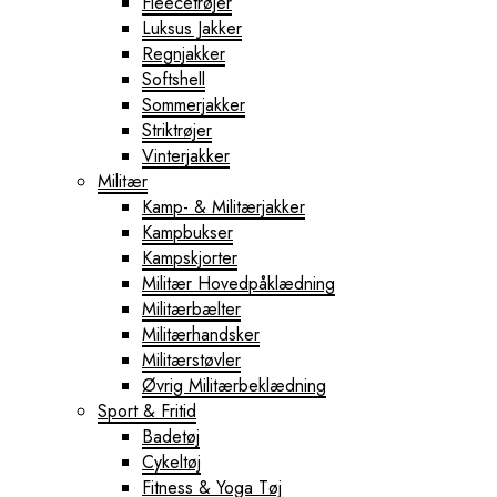
Fleecetrøjer
Luksus Jakker
Regnjakker
Softshell
Sommerjakker
Striktrøjer
Vinterjakker
Militær
Kamp- & Militærjakker
Kampbukser
Kampskjorter
Militær Hovedpåklædning
Militærbælter
Militærhandsker
Militærstøvler
Øvrig Militærbeklædning
Sport & Fritid
Badetøj
Cykeltøj
Fitness & Yoga Tøj