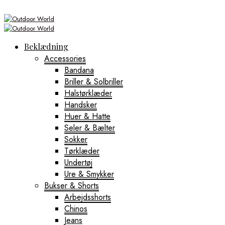
Beklædning
Accessories
Bandana
Briller & Solbriller
Halstørklæder
Handsker
Huer & Hatte
Seler & Bælter
Sokker
Tørklæder
Undertøj
Ure & Smykker
Bukser & Shorts
Arbejdsshorts
Chinos
Jeans