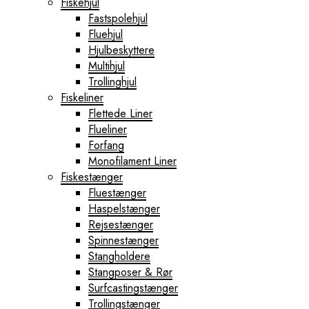
Fiskehjul
Fastspolehjul
Fluehjul
Hjulbeskyttere
Multihjul
Trollinghjul
Fiskeliner
Flettede Liner
Flueliner
Forfang
Monofilament Liner
Fiskestænger
Fluestænger
Haspelstænger
Rejsestænger
Spinnestænger
Stangholdere
Stangposer & Rør
Surfcastingstænger
Trollingstænger