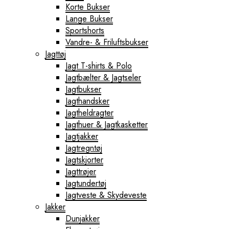
Korte Bukser
Lange Bukser
Sportshorts
Vandre- & Friluftsbukser
Jagttøj
Jagt T-shirts & Polo
Jagtbælter & Jagtseler
Jagtbukser
Jagthandsker
Jagtheldragter
Jagthuer & Jagtkasketter
Jagtjakker
Jagtregntøj
Jagtskjorter
Jagttrøjer
Jagtundertøj
Jagtveste & Skydeveste
Jakker
Dunjakker