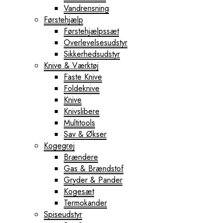
Vandrensning
Førstehjælp
Førstehjælpssæt
Overlevelsesudstyr
Sikkerhedsudstyr
Knive & Værktøj
Faste Knive
Foldeknive
Knive
Knivslibere
Multitools
Sav & Økser
Kogegrej
Brændere
Gas & Brændstof
Gryder & Pander
Kogesæt
Termokander
Spiseudstyr