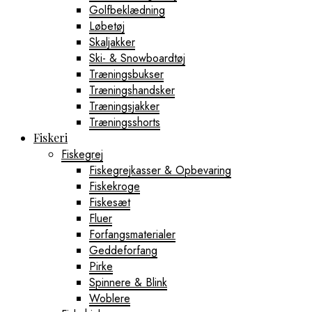
Golfbeklædning
Løbetøj
Skaljakker
Ski- & Snowboardtøj
Træningsbukser
Træningshandsker
Træningsjakker
Træningsshorts
Fiskeri
Fiskegrej
Fiskegrejkasser & Opbevaring
Fiskekroge
Fiskesæt
Fluer
Forfangsmaterialer
Geddeforfang
Pirke
Spinnere & Blink
Woblere