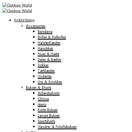
Beklædning
Accessories
Bandana
Briller & Solbriller
Halstørklæder
Handsker
Huer & Hatte
Seler & Bælter
Sokker
Tørklæder
Undertøj
Ure & Smykker
Bukser & Shorts
Arbejdsshorts
Chinos
Jeans
Korte Bukser
Lange Bukser
Sportshorts
Vandre- & Friluftsbukser