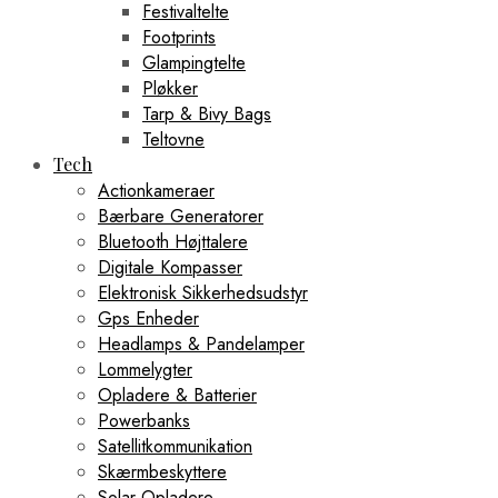
Festivaltelte
Footprints
Glampingtelte
Pløkker
Tarp & Bivy Bags
Teltovne
Tech
Actionkameraer
Bærbare Generatorer
Bluetooth Højttalere
Digitale Kompasser
Elektronisk Sikkerhedsudstyr
Gps Enheder
Headlamps & Pandelamper
Lommelygter
Opladere & Batterier
Powerbanks
Satellitkommunikation
Skærmbeskyttere
Solar Opladere