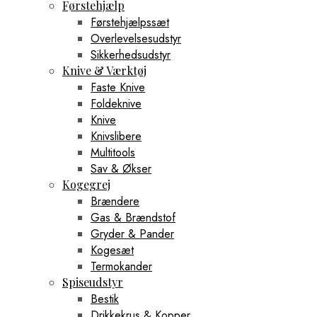
Førstehjælp
Førstehjælpssæt
Overlevelsesudstyr
Sikkerhedsudstyr
Knive & Værktøj
Faste Knive
Foldeknive
Knive
Knivslibere
Multitools
Sav & Økser
Kogegrej
Brændere
Gas & Brændstof
Gryder & Pander
Kogesæt
Termokander
Spiseudstyr
Bestik
Drikkekrus & Kopper