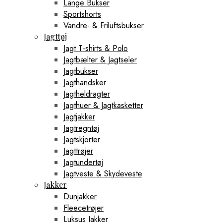
Lange Bukser
Sportshorts
Vandre- & Friluftsbukser
Jagttøj
Jagt T-shirts & Polo
Jagtbælter & Jagtseler
Jagtbukser
Jagthandsker
Jagtheldragter
Jagthuer & Jagtkasketter
Jagtjakker
Jagtregntøj
Jagtskjorter
Jagttrøjer
Jagtundertøj
Jagtveste & Skydeveste
Jakker
Dunjakker
Fleecetrøjer
Luksus Jakker