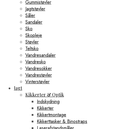
Gummistøvler
Jagtstøvler
Såler
Sandaler
Sko
Skopleje
Støvler
Teltsko
Vandresandaler
Vandresko
Vandresokker
Vandrestøvler
Vinterstøvler
Jagt
Kikkerter & Optik
Indskydning
Kikkerter
Kikkertmontage
Kikkerttasker & Binostraps
Laserafstandsmåler