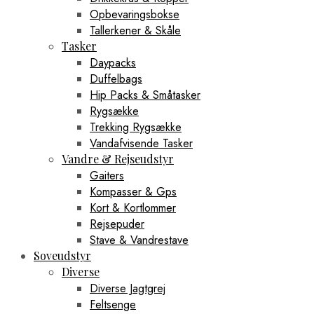
Opbevaringsbokse
Tallerkener & Skåle
Tasker
Daypacks
Duffelbags
Hip Packs & Småtasker
Rygsække
Trekking Rygsække
Vandafvisende Tasker
Vandre & Rejseudstyr
Gaiters
Kompasser & Gps
Kort & Kortlommer
Rejsepuder
Stave & Vandrestave
Soveudstyr
Diverse
Diverse Jagtgrej
Feltsenge