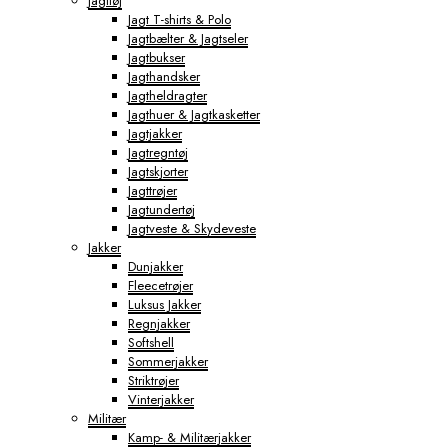
Jagttøj
Jagt T-shirts & Polo
Jagtbælter & Jagtseler
Jagtbukser
Jagthandsker
Jagtheldragter
Jagthuer & Jagtkasketter
Jagtjakker
Jagtregntøj
Jagtskjorter
Jagttrøjer
Jagtundertøj
Jagtveste & Skydeveste
Jakker
Dunjakker
Fleecetrøjer
Luksus Jakker
Regnjakker
Softshell
Sommerjakker
Striktrøjer
Vinterjakker
Militær
Kamp- & Militærjakker