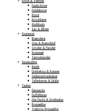
Knive & Værktøj
Faste Knive
Foldeknive
Knive
Knivslibere
Multitools
Sav & Økser
Kogegrej
Brændere
Gas & Brændstof
Gryder & Pander
Kogesæt
Termokander
Spiseudstyr
Bestik
Drikkekrus & Kopper
Opbevaringsbokse
Tallerkener & Skåle
Tasker
Daypacks
Duffelbags
Hip Packs & Småtasker
Rygsække
Trekking Rygsække