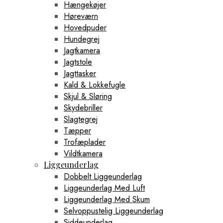
Hængekøjer
Høreværn
Hovedpuder
Hundegrej
Jagtkamera
Jagtstole
Jagttasker
Kald & Lokkefugle
Skjul & Sløring
Skydebriller
Slagtegrej
Tæpper
Trofæplader
Vildtkamera
Liggeunderlag
Dobbelt Liggeunderlag
Liggeunderlag Med Luft
Liggeunderlag Med Skum
Selvoppustelig Liggeunderlag
Siddeunderlag