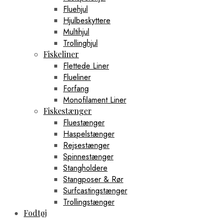
Fluehjul
Hjulbeskyttere
Multihjul
Trollinghjul
Fiskeliner
Flettede Liner
Flueliner
Forfang
Monofilament Liner
Fiskestænger
Fluestænger
Haspelstænger
Rejsestænger
Spinnestænger
Stangholdere
Stangposer & Rør
Surfcastingstænger
Trollingstænger
Fodtøj