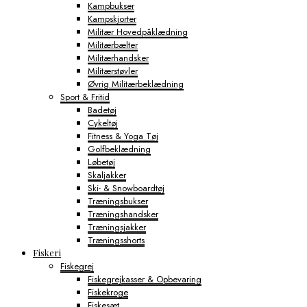
Kampbukser
Kampskjorter
Militær Hovedpåklædning
Militærbælter
Militærhandsker
Militærstøvler
Øvrig Militærbeklædning
Sport & Fritid
Badetøj
Cykeltøj
Fitness & Yoga Tøj
Golfbeklædning
Løbetøj
Skaljakker
Ski- & Snowboardtøj
Træningsbukser
Træningshandsker
Træningsjakker
Træningsshorts
Fiskeri
Fiskegrej
Fiskegrejkasser & Opbevaring
Fiskekroge
Fiskesæt