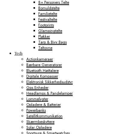
8+ Personers Telte
Bomuldstelte
Familietelte
Festivaltelte
Footprints
Glampingtelte
Pløkker
Tarp & Bivy Bags
Teltovne
Tech
Actionkameraer
Bærbare Generatorer
Bluetooth Højttalere
Digitale Kompasser
Elektronisk Sikkerhedsudstyr
Gps Enheder
Headlamps & Pandelamper
Lommelygter
Opladere & Batterier
Powerbanks
Satellitkommunikation
Skærmbeskyttere
Solar Opladere
Sportsure & Smartwatches