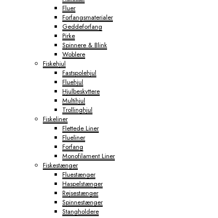
Fluer
Forfangsmaterialer
Geddeforfang
Pirke
Spinnere & Blink
Woblere
Fiskehjul
Fastspolehjul
Fluehjul
Hjulbeskyttere
Multihjul
Trollinghjul
Fiskeliner
Flettede Liner
Flueliner
Forfang
Monofilament Liner
Fiskestænger
Fluestænger
Haspelstænger
Rejsestænger
Spinnestænger
Stangholdere