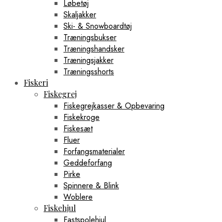
Løbetøj
Skaljakker
Ski- & Snowboardtøj
Træningsbukser
Træningshandsker
Træningsjakker
Træningsshorts
Fiskeri
Fiskegrej
Fiskegrejkasser & Opbevaring
Fiskekroge
Fiskesæt
Fluer
Forfangsmaterialer
Geddeforfang
Pirke
Spinnere & Blink
Woblere
Fiskehjul
Fastspolehjul