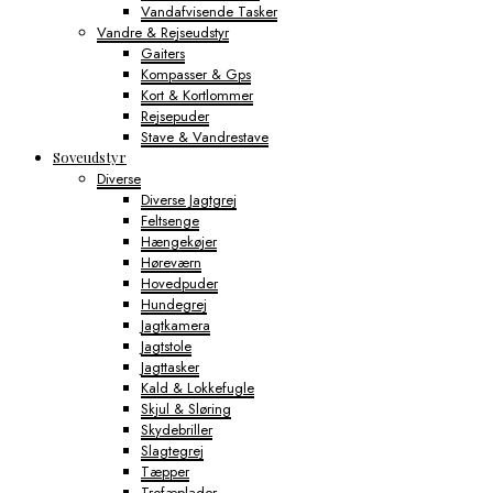
Vandafvisende Tasker
Vandre & Rejseudstyr
Gaiters
Kompasser & Gps
Kort & Kortlommer
Rejsepuder
Stave & Vandrestave
Soveudstyr
Diverse
Diverse Jagtgrej
Feltsenge
Hængekøjer
Høreværn
Hovedpuder
Hundegrej
Jagtkamera
Jagtstole
Jagttasker
Kald & Lokkefugle
Skjul & Sløring
Skydebriller
Slagtegrej
Tæpper
Trofæplader