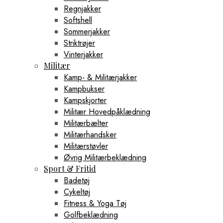
Regnjakker
Softshell
Sommerjakker
Striktrøjer
Vinterjakker
Militær
Kamp- & Militærjakker
Kampbukser
Kampskjorter
Militær Hovedpåklædning
Militærbælter
Militærhandsker
Militærstøvler
Øvrig Militærbeklædning
Sport & Fritid
Badetøj
Cykeltøj
Fitness & Yoga Tøj
Golfbeklædning