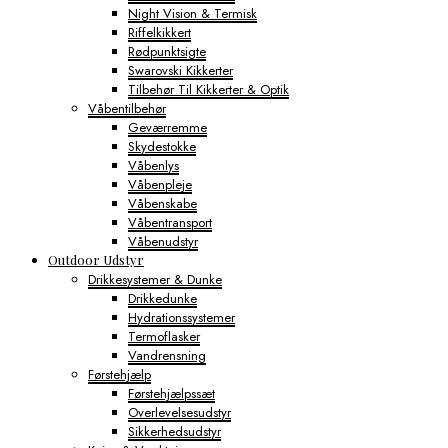
Night Vision & Termisk
Riffelkikkert
Rødpunktsigte
Swarovski Kikkerter
Tilbehør Til Kikkerter & Optik
Våbentilbehør
Geværremme
Skydestokke
Våbenlys
Våbenpleje
Våbenskabe
Våbentransport
Våbenudstyr
Outdoor Udstyr
Drikkesystemer & Dunke
Drikkedunke
Hydrationssystemer
Termoflasker
Vandrensning
Førstehjælp
Førstehjælpssæt
Overlevelsesudstyr
Sikkerhedsudstyr