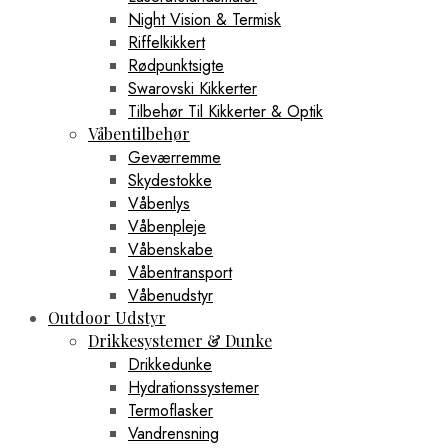
Night Vision & Termisk
Riffelkikkert
Rødpunktsigte
Swarovski Kikkerter
Tilbehør Til Kikkerter & Optik
Våbentilbehør
Geværremme
Skydestokke
Våbenlys
Våbenpleje
Våbenskabe
Våbentransport
Våbenudstyr
Outdoor Udstyr
Drikkesystemer & Dunke
Drikkedunke
Hydrationssystemer
Termoflasker
Vandrensning