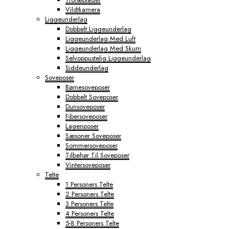
Vildtkamera
Liggeunderlag
Dobbelt Liggeunderlag
Liggeunderlag Med Luft
Liggeunderlag Med Skum
Selvoppustelig Liggeunderlag
Siddeunderlag
Soveposer
Børnesoveposer
Dobbelt Soveposer
Dunsoveposer
Fibersoveposer
Lagenposer
Sæsoner Soveposer
Sommersoveposer
Tilbehør Til Soveposer
Vintersoveposer
Telte
1 Personers Telte
2 Personers Telte
3 Personers Telte
4 Personers Telte
5-8 Personers Telte