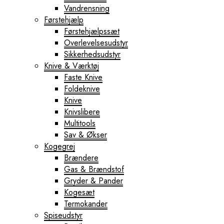
Vandrensning
Førstehjælp
Førstehjælpssæt
Overlevelsesudstyr
Sikkerhedsudstyr
Knive & Værktøj
Faste Knive
Foldeknive
Knive
Knivslibere
Multitools
Sav & Økser
Kogegrej
Brændere
Gas & Brændstof
Gryder & Pander
Kogesæt
Termokander
Spiseudstyr