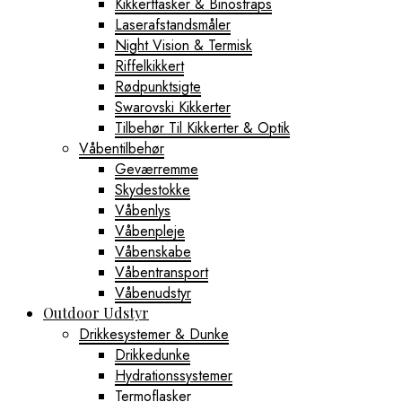
Kikkerttasker & Binostraps
Laserafstandsmåler
Night Vision & Termisk
Riffelkikkert
Rødpunktsigte
Swarovski Kikkerter
Tilbehør Til Kikkerter & Optik
Våbentilbehør
Geværremme
Skydestokke
Våbenlys
Våbenpleje
Våbenskabe
Våbentransport
Våbenudstyr
Outdoor Udstyr
Drikkesystemer & Dunke
Drikkedunke
Hydrationssystemer
Termoflasker