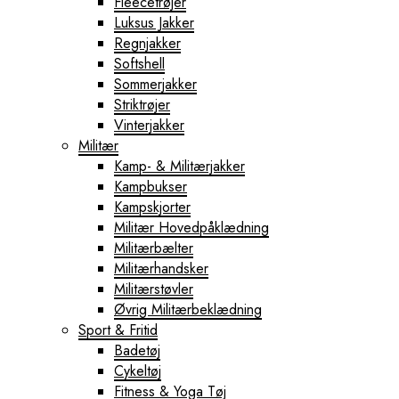
Fleecetrøjer
Luksus Jakker
Regnjakker
Softshell
Sommerjakker
Striktrøjer
Vinterjakker
Militær
Kamp- & Militærjakker
Kampbukser
Kampskjorter
Militær Hovedpåklædning
Militærbælter
Militærhandsker
Militærstøvler
Øvrig Militærbeklædning
Sport & Fritid
Badetøj
Cykeltøj
Fitness & Yoga Tøj