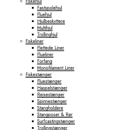
Fiskehjul
Fastspolehjul
Fluehjul
Hjulbeskyttere
Multihjul
Trollinghjul
Fiskeliner
Flettede Liner
Flueliner
Forfang
Monofilament Liner
Fiskestænger
Fluestænger
Haspelstænger
Rejsestænger
Spinnestænger
Stangholdere
Stangposer & Rør
Surfcastingstænger
Trollingstænger