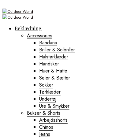
Beklædning
Accessories
Bandana
Briller & Solbriller
Halstørklæder
Handsker
Huer & Hatte
Seler & Bælter
Sokker
Tørklæder
Undertøj
Ure & Smykker
Bukser & Shorts
Arbejdsshorts
Chinos
Jeans