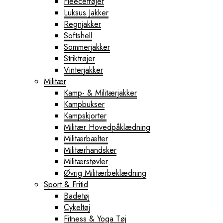
Fleecetrøjer
Luksus Jakker
Regnjakker
Softshell
Sommerjakker
Striktrøjer
Vinterjakker
Militær
Kamp- & Militærjakker
Kampbukser
Kampskjorter
Militær Hovedpåklædning
Militærbælter
Militærhandsker
Militærstøvler
Øvrig Militærbeklædning
Sport & Fritid
Badetøj
Cykeltøj
Fitness & Yoga Tøj