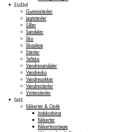
Fodtøj
Gummistøvler
Jagtstøvler
Såler
Sandaler
Sko
Skopleje
Støvler
Teltsko
Vandresandaler
Vandresko
Vandresokker
Vandrestøvler
Vinterstøvler
Jagt
Kikkerter & Optik
Indskydning
Kikkerter
Kikkertmontage