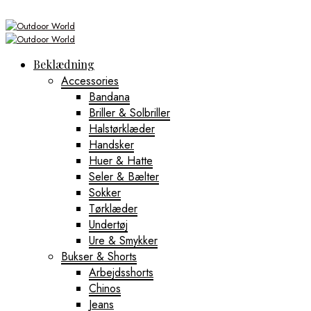
Beklædning
Accessories
Bandana
Briller & Solbriller
Halstørklæder
Handsker
Huer & Hatte
Seler & Bælter
Sokker
Tørklæder
Undertøj
Ure & Smykker
Bukser & Shorts
Arbejdsshorts
Chinos
Jeans