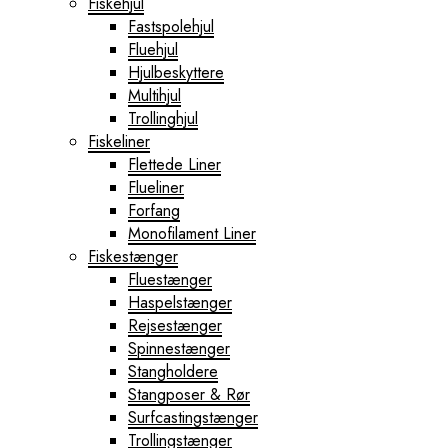
Fiskehjul
Fastspolehjul
Fluehjul
Hjulbeskyttere
Multihjul
Trollinghjul
Fiskeliner
Flettede Liner
Flueliner
Forfang
Monofilament Liner
Fiskestænger
Fluestænger
Haspelstænger
Rejsestænger
Spinnestænger
Stangholdere
Stangposer & Rør
Surfcastingstænger
Trollingstænger