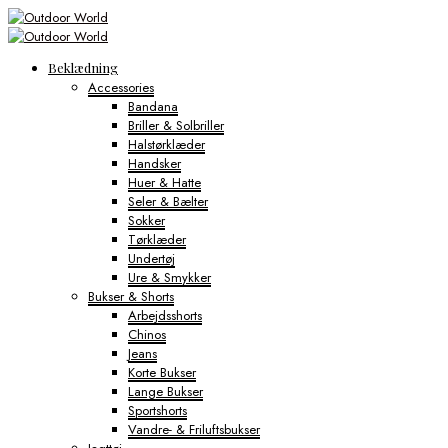
Beklædning
Accessories
Bandana
Briller & Solbriller
Halstørklæder
Handsker
Huer & Hatte
Seler & Bælter
Sokker
Tørklæder
Undertøj
Ure & Smykker
Bukser & Shorts
Arbejdsshorts
Chinos
Jeans
Korte Bukser
Lange Bukser
Sportshorts
Vandre- & Friluftsbukser