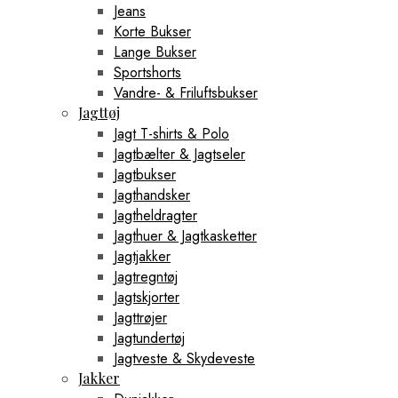
Jeans
Korte Bukser
Lange Bukser
Sportshorts
Vandre- & Friluftsbukser
Jagttøj
Jagt T-shirts & Polo
Jagtbælter & Jagtseler
Jagtbukser
Jagthandsker
Jagtheldragter
Jagthuer & Jagtkasketter
Jagtjakker
Jagtregntøj
Jagtskjorter
Jagttrøjer
Jagtundertøj
Jagtveste & Skydeveste
Jakker