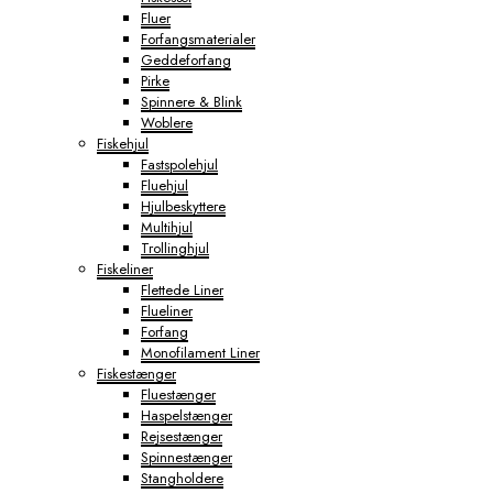
Fluer
Forfangsmaterialer
Geddeforfang
Pirke
Spinnere & Blink
Woblere
Fiskehjul
Fastspolehjul
Fluehjul
Hjulbeskyttere
Multihjul
Trollinghjul
Fiskeliner
Flettede Liner
Flueliner
Forfang
Monofilament Liner
Fiskestænger
Fluestænger
Haspelstænger
Rejsestænger
Spinnestænger
Stangholdere