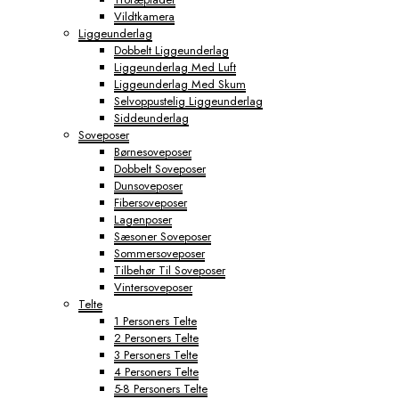
Vildtkamera
Liggeunderlag
Dobbelt Liggeunderlag
Liggeunderlag Med Luft
Liggeunderlag Med Skum
Selvoppustelig Liggeunderlag
Siddeunderlag
Soveposer
Børnesoveposer
Dobbelt Soveposer
Dunsoveposer
Fibersoveposer
Lagenposer
Sæsoner Soveposer
Sommersoveposer
Tilbehør Til Soveposer
Vintersoveposer
Telte
1 Personers Telte
2 Personers Telte
3 Personers Telte
4 Personers Telte
5-8 Personers Telte