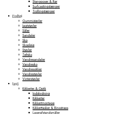
Stangposer & Rør
Surfcastingstænger
Trollingstænger
Fodtøj
Gummistøvler
Jagtstøvler
Såler
Sandaler
Sko
Skopleje
Støvler
Teltsko
Vandresandaler
Vandresko
Vandresokker
Vandrestøvler
Vinterstøvler
Jagt
Kikkerter & Optik
Indskydning
Kikkerter
Kikkertmontage
Kikkerttasker & Binostraps
Laserafstandsmåler