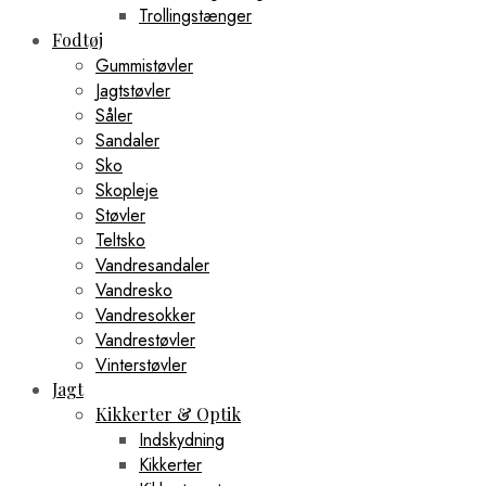
Trollingstænger
Fodtøj
Gummistøvler
Jagtstøvler
Såler
Sandaler
Sko
Skopleje
Støvler
Teltsko
Vandresandaler
Vandresko
Vandresokker
Vandrestøvler
Vinterstøvler
Jagt
Kikkerter & Optik
Indskydning
Kikkerter