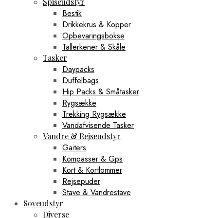
Spiseudstyr
Bestik
Drikkekrus & Kopper
Opbevaringsbokse
Tallerkener & Skåle
Tasker
Daypacks
Duffelbags
Hip Packs & Småtasker
Rygsække
Trekking Rygsække
Vandafvisende Tasker
Vandre & Rejseudstyr
Gaiters
Kompasser & Gps
Kort & Kortlommer
Rejsepuder
Stave & Vandrestave
Soveudstyr
Diverse