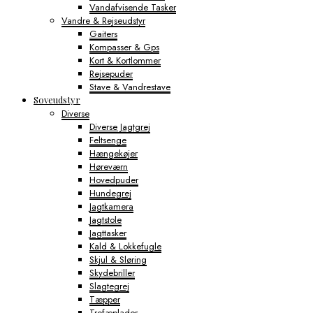
Vandafvisende Tasker
Vandre & Rejseudstyr
Gaiters
Kompasser & Gps
Kort & Kortlommer
Rejsepuder
Stave & Vandrestave
Soveudstyr
Diverse
Diverse Jagtgrej
Feltsenge
Hængekøjer
Høreværn
Hovedpuder
Hundegrej
Jagtkamera
Jagtstole
Jagttasker
Kald & Lokkefugle
Skjul & Sløring
Skydebriller
Slagtegrej
Tæpper
Trofæplader