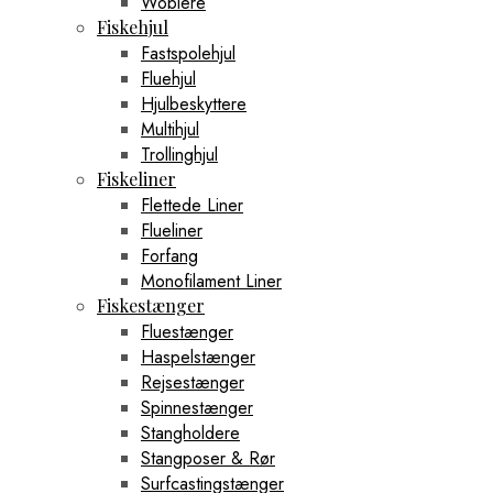
Woblere
Fiskehjul
Fastspolehjul
Fluehjul
Hjulbeskyttere
Multihjul
Trollinghjul
Fiskeliner
Flettede Liner
Flueliner
Forfang
Monofilament Liner
Fiskestænger
Fluestænger
Haspelstænger
Rejsestænger
Spinnestænger
Stangholdere
Stangposer & Rør
Surfcastingstænger