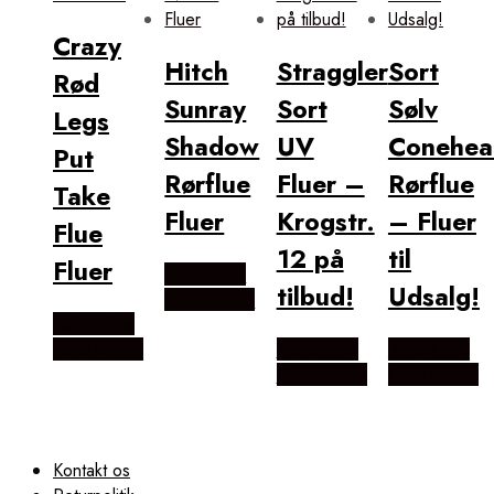
Crazy
Hitch
Straggler
Sort
Rød
Sunray
Sort
Sølv
Legs
Shadow
UV
Conehea
Put
Rørflue
Fluer –
Rørflue
Take
Fluer
Krogstr.
– Fluer
Flue
12 på
til
Fluer
Købes hos
tilbud!
Udsalg!
Outdoornu
Købes hos
Outdoornu
Købes hos
Købes hos
Outdoornu
Outdoornu
Kontakt os