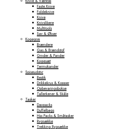
Knive & Værktøj
Faste Knive
Foldeknive
Knive
Knivslibere
Multitools
Sav & Økser
Kogegrej
Brændere
Gas & Brændstof
Gryder & Pander
Kogesæt
Termokander
Spiseudstyr
Bestik
Drikkekrus & Kopper
Opbevaringsbokse
Tallerkener & Skåle
Tasker
Daypacks
Duffelbags
Hip Packs & Småtasker
Rygsække
Trekking Rygsække