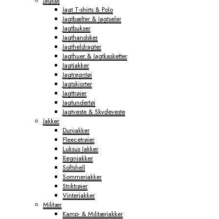
Jagttøj
Jagt T-shirts & Polo
Jagtbælter & Jagtseler
Jagtbukser
Jagthandsker
Jagtheldragter
Jagthuer & Jagtkasketter
Jagtjakker
Jagtregntøj
Jagtskjorter
Jagttrøjer
Jagtundertøj
Jagtveste & Skydeveste
Jakker
Dunjakker
Fleecetrøjer
Luksus Jakker
Regnjakker
Softshell
Sommerjakker
Striktrøjer
Vinterjakker
Militær
Kamp- & Militærjakker