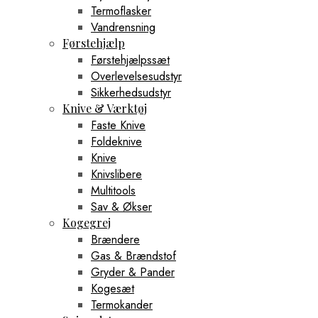
Termoflasker
Vandrensning
Førstehjælp
Førstehjælpssæt
Overlevelsesudstyr
Sikkerhedsudstyr
Knive & Værktøj
Faste Knive
Foldeknive
Knive
Knivslibere
Multitools
Sav & Økser
Kogegrej
Brændere
Gas & Brændstof
Gryder & Pander
Kogesæt
Termokander