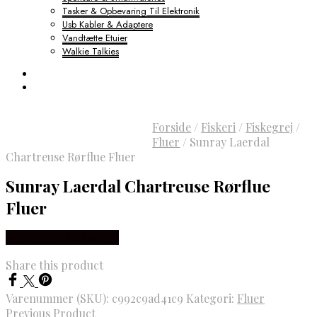
Tasker & Opbevaring Til Elektronik
Usb Kabler & Adaptere
Vandtætte Etuier
Walkie Talkies
Forside
/
Fiskeri
/
Fiskegrej
/
Fluer
/
Sunray Laerdal
Chartreuse Rørflue Fluer
Sunray Laerdal Chartreuse Rørflue
Fluer
Købes hos Outdoornu
Share this product
Varenummer (SKU):
c992c9ad41c9
Kategori:
Fluer
Previous Product