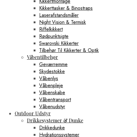
Kikkertmontage
Kikkerttasker & Binostraps
Laserafstandsmåler
Night Vision & Termisk
Riffelkikkert
Rødpunktsigte
Swarovski Kikkerter
Tilbehør Til Kikkerter & Optik
Våbentilbehør
Geværremme
Skydestokke
Våbenlys
Våbenpleje
Våbenskabe
Våbentransport
Våbenudstyr
Outdoor Udstyr
Drikkesystemer & Dunke
Drikkedunke
Hydrationssystemer