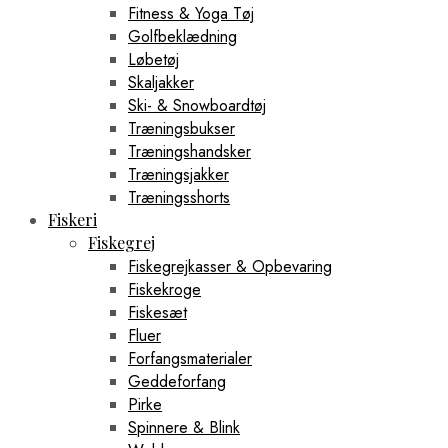
Fitness & Yoga Tøj
Golfbeklædning
Løbetøj
Skaljakker
Ski- & Snowboardtøj
Træningsbukser
Træningshandsker
Træningsjakker
Træningsshorts
Fiskeri
Fiskegrej
Fiskegrejkasser & Opbevaring
Fiskekroge
Fiskesæt
Fluer
Forfangsmaterialer
Geddeforfang
Pirke
Spinnere & Blink