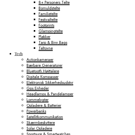
8+ Personers Telte
Bomuldstelte
Familietelte
Festivaltelte
Footprints
Glampingtelte
Pløkker
Tarp & Bivy Bags
Teltovne
Tech
Actionkameraer
Bærbare Generatorer
Bluetooth Højttalere
Digitale Kompasser
Elektronisk Sikkerhedsudstyr
Gps Enheder
Headlamps & Pandelamper
Lommelygter
Opladere & Batterier
Powerbanks
Satellitkommunikation
Skærmbeskyttere
Solar Opladere
Sportsure & Smartwatches