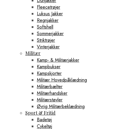
Dunjakker
Fleecetrøjer
Luksus Jakker
Regnjakker
Softshell
Sommerjakker
Striktrøjer
Vinterjakker
Militær
Kamp- & Militærjakker
Kampbukser
Kampskjorter
Militær Hovedpåklædning
Militærbælter
Militærhandsker
Militærstøvler
Øvrig Militærbeklædning
Sport & Fritid
Badetøj
Cykeltøj