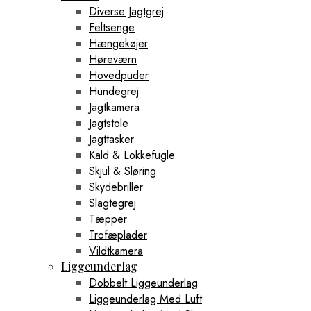
Diverse Jagtgrej
Feltsenge
Hængekøjer
Høreværn
Hovedpuder
Hundegrej
Jagtkamera
Jagtstole
Jagttasker
Kald & Lokkefugle
Skjul & Sløring
Skydebriller
Slagtegrej
Tæpper
Trofæplader
Vildtkamera
Liggeunderlag
Dobbelt Liggeunderlag
Liggeunderlag Med Luft