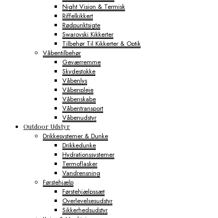
Night Vision & Termisk
Riffelkikkert
Rødpunktsigte
Swarovski Kikkerter
Tilbehør Til Kikkerter & Optik
Våbentilbehør
Geværremme
Skydestokke
Våbenlys
Våbenpleje
Våbenskabe
Våbentransport
Våbenudstyr
Outdoor Udstyr
Drikkesystemer & Dunke
Drikkedunke
Hydrationssystemer
Termoflasker
Vandrensning
Førstehjælp
Førstehjælpssæt
Overlevelsesudstyr
Sikkerhedsudstyr