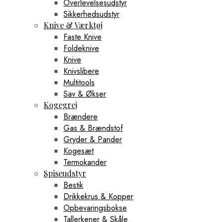
Overlevelsesudstyr
Sikkerhedsudstyr
Knive & Værktøj
Faste Knive
Foldeknive
Knive
Knivslibere
Multitools
Sav & Økser
Kogegrej
Brændere
Gas & Brændstof
Gryder & Pander
Kogesæt
Termokander
Spiseudstyr
Bestik
Drikkekrus & Kopper
Opbevaringsbokse
Tallerkener & Skåle