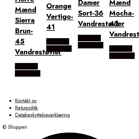
Damer
Mænd
Orange
Mænd
Sort-36
Mocha-
Vertigo-
Sierra
Vandrestøvler
42
41
Brun-
Vandrest
Købes hos
45
Købes hos
Outdoornu
Outdoornu
Købes hos
Vandrestøvler
Outdoornu
Købes hos
Outdoornu
Kontakt os
Returpolitik
Databeskyttelseserklæring
© Shoppen