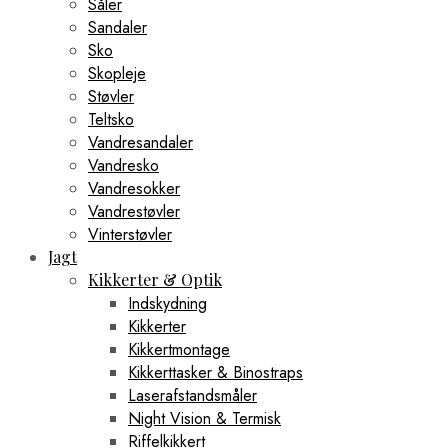
Såler
Sandaler
Sko
Skopleje
Støvler
Teltsko
Vandresandaler
Vandresko
Vandresokker
Vandrestøvler
Vinterstøvler
Jagt
Kikkerter & Optik
Indskydning
Kikkerter
Kikkertmontage
Kikkerttasker & Binostraps
Laserafstandsmåler
Night Vision & Termisk
Riffelkikkert