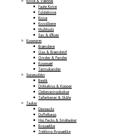
Knive & Værktøj
Faste Knive
Foldeknive
Knive
Knivslibere
Multitools
Sav & Økser
Kogegrej
Brændere
Gas & Brændstof
Gryder & Pander
Kogesæt
Termokander
Spiseudstyr
Bestik
Drikkekrus & Kopper
Opbevaringsbokse
Tallerkener & Skåle
Tasker
Daypacks
Duffelbags
Hip Packs & Småtasker
Rygsække
Trekking Rygsække