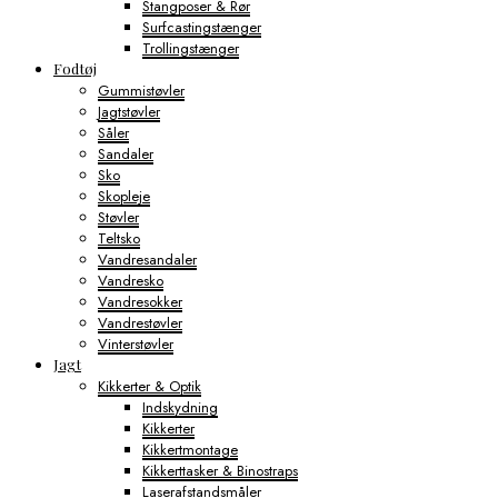
Stangposer & Rør
Surfcastingstænger
Trollingstænger
Fodtøj
Gummistøvler
Jagtstøvler
Såler
Sandaler
Sko
Skopleje
Støvler
Teltsko
Vandresandaler
Vandresko
Vandresokker
Vandrestøvler
Vinterstøvler
Jagt
Kikkerter & Optik
Indskydning
Kikkerter
Kikkertmontage
Kikkerttasker & Binostraps
Laserafstandsmåler