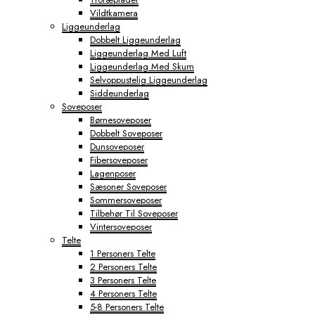
Vildtkamera
Liggeunderlag
Dobbelt Liggeunderlag
Liggeunderlag Med Luft
Liggeunderlag Med Skum
Selvoppustelig Liggeunderlag
Siddeunderlag
Soveposer
Børnesoveposer
Dobbelt Soveposer
Dunsoveposer
Fibersoveposer
Lagenposer
Sæsoner Soveposer
Sommersoveposer
Tilbehør Til Soveposer
Vintersoveposer
Telte
1 Personers Telte
2 Personers Telte
3 Personers Telte
4 Personers Telte
5-8 Personers Telte