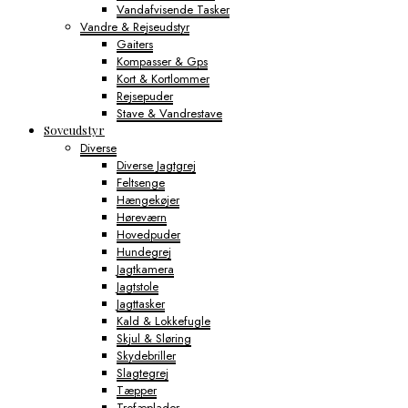
Vandafvisende Tasker
Vandre & Rejseudstyr
Gaiters
Kompasser & Gps
Kort & Kortlommer
Rejsepuder
Stave & Vandrestave
Soveudstyr
Diverse
Diverse Jagtgrej
Feltsenge
Hængekøjer
Høreværn
Hovedpuder
Hundegrej
Jagtkamera
Jagtstole
Jagttasker
Kald & Lokkefugle
Skjul & Sløring
Skydebriller
Slagtegrej
Tæpper
Trofæplader