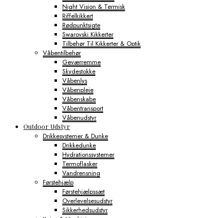
Night Vision & Termisk
Riffelkikkert
Rødpunktsigte
Swarovski Kikkerter
Tilbehør Til Kikkerter & Optik
Våbentilbehør
Geværremme
Skydestokke
Våbenlys
Våbenpleje
Våbenskabe
Våbentransport
Våbenudstyr
Outdoor Udstyr
Drikkesystemer & Dunke
Drikkedunke
Hydrationssystemer
Termoflasker
Vandrensning
Førstehjælp
Førstehjælpssæt
Overlevelsesudstyr
Sikkerhedsudstyr