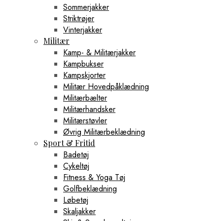
Sommerjakker
Striktrøjer
Vinterjakker
Militær
Kamp- & Militærjakker
Kampbukser
Kampskjorter
Militær Hovedpåklædning
Militærbælter
Militærhandsker
Militærstøvler
Øvrig Militærbeklædning
Sport & Fritid
Badetøj
Cykeltøj
Fitness & Yoga Tøj
Golfbeklædning
Løbetøj
Skaljakker