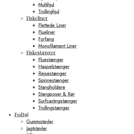
Multihjul
Trollinghjul
Fiskeliner
Flettede Liner
Flueliner
Forfang
Monofilament Liner
Fiskestænger
Fluestænger
Haspelstænger
Rejsestænger
Spinnestænger
Stangholdere
Stangposer & Rør
Surfcastingstænger
Trollingstænger
Fodtøj
Gummistøvler
Jagtstøvler