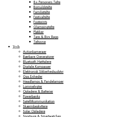
8+ Personers Telte
Bomuldstelte
Familietelte
Festivaltelte
Footprints
Glampingtelte
Pløkker
Tarp & Bivy Bags
Teltovne
Tech
Actionkameraer
Bærbare Generatorer
Bluetooth Højttalere
Digitale Kompasser
Elektronisk Sikkerhedsudstyr
Gps Enheder
Headlamps & Pandelamper
Lommelygter
Opladere & Batterier
Powerbanks
Satellitkommunikation
Skærmbeskyttere
Solar Opladere
Sportsure & Smartwatches