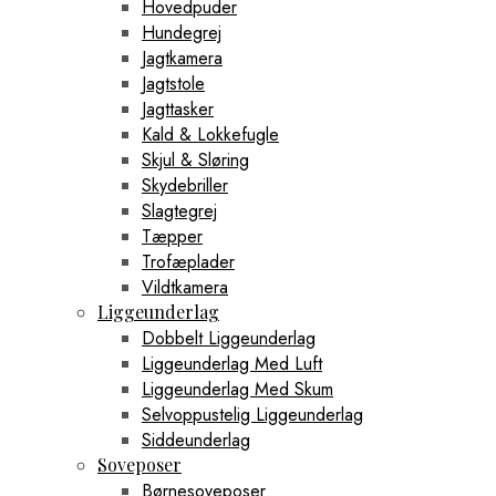
Hovedpuder
Hundegrej
Jagtkamera
Jagtstole
Jagttasker
Kald & Lokkefugle
Skjul & Sløring
Skydebriller
Slagtegrej
Tæpper
Trofæplader
Vildtkamera
Liggeunderlag
Dobbelt Liggeunderlag
Liggeunderlag Med Luft
Liggeunderlag Med Skum
Selvoppustelig Liggeunderlag
Siddeunderlag
Soveposer
Børnesoveposer