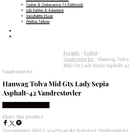
Tasker & Opbevaring Til Elektronik
Usb Kabler & Adaptere
Vandtætte Etuier
Walkie Talkies
Forside
/
Fodtøj
/
Vandrestøvler
/
Hanwag Tolva
Mid Gtx Lady Sepia Asphalt-42
Vandrestøvler
Hanwag Tolva Mid Gtx Lady Sepia
Asphalt-42 Vandrestøvler
Købes hos Outdoornu
Share this product
Varenummer (SKU):
4047761463817
Kategori:
Vandrestøvler