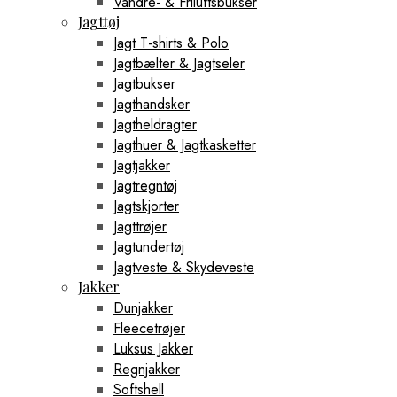
Vandre- & Friluftsbukser
Jagttøj
Jagt T-shirts & Polo
Jagtbælter & Jagtseler
Jagtbukser
Jagthandsker
Jagtheldragter
Jagthuer & Jagtkasketter
Jagtjakker
Jagtregntøj
Jagtskjorter
Jagttrøjer
Jagtundertøj
Jagtveste & Skydeveste
Jakker
Dunjakker
Fleecetrøjer
Luksus Jakker
Regnjakker
Softshell