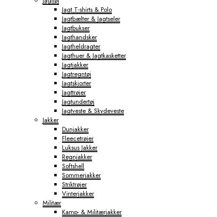
Jagttøj
Jagt T-shirts & Polo
Jagtbælter & Jagtseler
Jagtbukser
Jagthandsker
Jagtheldragter
Jagthuer & Jagtkasketter
Jagtjakker
Jagtregntøj
Jagtskjorter
Jagttrøjer
Jagtundertøj
Jagtveste & Skydeveste
Jakker
Dunjakker
Fleecetrøjer
Luksus Jakker
Regnjakker
Softshell
Sommerjakker
Striktrøjer
Vinterjakker
Militær
Kamp- & Militærjakker