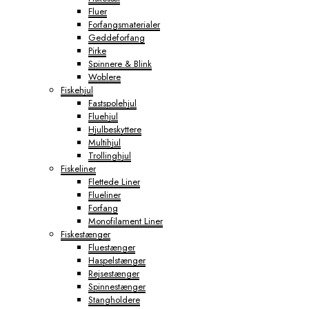
Fluer
Forfangsmaterialer
Geddeforfang
Pirke
Spinnere & Blink
Woblere
Fiskehjul
Fastspolehjul
Fluehjul
Hjulbeskyttere
Multihjul
Trollinghjul
Fiskeliner
Flettede Liner
Flueliner
Forfang
Monofilament Liner
Fiskestænger
Fluestænger
Haspelstænger
Rejsestænger
Spinnestænger
Stangholdere