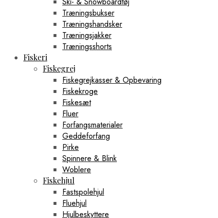
Ski- & Snowboardtøj
Træningsbukser
Træningshandsker
Træningsjakker
Træningsshorts
Fiskeri
Fiskegrej
Fiskegrejkasser & Opbevaring
Fiskekroge
Fiskesæt
Fluer
Forfangsmaterialer
Geddeforfang
Pirke
Spinnere & Blink
Woblere
Fiskehjul
Fastspolehjul
Fluehjul
Hjulbeskyttere