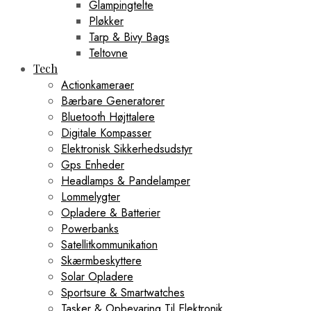
Glampingtelte
Pløkker
Tarp & Bivy Bags
Teltovne
Tech
Actionkameraer
Bærbare Generatorer
Bluetooth Højttalere
Digitale Kompasser
Elektronisk Sikkerhedsudstyr
Gps Enheder
Headlamps & Pandelamper
Lommelygter
Opladere & Batterier
Powerbanks
Satellitkommunikation
Skærmbeskyttere
Solar Opladere
Sportsure & Smartwatches
Tasker & Opbevaring Til Elektronik