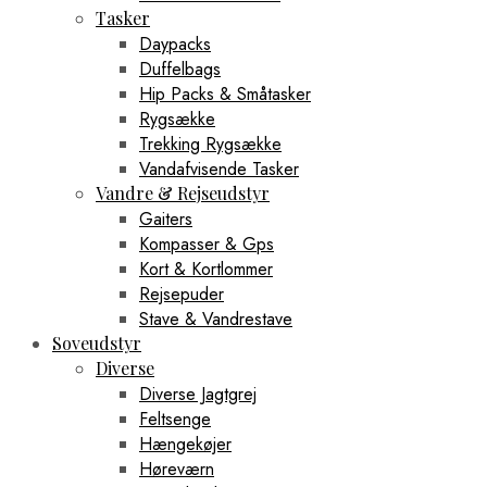
Tasker
Daypacks
Duffelbags
Hip Packs & Småtasker
Rygsække
Trekking Rygsække
Vandafvisende Tasker
Vandre & Rejseudstyr
Gaiters
Kompasser & Gps
Kort & Kortlommer
Rejsepuder
Stave & Vandrestave
Soveudstyr
Diverse
Diverse Jagtgrej
Feltsenge
Hængekøjer
Høreværn