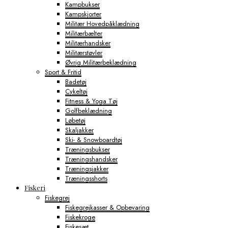
Kampbukser
Kampskjorter
Militær Hovedpåklædning
Militærbælter
Militærhandsker
Militærstøvler
Øvrig Militærbeklædning
Sport & Fritid
Badetøj
Cykeltøj
Fitness & Yoga Tøj
Golfbeklædning
Løbetøj
Skaljakker
Ski- & Snowboardtøj
Træningsbukser
Træningshandsker
Træningsjakker
Træningsshorts
Fiskeri
Fiskegrej
Fiskegrejkasser & Opbevaring
Fiskekroge
Fiskesæt