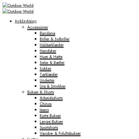
Beklædning
Accessories
Bandana
Briller & Solbriller
Halstørklæder
Handsker
Huer & Hatte
Seler & Bælter
Sokker
Tørklæder
Undertøj
Ure & Smykker
Bukser & Shorts
Arbejdsshorts
Chinos
Jeans
Korte Bukser
Lange Bukser
Sportshorts
Vandre- & Friluftsbukser