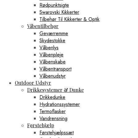
Rødpunktsigte
Swarovski Kikkerter
Tilbehør Til Kikkerter & Optik
Våbentilbehør
Geværremme
Skydestokke
Våbenlys
Våbenpleje
Våbenskabe
Våbentransport
Våbenudstyr
Outdoor Udstyr
Drikkesystemer & Dunke
Drikkedunke
Hydrationssystemer
Termoflasker
Vandrensning
Førstehjælp
Førstehjælpssæt