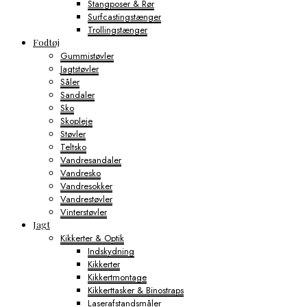
Stangposer & Rør
Surfcastingstænger
Trollingstænger
Fodtøj
Gummistøvler
Jagtstøvler
Såler
Sandaler
Sko
Skopleje
Støvler
Teltsko
Vandresandaler
Vandresko
Vandresokker
Vandrestøvler
Vinterstøvler
Jagt
Kikkerter & Optik
Indskydning
Kikkerter
Kikkertmontage
Kikkerttasker & Binostraps
Laserafstandsmåler