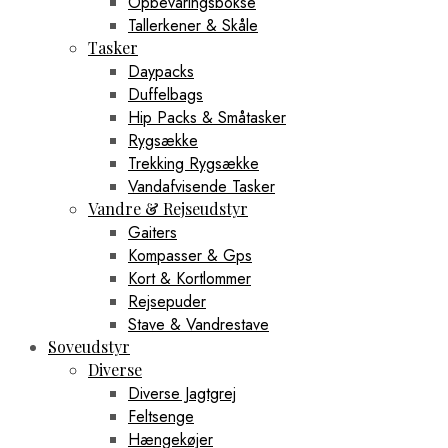
Opbevaringsbokse
Tallerkener & Skåle
Tasker
Daypacks
Duffelbags
Hip Packs & Småtasker
Rygsække
Trekking Rygsække
Vandafvisende Tasker
Vandre & Rejseudstyr
Gaiters
Kompasser & Gps
Kort & Kortlommer
Rejsepuder
Stave & Vandrestave
Soveudstyr
Diverse
Diverse Jagtgrej
Feltsenge
Hængekøjer