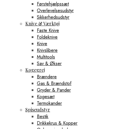
Førstehjælpssæt
Overlevelsesudstyr
Sikkerhedsudstyr
Knive & Værktøj
Faste Knive
Foldeknive
Knive
Knivslibere
Multitools
Sav & Økser
Kogegrej
Brændere
Gas & Brændstof
Gryder & Pander
Kogesæt
Termokander
Spiseudstyr
Bestik
Drikkekrus & Kopper