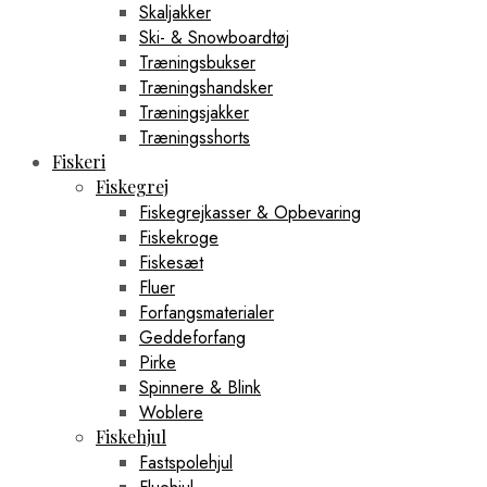
Skaljakker
Ski- & Snowboardtøj
Træningsbukser
Træningshandsker
Træningsjakker
Træningsshorts
Fiskeri
Fiskegrej
Fiskegrejkasser & Opbevaring
Fiskekroge
Fiskesæt
Fluer
Forfangsmaterialer
Geddeforfang
Pirke
Spinnere & Blink
Woblere
Fiskehjul
Fastspolehjul