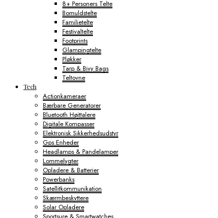
8+ Personers Telte
Bomuldstelte
Familietelte
Festivaltelte
Footprints
Glampingtelte
Pløkker
Tarp & Bivy Bags
Teltovne
Tech
Actionkameraer
Bærbare Generatorer
Bluetooth Højttalere
Digitale Kompasser
Elektronisk Sikkerhedsudstyr
Gps Enheder
Headlamps & Pandelamper
Lommelygter
Opladere & Batterier
Powerbanks
Satellitkommunikation
Skærmbeskyttere
Solar Opladere
Sportsure & Smartwatches