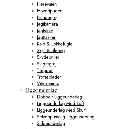
Høreværn
Hovedpuder
Hundegrej
Jagtkamera
Jagtstole
Jagttasker
Kald & Lokkefugle
Skjul & Sløring
Skydebriller
Slagtegrej
Tæpper
Trofæplader
Vildtkamera
Liggeunderlag
Dobbelt Liggeunderlag
Liggeunderlag Med Luft
Liggeunderlag Med Skum
Selvoppustelig Liggeunderlag
Siddeunderlag