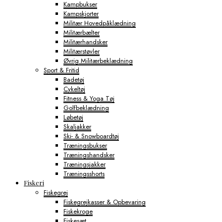
Kampbukser
Kampskjorter
Militær Hovedpåklædning
Militærbælter
Militærhandsker
Militærstøvler
Øvrig Militærbeklædning
Sport & Fritid
Badetøj
Cykeltøj
Fitness & Yoga Tøj
Golfbeklædning
Løbetøj
Skaljakker
Ski- & Snowboardtøj
Træningsbukser
Træningshandsker
Træningsjakker
Træningsshorts
Fiskeri
Fiskegrej
Fiskegrejkasser & Opbevaring
Fiskekroge
Fiskesæt