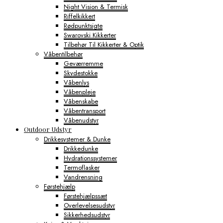
Night Vision & Termisk
Riffelkikkert
Rødpunktsigte
Swarovski Kikkerter
Tilbehør Til Kikkerter & Optik
Våbentilbehør
Geværremme
Skydestokke
Våbenlys
Våbenpleje
Våbenskabe
Våbentransport
Våbenudstyr
Outdoor Udstyr
Drikkesystemer & Dunke
Drikkedunke
Hydrationssystemer
Termoflasker
Vandrensning
Førstehjælp
Førstehjælpssæt
Overlevelsesudstyr
Sikkerhedsudstyr