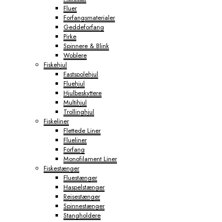
Fluer
Forfangsmaterialer
Geddeforfang
Pirke
Spinnere & Blink
Woblere
Fiskehjul
Fastspolehjul
Fluehjul
Hjulbeskyttere
Multihjul
Trollinghjul
Fiskeliner
Flettede Liner
Flueliner
Forfang
Monofilament Liner
Fiskestænger
Fluestænger
Haspelstænger
Rejsestænger
Spinnestænger
Stangholdere