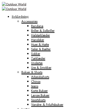
Beklædning
Accessories
Bandana
Briller & Solbriller
Halstørklæder
Handsker
Huer & Hatte
Seler & Bælter
Sokker
Tørklæder
Undertøj
Ure & Smykker
Bukser & Shorts
Arbejdsshorts
Chinos
Jeans
Korte Bukser
Lange Bukser
Sportshorts
Vandre- & Friluftsbukser