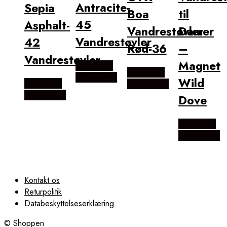
Antracite-
Sepia
Boa
til
45
Asphalt-
Vandrestøvler
Damer
Vandrestøvler
42
Rød-36
–
Vandrestøvler
Magnet
Købes hos
Købes hos
Outdoornu
Wild
Købes hos
Outdoornu
Outdoornu
Dove
Købes hos
Outdoornu
Kontakt os
Returpolitik
Databeskyttelseserklæring
© Shoppen