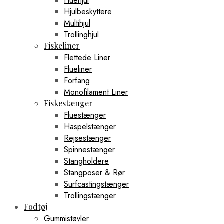
Fluehjul
Hjulbeskyttere
Multihjul
Trollinghjul
Fiskeliner
Flettede Liner
Flueliner
Forfang
Monofilament Liner
Fiskestænger
Fluestænger
Haspelstænger
Rejsestænger
Spinnestænger
Stangholdere
Stangposer & Rør
Surfcastingstænger
Trollingstænger
Fodtøj
Gummistøvler