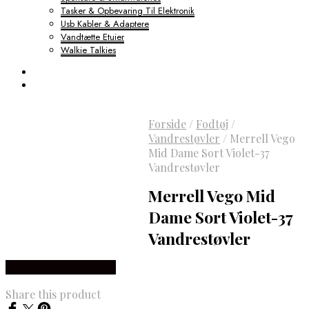
Tasker & Opbevaring Til Elektronik
Usb Kabler & Adaptere
Vandtætte Etuier
Walkie Talkies
Forside
/
Fodtøj
/
Vandrestøvler
/
Merrell Vego
Mid Dame Sort Violet-37
Vandrestøvler
Merrell Vego Mid
Dame Sort Violet-37
Vandrestøvler
Købes hos Outdoornu
Share this product