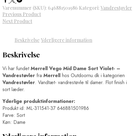
Varenummer (SKU):
646881501986
Kategori:
Vandrestøvler
Previous Product
Next Product
Beskrivelse
Yderligere information
Beskrivelse
Vi har fundet
Merrell Vego Mid Dame Sort Violet- –
Vandrestøvler
fra
Merrell
hos Outdoornu.dk i kategorien
Vandrestøvler
. Vandtæt- vandrestøvle til damer. Flot finish i
sort læder.
Yderlige produktinformationer:
Produkt id: ML-311541-37 646881501986
Farve: Sort
Køn: Dame