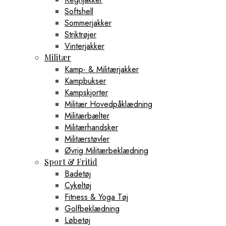
Softshell
Sommerjakker
Striktrøjer
Vinterjakker
Militær
Kamp- & Militærjakker
Kampbukser
Kampskjorter
Militær Hovedpåklædning
Militærbælter
Militærhandsker
Militærstøvler
Øvrig Militærbeklædning
Sport & Fritid
Badetøj
Cykeltøj
Fitness & Yoga Tøj
Golfbeklædning
Løbetøj