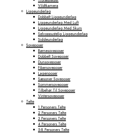
Vildtkamera
Liggeunderlag
Dobbelt Liggeunderlag
Liggeunderlag Med Luft
Liggeunderlag Med Skum
Selvoppustelig Liggeunderlag
Siddeunderlag
Soveposer
Børnesoveposer
Dobbelt Soveposer
Dunsoveposer
Fibersoveposer
Lagenposer
Sæsoner Soveposer
Sommersoveposer
Tilbehør Til Soveposer
Vintersoveposer
Telte
1 Personers Telte
2 Personers Telte
3 Personers Telte
4 Personers Telte
5-8 Personers Telte