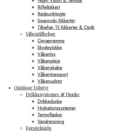
Night Vision & Termisk
Riffelkikkert
Rødpunktsigte
Swarovski Kikkerter
Tilbehør Til Kikkerter & Optik
Våbentilbehør
Geværremme
Skydestokke
Våbenlys
Våbenpleje
Våbenskabe
Våbentransport
Våbenudstyr
Outdoor Udstyr
Drikkesystemer & Dunke
Drikkedunke
Hydrationssystemer
Termoflasker
Vandrensning
Førstehjælp