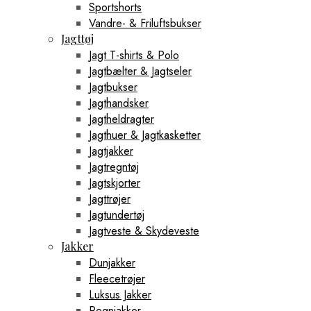
Sportshorts
Vandre- & Friluftsbukser
Jagttøj
Jagt T-shirts & Polo
Jagtbælter & Jagtseler
Jagtbukser
Jagthandsker
Jagtheldragter
Jagthuer & Jagtkasketter
Jagtjakker
Jagtregntøj
Jagtskjorter
Jagttrøjer
Jagtundertøj
Jagtveste & Skydeveste
Jakker
Dunjakker
Fleecetrøjer
Luksus Jakker
Regnjakker