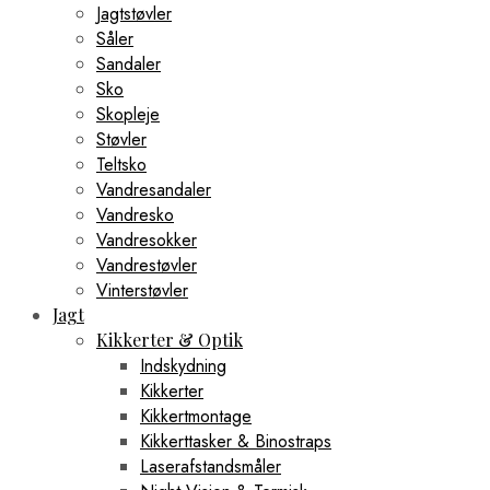
Jagtstøvler
Såler
Sandaler
Sko
Skopleje
Støvler
Teltsko
Vandresandaler
Vandresko
Vandresokker
Vandrestøvler
Vinterstøvler
Jagt
Kikkerter & Optik
Indskydning
Kikkerter
Kikkertmontage
Kikkerttasker & Binostraps
Laserafstandsmåler