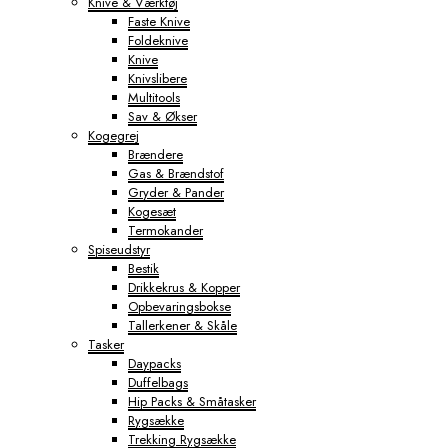
Knive & Værktøj
Faste Knive
Foldeknive
Knive
Knivslibere
Multitools
Sav & Økser
Kogegrej
Brændere
Gas & Brændstof
Gryder & Pander
Kogesæt
Termokander
Spiseudstyr
Bestik
Drikkekrus & Kopper
Opbevaringsbokse
Tallerkener & Skåle
Tasker
Daypacks
Duffelbags
Hip Packs & Småtasker
Rygsække
Trekking Rygsække