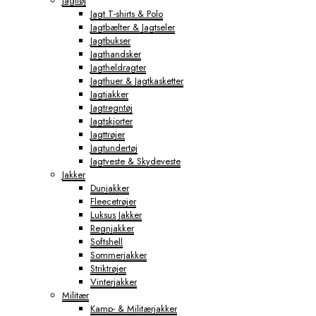
Jagttøj
Jagt T-shirts & Polo
Jagtbælter & Jagtseler
Jagtbukser
Jagthandsker
Jagtheldragter
Jagthuer & Jagtkasketter
Jagtjakker
Jagtregntøj
Jagtskjorter
Jagttrøjer
Jagtundertøj
Jagtveste & Skydeveste
Jakker
Dunjakker
Fleecetrøjer
Luksus Jakker
Regnjakker
Softshell
Sommerjakker
Striktrøjer
Vinterjakker
Militær
Kamp- & Militærjakker