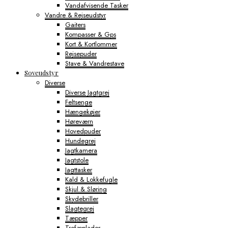
Vandafvisende Tasker
Vandre & Rejseudstyr
Gaiters
Kompasser & Gps
Kort & Kortlommer
Rejsepuder
Stave & Vandrestave
Soveudstyr
Diverse
Diverse Jagtgrej
Feltsenge
Hængekøjer
Høreværn
Hovedpuder
Hundegrej
Jagtkamera
Jagtstole
Jagttasker
Kald & Lokkefugle
Skjul & Sløring
Skydebriller
Slagtegrej
Tæpper
Trofæplader