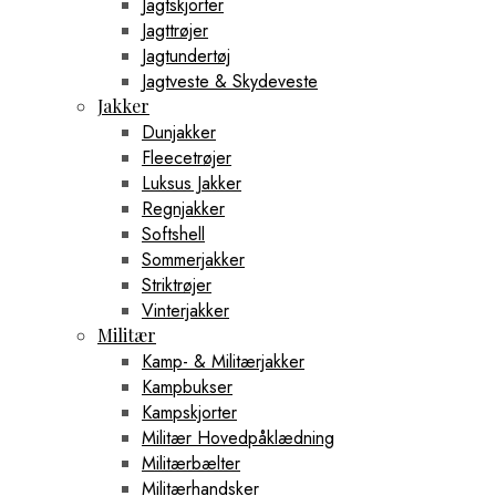
Jagtskjorter
Jagttrøjer
Jagtundertøj
Jagtveste & Skydeveste
Jakker
Dunjakker
Fleecetrøjer
Luksus Jakker
Regnjakker
Softshell
Sommerjakker
Striktrøjer
Vinterjakker
Militær
Kamp- & Militærjakker
Kampbukser
Kampskjorter
Militær Hovedpåklædning
Militærbælter
Militærhandsker