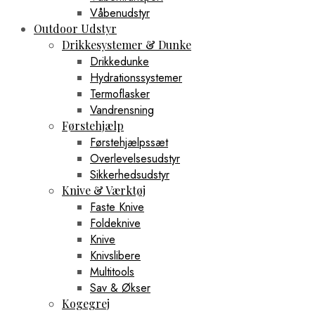
Våbenudstyr
Outdoor Udstyr
Drikkesystemer & Dunke
Drikkedunke
Hydrationssystemer
Termoflasker
Vandrensning
Førstehjælp
Førstehjælpssæt
Overlevelsesudstyr
Sikkerhedsudstyr
Knive & Værktøj
Faste Knive
Foldeknive
Knive
Knivslibere
Multitools
Sav & Økser
Kogegrej