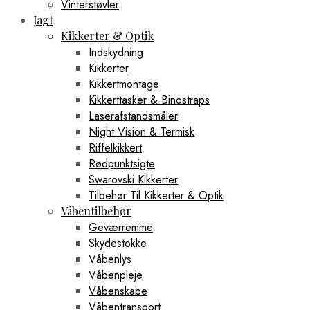
Vinterstøvler
Jagt
Kikkerter & Optik
Indskydning
Kikkerter
Kikkertmontage
Kikkerttasker & Binostraps
Laserafstandsmåler
Night Vision & Termisk
Riffelkikkert
Rødpunktsigte
Swarovski Kikkerter
Tilbehør Til Kikkerter & Optik
Våbentilbehør
Geværremme
Skydestokke
Våbenlys
Våbenpleje
Våbenskabe
Våbentransport