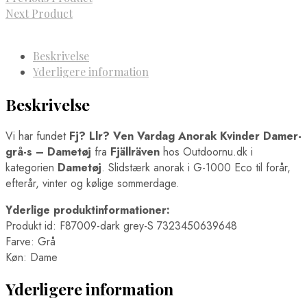
Next Product
Beskrivelse
Yderligere information
Beskrivelse
Vi har fundet
Fj? Llr? Ven Vardag Anorak Kvinder Damer-
grå-s – Dametøj
fra
Fjällräven
hos Outdoornu.dk i
kategorien
Dametøj
. Slidstærk anorak i G-1000 Eco til forår,
efterår, vinter og kølige sommerdage.
Yderlige produktinformationer:
Produkt id: F87009-dark grey-S 7323450639648
Farve: Grå
Køn: Dame
Yderligere information