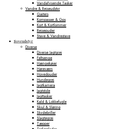
Vandafvisende Tasker
Vandre & Rejseudstyr
Gaiters
Kompasser & Gps
Kort & Kortlommer
Rejsepuder
Stave & Vandrestave
Soveudstyr
Diverse
Diverse Jagtgrej
Feltsenge
Hængekøjer
Høreværn
Hovedpuder
Hundegrej
Jagtkamera
Jagtstole
Jagttasker
Kald & Lokkefugle
Skjul & Sløring
Skydebriller
Slagtegrej
Tæpper
Trofæplader