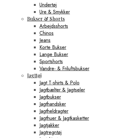
Undertøj
Ure & Smykker
Bukser & Shorts
Arbejdsshorts
Chinos
Jeans
Korte Bukser
Lange Bukser
Sportshorts
Vandre- & Friluftsbukser
Jagttøj
Jagt T-shirts & Polo
Jagtbælter & Jagtseler
Jagtbukser
Jagthandsker
Jagtheldragter
Jagthuer & Jagtkasketter
Jagtjakker
Jagtregntøj