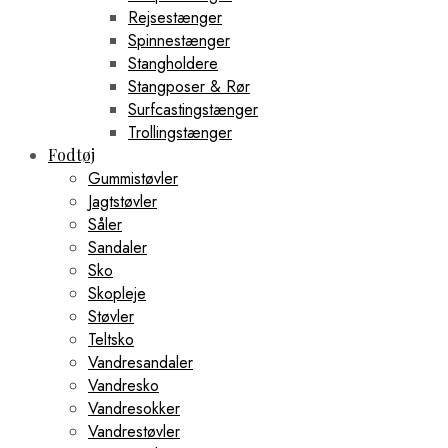
Rejsestænger
Spinnestænger
Stangholdere
Stangposer & Rør
Surfcastingstænger
Trollingstænger
Fodtøj
Gummistøvler
Jagtstøvler
Såler
Sandaler
Sko
Skopleje
Støvler
Teltsko
Vandresandaler
Vandresko
Vandresokker
Vandrestøvler