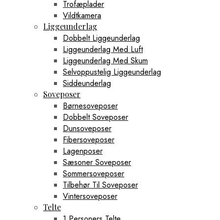
Trofæplader
Vildtkamera
Liggeunderlag
Dobbelt Liggeunderlag
Liggeunderlag Med Luft
Liggeunderlag Med Skum
Selvoppustelig Liggeunderlag
Siddeunderlag
Soveposer
Børnesoveposer
Dobbelt Soveposer
Dunsoveposer
Fibersoveposer
Lagenposer
Sæsoner Soveposer
Sommersoveposer
Tilbehør Til Soveposer
Vintersoveposer
Telte
1 Personers Telte