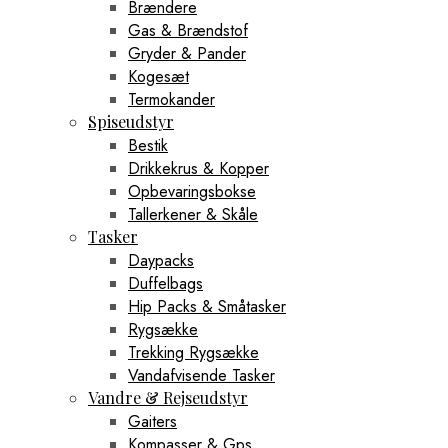
Brændere
Gas & Brændstof
Gryder & Pander
Kogesæt
Termokander
Spiseudstyr
Bestik
Drikkekrus & Kopper
Opbevaringsbokse
Tallerkener & Skåle
Tasker
Daypacks
Duffelbags
Hip Packs & Småtasker
Rygsække
Trekking Rygsække
Vandafvisende Tasker
Vandre & Rejseudstyr
Gaiters
Kompasser & Gps