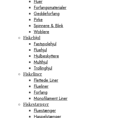
Fluer
Forfangsmaterialer
Geddeforfang
Pirke
Spinnere & Blink
Woblere
Fiskehjul
Fastspolehjul
Fluehjul
Hjulbeskyttere
Multihjul
Trollinghjul
Fiskeliner
Flettede Liner
Flueliner
Forfang
Monofilament Liner
Fiskestænger
Fluestænger
Haspelstænger