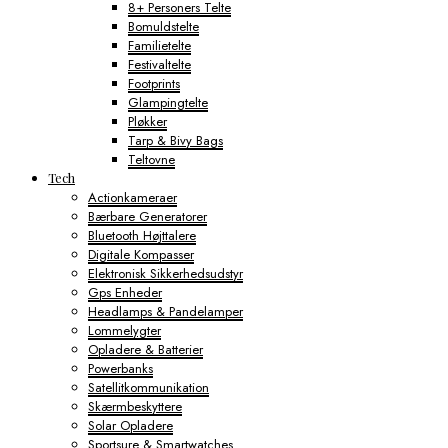
8+ Personers Telte
Bomuldstelte
Familietelte
Festivaltelte
Footprints
Glampingtelte
Pløkker
Tarp & Bivy Bags
Teltovne
Tech
Actionkameraer
Bærbare Generatorer
Bluetooth Højttalere
Digitale Kompasser
Elektronisk Sikkerhedsudstyr
Gps Enheder
Headlamps & Pandelamper
Lommelygter
Opladere & Batterier
Powerbanks
Satellitkommunikation
Skærmbeskyttere
Solar Opladere
Sportsure & Smartwatches