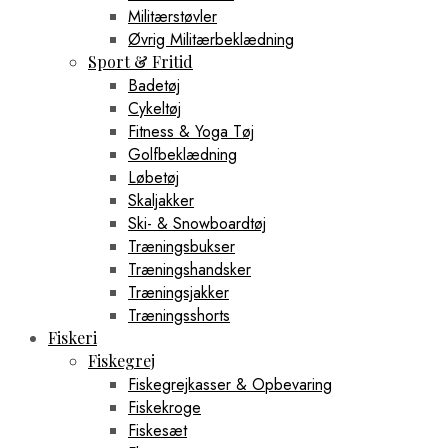
Militærstøvler
Øvrig Militærbeklædning
Sport & Fritid
Badetøj
Cykeltøj
Fitness & Yoga Tøj
Golfbeklædning
Løbetøj
Skaljakker
Ski- & Snowboardtøj
Træningsbukser
Træningshandsker
Træningsjakker
Træningsshorts
Fiskeri
Fiskegrej
Fiskegrejkasser & Opbevaring
Fiskekroge
Fiskesæt