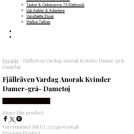
Tasker & Opbevaring Til Elektronik
Usb Kabler & Adaptere
Vandtætte Etuier
Walkie Talkies
Forside
/
Fjällräven Vardag Anorak Kvinder Damer-grå-
Dametøj
Fjällräven Vardag Anorak Kvinder
Damer-grå- Dametøj
Købes hos Outdoornu
Share this product
Varenummer (SKU):
7323450639648
Previous Product