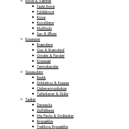
Knive & Værktøj
Faste Knive
Foldeknive
Knive
Knivslibere
Multitools
Sav & Økser
Kogegrej
Brændere
Gas & Brændstof
Gryder & Pander
Kogesæt
Termokander
Spiseudstyr
Bestik
Drikkekrus & Kopper
Opbevaringsbokse
Tallerkener & Skåle
Tasker
Daypacks
Duffelbags
Hip Packs & Småtasker
Rygsække
Trekking Rygsække