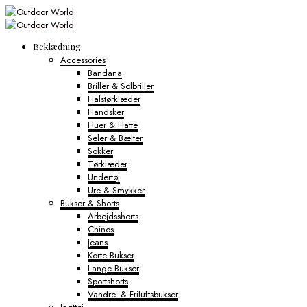
Beklædning
Accessories
Bandana
Briller & Solbriller
Halstørklæder
Handsker
Huer & Hatte
Seler & Bælter
Sokker
Tørklæder
Undertøj
Ure & Smykker
Bukser & Shorts
Arbejdsshorts
Chinos
Jeans
Korte Bukser
Lange Bukser
Sportshorts
Vandre- & Friluftsbukser