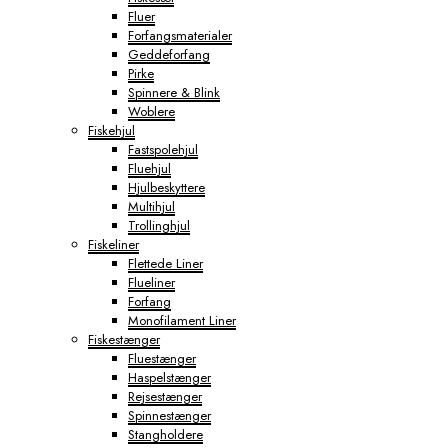
Fluer
Forfangsmaterialer
Geddeforfang
Pirke
Spinnere & Blink
Woblere
Fiskehjul
Fastspolehjul
Fluehjul
Hjulbeskyttere
Multihjul
Trollinghjul
Fiskeliner
Flettede Liner
Flueliner
Forfang
Monofilament Liner
Fiskestænger
Fluestænger
Haspelstænger
Rejsestænger
Spinnestænger
Stangholdere