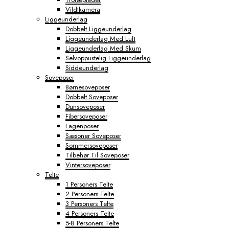
Vildtkamera
Liggeunderlag
Dobbelt Liggeunderlag
Liggeunderlag Med Luft
Liggeunderlag Med Skum
Selvoppustelig Liggeunderlag
Siddeunderlag
Soveposer
Børnesoveposer
Dobbelt Soveposer
Dunsoveposer
Fibersoveposer
Lagenposer
Sæsoner Soveposer
Sommersoveposer
Tilbehør Til Soveposer
Vintersoveposer
Telte
1 Personers Telte
2 Personers Telte
3 Personers Telte
4 Personers Telte
5-8 Personers Telte