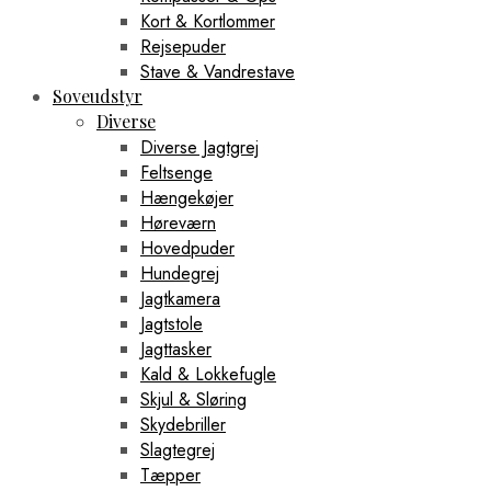
Kort & Kortlommer
Rejsepuder
Stave & Vandrestave
Soveudstyr
Diverse
Diverse Jagtgrej
Feltsenge
Hængekøjer
Høreværn
Hovedpuder
Hundegrej
Jagtkamera
Jagtstole
Jagttasker
Kald & Lokkefugle
Skjul & Sløring
Skydebriller
Slagtegrej
Tæpper