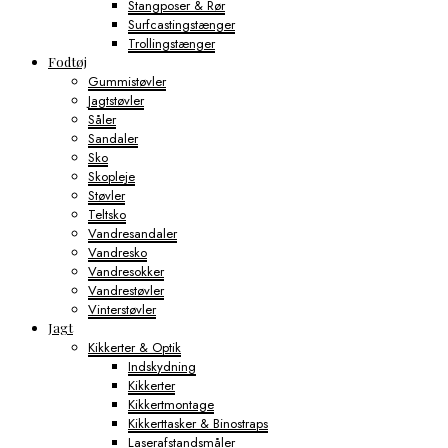
Stangposer & Rør
Surfcastingstænger
Trollingstænger
Fodtøj
Gummistøvler
Jagtstøvler
Såler
Sandaler
Sko
Skopleje
Støvler
Teltsko
Vandresandaler
Vandresko
Vandresokker
Vandrestøvler
Vinterstøvler
Jagt
Kikkerter & Optik
Indskydning
Kikkerter
Kikkertmontage
Kikkerttasker & Binostraps
Laserafstandsmåler