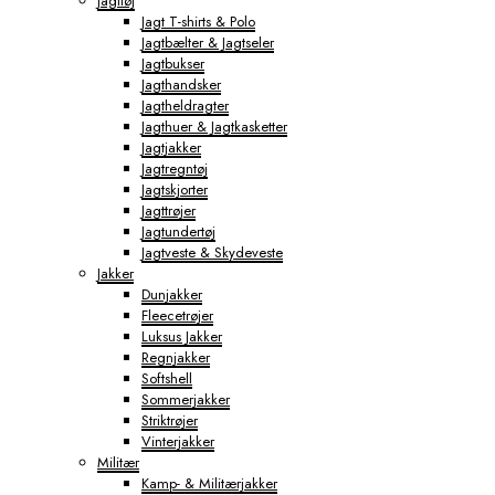
Jagttøj
Jagt T-shirts & Polo
Jagtbælter & Jagtseler
Jagtbukser
Jagthandsker
Jagtheldragter
Jagthuer & Jagtkasketter
Jagtjakker
Jagtregntøj
Jagtskjorter
Jagttrøjer
Jagtundertøj
Jagtveste & Skydeveste
Jakker
Dunjakker
Fleecetrøjer
Luksus Jakker
Regnjakker
Softshell
Sommerjakker
Striktrøjer
Vinterjakker
Militær
Kamp- & Militærjakker