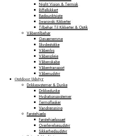
Night Vision & Termisk
Riffelkikkert
Rødpunktsigte
Swarovski Kikkerter
Tilbehør Til Kikkerter & Optik
Våbentilbehør
Geværremme
Skydestokke
Våbenlys
Våbenpleje
Våbenskabe
Våbentransport
Våbenudstyr
Outdoor Udstyr
Drikkesystemer & Dunke
Drikkedunke
Hydrationssystemer
Termoflasker
Vandrensning
Førstehjælp
Førstehjælpssæt
Overlevelsesudstyr
Sikkerhedsudstyr