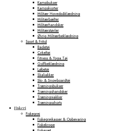
Kampbukser
Kampskjorter
Militær Hovedpåklædning
Militærbælter
Militærhandsker
Militærstøvler
Øvrig Militærbeklædning
Sport & Fritid
Badetøj
Cykeltøj
Fitness & Yoga Tøj
Golfbeklædning
Løbetøj
Skaljakker
Ski- & Snowboardtøj
Træningsbukser
Træningshandsker
Træningsjakker
Træningsshorts
Fiskeri
Fiskegrej
Fiskegrejkasser & Opbevaring
Fiskekroge
Fiskesæt