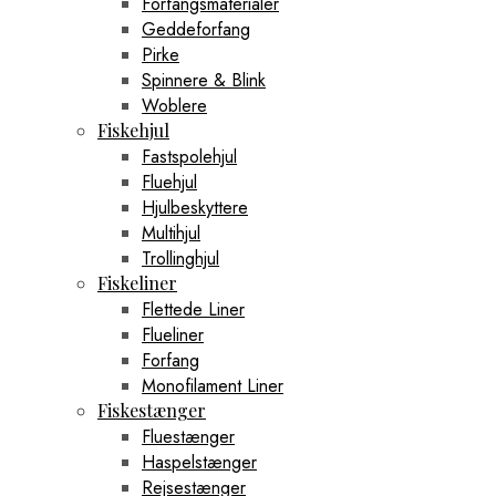
Forfangsmaterialer
Geddeforfang
Pirke
Spinnere & Blink
Woblere
Fiskehjul
Fastspolehjul
Fluehjul
Hjulbeskyttere
Multihjul
Trollinghjul
Fiskeliner
Flettede Liner
Flueliner
Forfang
Monofilament Liner
Fiskestænger
Fluestænger
Haspelstænger
Rejsestænger