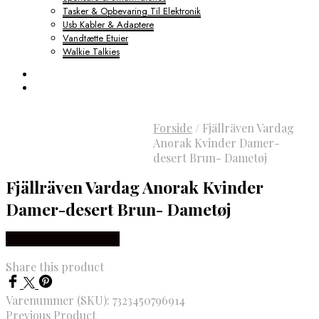
Tasker & Opbevaring Til Elektronik
Usb Kabler & Adaptere
Vandtætte Etuier
Walkie Talkies
Forside
/
Fjällräven Vardag
Anorak Kvinder Damer-
desert Brun- Dametøj
Fjällräven Vardag Anorak Kvinder
Damer-desert Brun- Dametøj
Købes hos Outdoornu
Share this product
Varenummer (SKU):
7323450796914
Previous Product