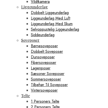
Vildtkamera
Liggeunderlag
Dobbelt Liggeunderlag
Liggeunderlag Med Luft
Liggeunderlag Med Skum
Selvoppustelig Liggeunderlag
Siddeunderlag
Soveposer
Børnesoveposer
Dobbelt Soveposer
Dunsoveposer
Fibersoveposer
Lagenposer
Sæsoner Soveposer
Sommersoveposer
Tilbehør Til Soveposer
Vintersoveposer
Telte
1 Personers Telte
2 Personers Telte