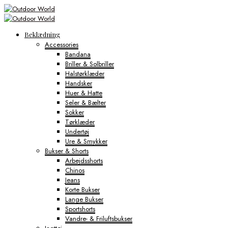
Beklædning
Accessories
Bandana
Briller & Solbriller
Halstørklæder
Handsker
Huer & Hatte
Seler & Bælter
Sokker
Tørklæder
Undertøj
Ure & Smykker
Bukser & Shorts
Arbejdsshorts
Chinos
Jeans
Korte Bukser
Lange Bukser
Sportshorts
Vandre- & Friluftsbukser