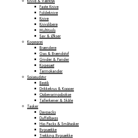
Knive & Værktøj
Faste Knive
Foldeknive
Knive
Knivslibere
Multitools
Sav & Økser
Kogegrej
Brændere
Gas & Brændstof
Gryder & Pander
Kogesæt
Termokander
Spiseudstyr
Bestik
Drikkekrus & Kopper
Opbevaringsbokse
Tallerkener & Skåle
Tasker
Daypacks
Duffelbags
Hip Packs & Småtasker
Rygsække
Trekking Rygsække