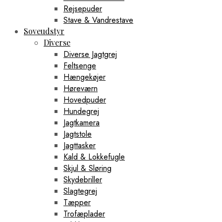
Rejsepuder
Stave & Vandrestave
Soveudstyr
Diverse
Diverse Jagtgrej
Feltsenge
Hængekøjer
Høreværn
Hovedpuder
Hundegrej
Jagtkamera
Jagtstole
Jagttasker
Kald & Lokkefugle
Skjul & Sløring
Skydebriller
Slagtegrej
Tæpper
Trofæplader