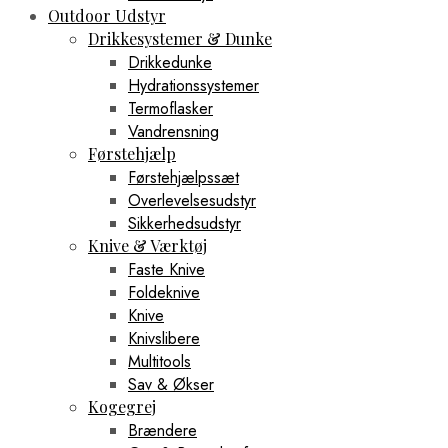
Outdoor Udstyr
Drikkesystemer & Dunke
Drikkedunke
Hydrationssystemer
Termoflasker
Vandrensning
Førstehjælp
Førstehjælpssæt
Overlevelsesudstyr
Sikkerhedsudstyr
Knive & Værktøj
Faste Knive
Foldeknive
Knive
Knivslibere
Multitools
Sav & Økser
Kogegrej
Brændere