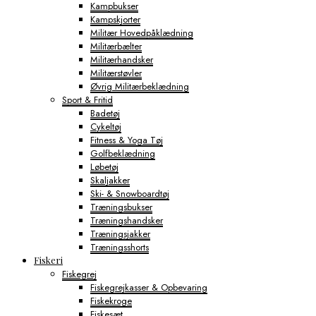
Kampbukser
Kampskjorter
Militær Hovedpåklædning
Militærbælter
Militærhandsker
Militærstøvler
Øvrig Militærbeklædning
Sport & Fritid
Badetøj
Cykeltøj
Fitness & Yoga Tøj
Golfbeklædning
Løbetøj
Skaljakker
Ski- & Snowboardtøj
Træningsbukser
Træningshandsker
Træningsjakker
Træningsshorts
Fiskeri
Fiskegrej
Fiskegrejkasser & Opbevaring
Fiskekroge
Fiskesæt