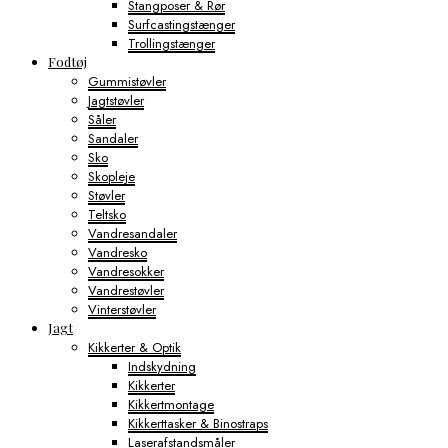
Stangposer & Rør
Surfcastingstænger
Trollingstænger
Fodtøj
Gummistøvler
Jagtstøvler
Såler
Sandaler
Sko
Skopleje
Støvler
Teltsko
Vandresandaler
Vandresko
Vandresokker
Vandrestøvler
Vinterstøvler
Jagt
Kikkerter & Optik
Indskydning
Kikkerter
Kikkertmontage
Kikkerttasker & Binostraps
Laserafstandsmåler