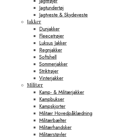
Jagttrøjer
Jagtundertøj
Jagtveste & Skydeveste
Jakker
Dunjakker
Fleecetrøjer
Luksus Jakker
Regnjakker
Softshell
Sommerjakker
Striktrøjer
Vinterjakker
Militær
Kamp- & Militærjakker
Kampbukser
Kampskjorter
Militær Hovedpåklædning
Militærbælter
Militærhandsker
Militærstøvler