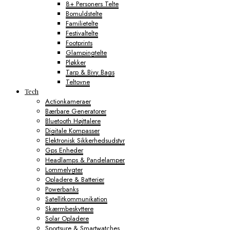
8+ Personers Telte
Bomuldstelte
Familietelte
Festivaltelte
Footprints
Glampingtelte
Pløkker
Tarp & Bivy Bags
Teltovne
Tech
Actionkameraer
Bærbare Generatorer
Bluetooth Højttalere
Digitale Kompasser
Elektronisk Sikkerhedsudstyr
Gps Enheder
Headlamps & Pandelamper
Lommelygter
Opladere & Batterier
Powerbanks
Satellitkommunikation
Skærmbeskyttere
Solar Opladere
Sportsure & Smartwatches