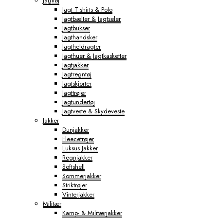
Jagttøj
Jagt T-shirts & Polo
Jagtbælter & Jagtseler
Jagtbukser
Jagthandsker
Jagtheldragter
Jagthuer & Jagtkasketter
Jagtjakker
Jagtregntøj
Jagtskjorter
Jagttrøjer
Jagtundertøj
Jagtveste & Skydeveste
Jakker
Dunjakker
Fleecetrøjer
Luksus Jakker
Regnjakker
Softshell
Sommerjakker
Striktrøjer
Vinterjakker
Militær
Kamp- & Militærjakker