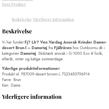
Next Product
Beskrivelse
Yderligere information
Beskrivelse
Vi har fundet
Fj? Llr? Ven Vardag Anorak Kvinder Damer-
desert Brun-l – Dametøj
fra
Fjällräven
hos Outdoornu.dk i
kategorien
Dametøj
. Slidstærk anorak i G-1000 Eco til forår,
efterår, vinter og kølige sommerdage.
Yderlige produktinformationer:
Produkt id: F87009-desert brown-L 7323450796914
Farve: Brun
Køn: Dame
Yderligere information