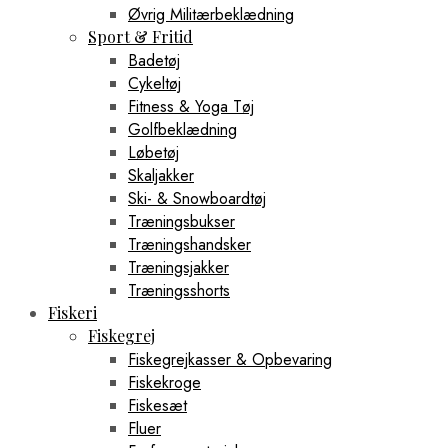
Øvrig Militærbeklædning
Sport & Fritid
Badetøj
Cykeltøj
Fitness & Yoga Tøj
Golfbeklædning
Løbetøj
Skaljakker
Ski- & Snowboardtøj
Træningsbukser
Træningshandsker
Træningsjakker
Træningsshorts
Fiskeri
Fiskegrej
Fiskegrejkasser & Opbevaring
Fiskekroge
Fiskesæt
Fluer