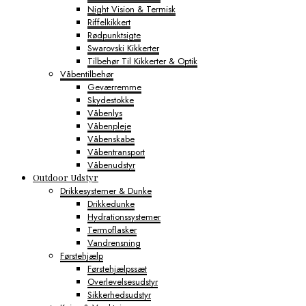
Night Vision & Termisk
Riffelkikkert
Rødpunktsigte
Swarovski Kikkerter
Tilbehør Til Kikkerter & Optik
Våbentilbehør
Geværremme
Skydestokke
Våbenlys
Våbenpleje
Våbenskabe
Våbentransport
Våbenudstyr
Outdoor Udstyr
Drikkesystemer & Dunke
Drikkedunke
Hydrationssystemer
Termoflasker
Vandrensning
Førstehjælp
Førstehjælpssæt
Overlevelsesudstyr
Sikkerhedsudstyr