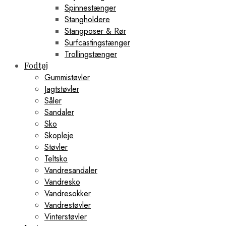
Spinnestænger
Stangholdere
Stangposer & Rør
Surfcastingstænger
Trollingstænger
Fodtøj
Gummistøvler
Jagtstøvler
Såler
Sandaler
Sko
Skopleje
Støvler
Teltsko
Vandresandaler
Vandresko
Vandresokker
Vandrestøvler
Vinterstøvler