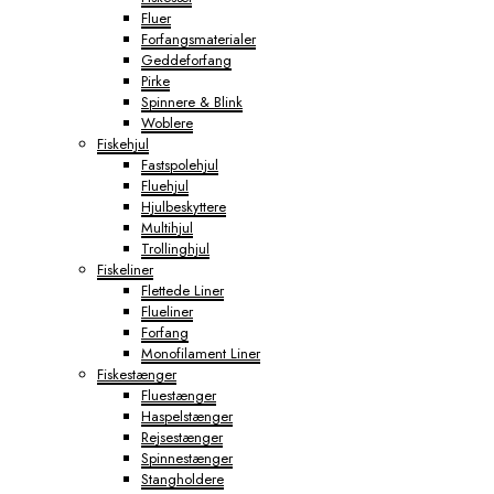
Fluer
Forfangsmaterialer
Geddeforfang
Pirke
Spinnere & Blink
Woblere
Fiskehjul
Fastspolehjul
Fluehjul
Hjulbeskyttere
Multihjul
Trollinghjul
Fiskeliner
Flettede Liner
Flueliner
Forfang
Monofilament Liner
Fiskestænger
Fluestænger
Haspelstænger
Rejsestænger
Spinnestænger
Stangholdere