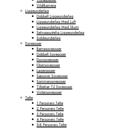
Vildtkamera
Liggeunderlag
Dobbelt Liggeunderlag
Liggeunderlag Med Luft
Liggeunderlag Med Skum
Selvoppustelig Liggeunderlag
Siddeunderlag
Soveposer
Børnesoveposer
Dobbelt Soveposer
Dunsoveposer
Fibersoveposer
Lagenposer
Sæsoner Soveposer
Sommersoveposer
Tilbehør Til Soveposer
Vintersoveposer
Telte
1 Personers Telte
2 Personers Telte
3 Personers Telte
4 Personers Telte
5-8 Personers Telte