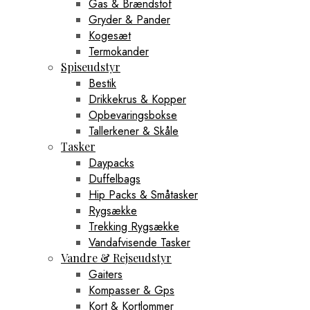
Gas & Brændstof
Gryder & Pander
Kogesæt
Termokander
Spiseudstyr
Bestik
Drikkekrus & Kopper
Opbevaringsbokse
Tallerkener & Skåle
Tasker
Daypacks
Duffelbags
Hip Packs & Småtasker
Rygsække
Trekking Rygsække
Vandafvisende Tasker
Vandre & Rejseudstyr
Gaiters
Kompasser & Gps
Kort & Kortlommer