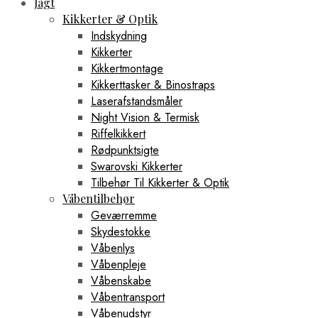
Jagt
Kikkerter & Optik
Indskydning
Kikkerter
Kikkertmontage
Kikkerttasker & Binostraps
Laserafstandsmåler
Night Vision & Termisk
Riffelkikkert
Rødpunktsigte
Swarovski Kikkerter
Tilbehør Til Kikkerter & Optik
Våbentilbehør
Geværremme
Skydestokke
Våbenlys
Våbenpleje
Våbenskabe
Våbentransport
Våbenudstyr