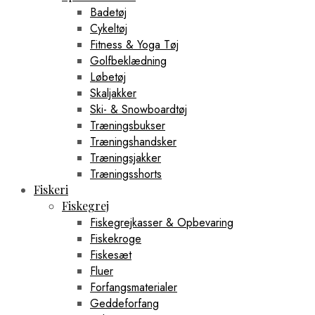
Badetøj
Cykeltøj
Fitness & Yoga Tøj
Golfbeklædning
Løbetøj
Skaljakker
Ski- & Snowboardtøj
Træningsbukser
Træningshandsker
Træningsjakker
Træningsshorts
Fiskeri
Fiskegrej
Fiskegrejkasser & Opbevaring
Fiskekroge
Fiskesæt
Fluer
Forfangsmaterialer
Geddeforfang