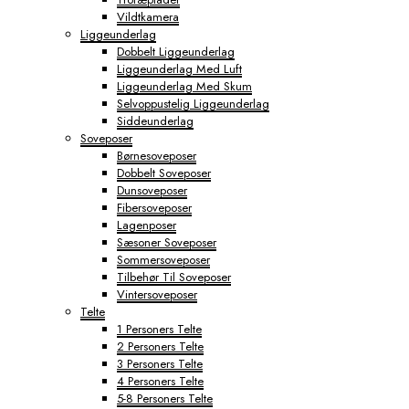
Vildtkamera
Liggeunderlag
Dobbelt Liggeunderlag
Liggeunderlag Med Luft
Liggeunderlag Med Skum
Selvoppustelig Liggeunderlag
Siddeunderlag
Soveposer
Børnesoveposer
Dobbelt Soveposer
Dunsoveposer
Fibersoveposer
Lagenposer
Sæsoner Soveposer
Sommersoveposer
Tilbehør Til Soveposer
Vintersoveposer
Telte
1 Personers Telte
2 Personers Telte
3 Personers Telte
4 Personers Telte
5-8 Personers Telte