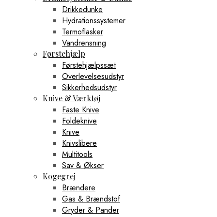
Drikkedunke
Hydrationssystemer
Termoflasker
Vandrensning
Førstehjælp
Førstehjælpssæt
Overlevelsesudstyr
Sikkerhedsudstyr
Knive & Værktøj
Faste Knive
Foldeknive
Knive
Knivslibere
Multitools
Sav & Økser
Kogegrej
Brændere
Gas & Brændstof
Gryder & Pander