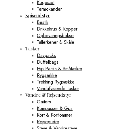
Kogesæt
Termokander
Spiseudstyr
Bestik
Drikkekrus & Kopper
Opbevaringsbokse
Tallerkener & Skåle
Tasker
Daypacks
Duffelbags
Hip Packs & Småtasker
Rygsække
Trekking Rygsække
Vandafvisende Tasker
Vandre & Rejseudstyr
Gaiters
Kompasser & Gps
Kort & Kortlommer
Rejsepuder
Stave & Vandrestave