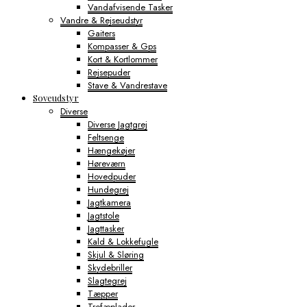
Vandafvisende Tasker
Vandre & Rejseudstyr
Gaiters
Kompasser & Gps
Kort & Kortlommer
Rejsepuder
Stave & Vandrestave
Soveudstyr
Diverse
Diverse Jagtgrej
Feltsenge
Hængekøjer
Høreværn
Hovedpuder
Hundegrej
Jagtkamera
Jagtstole
Jagttasker
Kald & Lokkefugle
Skjul & Sløring
Skydebriller
Slagtegrej
Tæpper
Trofæplader