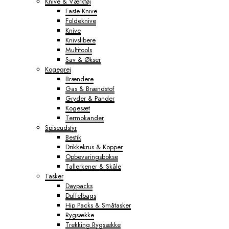
Knive & Værktøj
Faste Knive
Foldeknive
Knive
Knivslibere
Multitools
Sav & Økser
Kogegrej
Brændere
Gas & Brændstof
Gryder & Pander
Kogesæt
Termokander
Spiseudstyr
Bestik
Drikkekrus & Kopper
Opbevaringsbokse
Tallerkener & Skåle
Tasker
Daypacks
Duffelbags
Hip Packs & Småtasker
Rygsække
Trekking Rygsække