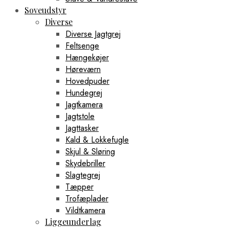
Soveudstyr
Diverse
Diverse Jagtgrej
Feltsenge
Hængekøjer
Høreværn
Hovedpuder
Hundegrej
Jagtkamera
Jagtstole
Jagttasker
Kald & Lokkefugle
Skjul & Sløring
Skydebriller
Slagtegrej
Tæpper
Trofæplader
Vildtkamera
Liggeunderlag