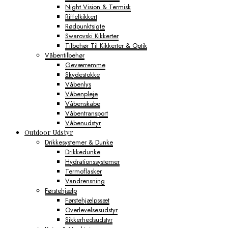
Night Vision & Termisk
Riffelkikkert
Rødpunktsigte
Swarovski Kikkerter
Tilbehør Til Kikkerter & Optik
Våbentilbehør
Geværremme
Skydestokke
Våbenlys
Våbenpleje
Våbenskabe
Våbentransport
Våbenudstyr
Outdoor Udstyr
Drikkesystemer & Dunke
Drikkedunke
Hydrationssystemer
Termoflasker
Vandrensning
Førstehjælp
Førstehjælpssæt
Overlevelsesudstyr
Sikkerhedsudstyr