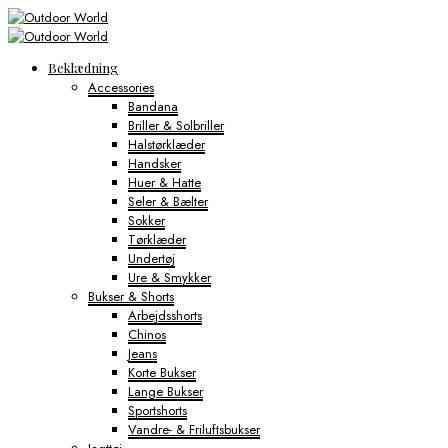
Beklædning
Accessories
Bandana
Briller & Solbriller
Halstørklæder
Handsker
Huer & Hatte
Seler & Bælter
Sokker
Tørklæder
Undertøj
Ure & Smykker
Bukser & Shorts
Arbejdsshorts
Chinos
Jeans
Korte Bukser
Lange Bukser
Sportshorts
Vandre- & Friluftsbukser