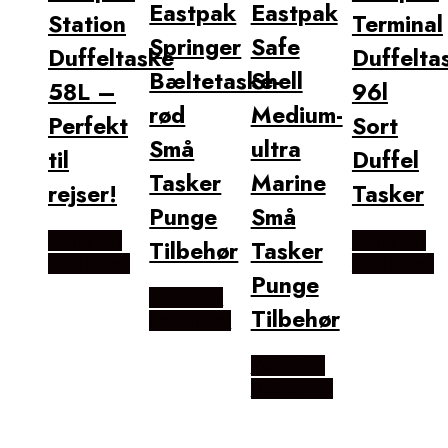
Eastpak
Eastpak
Station
Terminal
Springer
Safe
Duffeltaske
Duffelta
Bæltetaske-
Shell
58L –
96l
rød
Medium-
Perfekt
Sort
Små
ultra
til
Duffel
Tasker
Marine
rejser!
Tasker
Punge
Små
Købes hos
Købes hos
Tilbehør
Tasker
Outdoornu
Outdoornu
Punge
Købes hos
Tilbehør
Outdoornu
Købes hos
Outdoornu