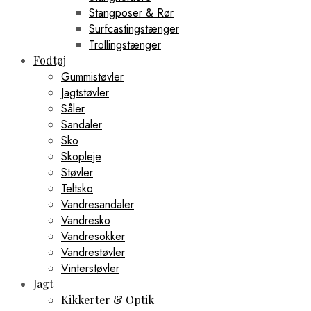
Stangposer & Rør
Surfcastingstænger
Trollingstænger
Fodtøj
Gummistøvler
Jagtstøvler
Såler
Sandaler
Sko
Skopleje
Støvler
Teltsko
Vandresandaler
Vandresko
Vandresokker
Vandrestøvler
Vinterstøvler
Jagt
Kikkerter & Optik