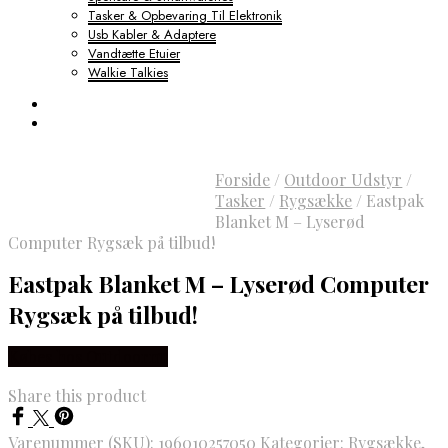
Tasker & Opbevaring Til Elektronik
Usb Kabler & Adaptere
Vandtætte Etuier
Walkie Talkies
Forside
/
Outdoor Udstyr
/
Tasker
/
Rygsække
/
Eastpak
Blanket M – Lyserød
Computer Rygsæk på tilbud!
Eastpak Blanket M – Lyserød Computer
Rygsæk på tilbud!
Købes hos Outdoornu
Share this product
Varenummer (SKU):
196010257050
Kategorier:
Rygsække
,