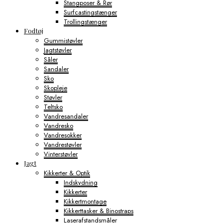
Stangposer & Rør
Surfcastingstænger
Trollingstænger
Fodtøj
Gummistøvler
Jagtstøvler
Såler
Sandaler
Sko
Skopleje
Støvler
Teltsko
Vandresandaler
Vandresko
Vandresokker
Vandrestøvler
Vinterstøvler
Jagt
Kikkerter & Optik
Indskydning
Kikkerter
Kikkertmontage
Kikkerttasker & Binostraps
Laserafstandsmåler