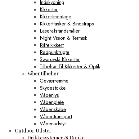
Indskydning
Kikkerter
Kikkertmontage
Kikkerttasker & Binostraps
Laserafstandsmåler
Night Vision & Termisk
Riffelkikkert
Rødpunktsigte
Swarovski Kikkerter
Tilbehør Til Kikkerter & Optik
Våbentilbehør
Geværremme
Skydestokke
Våbenlys
Våbenpleje
Våbenskabe
Våbentransport
Våbenudstyr
Outdoor Udstyr
Drikkesystemer & Dunke