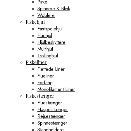
Pirke
Spinnere & Blink
Woblere
Fiskehjul
Fastspolehjul
Fluehjul
Hjulbeskyttere
Multihjul
Trollinghjul
Fiskeliner
Flettede Liner
Flueliner
Forfang
Monofilament Liner
Fiskestænger
Fluestænger
Haspelstænger
Rejsestænger
Spinnestænger
Stangholdere