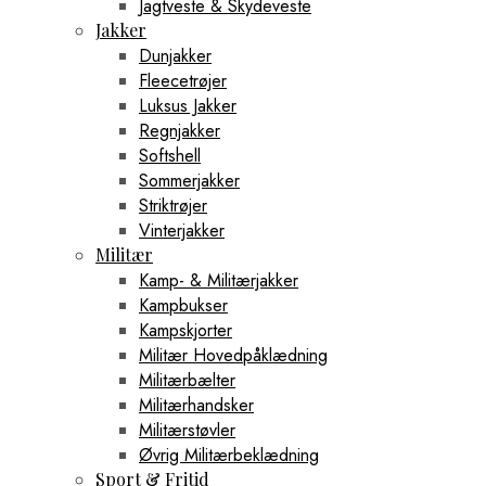
Jagtveste & Skydeveste
Jakker
Dunjakker
Fleecetrøjer
Luksus Jakker
Regnjakker
Softshell
Sommerjakker
Striktrøjer
Vinterjakker
Militær
Kamp- & Militærjakker
Kampbukser
Kampskjorter
Militær Hovedpåklædning
Militærbælter
Militærhandsker
Militærstøvler
Øvrig Militærbeklædning
Sport & Fritid