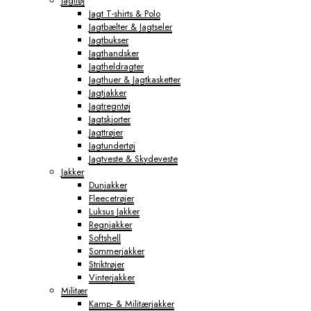
Jagttøj
Jagt T-shirts & Polo
Jagtbælter & Jagtseler
Jagtbukser
Jagthandsker
Jagtheldragter
Jagthuer & Jagtkasketter
Jagtjakker
Jagtregntøj
Jagtskjorter
Jagttrøjer
Jagtundertøj
Jagtveste & Skydeveste
Jakker
Dunjakker
Fleecetrøjer
Luksus Jakker
Regnjakker
Softshell
Sommerjakker
Striktrøjer
Vinterjakker
Militær
Kamp- & Militærjakker