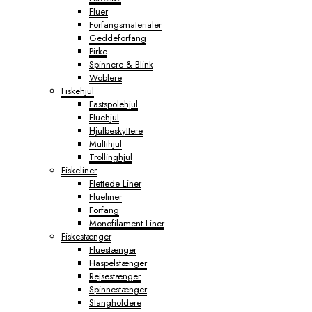
Fluer
Forfangsmaterialer
Geddeforfang
Pirke
Spinnere & Blink
Woblere
Fiskehjul
Fastspolehjul
Fluehjul
Hjulbeskyttere
Multihjul
Trollinghjul
Fiskeliner
Flettede Liner
Flueliner
Forfang
Monofilament Liner
Fiskestænger
Fluestænger
Haspelstænger
Rejsestænger
Spinnestænger
Stangholdere