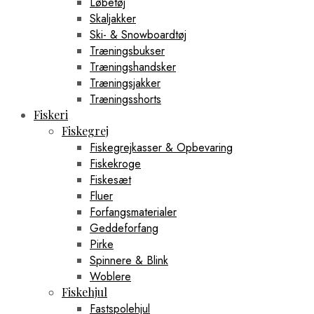
Løbetøj
Skaljakker
Ski- & Snowboardtøj
Træningsbukser
Træningshandsker
Træningsjakker
Træningsshorts
Fiskeri
Fiskegrej
Fiskegrejkasser & Opbevaring
Fiskekroge
Fiskesæt
Fluer
Forfangsmaterialer
Geddeforfang
Pirke
Spinnere & Blink
Woblere
Fiskehjul
Fastspolehjul