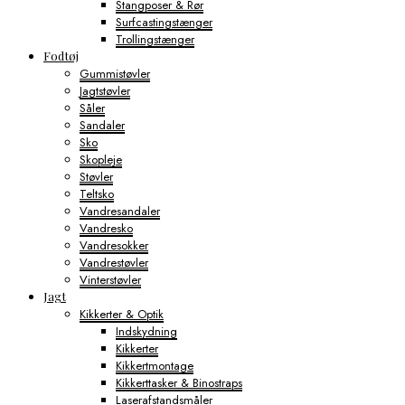
Stangposer & Rør
Surfcastingstænger
Trollingstænger
Fodtøj
Gummistøvler
Jagtstøvler
Såler
Sandaler
Sko
Skopleje
Støvler
Teltsko
Vandresandaler
Vandresko
Vandresokker
Vandrestøvler
Vinterstøvler
Jagt
Kikkerter & Optik
Indskydning
Kikkerter
Kikkertmontage
Kikkerttasker & Binostraps
Laserafstandsmåler