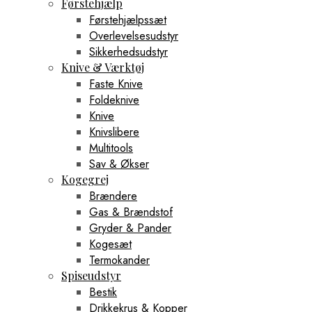
Førstehjælp
Førstehjælpssæt
Overlevelsesudstyr
Sikkerhedsudstyr
Knive & Værktøj
Faste Knive
Foldeknive
Knive
Knivslibere
Multitools
Sav & Økser
Kogegrej
Brændere
Gas & Brændstof
Gryder & Pander
Kogesæt
Termokander
Spiseudstyr
Bestik
Drikkekrus & Kopper