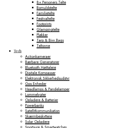
8+ Personers Telte
Bomuldstelte
Familietelte
Festivaltelte
Footprints
Glampingtelte
Pløkker
Tarp & Bivy Bags
Teltovne
Tech
Actionkameraer
Bærbare Generatorer
Bluetooth Højttalere
Digitale Kompasser
Elektronisk Sikkerhedsudstyr
Gps Enheder
Headlamps & Pandelamper
Lommelygter
Opladere & Batterier
Powerbanks
Satellitkommunikation
Skærmbeskyttere
Solar Opladere
Sportsure & Smartwatches