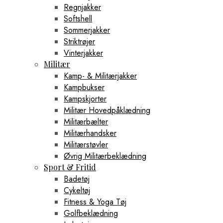
Regnjakker
Softshell
Sommerjakker
Striktrøjer
Vinterjakker
Militær
Kamp- & Militærjakker
Kampbukser
Kampskjorter
Militær Hovedpåklædning
Militærbælter
Militærhandsker
Militærstøvler
Øvrig Militærbeklædning
Sport & Fritid
Badetøj
Cykeltøj
Fitness & Yoga Tøj
Golfbeklædning