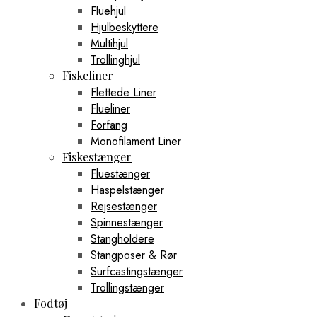
Fluehjul
Hjulbeskyttere
Multihjul
Trollinghjul
Fiskeliner
Flettede Liner
Flueliner
Forfang
Monofilament Liner
Fiskestænger
Fluestænger
Haspelstænger
Rejsestænger
Spinnestænger
Stangholdere
Stangposer & Rør
Surfcastingstænger
Trollingstænger
Fodtøj