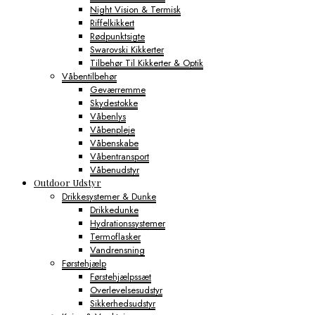
Night Vision & Termisk
Riffelkikkert
Rødpunktsigte
Swarovski Kikkerter
Tilbehør Til Kikkerter & Optik
Våbentilbehør
Geværremme
Skydestokke
Våbenlys
Våbenpleje
Våbenskabe
Våbentransport
Våbenudstyr
Outdoor Udstyr
Drikkesystemer & Dunke
Drikkedunke
Hydrationssystemer
Termoflasker
Vandrensning
Førstehjælp
Førstehjælpssæt
Overlevelsesudstyr
Sikkerhedsudstyr