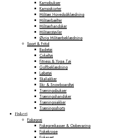
Kampbukser
Kampskjorter
Militær Hovedpåklædning
Militærbælter
Militærhandsker
Militærstøvler
Øvrig Militærbeklædning
Sport & Fritid
Badetøj
Cykeltøj
Fitness & Yoga Tøj
Golfbeklædning
Løbetøj
Skaljakker
Ski- & Snowboardtøj
Træningsbukser
Træningshandsker
Træningsjakker
Træningsshorts
Fiskeri
Fiskegrej
Fiskegrejkasser & Opbevaring
Fiskekroge
Fiskesæt