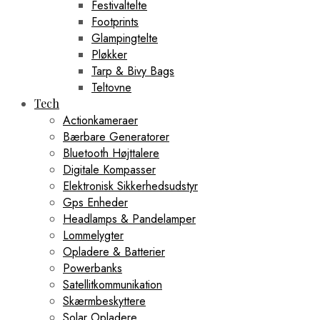
Festivaltelte
Footprints
Glampingtelte
Pløkker
Tarp & Bivy Bags
Teltovne
Tech
Actionkameraer
Bærbare Generatorer
Bluetooth Højttalere
Digitale Kompasser
Elektronisk Sikkerhedsudstyr
Gps Enheder
Headlamps & Pandelamper
Lommelygter
Opladere & Batterier
Powerbanks
Satellitkommunikation
Skærmbeskyttere
Solar Opladere