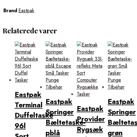
Brand
Eastpak
Relaterede varer
Eastpak
Eastpak
Eastpak
Terminal
Eastpak
Springer
Springer
Duffeltaske
Provider
Bæltetaske-
Bæltetas
96l
Rygsæk
pblå
grøn
Sort