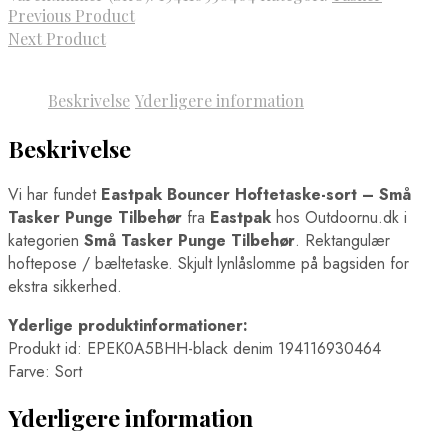
Previous Product
Next Product
Beskrivelse
Yderligere information
Beskrivelse
Vi har fundet
Eastpak Bouncer Hoftetaske-sort – Små
Tasker Punge Tilbehør
fra
Eastpak
hos Outdoornu.dk i
kategorien
Små Tasker Punge Tilbehør
. Rektangulær
hoftepose / bæltetaske. Skjult lynlåslomme på bagsiden for
ekstra sikkerhed.
Yderlige produktinformationer:
Produkt id: EPEK0A5BHH-black denim 194116930464
Farve: Sort
Yderligere information