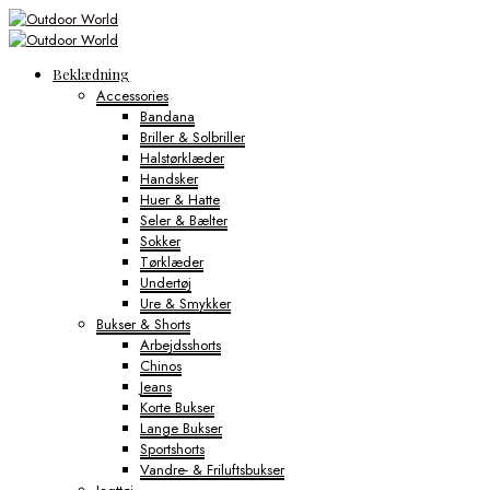
Beklædning
Accessories
Bandana
Briller & Solbriller
Halstørklæder
Handsker
Huer & Hatte
Seler & Bælter
Sokker
Tørklæder
Undertøj
Ure & Smykker
Bukser & Shorts
Arbejdsshorts
Chinos
Jeans
Korte Bukser
Lange Bukser
Sportshorts
Vandre- & Friluftsbukser