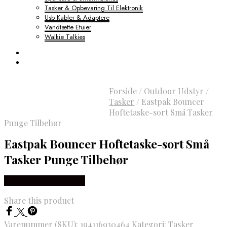
Tasker & Opbevaring Til Elektronik
Usb Kabler & Adaptere
Vandtætte Etuier
Walkie Talkies
Forside
/
Outdoor Udstyr
/
Tasker
/
Eastpak Bouncer
Hoftetaske-sort Små Tasker
Punge Tilbehør
Eastpak Bouncer Hoftetaske-sort Små
Tasker Punge Tilbehør
Købes hos Outdoornu
Share this product
Varenummer (SKU):
194116930464
Kategori:
Tasker