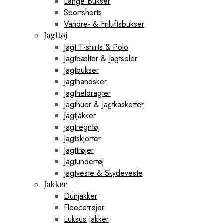
Lange Bukser
Sportshorts
Vandre- & Friluftsbukser
Jagttøj
Jagt T-shirts & Polo
Jagtbælter & Jagtseler
Jagtbukser
Jagthandsker
Jagtheldragter
Jagthuer & Jagtkasketter
Jagtjakker
Jagtregntøj
Jagtskjorter
Jagttrøjer
Jagtundertøj
Jagtveste & Skydeveste
Jakker
Dunjakker
Fleecetrøjer
Luksus Jakker