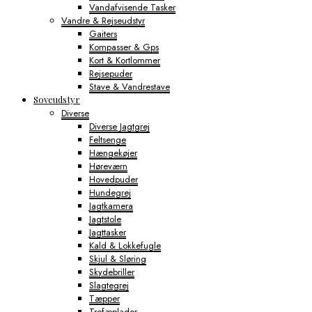
Vandafvisende Tasker
Vandre & Rejseudstyr
Gaiters
Kompasser & Gps
Kort & Kortlommer
Rejsepuder
Stave & Vandrestave
Soveudstyr
Diverse
Diverse Jagtgrej
Feltsenge
Hængekøjer
Høreværn
Hovedpuder
Hundegrej
Jagtkamera
Jagtstole
Jagttasker
Kald & Lokkefugle
Skjul & Sløring
Skydebriller
Slagtegrej
Tæpper
Trofæplader