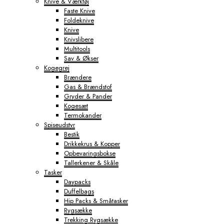
Knive & Værktøj
Faste Knive
Foldeknive
Knive
Knivslibere
Multitools
Sav & Økser
Kogegrej
Brændere
Gas & Brændstof
Gryder & Pander
Kogesæt
Termokander
Spiseudstyr
Bestik
Drikkekrus & Kopper
Opbevaringsbokse
Tallerkener & Skåle
Tasker
Daypacks
Duffelbags
Hip Packs & Småtasker
Rygsække
Trekking Rygsække