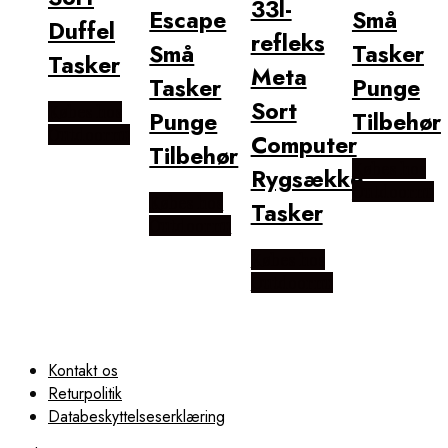
33l-
Escape
Små
Duffel
refleks
Små
Tasker
Tasker
Meta
Tasker
Punge
Sort
Købes hos
Punge
Tilbehør
Outdoornu
Computer
Tilbehør
Købes hos
Rygsække
Outdoornu
Købes hos
Tasker
Outdoornu
Købes hos
Outdoornu
Kontakt os
Returpolitik
Databeskyttelseserklæring