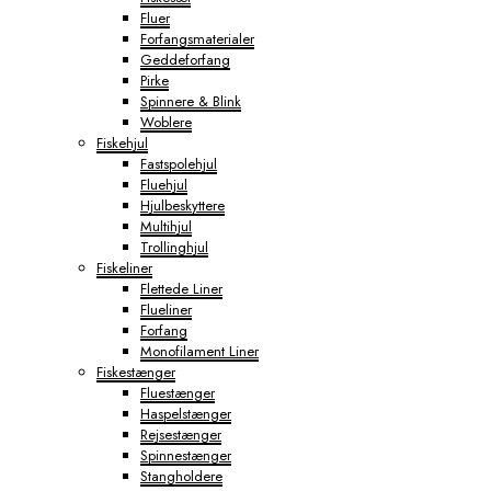
Fluer
Forfangsmaterialer
Geddeforfang
Pirke
Spinnere & Blink
Woblere
Fiskehjul
Fastspolehjul
Fluehjul
Hjulbeskyttere
Multihjul
Trollinghjul
Fiskeliner
Flettede Liner
Flueliner
Forfang
Monofilament Liner
Fiskestænger
Fluestænger
Haspelstænger
Rejsestænger
Spinnestænger
Stangholdere