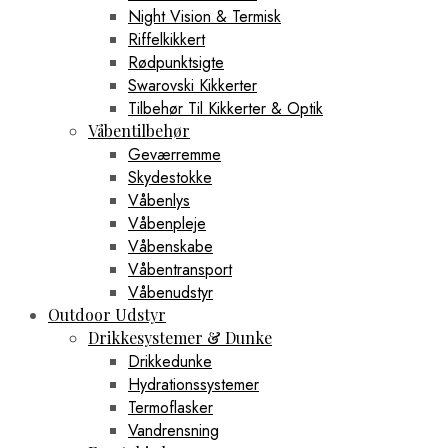
Night Vision & Termisk
Riffelkikkert
Rødpunktsigte
Swarovski Kikkerter
Tilbehør Til Kikkerter & Optik
Våbentilbehør
Geværremme
Skydestokke
Våbenlys
Våbenpleje
Våbenskabe
Våbentransport
Våbenudstyr
Outdoor Udstyr
Drikkesystemer & Dunke
Drikkedunke
Hydrationssystemer
Termoflasker
Vandrensning