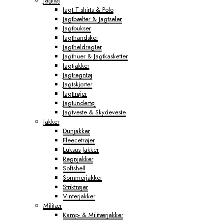
Jagttøj
Jagt T-shirts & Polo
Jagtbælter & Jagtseler
Jagtbukser
Jagthandsker
Jagtheldragter
Jagthuer & Jagtkasketter
Jagtjakker
Jagtregntøj
Jagtskjorter
Jagttrøjer
Jagtundertøj
Jagtveste & Skydeveste
Jakker
Dunjakker
Fleecetrøjer
Luksus Jakker
Regnjakker
Softshell
Sommerjakker
Striktrøjer
Vinterjakker
Militær
Kamp- & Militærjakker