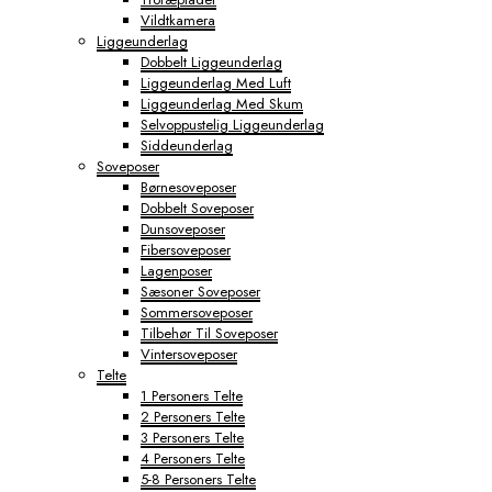
Vildtkamera
Liggeunderlag
Dobbelt Liggeunderlag
Liggeunderlag Med Luft
Liggeunderlag Med Skum
Selvoppustelig Liggeunderlag
Siddeunderlag
Soveposer
Børnesoveposer
Dobbelt Soveposer
Dunsoveposer
Fibersoveposer
Lagenposer
Sæsoner Soveposer
Sommersoveposer
Tilbehør Til Soveposer
Vintersoveposer
Telte
1 Personers Telte
2 Personers Telte
3 Personers Telte
4 Personers Telte
5-8 Personers Telte