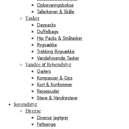
Opbevaringsbokse
Tallerkener & Skåle
Tasker
Daypacks
Duffelbags
Hip Packs & Småtasker
Rygsække
Trekking Rygsække
Vandafvisende Tasker
Vandre & Rejseudstyr
Gaiters
Kompasser & Gps
Kort & Kortlommer
Rejsepuder
Stave & Vandrestave
Soveudstyr
Diverse
Diverse Jagtgrej
Feltsenge