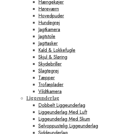
Hængekøjer
Høreværn
Hovedpuder
Hundegrej
Jagtkamera
Jagtstole
Jagttasker
Kald & Lokkefugle
Skjul & Sløring
Skydebriller
Slagtegrej
Tæpper
Trofæplader
Vildtkamera
Liggeunderlag
Dobbelt Liggeunderlag
Liggeunderlag Med Luft
Liggeunderlag Med Skum
Selvoppustelig Liggeunderlag
Siddeunderlag