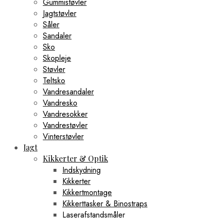
Gummistøvler
Jagtstøvler
Såler
Sandaler
Sko
Skopleje
Støvler
Teltsko
Vandresandaler
Vandresko
Vandresokker
Vandrestøvler
Vinterstøvler
Jagt
Kikkerter & Optik
Indskydning
Kikkerter
Kikkertmontage
Kikkerttasker & Binostraps
Laserafstandsmåler