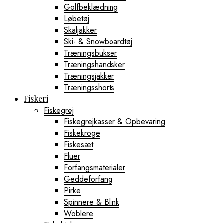
Golfbeklædning
Løbetøj
Skaljakker
Ski- & Snowboardtøj
Træningsbukser
Træningshandsker
Træningsjakker
Træningsshorts
Fiskeri
Fiskegrej
Fiskegrejkasser & Opbevaring
Fiskekroge
Fiskesæt
Fluer
Forfangsmaterialer
Geddeforfang
Pirke
Spinnere & Blink
Woblere