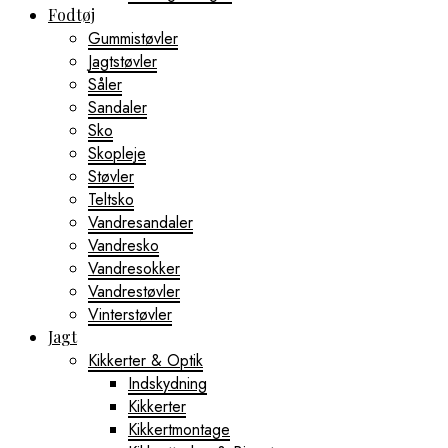
Fodtøj
Gummistøvler
Jagtstøvler
Såler
Sandaler
Sko
Skopleje
Støvler
Teltsko
Vandresandaler
Vandresko
Vandresokker
Vandrestøvler
Vinterstøvler
Jagt
Kikkerter & Optik
Indskydning
Kikkerter
Kikkertmontage