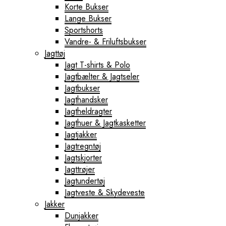
Korte Bukser
Lange Bukser
Sportshorts
Vandre- & Friluftsbukser
Jagttøj
Jagt T-shirts & Polo
Jagtbælter & Jagtseler
Jagtbukser
Jagthandsker
Jagtheldragter
Jagthuer & Jagtkasketter
Jagtjakker
Jagtregntøj
Jagtskjorter
Jagttrøjer
Jagtundertøj
Jagtveste & Skydeveste
Jakker
Dunjakker