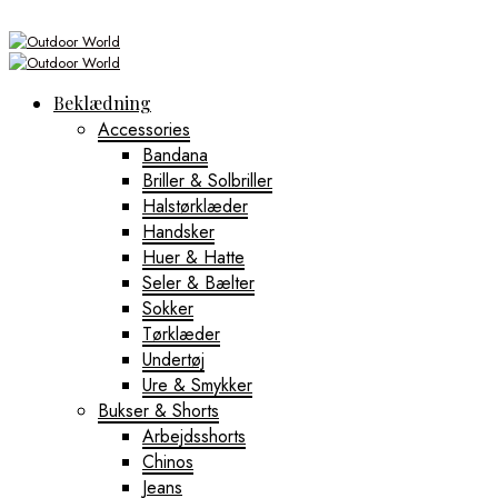
Beklædning
Accessories
Bandana
Briller & Solbriller
Halstørklæder
Handsker
Huer & Hatte
Seler & Bælter
Sokker
Tørklæder
Undertøj
Ure & Smykker
Bukser & Shorts
Arbejdsshorts
Chinos
Jeans