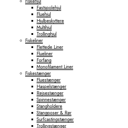
Fiskehjul
Fastspolehjul
Fluehjul
Hjulbeskyttere
Multihjul
Trollinghjul
Fiskeliner
Flettede Liner
Flueliner
Forfang
Monofilament Liner
Fiskestænger
Fluestænger
Haspelstænger
Rejsestænger
Spinnestænger
Stangholdere
Stangposer & Rør
Surfcastingstænger
Trollingstænger