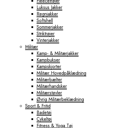
Fleecetrøjer
Luksus Jakker
Regnjakker
Softshell
Sommerjakker
Striktrøjer
Vinterjakker
Militær
Kamp- & Militærjakker
Kampbukser
Kampskjorter
Militær Hovedpåklædning
Militærbælter
Militærhandsker
Militærstøvler
Øvrig Militærbeklædning
Sport & Fritid
Badetøj
Cykeltøj
Fitness & Yoga Tøj