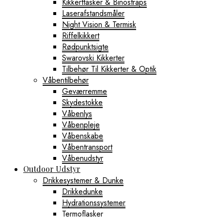
Kikkerttasker & Binostraps
Laserafstandsmåler
Night Vision & Termisk
Riffelkikkert
Rødpunktsigte
Swarovski Kikkerter
Tilbehør Til Kikkerter & Optik
Våbentilbehør
Geværremme
Skydestokke
Våbenlys
Våbenpleje
Våbenskabe
Våbentransport
Våbenudstyr
Outdoor Udstyr
Drikkesystemer & Dunke
Drikkedunke
Hydrationssystemer
Termoflasker