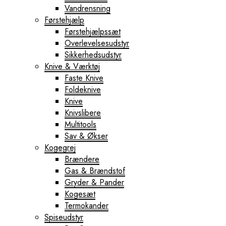
Vandrensning
Førstehjælp
Førstehjælpssæt
Overlevelsesudstyr
Sikkerhedsudstyr
Knive & Værktøj
Faste Knive
Foldeknive
Knive
Knivslibere
Multitools
Sav & Økser
Kogegrej
Brændere
Gas & Brændstof
Gryder & Pander
Kogesæt
Termokander
Spiseudstyr