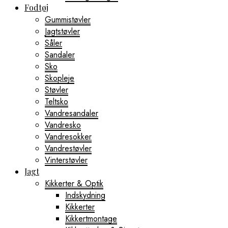
Fodtøj
Gummistøvler
Jagtstøvler
Såler
Sandaler
Sko
Skopleje
Støvler
Teltsko
Vandresandaler
Vandresko
Vandresokker
Vandrestøvler
Vinterstøvler
Jagt
Kikkerter & Optik
Indskydning
Kikkerter
Kikkertmontage