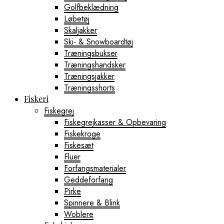
Golfbeklædning
Løbetøj
Skaljakker
Ski- & Snowboardtøj
Træningsbukser
Træningshandsker
Træningsjakker
Træningsshorts
Fiskeri
Fiskegrej
Fiskegrejkasser & Opbevaring
Fiskekroge
Fiskesæt
Fluer
Forfangsmaterialer
Geddeforfang
Pirke
Spinnere & Blink
Woblere