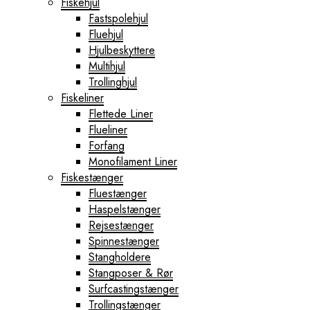
Fiskehjul
Fastspolehjul
Fluehjul
Hjulbeskyttere
Multihjul
Trollinghjul
Fiskeliner
Flettede Liner
Flueliner
Forfang
Monofilament Liner
Fiskestænger
Fluestænger
Haspelstænger
Rejsestænger
Spinnestænger
Stangholdere
Stangposer & Rør
Surfcastingstænger
Trollingstænger