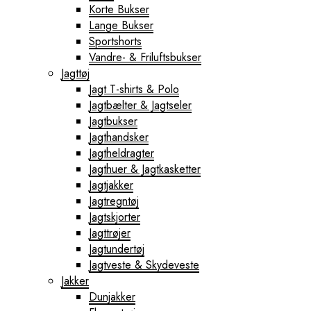
Korte Bukser
Lange Bukser
Sportshorts
Vandre- & Friluftsbukser
Jagttøj
Jagt T-shirts & Polo
Jagtbælter & Jagtseler
Jagtbukser
Jagthandsker
Jagtheldragter
Jagthuer & Jagtkasketter
Jagtjakker
Jagtregntøj
Jagtskjorter
Jagttrøjer
Jagtundertøj
Jagtveste & Skydeveste
Jakker
Dunjakker