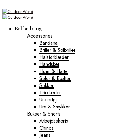
Beklædning
Accessories
Bandana
Briller & Solbriller
Halstørklæder
Handsker
Huer & Hatte
Seler & Bælter
Sokker
Tørklæder
Undertøj
Ure & Smykker
Bukser & Shorts
Arbejdsshorts
Chinos
Jeans