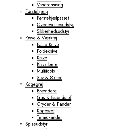
Vandrensning
Førstehjælp
Førstehjælpssæt
Overlevelsesudstyr
Sikkerhedsudstyr
Knive & Værktøj
Faste Knive
Foldeknive
Knive
Knivslibere
Multitools
Sav & Økser
Kogegrej
Brændere
Gas & Brændstof
Gryder & Pander
Kogesæt
Termokander
Spiseudstyr