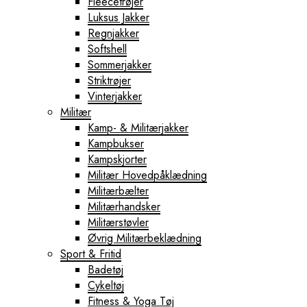
Fleecetrøjer
Luksus Jakker
Regnjakker
Softshell
Sommerjakker
Striktrøjer
Vinterjakker
Militær
Kamp- & Militærjakker
Kampbukser
Kampskjorter
Militær Hovedpåklædning
Militærbælter
Militærhandsker
Militærstøvler
Øvrig Militærbeklædning
Sport & Fritid
Badetøj
Cykeltøj
Fitness & Yoga Tøj