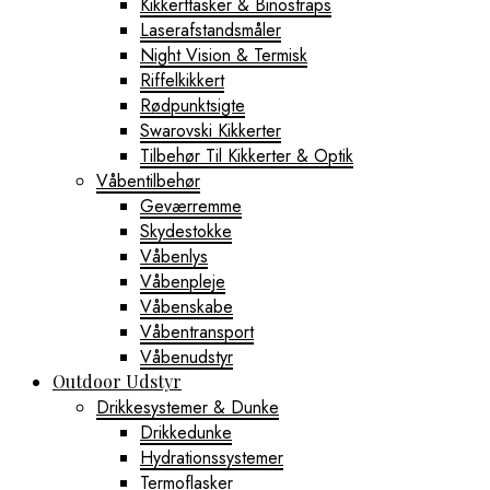
Kikkerttasker & Binostraps
Laserafstandsmåler
Night Vision & Termisk
Riffelkikkert
Rødpunktsigte
Swarovski Kikkerter
Tilbehør Til Kikkerter & Optik
Våbentilbehør
Geværremme
Skydestokke
Våbenlys
Våbenpleje
Våbenskabe
Våbentransport
Våbenudstyr
Outdoor Udstyr
Drikkesystemer & Dunke
Drikkedunke
Hydrationssystemer
Termoflasker