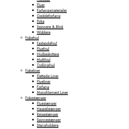
Fluer
Forfangsmaterialer
Geddeforfang
Pirke
Spinnere & Blink
Woblere
Fiskehjul
Fastspolehjul
Fluehjul
Hjulbeskyttere
Multihjul
Trollinghjul
Fiskeliner
Flettede Liner
Flueliner
Forfang
Monofilament Liner
Fiskestænger
Fluestænger
Haspelstænger
Rejsestænger
Spinnestænger
Stangholdere