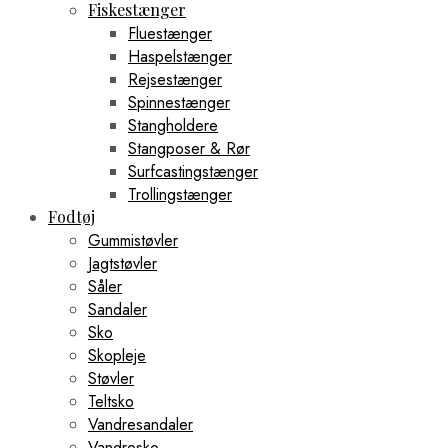
Fiskestænger
Fluestænger
Haspelstænger
Rejsestænger
Spinnestænger
Stangholdere
Stangposer & Rør
Surfcastingstænger
Trollingstænger
Fodtøj
Gummistøvler
Jagtstøvler
Såler
Sandaler
Sko
Skopleje
Støvler
Teltsko
Vandresandaler
Vandresko