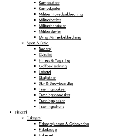
Kampbukser
Kampskjorter
Militær Hovedpåklædning
Militærbælter
Militærhandsker
Militærstøvler
Øvrig Militærbeklædning
Sport & Fritid
Badetøj
Cykeltøj
Fitness & Yoga Tøj
Golfbeklædning
Løbetøj
Skaljakker
Ski- & Snowboardtøj
Træningsbukser
Træningshandsker
Træningsjakker
Træningsshorts
Fiskeri
Fiskegrej
Fiskegrejkasser & Opbevaring
Fiskekroge
Fiskesæt