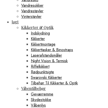
Vandresokker
Vandrestøvler
Vinterstøvler
Jagt
Kikkerter & Optik
Indskydning
Kikkerter
Kikkertmontage
Kikkerttasker & Binostraps
Laserafstandsmåler
Night Vision & Termisk
Riffelkikkert
Rødpunktsigte
Swarovski Kikkerter
Tilbehør Til Kikkerter & Optik
Våbentilbehør
Geværremme
Skydestokke
Våbenlys