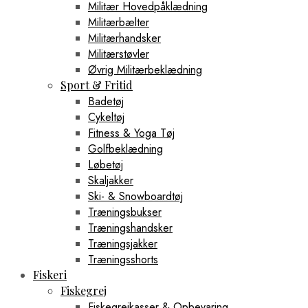
Militær Hovedpåklædning
Militærbælter
Militærhandsker
Militærstøvler
Øvrig Militærbeklædning
Sport & Fritid
Badetøj
Cykeltøj
Fitness & Yoga Tøj
Golfbeklædning
Løbetøj
Skaljakker
Ski- & Snowboardtøj
Træningsbukser
Træningshandsker
Træningsjakker
Træningsshorts
Fiskeri
Fiskegrej
Fiskegrejkasser & Opbevaring