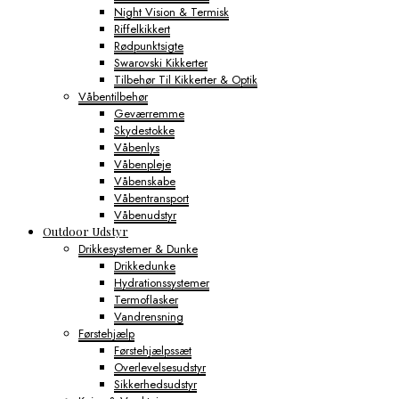
Night Vision & Termisk
Riffelkikkert
Rødpunktsigte
Swarovski Kikkerter
Tilbehør Til Kikkerter & Optik
Våbentilbehør
Geværremme
Skydestokke
Våbenlys
Våbenpleje
Våbenskabe
Våbentransport
Våbenudstyr
Outdoor Udstyr
Drikkesystemer & Dunke
Drikkedunke
Hydrationssystemer
Termoflasker
Vandrensning
Førstehjælp
Førstehjælpssæt
Overlevelsesudstyr
Sikkerhedsudstyr