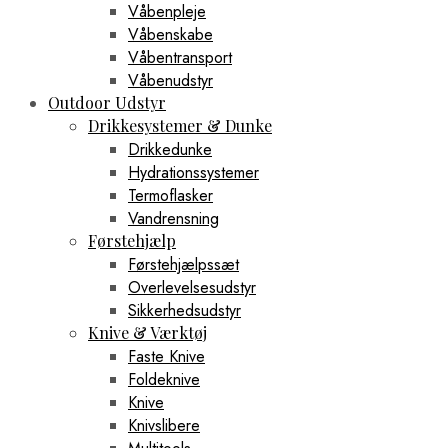
Våbenpleje
Våbenskabe
Våbentransport
Våbenudstyr
Outdoor Udstyr
Drikkesystemer & Dunke
Drikkedunke
Hydrationssystemer
Termoflasker
Vandrensning
Førstehjælp
Førstehjælpssæt
Overlevelsesudstyr
Sikkerhedsudstyr
Knive & Værktøj
Faste Knive
Foldeknive
Knive
Knivslibere