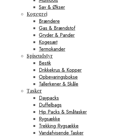
Multitools
Sav & Økser
Kogegrej
Brændere
Gas & Brændstof
Gryder & Pander
Kogesæt
Termokander
Spiseudstyr
Bestik
Drikkekrus & Kopper
Opbevaringsbokse
Tallerkener & Skåle
Tasker
Daypacks
Duffelbags
Hip Packs & Småtasker
Rygsække
Trekking Rygsække
Vandafvisende Tasker