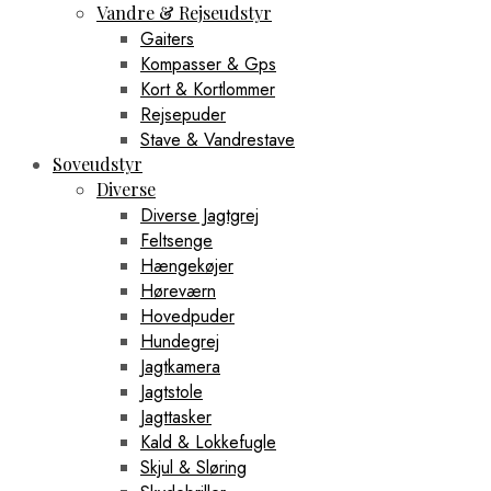
Vandre & Rejseudstyr
Gaiters
Kompasser & Gps
Kort & Kortlommer
Rejsepuder
Stave & Vandrestave
Soveudstyr
Diverse
Diverse Jagtgrej
Feltsenge
Hængekøjer
Høreværn
Hovedpuder
Hundegrej
Jagtkamera
Jagtstole
Jagttasker
Kald & Lokkefugle
Skjul & Sløring