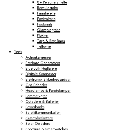
8+ Personers Telte
Bomuldstelte
Familietelte
Festivaltelte
Footprints
Glampingtelte
Pløkker
Tarp & Bivy Bags
Teltovne
Tech
Actionkameraer
Bærbare Generatorer
Bluetooth Højttalere
Digitale Kompasser
Elektronisk Sikkerhedsudstyr
Gps Enheder
Headlamps & Pandelamper
Lommelygter
Opladere & Batterier
Powerbanks
Satellitkommunikation
Skærmbeskyttere
Solar Opladere
Sportsure & Smartwatches