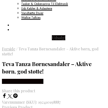
Tasker & Opbevaring Til Elektronik
Usb Kabler & Adaptere
Vandtætte Etuier
Walkie Talkies
Udsalg!
Forside
/
Teva Tanza Børnesandaler – Aktive børn, god
støtte!
Teva Tanza Børnesandaler – Aktive
børn, god støtte!
Købes hos Pro Outdoor
Share this product
Varenummer (SKU):
192410198887
Previous Product