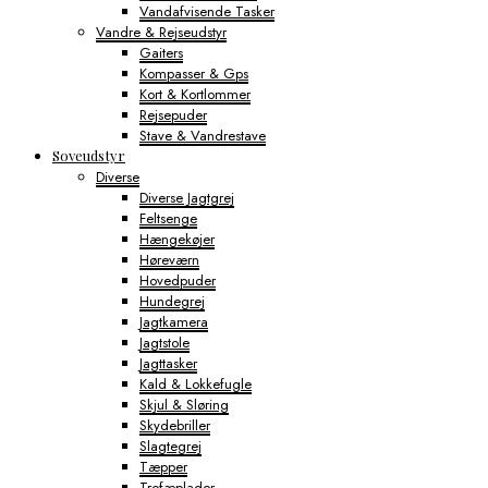
Vandafvisende Tasker
Vandre & Rejseudstyr
Gaiters
Kompasser & Gps
Kort & Kortlommer
Rejsepuder
Stave & Vandrestave
Soveudstyr
Diverse
Diverse Jagtgrej
Feltsenge
Hængekøjer
Høreværn
Hovedpuder
Hundegrej
Jagtkamera
Jagtstole
Jagttasker
Kald & Lokkefugle
Skjul & Sløring
Skydebriller
Slagtegrej
Tæpper
Trofæplader