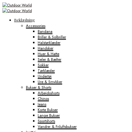
Beklædning
Accessories
Bandana
Briller & Solbriller
Halstørklæder
Handsker
Huer & Hatte
Seler & Bælter
Sokker
Tørklæder
Undertøj
Ure & Smykker
Bukser & Shorts
Arbejdsshorts
Chinos
Jeans
Korte Bukser
Lange Bukser
Sportshorts
Vandre- & Friluftsbukser