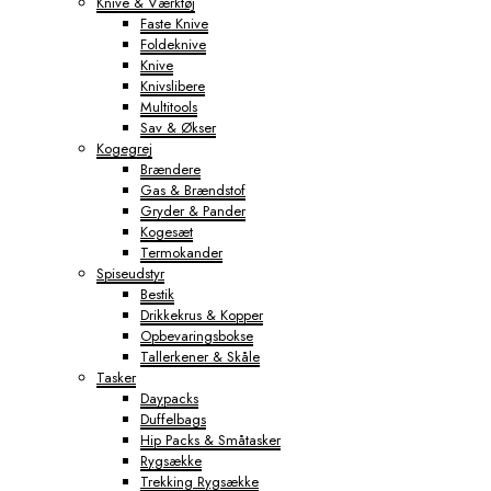
Knive & Værktøj
Faste Knive
Foldeknive
Knive
Knivslibere
Multitools
Sav & Økser
Kogegrej
Brændere
Gas & Brændstof
Gryder & Pander
Kogesæt
Termokander
Spiseudstyr
Bestik
Drikkekrus & Kopper
Opbevaringsbokse
Tallerkener & Skåle
Tasker
Daypacks
Duffelbags
Hip Packs & Småtasker
Rygsække
Trekking Rygsække