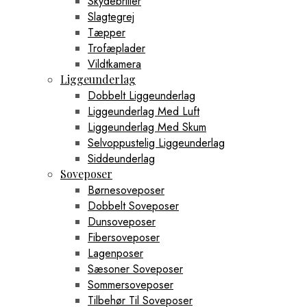
Skydebriller
Slagtegrej
Tæpper
Trofæplader
Vildtkamera
Liggeunderlag
Dobbelt Liggeunderlag
Liggeunderlag Med Luft
Liggeunderlag Med Skum
Selvoppustelig Liggeunderlag
Siddeunderlag
Soveposer
Børnesoveposer
Dobbelt Soveposer
Dunsoveposer
Fibersoveposer
Lagenposer
Sæsoner Soveposer
Sommersoveposer
Tilbehør Til Soveposer