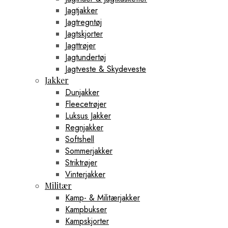
Jagtjakker
Jagtregntøj
Jagtskjorter
Jagttrøjer
Jagtundertøj
Jagtveste & Skydeveste
Jakker
Dunjakker
Fleecetrøjer
Luksus Jakker
Regnjakker
Softshell
Sommerjakker
Striktrøjer
Vinterjakker
Militær
Kamp- & Militærjakker
Kampbukser
Kampskjorter