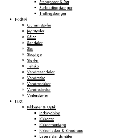
Stangposer & Rør
Surfcastingstænger
Trollingstænger
Fodtøj
Gummistøvler
Jagtstøvler
Såler
Sandaler
Sko
Skopleje
Støvler
Teltsko
Vandresandaler
Vandresko
Vandresokker
Vandrestøvler
Vinterstøvler
Jagt
Kikkerter & Optik
Indskydning
Kikkerter
Kikkertmontage
Kikkerttasker & Binostraps
Laserafstandsmåler