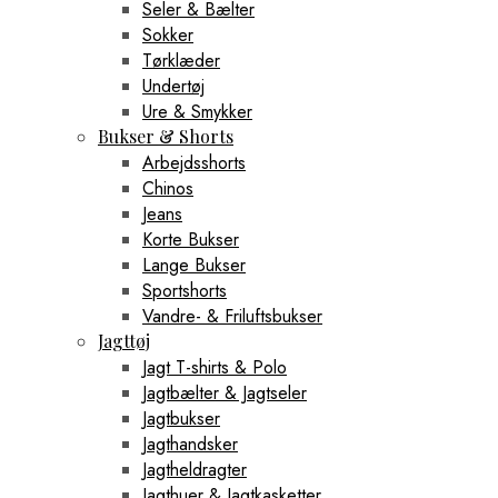
Seler & Bælter
Sokker
Tørklæder
Undertøj
Ure & Smykker
Bukser & Shorts
Arbejdsshorts
Chinos
Jeans
Korte Bukser
Lange Bukser
Sportshorts
Vandre- & Friluftsbukser
Jagttøj
Jagt T-shirts & Polo
Jagtbælter & Jagtseler
Jagtbukser
Jagthandsker
Jagtheldragter
Jagthuer & Jagtkasketter