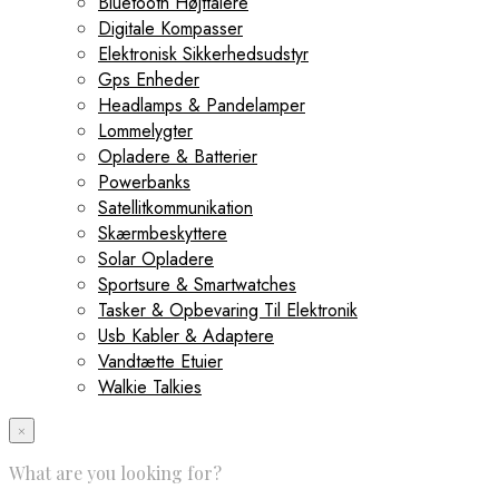
Bluetooth Højttalere
Digitale Kompasser
Elektronisk Sikkerhedsudstyr
Gps Enheder
Headlamps & Pandelamper
Lommelygter
Opladere & Batterier
Powerbanks
Satellitkommunikation
Skærmbeskyttere
Solar Opladere
Sportsure & Smartwatches
Tasker & Opbevaring Til Elektronik
Usb Kabler & Adaptere
Vandtætte Etuier
Walkie Talkies
×
What are you looking for?