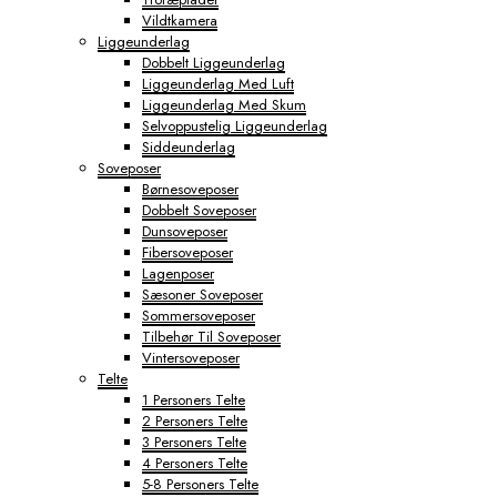
Vildtkamera
Liggeunderlag
Dobbelt Liggeunderlag
Liggeunderlag Med Luft
Liggeunderlag Med Skum
Selvoppustelig Liggeunderlag
Siddeunderlag
Soveposer
Børnesoveposer
Dobbelt Soveposer
Dunsoveposer
Fibersoveposer
Lagenposer
Sæsoner Soveposer
Sommersoveposer
Tilbehør Til Soveposer
Vintersoveposer
Telte
1 Personers Telte
2 Personers Telte
3 Personers Telte
4 Personers Telte
5-8 Personers Telte