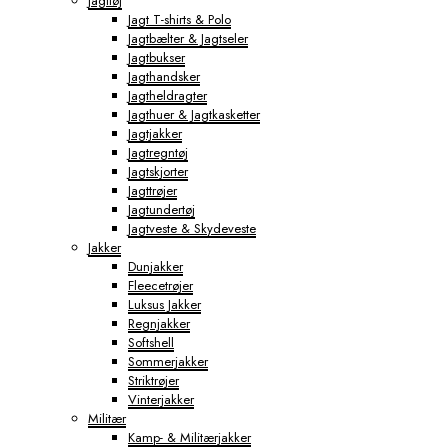
Jagttøj
Jagt T-shirts & Polo
Jagtbælter & Jagtseler
Jagtbukser
Jagthandsker
Jagtheldragter
Jagthuer & Jagtkasketter
Jagtjakker
Jagtregntøj
Jagtskjorter
Jagttrøjer
Jagtundertøj
Jagtveste & Skydeveste
Jakker
Dunjakker
Fleecetrøjer
Luksus Jakker
Regnjakker
Softshell
Sommerjakker
Striktrøjer
Vinterjakker
Militær
Kamp- & Militærjakker