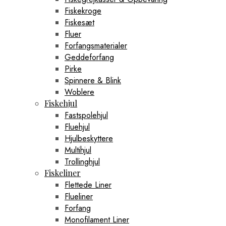
Fiskekroge
Fiskesæt
Fluer
Forfangsmaterialer
Geddeforfang
Pirke
Spinnere & Blink
Woblere
Fiskehjul
Fastspolehjul
Fluehjul
Hjulbeskyttere
Multihjul
Trollinghjul
Fiskeliner
Flettede Liner
Flueliner
Forfang
Monofilament Liner