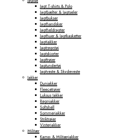
Jagttøj
Jagt T-shirts & Polo
Jagtbælter & Jagtseler
Jagtbukser
Jagthandsker
Jagtheldragter
Jagthuer & Jagtkasketter
Jagtjakker
Jagtregntøj
Jagtskjorter
Jagttrøjer
Jagtundertøj
Jagtveste & Skydeveste
Jakker
Dunjakker
Fleecetrøjer
Luksus Jakker
Regnjakker
Softshell
Sommerjakker
Striktrøjer
Vinterjakker
Militær
Kamp- & Militærjakker