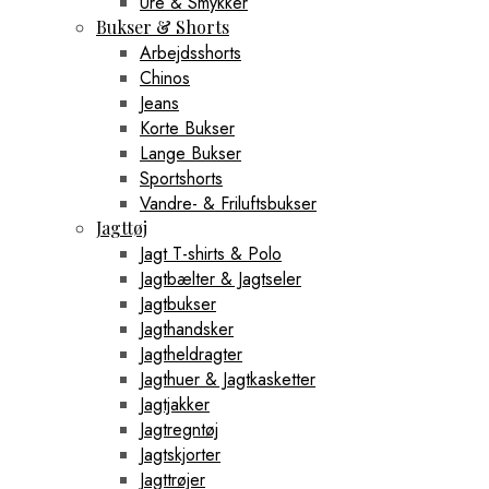
Ure & Smykker
Bukser & Shorts
Arbejdsshorts
Chinos
Jeans
Korte Bukser
Lange Bukser
Sportshorts
Vandre- & Friluftsbukser
Jagttøj
Jagt T-shirts & Polo
Jagtbælter & Jagtseler
Jagtbukser
Jagthandsker
Jagtheldragter
Jagthuer & Jagtkasketter
Jagtjakker
Jagtregntøj
Jagtskjorter
Jagttrøjer