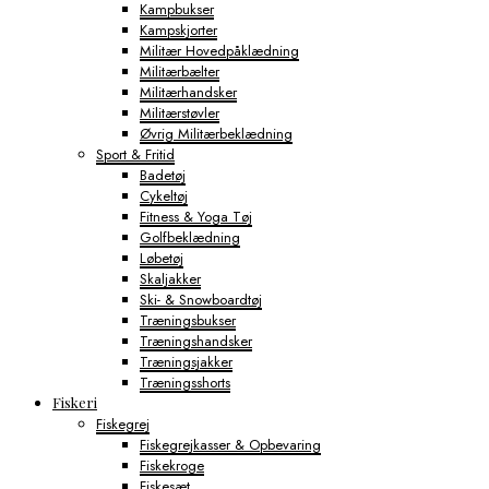
Kampbukser
Kampskjorter
Militær Hovedpåklædning
Militærbælter
Militærhandsker
Militærstøvler
Øvrig Militærbeklædning
Sport & Fritid
Badetøj
Cykeltøj
Fitness & Yoga Tøj
Golfbeklædning
Løbetøj
Skaljakker
Ski- & Snowboardtøj
Træningsbukser
Træningshandsker
Træningsjakker
Træningsshorts
Fiskeri
Fiskegrej
Fiskegrejkasser & Opbevaring
Fiskekroge
Fiskesæt