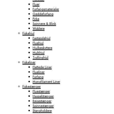
Fluer
Forfangsmaterialer
Geddeforfang
Pirke
Spinnere & Blink
Woblere
Fiskehjul
Fastspolehjul
Fluehjul
Hjulbeskyttere
Multihjul
Trollinghjul
Fiskeliner
Flettede Liner
Flueliner
Forfang
Monofilament Liner
Fiskestænger
Fluestænger
Haspelstænger
Rejsestænger
Spinnestænger
Stangholdere