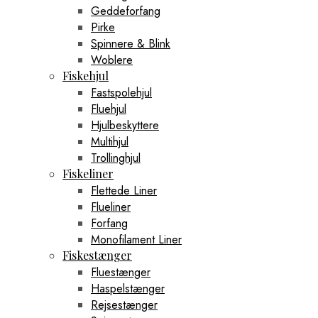
Geddeforfang
Pirke
Spinnere & Blink
Woblere
Fiskehjul
Fastspolehjul
Fluehjul
Hjulbeskyttere
Multihjul
Trollinghjul
Fiskeliner
Flettede Liner
Flueliner
Forfang
Monofilament Liner
Fiskestænger
Fluestænger
Haspelstænger
Rejsestænger