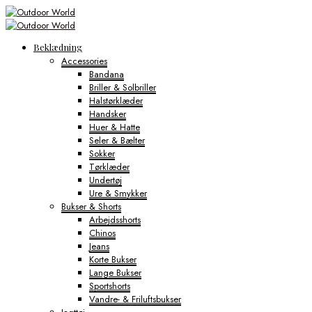
Beklædning
Accessories
Bandana
Briller & Solbriller
Halstørklæder
Handsker
Huer & Hatte
Seler & Bælter
Sokker
Tørklæder
Undertøj
Ure & Smykker
Bukser & Shorts
Arbejdsshorts
Chinos
Jeans
Korte Bukser
Lange Bukser
Sportshorts
Vandre- & Friluftsbukser