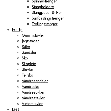
Spinnestænger
Stangholdere
Stangposer & Rør
Surfcastingstænger
Trollingstænger
Fodtøj
Gummistøvler
Jagtstøvler
Såler
Sandaler
Sko
Skopleje
Støvler
Teltsko
Vandresandaler
Vandresko
Vandresokker
Vandrestøvler
Vinterstøvler
Jagt