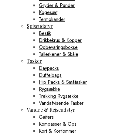
Gryder & Pander
Kogesæt
Termokander
Spiseudstyr
Bestik
Drikkekrus & Kopper
Opbevaringsbokse
Tallerkener & Skåle
Tasker
Daypacks
Duffelbags
Hip Packs & Småtasker
Rygsække
Trekking Rygsække
Vandafvisende Tasker
Vandre & Rejseudstyr
Gaiters
Kompasser & Gps
Kort & Kortlommer