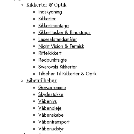
Kikkerter & Optik
Indskydning
Kikkerter
Kikkertmontage
Kikkerttasker & Binostraps
Laserafstandsmåler
Night Vision & Termisk
Riffelkikkert
Rødpunktsigte
Swarovski Kikkerter
Tilbehør Til Kikkerter & Optik
Våbentilbehør
Geværremme
Skydestokke
Våbenlys
Våbenpleje
Våbenskabe
Våbentransport
Våbenudstyr