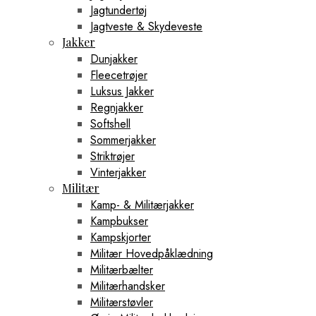
Jagtundertøj
Jagtveste & Skydeveste
Jakker
Dunjakker
Fleecetrøjer
Luksus Jakker
Regnjakker
Softshell
Sommerjakker
Striktrøjer
Vinterjakker
Militær
Kamp- & Militærjakker
Kampbukser
Kampskjorter
Militær Hovedpåklædning
Militærbælter
Militærhandsker
Militærstøvler