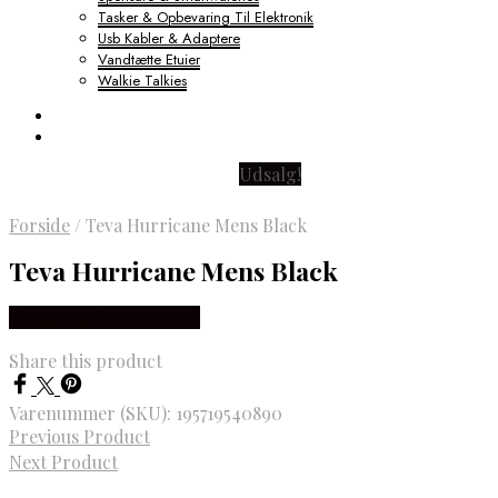
Tasker & Opbevaring Til Elektronik
Usb Kabler & Adaptere
Vandtætte Etuier
Walkie Talkies
Udsalg!
Forside
/
Teva Hurricane Mens Black
Teva Hurricane Mens Black
Købes hos Pro Outdoor
Share this product
Varenummer (SKU):
195719540890
Previous Product
Next Product