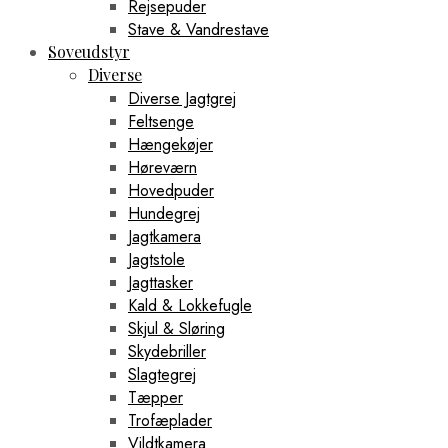
Rejsepuder
Stave & Vandrestave
Soveudstyr
Diverse
Diverse Jagtgrej
Feltsenge
Hængekøjer
Høreværn
Hovedpuder
Hundegrej
Jagtkamera
Jagtstole
Jagttasker
Kald & Lokkefugle
Skjul & Sløring
Skydebriller
Slagtegrej
Tæpper
Trofæplader
Vildtkamera