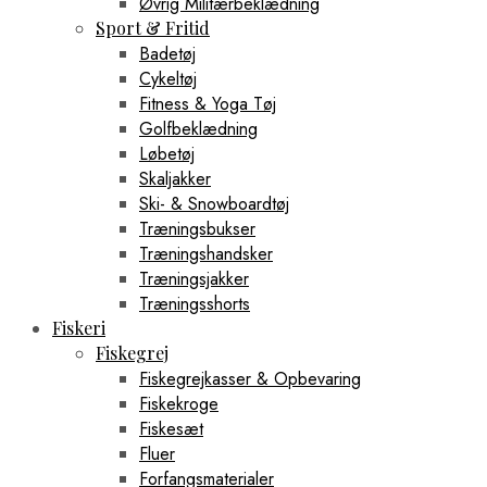
Øvrig Militærbeklædning
Sport & Fritid
Badetøj
Cykeltøj
Fitness & Yoga Tøj
Golfbeklædning
Løbetøj
Skaljakker
Ski- & Snowboardtøj
Træningsbukser
Træningshandsker
Træningsjakker
Træningsshorts
Fiskeri
Fiskegrej
Fiskegrejkasser & Opbevaring
Fiskekroge
Fiskesæt
Fluer
Forfangsmaterialer