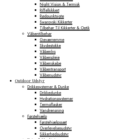
Night Vision & Termisk
Riffelkikkert
Rødpunktsigte
Swarovski Kikkerter
Tilbehør Til Kikkerter & Optik
Våbentilbehør
Geværremme
Skydestokke
Våbenlys
Våbenpleje
Våbenskabe
Våbentransport
Våbenudstyr
Outdoor Udstyr
Drikkesystemer & Dunke
Drikkedunke
Hydrationssystemer
Termoflasker
Vandrensning
Førstehjælp
Førstehjælpssæt
Overlevelsesudstyr
Sikkerhedsudstyr