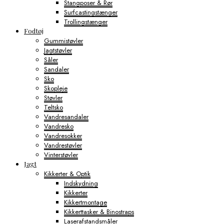
Stangposer & Rør
Surfcastingstænger
Trollingstænger
Fodtøj
Gummistøvler
Jagtstøvler
Såler
Sandaler
Sko
Skopleje
Støvler
Teltsko
Vandresandaler
Vandresko
Vandresokker
Vandrestøvler
Vinterstøvler
Jagt
Kikkerter & Optik
Indskydning
Kikkerter
Kikkertmontage
Kikkerttasker & Binostraps
Laserafstandsmåler