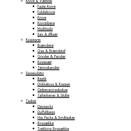
Knive & Værktøj
Faste Knive
Foldeknive
Knive
Knivslibere
Multitools
Sav & Økser
Kogegrej
Brændere
Gas & Brændstof
Gryder & Pander
Kogesæt
Termokander
Spiseudstyr
Bestik
Drikkekrus & Kopper
Opbevaringsbokse
Tallerkener & Skåle
Tasker
Daypacks
Duffelbags
Hip Packs & Småtasker
Rygsække
Trekking Rygsække