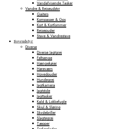
Vandafvisende Tasker
Vandre & Rejseudstyr
Gaiters
Kompasser & Gps
Kort & Kortlommer
Rejsepuder
Stave & Vandrestave
Soveudstyr
Diverse
Diverse Jagtgrej
Feltsenge
Hængekøjer
Høreværn
Hovedpuder
Hundegrej
Jagtkamera
Jagtstole
Jagttasker
Kald & Lokkefugle
Skjul & Sløring
Skydebriller
Slagtegrej
Tæpper
Trofæplader