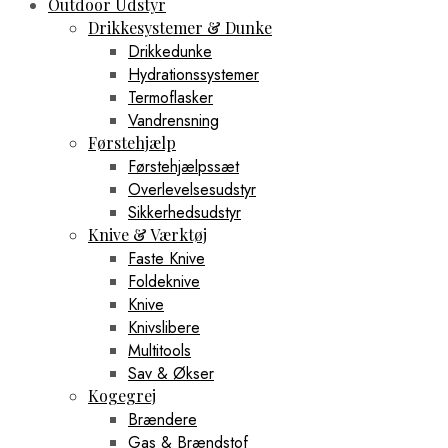
Outdoor Udstyr
Drikkesystemer & Dunke
Drikkedunke
Hydrationssystemer
Termoflasker
Vandrensning
Førstehjælp
Førstehjælpssæt
Overlevelsesudstyr
Sikkerhedsudstyr
Knive & Værktøj
Faste Knive
Foldeknive
Knive
Knivslibere
Multitools
Sav & Økser
Kogegrej
Brændere
Gas & Brændstof