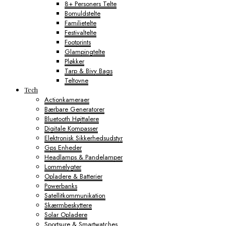
8+ Personers Telte
Bomuldstelte
Familietelte
Festivaltelte
Footprints
Glampingtelte
Pløkker
Tarp & Bivy Bags
Teltovne
Tech
Actionkameraer
Bærbare Generatorer
Bluetooth Højttalere
Digitale Kompasser
Elektronisk Sikkerhedsudstyr
Gps Enheder
Headlamps & Pandelamper
Lommelygter
Opladere & Batterier
Powerbanks
Satellitkommunikation
Skærmbeskyttere
Solar Opladere
Sportsure & Smartwatches