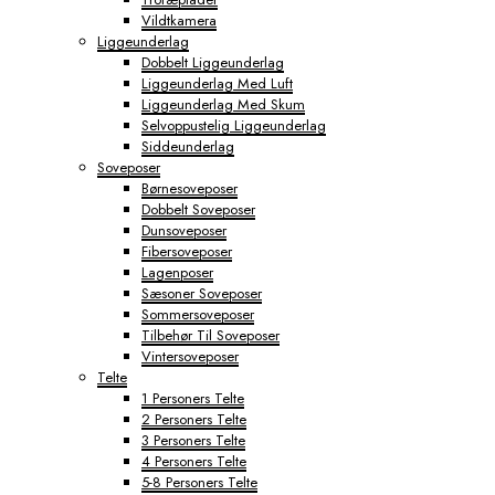
Vildtkamera
Liggeunderlag
Dobbelt Liggeunderlag
Liggeunderlag Med Luft
Liggeunderlag Med Skum
Selvoppustelig Liggeunderlag
Siddeunderlag
Soveposer
Børnesoveposer
Dobbelt Soveposer
Dunsoveposer
Fibersoveposer
Lagenposer
Sæsoner Soveposer
Sommersoveposer
Tilbehør Til Soveposer
Vintersoveposer
Telte
1 Personers Telte
2 Personers Telte
3 Personers Telte
4 Personers Telte
5-8 Personers Telte