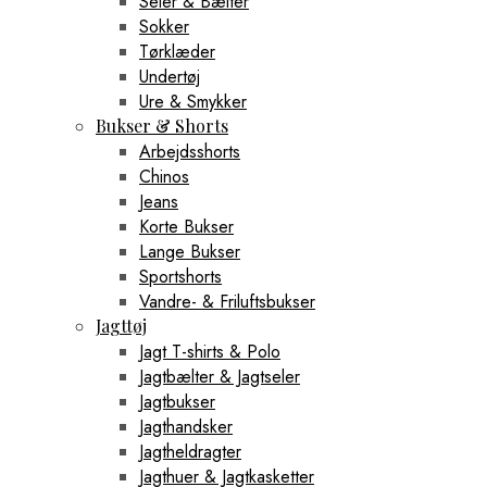
Seler & Bælter
Sokker
Tørklæder
Undertøj
Ure & Smykker
Bukser & Shorts
Arbejdsshorts
Chinos
Jeans
Korte Bukser
Lange Bukser
Sportshorts
Vandre- & Friluftsbukser
Jagttøj
Jagt T-shirts & Polo
Jagtbælter & Jagtseler
Jagtbukser
Jagthandsker
Jagtheldragter
Jagthuer & Jagtkasketter