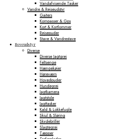
Vandafvisende Tasker
Vandre & Rejseudstyr
Gaiters
Kompasser & Gps
Kort & Kortlommer
Rejsepuder
Stave & Vandrestave
Soveudstyr
Diverse
Diverse Jagtgrej
Feltsenge
Hængekøjer
Høreværn
Hovedpuder
Hundegrej
Jagtkamera
Jagtstole
Jagttasker
Kald & Lokkefugle
Skjul & Sløring
Skydebriller
Slagtegrej
Tæpper
Trofæplader