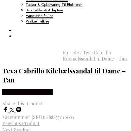
Tasker & Opbevaring Til Elektronik
Usb Kabler & Adaptere
Vandtætte Etuier
Walkie Talkies
Forside
/
Teva Cabrillo
Kilehælssandal til Dame – Tan
Teva Cabrillo Kilehælssandal til Dame –
Tan
Købes hos Pro Outdoor
Share this product
Varenummer (SKU):
888855016021
Previous Product
Next Product