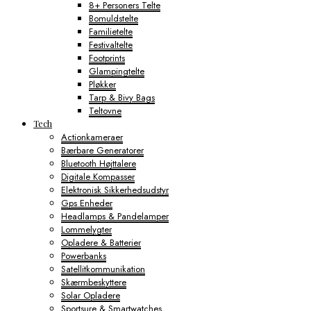
8+ Personers Telte
Bomuldstelte
Familietelte
Festivaltelte
Footprints
Glampingtelte
Pløkker
Tarp & Bivy Bags
Teltovne
Tech
Actionkameraer
Bærbare Generatorer
Bluetooth Højttalere
Digitale Kompasser
Elektronisk Sikkerhedsudstyr
Gps Enheder
Headlamps & Pandelamper
Lommelygter
Opladere & Batterier
Powerbanks
Satellitkommunikation
Skærmbeskyttere
Solar Opladere
Sportsure & Smartwatches