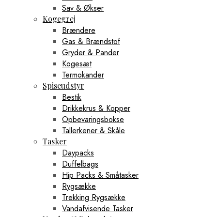
Sav & Økser
Kogegrej
Brændere
Gas & Brændstof
Gryder & Pander
Kogesæt
Termokander
Spiseudstyr
Bestik
Drikkekrus & Kopper
Opbevaringsbokse
Tallerkener & Skåle
Tasker
Daypacks
Duffelbags
Hip Packs & Småtasker
Rygsække
Trekking Rygsække
Vandafvisende Tasker