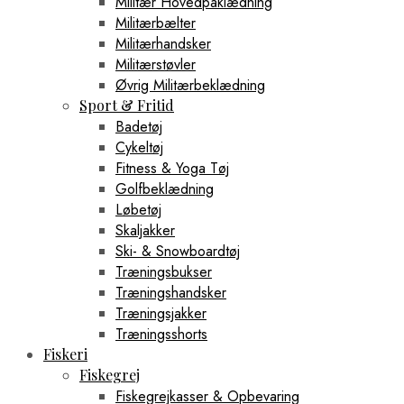
Militær Hovedpåklædning
Militærbælter
Militærhandsker
Militærstøvler
Øvrig Militærbeklædning
Sport & Fritid
Badetøj
Cykeltøj
Fitness & Yoga Tøj
Golfbeklædning
Løbetøj
Skaljakker
Ski- & Snowboardtøj
Træningsbukser
Træningshandsker
Træningsjakker
Træningsshorts
Fiskeri
Fiskegrej
Fiskegrejkasser & Opbevaring