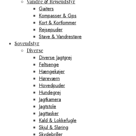
Vandre & Rejseudstyr
Gaiters
Kompasser & Gps
Kort & Kortlommer
Rejsepuder
Stave & Vandrestave
Soveudstyr
Diverse
Diverse Jagtgrej
Feltsenge
Hængekøjer
Høreværn
Hovedpuder
Hundegrej
Jagtkamera
Jagtstole
Jagttasker
Kald & Lokkefugle
Skjul & Sløring
Skydebriller