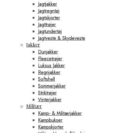
Jagtjakker
Jagtregntøj
Jagtskjorter
Jagttrøjer
Jagtundertøj
Jagtveste & Skydeveste
Jakker
Dunjakker
Fleecetrøjer
Luksus Jakker
Regnjakker
Softshell
Sommerjakker
Striktrøjer
Vinterjakker
Militær
Kamp- & Militærjakker
Kampbukser
Kampskjorter