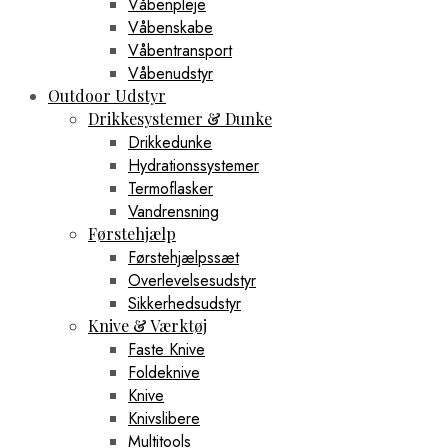
Våbenpleje
Våbenskabe
Våbentransport
Våbenudstyr
Outdoor Udstyr
Drikkesystemer & Dunke
Drikkedunke
Hydrationssystemer
Termoflasker
Vandrensning
Førstehjælp
Førstehjælpssæt
Overlevelsesudstyr
Sikkerhedsudstyr
Knive & Værktøj
Faste Knive
Foldeknive
Knive
Knivslibere
Multitools