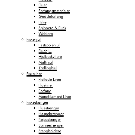
Fluer
Forfangsmaterialer
Geddeforfang
Pirke
Spinnere & Blink
Woblere
Fiskehjul
Fastspolehjul
Fluehjul
Hjulbeskyttere
Multihjul
Trollinghjul
Fiskeliner
Flettede Liner
Flueliner
Forfang
Monofilament Liner
Fiskestænger
Fluestænger
Haspelstænger
Rejsestænger
Spinnestænger
Stangholdere