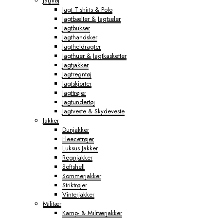
Jagttøj
Jagt T-shirts & Polo
Jagtbælter & Jagtseler
Jagtbukser
Jagthandsker
Jagtheldragter
Jagthuer & Jagtkasketter
Jagtjakker
Jagtregntøj
Jagtskjorter
Jagttrøjer
Jagtundertøj
Jagtveste & Skydeveste
Jakker
Dunjakker
Fleecetrøjer
Luksus Jakker
Regnjakker
Softshell
Sommerjakker
Striktrøjer
Vinterjakker
Militær
Kamp- & Militærjakker