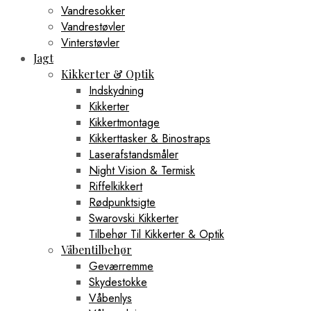
Vandresokker
Vandrestøvler
Vinterstøvler
Jagt
Kikkerter & Optik
Indskydning
Kikkerter
Kikkertmontage
Kikkerttasker & Binostraps
Laserafstandsmåler
Night Vision & Termisk
Riffelkikkert
Rødpunktsigte
Swarovski Kikkerter
Tilbehør Til Kikkerter & Optik
Våbentilbehør
Geværremme
Skydestokke
Våbenlys