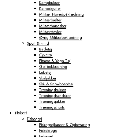
Kampbukser
Kampskjorter
Militær Hovedpåklædning
Militærbælter
Militærhandsker
Militærstøvler
Øvrig Militærbeklædning
Sport & Fritid
Badetøj
Cykeltøj
Fitness & Yoga Tøj
Golfbeklædning
Løbetøj
Skaljakker
Ski- & Snowboardtøj
Træningsbukser
Træningshandsker
Træningsjakker
Træningsshorts
Fiskeri
Fiskegrej
Fiskegrejkasser & Opbevaring
Fiskekroge
Fiskesæt