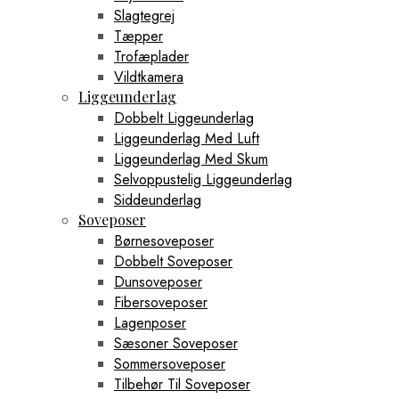
Slagtegrej
Tæpper
Trofæplader
Vildtkamera
Liggeunderlag
Dobbelt Liggeunderlag
Liggeunderlag Med Luft
Liggeunderlag Med Skum
Selvoppustelig Liggeunderlag
Siddeunderlag
Soveposer
Børnesoveposer
Dobbelt Soveposer
Dunsoveposer
Fibersoveposer
Lagenposer
Sæsoner Soveposer
Sommersoveposer
Tilbehør Til Soveposer