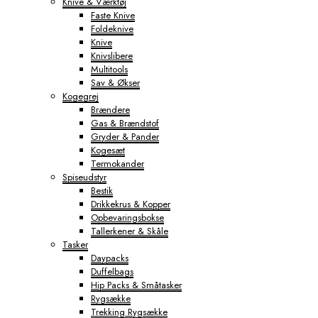
Knive & Værktøj
Faste Knive
Foldeknive
Knive
Knivslibere
Multitools
Sav & Økser
Kogegrej
Brændere
Gas & Brændstof
Gryder & Pander
Kogesæt
Termokander
Spiseudstyr
Bestik
Drikkekrus & Kopper
Opbevaringsbokse
Tallerkener & Skåle
Tasker
Daypacks
Duffelbags
Hip Packs & Småtasker
Rygsække
Trekking Rygsække