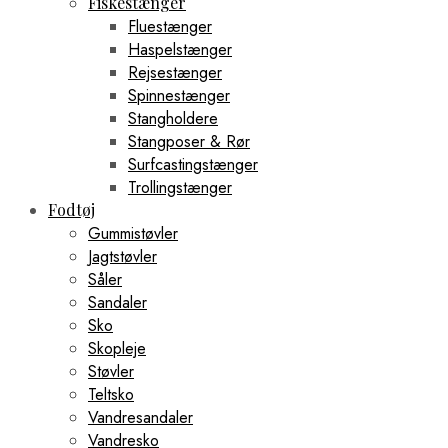
Fiskestænger
Fluestænger
Haspelstænger
Rejsestænger
Spinnestænger
Stangholdere
Stangposer & Rør
Surfcastingstænger
Trollingstænger
Fodtøj
Gummistøvler
Jagtstøvler
Såler
Sandaler
Sko
Skopleje
Støvler
Teltsko
Vandresandaler
Vandresko