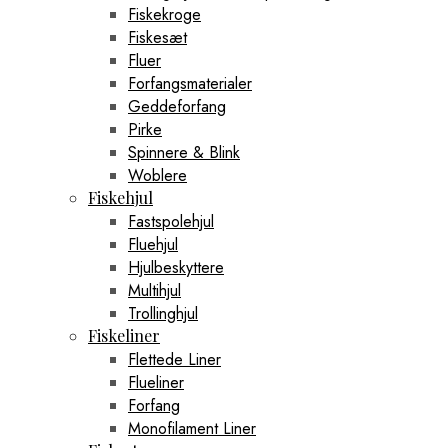
Fiskekroge
Fiskesæt
Fluer
Forfangsmaterialer
Geddeforfang
Pirke
Spinnere & Blink
Woblere
Fiskehjul
Fastspolehjul
Fluehjul
Hjulbeskyttere
Multihjul
Trollinghjul
Fiskeliner
Flettede Liner
Flueliner
Forfang
Monofilament Liner