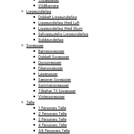
Vildtkamera
Liggeunderlag
Dobbelt Liggeunderlag
Liggeunderlag Med Luft
Liggeunderlag Med Skum
Selvoppustelig Liggeunderlag
Siddeunderlag
Soveposer
Børnesoveposer
Dobbelt Soveposer
Dunsoveposer
Fibersoveposer
Lagenposer
Sæsoner Soveposer
Sommersoveposer
Tilbehør Til Soveposer
Vintersoveposer
Telte
1 Personers Telte
2 Personers Telte
3 Personers Telte
4 Personers Telte
5-8 Personers Telte