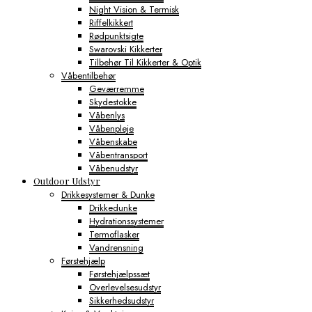
Night Vision & Termisk
Riffelkikkert
Rødpunktsigte
Swarovski Kikkerter
Tilbehør Til Kikkerter & Optik
Våbentilbehør
Geværremme
Skydestokke
Våbenlys
Våbenpleje
Våbenskabe
Våbentransport
Våbenudstyr
Outdoor Udstyr
Drikkesystemer & Dunke
Drikkedunke
Hydrationssystemer
Termoflasker
Vandrensning
Førstehjælp
Førstehjælpssæt
Overlevelsesudstyr
Sikkerhedsudstyr