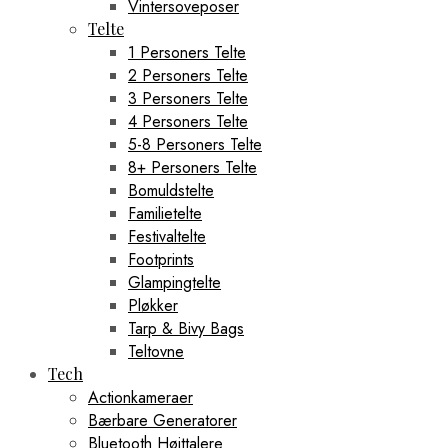
Vintersoveposer
Telte
1 Personers Telte
2 Personers Telte
3 Personers Telte
4 Personers Telte
5-8 Personers Telte
8+ Personers Telte
Bomuldstelte
Familietelte
Festivaltelte
Footprints
Glampingtelte
Pløkker
Tarp & Bivy Bags
Teltovne
Tech
Actionkameraer
Bærbare Generatorer
Bluetooth Højttalere