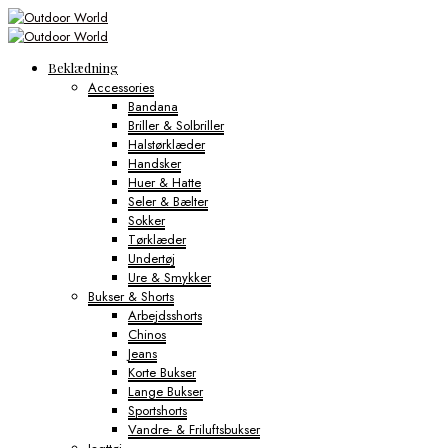
Beklædning
Accessories
Bandana
Briller & Solbriller
Halstørklæder
Handsker
Huer & Hatte
Seler & Bælter
Sokker
Tørklæder
Undertøj
Ure & Smykker
Bukser & Shorts
Arbejdsshorts
Chinos
Jeans
Korte Bukser
Lange Bukser
Sportshorts
Vandre- & Friluftsbukser