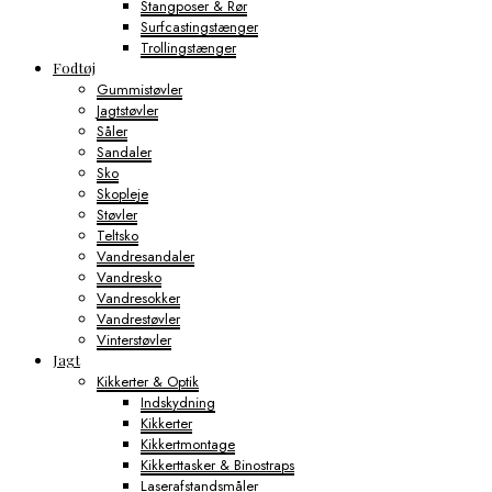
Stangposer & Rør
Surfcastingstænger
Trollingstænger
Fodtøj
Gummistøvler
Jagtstøvler
Såler
Sandaler
Sko
Skopleje
Støvler
Teltsko
Vandresandaler
Vandresko
Vandresokker
Vandrestøvler
Vinterstøvler
Jagt
Kikkerter & Optik
Indskydning
Kikkerter
Kikkertmontage
Kikkerttasker & Binostraps
Laserafstandsmåler