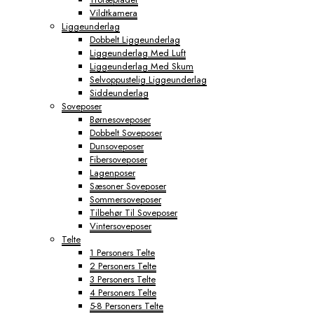
Vildtkamera
Liggeunderlag
Dobbelt Liggeunderlag
Liggeunderlag Med Luft
Liggeunderlag Med Skum
Selvoppustelig Liggeunderlag
Siddeunderlag
Soveposer
Børnesoveposer
Dobbelt Soveposer
Dunsoveposer
Fibersoveposer
Lagenposer
Sæsoner Soveposer
Sommersoveposer
Tilbehør Til Soveposer
Vintersoveposer
Telte
1 Personers Telte
2 Personers Telte
3 Personers Telte
4 Personers Telte
5-8 Personers Telte