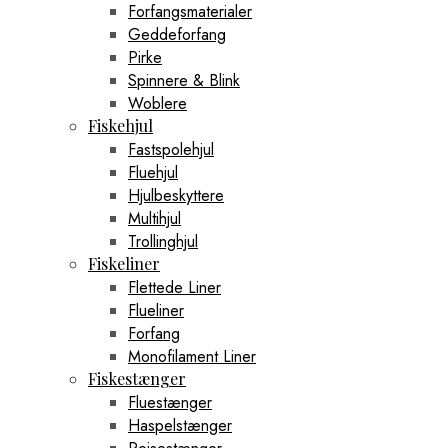
Forfangsmaterialer
Geddeforfang
Pirke
Spinnere & Blink
Woblere
Fiskehjul
Fastspolehjul
Fluehjul
Hjulbeskyttere
Multihjul
Trollinghjul
Fiskeliner
Flettede Liner
Flueliner
Forfang
Monofilament Liner
Fiskestænger
Fluestænger
Haspelstænger