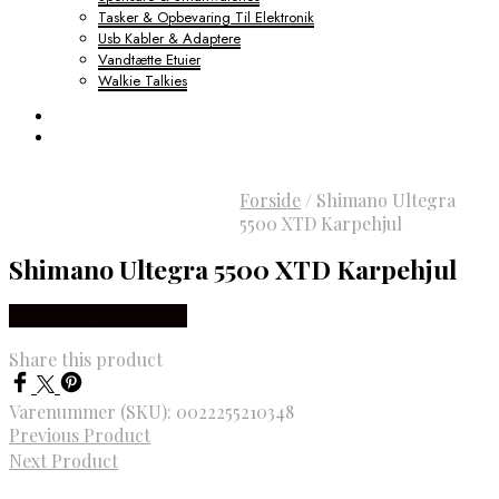
Tasker & Opbevaring Til Elektronik
Usb Kabler & Adaptere
Vandtætte Etuier
Walkie Talkies
Forside
/
Shimano Ultegra
5500 XTD Karpehjul
Shimano Ultegra 5500 XTD Karpehjul
Købes hos Outdoornu
Share this product
Varenummer (SKU):
0022255210348
Previous Product
Next Product