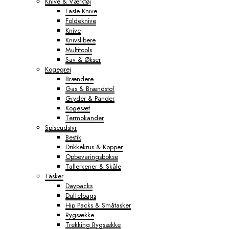
Knive & Værktøj
Faste Knive
Foldeknive
Knive
Knivslibere
Multitools
Sav & Økser
Kogegrej
Brændere
Gas & Brændstof
Gryder & Pander
Kogesæt
Termokander
Spiseudstyr
Bestik
Drikkekrus & Kopper
Opbevaringsbokse
Tallerkener & Skåle
Tasker
Daypacks
Duffelbags
Hip Packs & Småtasker
Rygsække
Trekking Rygsække