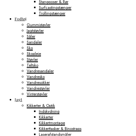
Stangposer & Rør
Surfcastingstænger
Trollingstænger
Fodtøj
Gummistøvler
Jagtstøvler
Såler
Sandaler
Sko
Skopleje
Støvler
Teltsko
Vandresandaler
Vandresko
Vandresokker
Vandrestøvler
Vinterstøvler
Jagt
Kikkerter & Optik
Indskydning
Kikkerter
Kikkertmontage
Kikkerttasker & Binostraps
Laserafstandsmåler