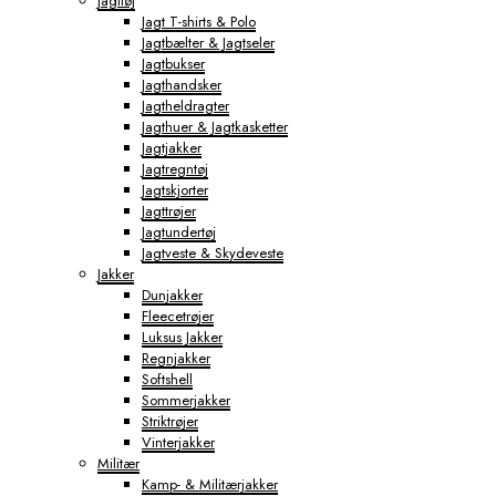
Jagttøj
Jagt T-shirts & Polo
Jagtbælter & Jagtseler
Jagtbukser
Jagthandsker
Jagtheldragter
Jagthuer & Jagtkasketter
Jagtjakker
Jagtregntøj
Jagtskjorter
Jagttrøjer
Jagtundertøj
Jagtveste & Skydeveste
Jakker
Dunjakker
Fleecetrøjer
Luksus Jakker
Regnjakker
Softshell
Sommerjakker
Striktrøjer
Vinterjakker
Militær
Kamp- & Militærjakker