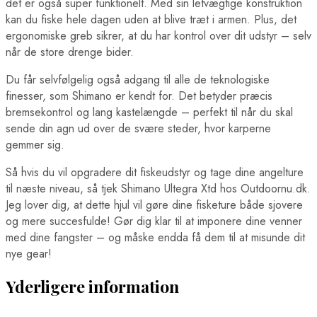
det er også super funktionelt. Med sin letvægtige konstruktion
kan du fiske hele dagen uden at blive træt i armen. Plus, det
ergonomiske greb sikrer, at du har kontrol over dit udstyr – selv
når de store drenge bider.
Du får selvfølgelig også adgang til alle de teknologiske
finesser, som Shimano er kendt for. Det betyder præcis
bremsekontrol og lang kastelængde – perfekt til når du skal
sende din agn ud over de svære steder, hvor karperne
gemmer sig.
Så hvis du vil opgradere dit fiskeudstyr og tage dine angelture
til næste niveau, så tjek Shimano Ultegra Xtd hos Outdoornu.dk.
Jeg lover dig, at dette hjul vil gøre dine fisketure både sjovere
og mere succesfulde! Gør dig klar til at imponere dine venner
med dine fangster – og måske endda få dem til at misunde dit
nye gear!
Yderligere information