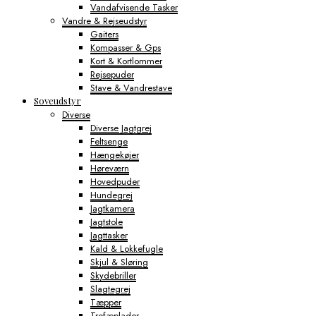
Vandafvisende Tasker
Vandre & Rejseudstyr
Gaiters
Kompasser & Gps
Kort & Kortlommer
Rejsepuder
Stave & Vandrestave
Soveudstyr
Diverse
Diverse Jagtgrej
Feltsenge
Hængekøjer
Høreværn
Hovedpuder
Hundegrej
Jagtkamera
Jagtstole
Jagttasker
Kald & Lokkefugle
Skjul & Sløring
Skydebriller
Slagtegrej
Tæpper
Trofæplader