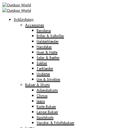
Beklædning
Accessories
Bandana
Briller & Solbriller
Halstørklæder
Handsker
Huer & Hatte
Seler & Bælter
Sokker
Tørklæder
Undertøj
Ure & Smykker
Bukser & Shorts
Arbejdsshorts
Chinos
Jeans
Korte Bukser
Lange Bukser
Sportshorts
Vandre- & Friluftsbukser