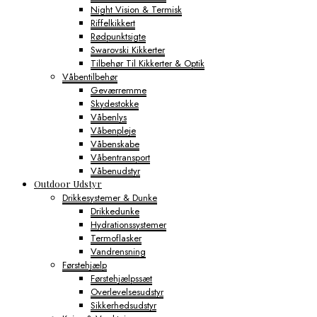
Night Vision & Termisk
Riffelkikkert
Rødpunktsigte
Swarovski Kikkerter
Tilbehør Til Kikkerter & Optik
Våbentilbehør
Geværremme
Skydestokke
Våbenlys
Våbenpleje
Våbenskabe
Våbentransport
Våbenudstyr
Outdoor Udstyr
Drikkesystemer & Dunke
Drikkedunke
Hydrationssystemer
Termoflasker
Vandrensning
Førstehjælp
Førstehjælpssæt
Overlevelsesudstyr
Sikkerhedsudstyr