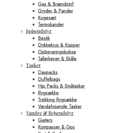
Gas & Brændstof
Gryder & Pander
Kogesæt
Termokander
Spiseudstyr
Bestik
Drikkekrus & Kopper
Opbevaringsbokse
Tallerkener & Skåle
Tasker
Daypacks
Duffelbags
Hip Packs & Småtasker
Rygsække
Trekking Rygsække
Vandafvisende Tasker
Vandre & Rejseudstyr
Gaiters
Kompasser & Gps