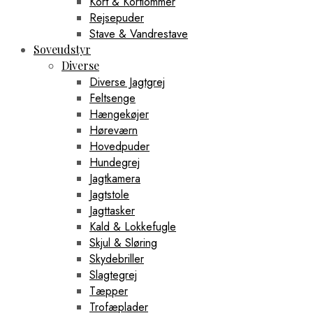
Kort & Kortlommer
Rejsepuder
Stave & Vandrestave
Soveudstyr
Diverse
Diverse Jagtgrej
Feltsenge
Hængekøjer
Høreværn
Hovedpuder
Hundegrej
Jagtkamera
Jagtstole
Jagttasker
Kald & Lokkefugle
Skjul & Sløring
Skydebriller
Slagtegrej
Tæpper
Trofæplader