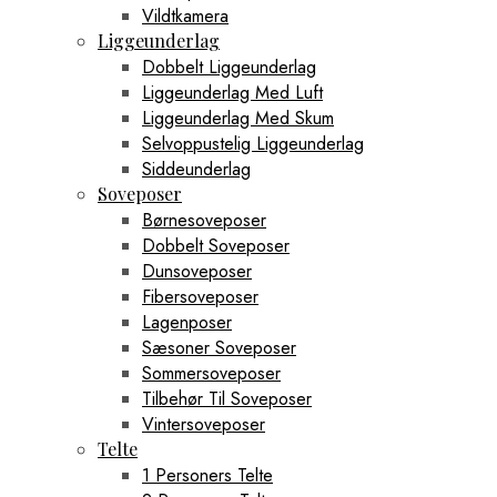
Vildtkamera
Liggeunderlag
Dobbelt Liggeunderlag
Liggeunderlag Med Luft
Liggeunderlag Med Skum
Selvoppustelig Liggeunderlag
Siddeunderlag
Soveposer
Børnesoveposer
Dobbelt Soveposer
Dunsoveposer
Fibersoveposer
Lagenposer
Sæsoner Soveposer
Sommersoveposer
Tilbehør Til Soveposer
Vintersoveposer
Telte
1 Personers Telte