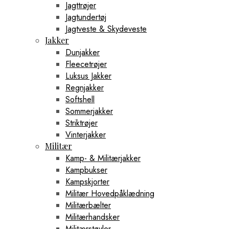
Jagttrøjer
Jagtundertøj
Jagtveste & Skydeveste
Jakker
Dunjakker
Fleecetrøjer
Luksus Jakker
Regnjakker
Softshell
Sommerjakker
Striktrøjer
Vinterjakker
Militær
Kamp- & Militærjakker
Kampbukser
Kampskjorter
Militær Hovedpåklædning
Militærbælter
Militærhandsker
Militærstøvler