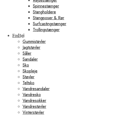
Rejsestænger
Spinnestænger
Stangholdere
Stangposer & Rør
Surfcastingstænger
Trollingstænger
Fodtøj
Gummistøvler
Jagtstøvler
Såler
Sandaler
Sko
Skopleje
Støvler
Teltsko
Vandresandaler
Vandresko
Vandresokker
Vandrestøvler
Vinterstøvler