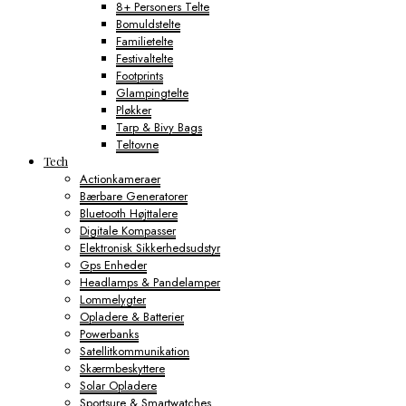
8+ Personers Telte
Bomuldstelte
Familietelte
Festivaltelte
Footprints
Glampingtelte
Pløkker
Tarp & Bivy Bags
Teltovne
Tech
Actionkameraer
Bærbare Generatorer
Bluetooth Højttalere
Digitale Kompasser
Elektronisk Sikkerhedsudstyr
Gps Enheder
Headlamps & Pandelamper
Lommelygter
Opladere & Batterier
Powerbanks
Satellitkommunikation
Skærmbeskyttere
Solar Opladere
Sportsure & Smartwatches