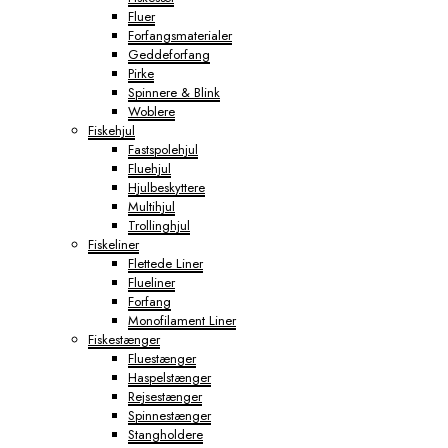
Fluer
Forfangsmaterialer
Geddeforfang
Pirke
Spinnere & Blink
Woblere
Fiskehjul
Fastspolehjul
Fluehjul
Hjulbeskyttere
Multihjul
Trollinghjul
Fiskeliner
Flettede Liner
Flueliner
Forfang
Monofilament Liner
Fiskestænger
Fluestænger
Haspelstænger
Rejsestænger
Spinnestænger
Stangholdere