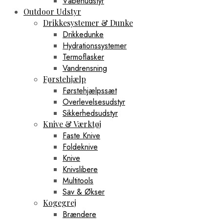
Våbenudstyr
Outdoor Udstyr
Drikkesystemer & Dunke
Drikkedunke
Hydrationssystemer
Termoflasker
Vandrensning
Førstehjælp
Førstehjælpssæt
Overlevelsesudstyr
Sikkerhedsudstyr
Knive & Værktøj
Faste Knive
Foldeknive
Knive
Knivslibere
Multitools
Sav & Økser
Kogegrej
Brændere