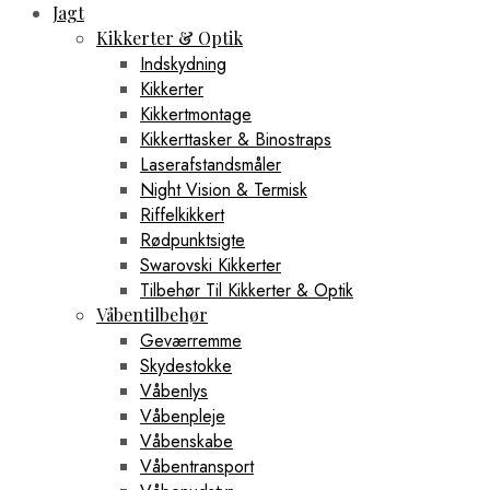
Jagt
Kikkerter & Optik
Indskydning
Kikkerter
Kikkertmontage
Kikkerttasker & Binostraps
Laserafstandsmåler
Night Vision & Termisk
Riffelkikkert
Rødpunktsigte
Swarovski Kikkerter
Tilbehør Til Kikkerter & Optik
Våbentilbehør
Geværremme
Skydestokke
Våbenlys
Våbenpleje
Våbenskabe
Våbentransport