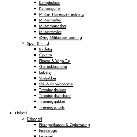
Kampbukser
Kampskjorter
Militær Hovedpåklædning
Militærbælter
Militærhandsker
Militærstøvler
Øvrig Militærbeklædning
Sport & Fritid
Badetøj
Cykeltøj
Fitness & Yoga Tøj
Golfbeklædning
Løbetøj
Skaljakker
Ski- & Snowboardtøj
Træningsbukser
Træningshandsker
Træningsjakker
Træningsshorts
Fiskeri
Fiskegrej
Fiskegrejkasser & Opbevaring
Fiskekroge
Fiskesæt