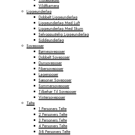
Vildtkamera
Liggeunderlag
Dobbelt Liggeunderlag
Liggeunderlag Med Luft
Liggeunderlag Med Skum
Selvoppustelig Liggeunderlag
Siddeunderlag
Soveposer
Børnesoveposer
Dobbelt Soveposer
Dunsoveposer
Fibersoveposer
Lagenposer
Sæsoner Soveposer
Sommersoveposer
Tilbehør Til Soveposer
Vintersoveposer
Telte
1 Personers Telte
2 Personers Telte
3 Personers Telte
4 Personers Telte
5-8 Personers Telte