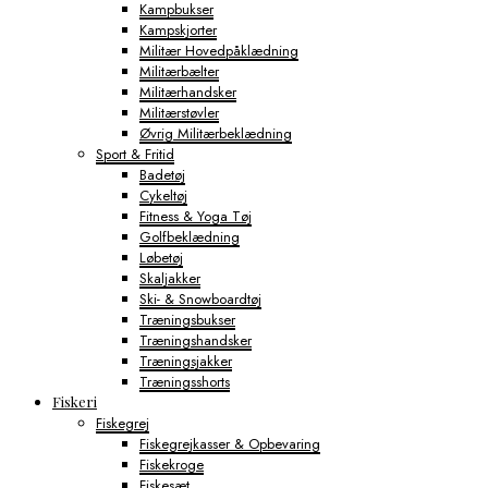
Kampbukser
Kampskjorter
Militær Hovedpåklædning
Militærbælter
Militærhandsker
Militærstøvler
Øvrig Militærbeklædning
Sport & Fritid
Badetøj
Cykeltøj
Fitness & Yoga Tøj
Golfbeklædning
Løbetøj
Skaljakker
Ski- & Snowboardtøj
Træningsbukser
Træningshandsker
Træningsjakker
Træningsshorts
Fiskeri
Fiskegrej
Fiskegrejkasser & Opbevaring
Fiskekroge
Fiskesæt