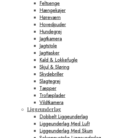
Feltsenge
Hængekøjer
Høreværn
Hovedpuder
Hundegrej
Jagtkamera
Jagtstole
Jagttasker
Kald & Lokkefugle
Skjul & Sløring
Skydebriller
Slagtegrej
Tæpper
Trofæplader
Vildtkamera
Liggeunderlag
Dobbelt Liggeunderlag
Liggeunderlag Med Luft
Liggeunderlag Med Skum
Selvoppustelig Liggeunderlag