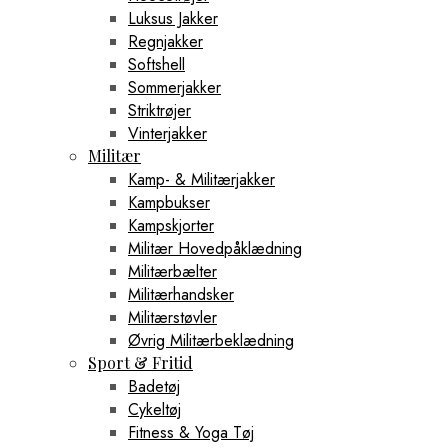
Luksus Jakker
Regnjakker
Softshell
Sommerjakker
Striktrøjer
Vinterjakker
Militær
Kamp- & Militærjakker
Kampbukser
Kampskjorter
Militær Hovedpåklædning
Militærbælter
Militærhandsker
Militærstøvler
Øvrig Militærbeklædning
Sport & Fritid
Badetøj
Cykeltøj
Fitness & Yoga Tøj