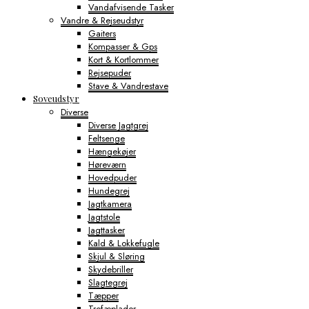
Vandafvisende Tasker
Vandre & Rejseudstyr
Gaiters
Kompasser & Gps
Kort & Kortlommer
Rejsepuder
Stave & Vandrestave
Soveudstyr
Diverse
Diverse Jagtgrej
Feltsenge
Hængekøjer
Høreværn
Hovedpuder
Hundegrej
Jagtkamera
Jagtstole
Jagttasker
Kald & Lokkefugle
Skjul & Sløring
Skydebriller
Slagtegrej
Tæpper
Trofæplader