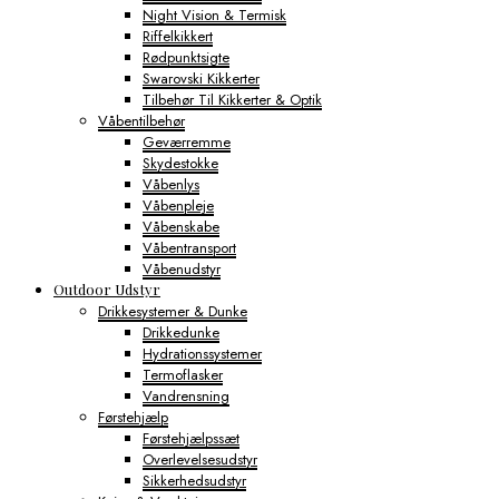
Night Vision & Termisk
Riffelkikkert
Rødpunktsigte
Swarovski Kikkerter
Tilbehør Til Kikkerter & Optik
Våbentilbehør
Geværremme
Skydestokke
Våbenlys
Våbenpleje
Våbenskabe
Våbentransport
Våbenudstyr
Outdoor Udstyr
Drikkesystemer & Dunke
Drikkedunke
Hydrationssystemer
Termoflasker
Vandrensning
Førstehjælp
Førstehjælpssæt
Overlevelsesudstyr
Sikkerhedsudstyr