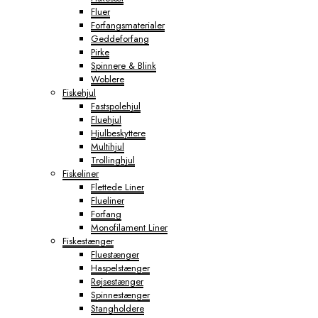
Fluer
Forfangsmaterialer
Geddeforfang
Pirke
Spinnere & Blink
Woblere
Fiskehjul
Fastspolehjul
Fluehjul
Hjulbeskyttere
Multihjul
Trollinghjul
Fiskeliner
Flettede Liner
Flueliner
Forfang
Monofilament Liner
Fiskestænger
Fluestænger
Haspelstænger
Rejsestænger
Spinnestænger
Stangholdere