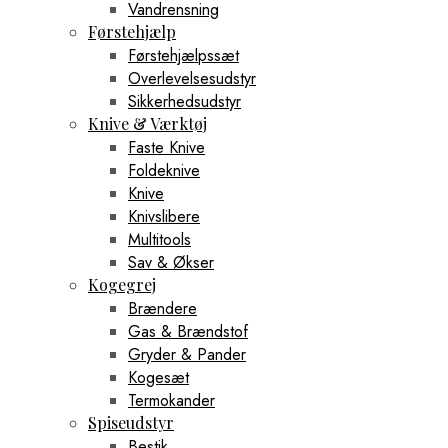
Vandrensning
Førstehjælp
Førstehjælpssæt
Overlevelsesudstyr
Sikkerhedsudstyr
Knive & Værktøj
Faste Knive
Foldeknive
Knive
Knivslibere
Multitools
Sav & Økser
Kogegrej
Brændere
Gas & Brændstof
Gryder & Pander
Kogesæt
Termokander
Spiseudstyr
Bestik