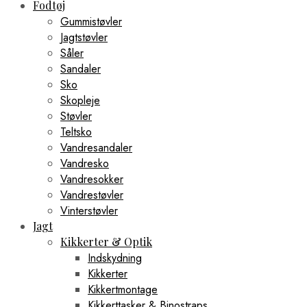
Fodtøj
Gummistøvler
Jagtstøvler
Såler
Sandaler
Sko
Skopleje
Støvler
Teltsko
Vandresandaler
Vandresko
Vandresokker
Vandrestøvler
Vinterstøvler
Jagt
Kikkerter & Optik
Indskydning
Kikkerter
Kikkertmontage
Kikkerttasker & Binostraps