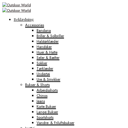
Beklædning
Accessories
Bandana
Briller & Solbriller
Halstørklæder
Handsker
Huer & Hatte
Seler & Bælter
Sokker
Tørklæder
Undertøj
Ure & Smykker
Bukser & Shorts
Arbejdsshorts
Chinos
Jeans
Korte Bukser
Lange Bukser
Sportshorts
Vandre- & Friluftsbukser