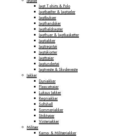
Jagttøj
Jagt T-shirts & Polo
Jagtbælter & Jagtseler
Jagtbukser
Jagthandsker
Jagtheldragter
Jagthuer & Jagtkasketter
Jagtjakker
Jagtregntøj
Jagtskjorter
Jagttrøjer
Jagtundertøj
Jagtveste & Skydeveste
Jakker
Dunjakker
Fleecetrøjer
Luksus Jakker
Regnjakker
Softshell
Sommerjakker
Striktrøjer
Vinterjakker
Militær
Kamp- & Militærjakker