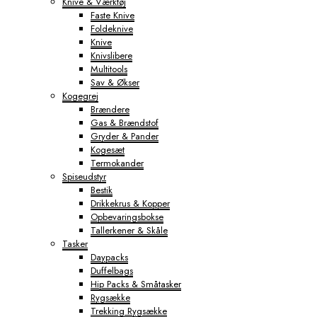
Knive & Værktøj
Faste Knive
Foldeknive
Knive
Knivslibere
Multitools
Sav & Økser
Kogegrej
Brændere
Gas & Brændstof
Gryder & Pander
Kogesæt
Termokander
Spiseudstyr
Bestik
Drikkekrus & Kopper
Opbevaringsbokse
Tallerkener & Skåle
Tasker
Daypacks
Duffelbags
Hip Packs & Småtasker
Rygsække
Trekking Rygsække