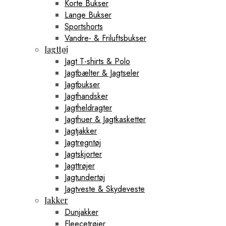
Korte Bukser
Lange Bukser
Sportshorts
Vandre- & Friluftsbukser
Jagttøj
Jagt T-shirts & Polo
Jagtbælter & Jagtseler
Jagtbukser
Jagthandsker
Jagtheldragter
Jagthuer & Jagtkasketter
Jagtjakker
Jagtregntøj
Jagtskjorter
Jagttrøjer
Jagtundertøj
Jagtveste & Skydeveste
Jakker
Dunjakker
Fleecetrøjer