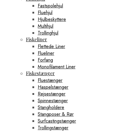
Fastspolehjul
Fluehjul
Hjulbeskyttere
Multihjul
Trollinghjul
Fiskeliner
Flettede Liner
Flueliner
Forfang
Monofilament Liner
Fiskestænger
Fluestænger
Haspelstænger
Rejsestænger
Spinnestænger
Stangholdere
Stangposer & Rør
Surfcastingstænger
Trollingstænger