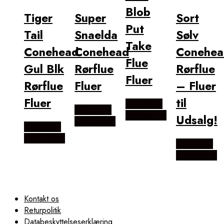
Blob
Tiger
Super
Sort
Put
Tail
Snaelda
Sølv
Take
Conehead
Conehead
Conehea
Flue
Gul Blk
Rørflue
Rørflue
Fluer
Rørflue
Fluer
– Fluer
Fluer
til
Købes hos
Købes hos
Outdoornu
Udsalg!
Outdoornu
Købes hos
Outdoornu
Købes hos
Outdoornu
Kontakt os
Returpolitik
Databeskyttelseserklæring