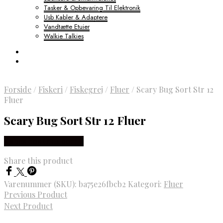
Tasker & Opbevaring Til Elektronik
Usb Kabler & Adaptere
Vandtætte Etuier
Walkie Talkies
Forside
/
Fiskeri
/
Fiskegrej
/
Fluer
/
Scary Bug Sort Str 12
Fluer
Scary Bug Sort Str 12 Fluer
Købes hos Outdoornu
Share this product
Varenummer (SKU):
ba75e26fbcb2
Kategori:
Fluer
Previous Product
Next Product