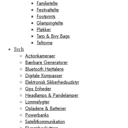
Familietelte
Festivaltelte
Footprints
Glampingtelte
Pløkker
Tarp & Bivy Bags
Teltovne
Tech
Actionkameraer
Bærbare Generatorer
Bluetooth Højttalere
Digitale Kompasser
Elektronisk Sikkerhedsudstyr
Gps Enheder
Headlamps & Pandelamper
Lommelygter
Opladere & Batterier
Powerbanks
Satellitkommunikation