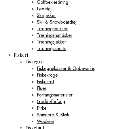
Golfbeklædning
Løbetøj
Skaljakker
Ski- & Snowboardtøj
Træningsbukser
Træningshandsker
Træningsjakker
Træningsshorts
Fiskeri
Fiskegrej
Fiskegrejkasser & Opbevaring
Fiskekroge
Fiskesæt
Fluer
Forfangsmaterialer
Geddeforfang
Pirke
Spinnere & Blink
Woblere
Fiskehjul