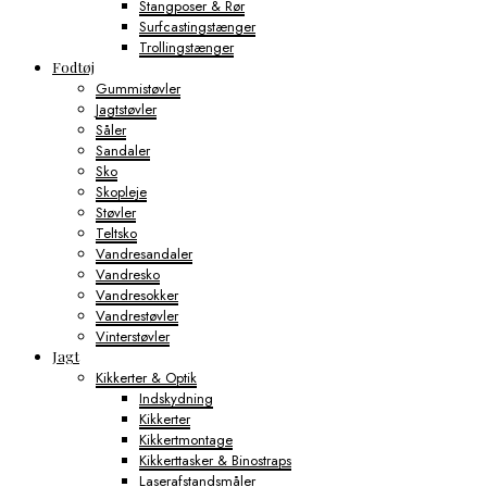
Stangposer & Rør
Surfcastingstænger
Trollingstænger
Fodtøj
Gummistøvler
Jagtstøvler
Såler
Sandaler
Sko
Skopleje
Støvler
Teltsko
Vandresandaler
Vandresko
Vandresokker
Vandrestøvler
Vinterstøvler
Jagt
Kikkerter & Optik
Indskydning
Kikkerter
Kikkertmontage
Kikkerttasker & Binostraps
Laserafstandsmåler