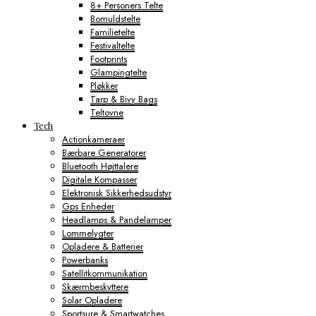
8+ Personers Telte
Bomuldstelte
Familietelte
Festivaltelte
Footprints
Glampingtelte
Pløkker
Tarp & Bivy Bags
Teltovne
Tech
Actionkameraer
Bærbare Generatorer
Bluetooth Højttalere
Digitale Kompasser
Elektronisk Sikkerhedsudstyr
Gps Enheder
Headlamps & Pandelamper
Lommelygter
Opladere & Batterier
Powerbanks
Satellitkommunikation
Skærmbeskyttere
Solar Opladere
Sportsure & Smartwatches