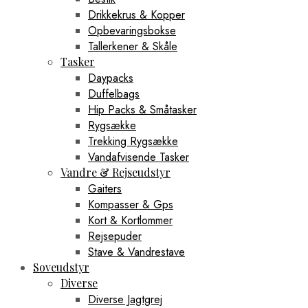
Drikkekrus & Kopper
Opbevaringsbokse
Tallerkener & Skåle
Tasker
Daypacks
Duffelbags
Hip Packs & Småtasker
Rygsække
Trekking Rygsække
Vandafvisende Tasker
Vandre & Rejseudstyr
Gaiters
Kompasser & Gps
Kort & Kortlommer
Rejsepuder
Stave & Vandrestave
Soveudstyr
Diverse
Diverse Jagtgrej