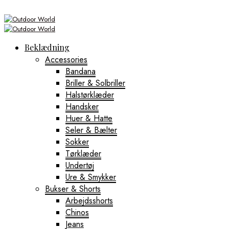
Beklædning
Accessories
Bandana
Briller & Solbriller
Halstørklæder
Handsker
Huer & Hatte
Seler & Bælter
Sokker
Tørklæder
Undertøj
Ure & Smykker
Bukser & Shorts
Arbejdsshorts
Chinos
Jeans