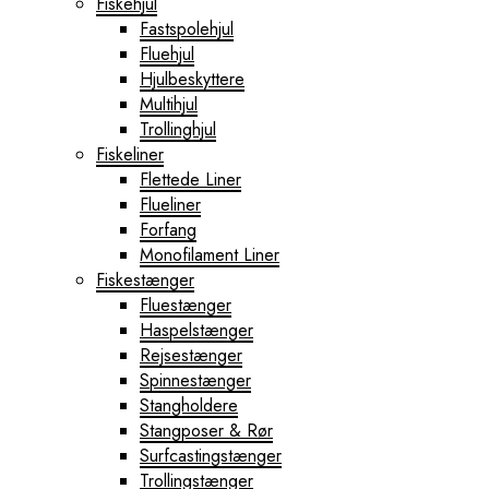
Fiskehjul
Fastspolehjul
Fluehjul
Hjulbeskyttere
Multihjul
Trollinghjul
Fiskeliner
Flettede Liner
Flueliner
Forfang
Monofilament Liner
Fiskestænger
Fluestænger
Haspelstænger
Rejsestænger
Spinnestænger
Stangholdere
Stangposer & Rør
Surfcastingstænger
Trollingstænger