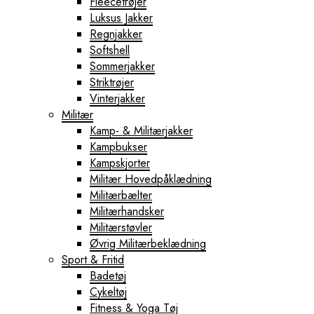
Fleecetrøjer
Luksus Jakker
Regnjakker
Softshell
Sommerjakker
Striktrøjer
Vinterjakker
Militær
Kamp- & Militærjakker
Kampbukser
Kampskjorter
Militær Hovedpåklædning
Militærbælter
Militærhandsker
Militærstøvler
Øvrig Militærbeklædning
Sport & Fritid
Badetøj
Cykeltøj
Fitness & Yoga Tøj