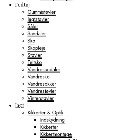
Fodtøj
Gummistøvler
Jagtstøvler
Såler
Sandaler
Sko
Skopleje
Støvler
Teltsko
Vandresandaler
Vandresko
Vandresokker
Vandrestøvler
Vinterstøvler
Jagt
Kikkerter & Optik
Indskydning
Kikkerter
Kikkertmontage