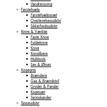
Vandrensning
Førstehjælp
Førstehjælpssæt
Overlevelsesudstyr
Sikkerhedsudstyr
Knive & Værktøj
Faste Knive
Foldeknive
Knive
Knivslibere
Multitools
Sav & Økser
Kogegrej
Brændere
Gas & Brændstof
Gryder & Pander
Kogesæt
Termokander
Spiseudstyr