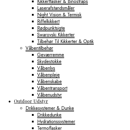
Kikkerttasker & Binostraps
Laserafstandsmåler
Night Vision & Termisk
Riffelkikkert
Rødpunktsigte
Swarovski Kikkerter
Tilbehør Til Kikkerter & Optik
Våbentilbehør
Geværremme
Skydestokke
Våbenlys
Våbenpleje
Våbenskabe
Våbentransport
Våbenudstyr
Outdoor Udstyr
Drikkesystemer & Dunke
Drikkedunke
Hydrationssystemer
Termoflasker