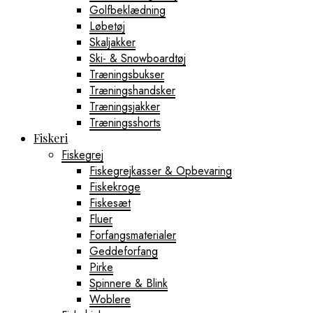
Golfbeklædning
Løbetøj
Skaljakker
Ski- & Snowboardtøj
Træningsbukser
Træningshandsker
Træningsjakker
Træningsshorts
Fiskeri
Fiskegrej
Fiskegrejkasser & Opbevaring
Fiskekroge
Fiskesæt
Fluer
Forfangsmaterialer
Geddeforfang
Pirke
Spinnere & Blink
Woblere