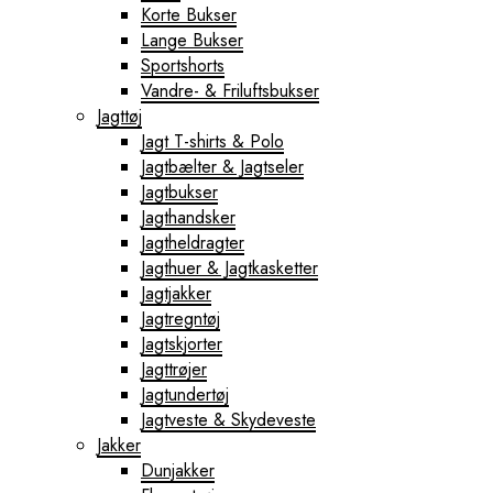
Korte Bukser
Lange Bukser
Sportshorts
Vandre- & Friluftsbukser
Jagttøj
Jagt T-shirts & Polo
Jagtbælter & Jagtseler
Jagtbukser
Jagthandsker
Jagtheldragter
Jagthuer & Jagtkasketter
Jagtjakker
Jagtregntøj
Jagtskjorter
Jagttrøjer
Jagtundertøj
Jagtveste & Skydeveste
Jakker
Dunjakker