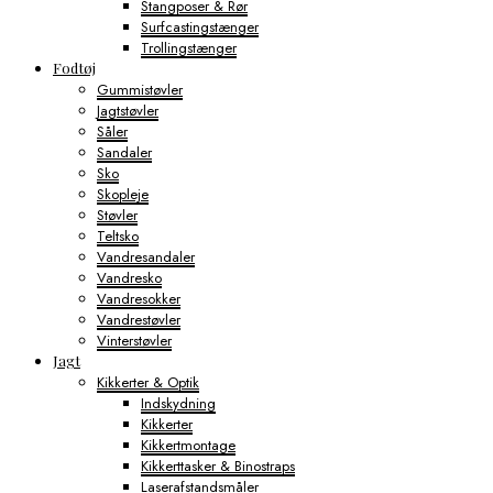
Stangposer & Rør
Surfcastingstænger
Trollingstænger
Fodtøj
Gummistøvler
Jagtstøvler
Såler
Sandaler
Sko
Skopleje
Støvler
Teltsko
Vandresandaler
Vandresko
Vandresokker
Vandrestøvler
Vinterstøvler
Jagt
Kikkerter & Optik
Indskydning
Kikkerter
Kikkertmontage
Kikkerttasker & Binostraps
Laserafstandsmåler