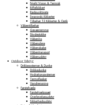
Night Vision & Termisk
Riffelkikkert
Rødpunktsigte
Swarovski Kikkerter
Tilbehør Til Kikkerter & Optik
Våbentilbehør
Geværremme
Skydestokke
Våbenlys
Våbenpleje
Våbenskabe
Våbentransport
Våbenudstyr
Outdoor Udstyr
Drikkesystemer & Dunke
Drikkedunke
Hydrationssystemer
Termoflasker
Vandrensning
Førstehjælp
Førstehjælpssæt
Overlevelsesudstyr
Sikkerhedsudstyr