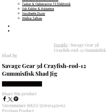
Tasker & Opbevaring Til Elektronik
Usb Kabler & Adaptere
Vandtætte Etuier
Walkie Talkies
Forside
/
Savage Gear 3d
Crayfish-rød-12 Gummisfisk
Shad Jig
Savage Gear 3d Crayfish-rød-12
Gummisfisk Shad Jig
Købes hos Outdoornu
Share this product
Varenummer (SKU):
5706301471062
Previous Product