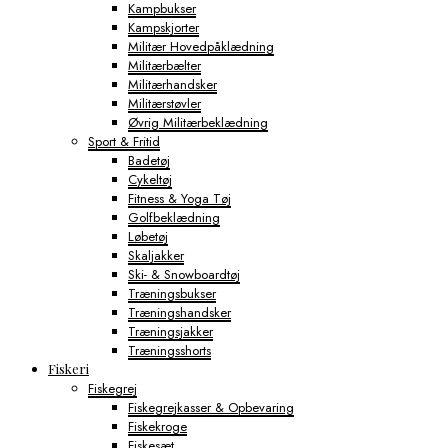
Kampbukser
Kampskjorter
Militær Hovedpåklædning
Militærbælter
Militærhandsker
Militærstøvler
Øvrig Militærbeklædning
Sport & Fritid
Badetøj
Cykeltøj
Fitness & Yoga Tøj
Golfbeklædning
Løbetøj
Skaljakker
Ski- & Snowboardtøj
Træningsbukser
Træningshandsker
Træningsjakker
Træningsshorts
Fiskeri
Fiskegrej
Fiskegrejkasser & Opbevaring
Fiskekroge
Fiskesæt