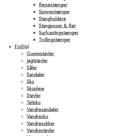
Rejsestænger
Spinnestænger
Stangholdere
Stangposer & Rør
Surfcastingstænger
Trollingstænger
Fodtøj
Gummistøvler
Jagtstøvler
Såler
Sandaler
Sko
Skopleje
Støvler
Teltsko
Vandresandaler
Vandresko
Vandresokker
Vandrestøvler