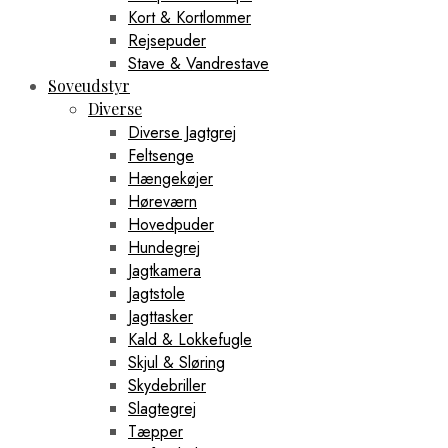
Kort & Kortlommer
Rejsepuder
Stave & Vandrestave
Soveudstyr
Diverse
Diverse Jagtgrej
Feltsenge
Hængekøjer
Høreværn
Hovedpuder
Hundegrej
Jagtkamera
Jagtstole
Jagttasker
Kald & Lokkefugle
Skjul & Sløring
Skydebriller
Slagtegrej
Tæpper