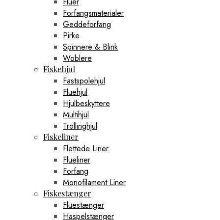
Fluer
Forfangsmaterialer
Geddeforfang
Pirke
Spinnere & Blink
Woblere
Fiskehjul
Fastspolehjul
Fluehjul
Hjulbeskyttere
Multihjul
Trollinghjul
Fiskeliner
Flettede Liner
Flueliner
Forfang
Monofilament Liner
Fiskestænger
Fluestænger
Haspelstænger