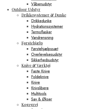
Våbenudstyr
Outdoor Udstyr
Drikkesystemer & Dunke
Drikkedunke
Hydrationssystemer
Termoflasker
Vandrensning
Førstehjælp
Førstehjælpssæt
Overlevelsesudstyr
Sikkerhedsudstyr
Knive & Værktøj
Faste Knive
Foldeknive
Knive
Knivslibere
Multitools
Sav & Økser
Kogegrej