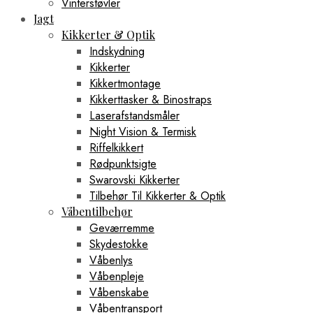
Vinterstøvler
Jagt
Kikkerter & Optik
Indskydning
Kikkerter
Kikkertmontage
Kikkerttasker & Binostraps
Laserafstandsmåler
Night Vision & Termisk
Riffelkikkert
Rødpunktsigte
Swarovski Kikkerter
Tilbehør Til Kikkerter & Optik
Våbentilbehør
Geværremme
Skydestokke
Våbenlys
Våbenpleje
Våbenskabe
Våbentransport