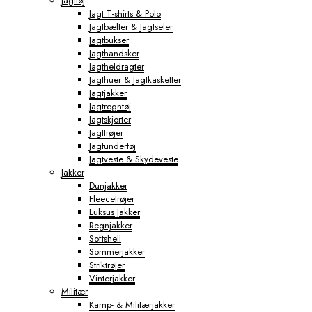
Jagttøj
Jagt T-shirts & Polo
Jagtbælter & Jagtseler
Jagtbukser
Jagthandsker
Jagtheldragter
Jagthuer & Jagtkasketter
Jagtjakker
Jagtregntøj
Jagtskjorter
Jagttrøjer
Jagtundertøj
Jagtveste & Skydeveste
Jakker
Dunjakker
Fleecetrøjer
Luksus Jakker
Regnjakker
Softshell
Sommerjakker
Striktrøjer
Vinterjakker
Militær
Kamp- & Militærjakker