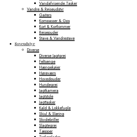
Vandafvisende Tasker
Vandre & Rejseudstyr
Gaiters
Kompasser & Gps
Kort & Kortlommer
Rejsepuder
Stave & Vandrestave
Soveudstyr
Diverse
Diverse Jagtgrej
Feltsenge
Hængekøjer
Høreværn
Hovedpuder
Hundegrej
Jagtkamera
Jagtstole
Jagttasker
Kald & Lokkefugle
Skjul & Sløring
Skydebriller
Slagtegrej
Tæpper
Trofæplader