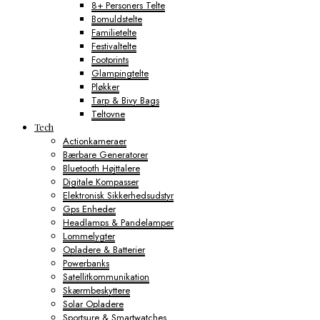
8+ Personers Telte
Bomuldstelte
Familietelte
Festivaltelte
Footprints
Glampingtelte
Pløkker
Tarp & Bivy Bags
Teltovne
Tech
Actionkameraer
Bærbare Generatorer
Bluetooth Højttalere
Digitale Kompasser
Elektronisk Sikkerhedsudstyr
Gps Enheder
Headlamps & Pandelamper
Lommelygter
Opladere & Batterier
Powerbanks
Satellitkommunikation
Skærmbeskyttere
Solar Opladere
Sportsure & Smartwatches