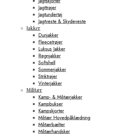
Jagtskjorter
Jagttrøjer
Jagtundertøj
Jagtveste & Skydeveste
Jakker
Dunjakker
Fleecetrøjer
Luksus Jakker
Regnjakker
Softshell
Sommerjakker
Striktrøjer
Vinterjakker
Militær
Kamp- & Militærjakker
Kampbukser
Kampskjorter
Militær Hovedpåklædning
Militærbælter
Militærhandsker