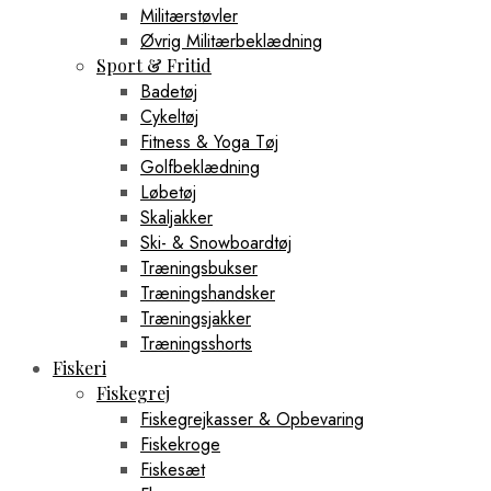
Militærstøvler
Øvrig Militærbeklædning
Sport & Fritid
Badetøj
Cykeltøj
Fitness & Yoga Tøj
Golfbeklædning
Løbetøj
Skaljakker
Ski- & Snowboardtøj
Træningsbukser
Træningshandsker
Træningsjakker
Træningsshorts
Fiskeri
Fiskegrej
Fiskegrejkasser & Opbevaring
Fiskekroge
Fiskesæt