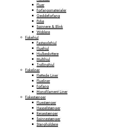
Fluer
Forfangsmaterialer
Geddeforfang
Pirke
Spinnere & Blink
Woblere
Fiskehjul
Fastspolehjul
Fluehjul
Hjulbeskyttere
Multihjul
Trollinghjul
Fiskeliner
Flettede Liner
Flueliner
Forfang
Monofilament Liner
Fiskestænger
Fluestænger
Haspelstænger
Rejsestænger
Spinnestænger
Stangholdere