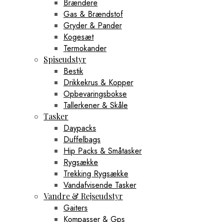
Brændere
Gas & Brændstof
Gryder & Pander
Kogesæt
Termokander
Spiseudstyr
Bestik
Drikkekrus & Kopper
Opbevaringsbokse
Tallerkener & Skåle
Tasker
Daypacks
Duffelbags
Hip Packs & Småtasker
Rygsække
Trekking Rygsække
Vandafvisende Tasker
Vandre & Rejseudstyr
Gaiters
Kompasser & Gps