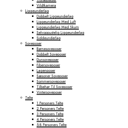
Vildtkamera
Liggeunderlag
Dobbelt Liggeunderlag
Liggeunderlag Med Luft
Liggeunderlag Med Skum
Selvoppustelig Liggeunderlag
Siddeunderlag
Soveposer
Børnesoveposer
Dobbelt Soveposer
Dunsoveposer
Fibersoveposer
Lagenposer
Sæsoner Soveposer
Sommersoveposer
Tilbehør Til Soveposer
Vintersoveposer
Telte
1 Personers Telte
2 Personers Telte
3 Personers Telte
4 Personers Telte
5-8 Personers Telte