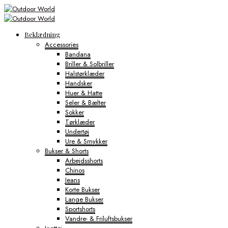
Beklædning
Accessories
Bandana
Briller & Solbriller
Halstørklæder
Handsker
Huer & Hatte
Seler & Bælter
Sokker
Tørklæder
Undertøj
Ure & Smykker
Bukser & Shorts
Arbejdsshorts
Chinos
Jeans
Korte Bukser
Lange Bukser
Sportshorts
Vandre- & Friluftsbukser