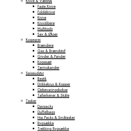
Knive & Værktøj
Faste Knive
Foldeknive
Knive
Knivslibere
Multitools
Sav & Økser
Kogegrej
Brændere
Gas & Brændstof
Gryder & Pander
Kogesæt
Termokander
Spiseudstyr
Bestik
Drikkekrus & Kopper
Opbevaringsbokse
Tallerkener & Skåle
Tasker
Daypacks
Duffelbags
Hip Packs & Småtasker
Rygsække
Trekking Rygsække