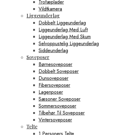
Trofæplader
Vildtkamera
Liggeunderlag
Dobbelt Liggeunderlag
Liggeunderlag Med Luft
Liggeunderlag Med Skum
Selvoppustelig Liggeunderlag
Siddeunderlag
Soveposer
Børnesoveposer
Dobbelt Soveposer
Dunsoveposer
Fibersoveposer
Lagenposer
Sæsoner Soveposer
Sommersoveposer
Tilbehør Til Soveposer
Vintersoveposer
Telte
1 Personers Telte