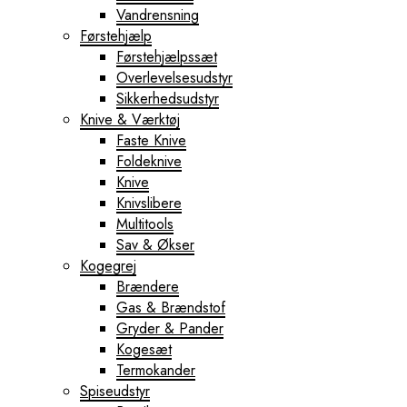
Vandrensning
Førstehjælp
Førstehjælpssæt
Overlevelsesudstyr
Sikkerhedsudstyr
Knive & Værktøj
Faste Knive
Foldeknive
Knive
Knivslibere
Multitools
Sav & Økser
Kogegrej
Brændere
Gas & Brændstof
Gryder & Pander
Kogesæt
Termokander
Spiseudstyr