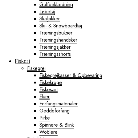
Golfbeklædning
Løbetøj
Skaljakker
Ski- & Snowboardtøj
Træningsbukser
Træningshandsker
Træningsjakker
Træningsshorts
Fiskeri
Fiskegrej
Fiskegrejkasser & Opbevaring
Fiskekroge
Fiskesæt
Fluer
Forfangsmaterialer
Geddeforfang
Pirke
Spinnere & Blink
Woblere