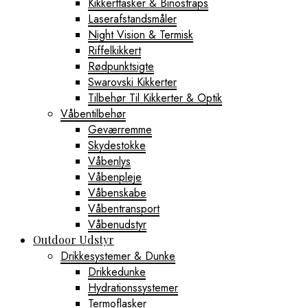
Kikkerttasker & Binostraps
Laserafstandsmåler
Night Vision & Termisk
Riffelkikkert
Rødpunktsigte
Swarovski Kikkerter
Tilbehør Til Kikkerter & Optik
Våbentilbehør
Geværremme
Skydestokke
Våbenlys
Våbenpleje
Våbenskabe
Våbentransport
Våbenudstyr
Outdoor Udstyr
Drikkesystemer & Dunke
Drikkedunke
Hydrationssystemer
Termoflasker