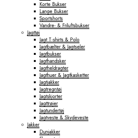
Korte Bukser
Lange Bukser
Sportshorts
Vandre- & Friluftsbukser
Jagttøj
Jagt T-shirts & Polo
Jagtbælter & Jagtseler
Jagtbukser
Jagthandsker
Jagtheldragter
Jagthuer & Jagtkasketter
Jagtjakker
Jagtregntøj
Jagtskjorter
Jagttrøjer
Jagtundertøj
Jagtveste & Skydeveste
Jakker
Dunjakker