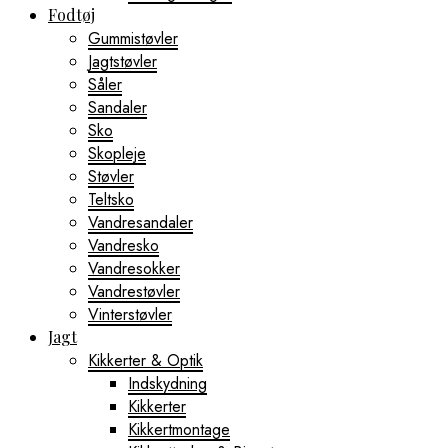
Fodtøj
Gummistøvler
Jagtstøvler
Såler
Sandaler
Sko
Skopleje
Støvler
Teltsko
Vandresandaler
Vandresko
Vandresokker
Vandrestøvler
Vinterstøvler
Jagt
Kikkerter & Optik
Indskydning
Kikkerter
Kikkertmontage