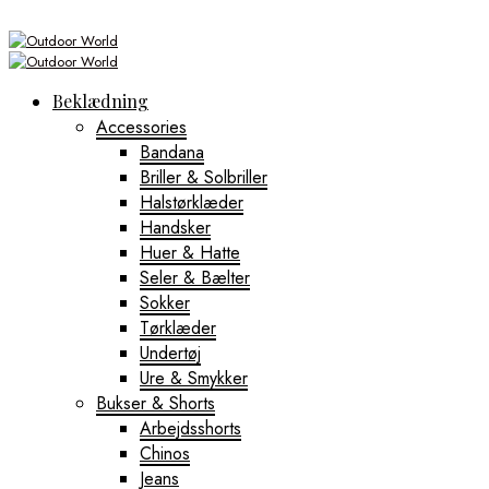
Beklædning
Accessories
Bandana
Briller & Solbriller
Halstørklæder
Handsker
Huer & Hatte
Seler & Bælter
Sokker
Tørklæder
Undertøj
Ure & Smykker
Bukser & Shorts
Arbejdsshorts
Chinos
Jeans