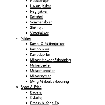
Fleecetrøjer
Luksus Jakker
Regnjakker
Softshell
Sommerjakker
Striktrøjer
Vinterjakker
Militær
Kamp- & Militærjakker
Kampbukser
Kampskjorter
Militær Hovedpåklædning
Militærbælter
Militærhandsker
Militærstøvler
Øvrig Militærbeklædning
Sport & Fritid
Badetøj
Cykeltøj
Fitness & Yoga Tøj