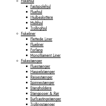
Fiskehjul
Fastspolehjul
Fluehjul
Hjulbeskyttere
Multihjul
Trollinghjul
Fiskeliner
Flettede Liner
Flueliner
Forfang
Monofilament Liner
Fiskestænger
Fluestænger
Haspelstænger
Rejsestænger
Spinnestænger
Stangholdere
Stangposer & Rør
Surfcastingstænger
Trollingstænger