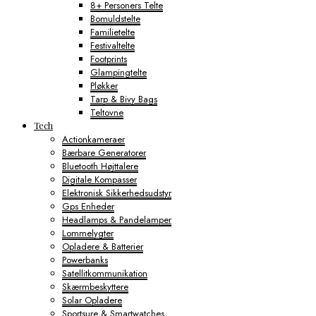
8+ Personers Telte
Bomuldstelte
Familietelte
Festivaltelte
Footprints
Glampingtelte
Pløkker
Tarp & Bivy Bags
Teltovne
Tech
Actionkameraer
Bærbare Generatorer
Bluetooth Højttalere
Digitale Kompasser
Elektronisk Sikkerhedsudstyr
Gps Enheder
Headlamps & Pandelamper
Lommelygter
Opladere & Batterier
Powerbanks
Satellitkommunikation
Skærmbeskyttere
Solar Opladere
Sportsure & Smartwatches