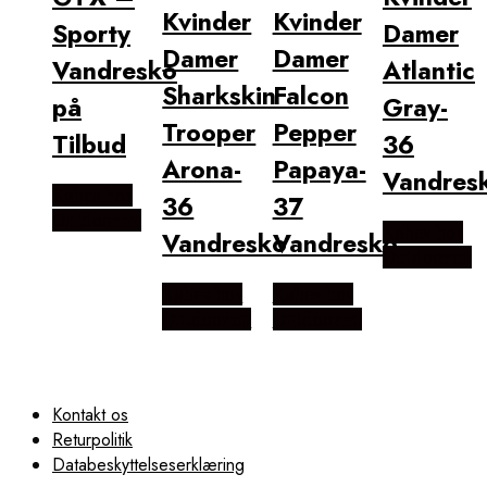
Kvinder
Kvinder
Sporty
Damer
Damer
Damer
Vandresko
Atlantic
Sharkskin
Falcon
på
Gray-
Trooper
Pepper
Tilbud
36
Arona-
Papaya-
Vandres
Købes hos
36
37
Outdoornu
Købes hos
Vandresko
Vandresko
Outdoornu
Købes hos
Købes hos
Outdoornu
Outdoornu
Kontakt os
Returpolitik
Databeskyttelseserklæring