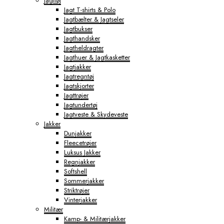
Jagttøj
Jagt T-shirts & Polo
Jagtbælter & Jagtseler
Jagtbukser
Jagthandsker
Jagtheldragter
Jagthuer & Jagtkasketter
Jagtjakker
Jagtregntøj
Jagtskjorter
Jagttrøjer
Jagtundertøj
Jagtveste & Skydeveste
Jakker
Dunjakker
Fleecetrøjer
Luksus Jakker
Regnjakker
Softshell
Sommerjakker
Striktrøjer
Vinterjakker
Militær
Kamp- & Militærjakker