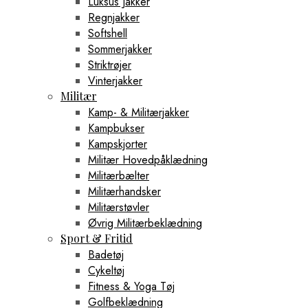
Luksus Jakker
Regnjakker
Softshell
Sommerjakker
Striktrøjer
Vinterjakker
Militær
Kamp- & Militærjakker
Kampbukser
Kampskjorter
Militær Hovedpåklædning
Militærbælter
Militærhandsker
Militærstøvler
Øvrig Militærbeklædning
Sport & Fritid
Badetøj
Cykeltøj
Fitness & Yoga Tøj
Golfbeklædning