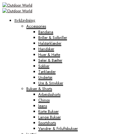
Beklædning
Accessories
Bandana
Briller & Solbriller
Halstørklæder
Handsker
Huer & Hatte
Seler & Bælter
Sokker
Tørklæder
Undertøj
Ure & Smykker
Bukser & Shorts
Arbejdsshorts
Chinos
Jeans
Korte Bukser
Lange Bukser
Sportshorts
Vandre- & Friluftsbukser