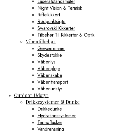
Laserafstandsmåler
Night Vision & Termisk
Riffelkikkert
Rødpunktsigte
Swarovski Kikkerter
Tilbehør Til Kikkerter & Optik
Våbentilbehør
Geværremme
Skydestokke
Våbenlys
Våbenpleje
Våbenskabe
Våbentransport
Våbenudstyr
Outdoor Udstyr
Drikkesystemer & Dunke
Drikkedunke
Hydrationssystemer
Termoflasker
Vandrensning