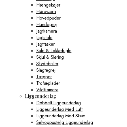
Hængekøjer
Høreværn
Hovedpuder
Hundegrej
Jagtkamera
Jagtstole
Jagttasker
Kald & Lokkefugle
Skjul & Sløring
Skydebriller
Slagtegrej
Tæpper
Trofæplader
Vildtkamera
Liggeunderlag
Dobbelt Liggeunderlag
Liggeunderlag Med Luft
Liggeunderlag Med Skum
Selvoppustelig Liggeunderlag