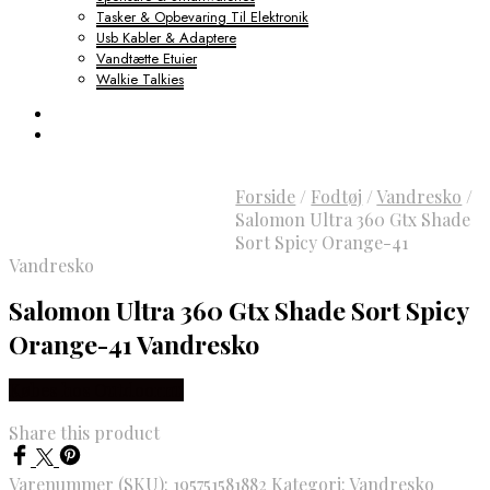
Tasker & Opbevaring Til Elektronik
Usb Kabler & Adaptere
Vandtætte Etuier
Walkie Talkies
Forside
/
Fodtøj
/
Vandresko
/
Salomon Ultra 360 Gtx Shade
Sort Spicy Orange-41
Vandresko
Salomon Ultra 360 Gtx Shade Sort Spicy
Orange-41 Vandresko
Købes hos Outdoornu
Share this product
Varenummer (SKU):
195751581882
Kategori:
Vandresko