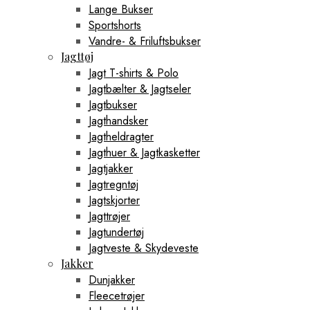
Lange Bukser
Sportshorts
Vandre- & Friluftsbukser
Jagttøj
Jagt T-shirts & Polo
Jagtbælter & Jagtseler
Jagtbukser
Jagthandsker
Jagtheldragter
Jagthuer & Jagtkasketter
Jagtjakker
Jagtregntøj
Jagtskjorter
Jagttrøjer
Jagtundertøj
Jagtveste & Skydeveste
Jakker
Dunjakker
Fleecetrøjer