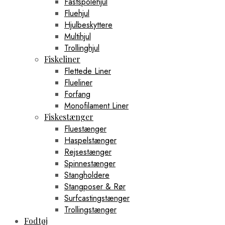
Fastspolehjul
Fluehjul
Hjulbeskyttere
Multihjul
Trollinghjul
Fiskeliner
Flettede Liner
Flueliner
Forfang
Monofilament Liner
Fiskestænger
Fluestænger
Haspelstænger
Rejsestænger
Spinnestænger
Stangholdere
Stangposer & Rør
Surfcastingstænger
Trollingstænger
Fodtøj