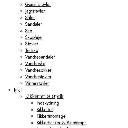
Gummistøvler
Jagtstøvler
Såler
Sandaler
Sko
Skopleje
Støvler
Teltsko
Vandresandaler
Vandresko
Vandresokker
Vandrestøvler
Vinterstøvler
Jagt
Kikkerter & Optik
Indskydning
Kikkerter
Kikkertmontage
Kikkerttasker & Binostraps