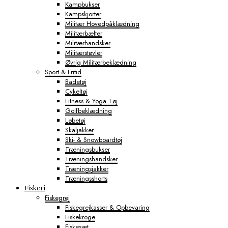
Kampbukser
Kampskjorter
Militær Hovedpåklædning
Militærbælter
Militærhandsker
Militærstøvler
Øvrig Militærbeklædning
Sport & Fritid
Badetøj
Cykeltøj
Fitness & Yoga Tøj
Golfbeklædning
Løbetøj
Skaljakker
Ski- & Snowboardtøj
Træningsbukser
Træningshandsker
Træningsjakker
Træningsshorts
Fiskeri
Fiskegrej
Fiskegrejkasser & Opbevaring
Fiskekroge
Fiskesæt