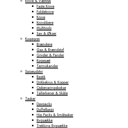
Knive & Værktøj
Faste Knive
Foldeknive
Knive
Knivslibere
Multitools
Sav & Økser
Kogegrej
Brændere
Gas & Brændstof
Gryder & Pander
Kogesæt
Termokander
Spiseudstyr
Bestik
Drikkekrus & Kopper
Opbevaringsbokse
Tallerkener & Skåle
Tasker
Daypacks
Duffelbags
Hip Packs & Småtasker
Rygsække
Trekking Rygsække