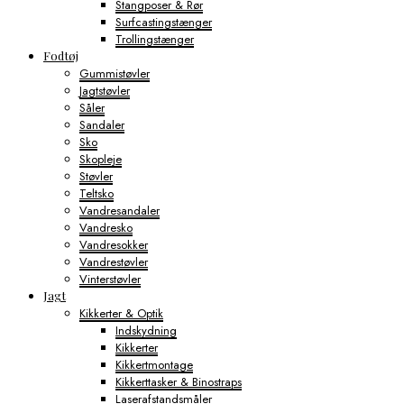
Stangposer & Rør
Surfcastingstænger
Trollingstænger
Fodtøj
Gummistøvler
Jagtstøvler
Såler
Sandaler
Sko
Skopleje
Støvler
Teltsko
Vandresandaler
Vandresko
Vandresokker
Vandrestøvler
Vinterstøvler
Jagt
Kikkerter & Optik
Indskydning
Kikkerter
Kikkertmontage
Kikkerttasker & Binostraps
Laserafstandsmåler