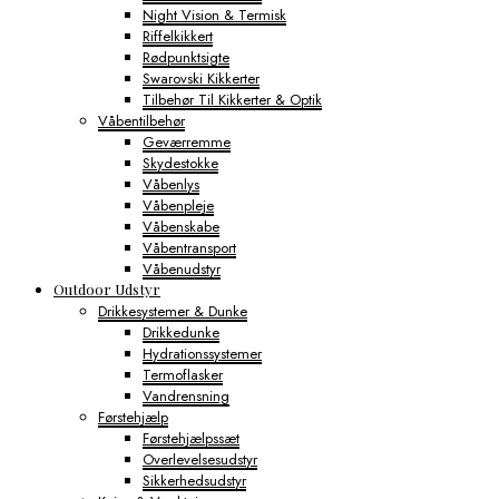
Night Vision & Termisk
Riffelkikkert
Rødpunktsigte
Swarovski Kikkerter
Tilbehør Til Kikkerter & Optik
Våbentilbehør
Geværremme
Skydestokke
Våbenlys
Våbenpleje
Våbenskabe
Våbentransport
Våbenudstyr
Outdoor Udstyr
Drikkesystemer & Dunke
Drikkedunke
Hydrationssystemer
Termoflasker
Vandrensning
Førstehjælp
Førstehjælpssæt
Overlevelsesudstyr
Sikkerhedsudstyr