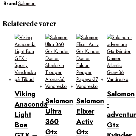
Brand
Salomon
Relaterede varer
Viking
Salomon
Salomon
Salomon
Anaconda
-
Ultra
Elixer
Light
adventu
360
Activ
Boa
Gtx
Gtx
Gtx
GTX –
Kvinder