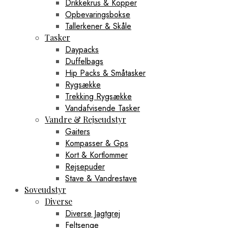
Drikkekrus & Kopper
Opbevaringsbokse
Tallerkener & Skåle
Tasker
Daypacks
Duffelbags
Hip Packs & Småtasker
Rygsække
Trekking Rygsække
Vandafvisende Tasker
Vandre & Rejseudstyr
Gaiters
Kompasser & Gps
Kort & Kortlommer
Rejsepuder
Stave & Vandrestave
Soveudstyr
Diverse
Diverse Jagtgrej
Feltsenge