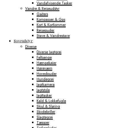
Vandafvisende Tasker
Vandre & Rejseudstyr
Gaiters
Kompasser & Gps
Kort & Kortlommer
Rejsepuder
Stave & Vandrestave
Soveudstyr
Diverse
Diverse Jagtgrej
Feltsenge
Hængekøjer
Høreværn
Hovedpuder
Hundegrej
Jagtkamera
Jagtstole
Jagttasker
Kald & Lokkefugle
Skjul & Sløring
Skydebriller
Slagtegrej
Tæpper
Trofæplader