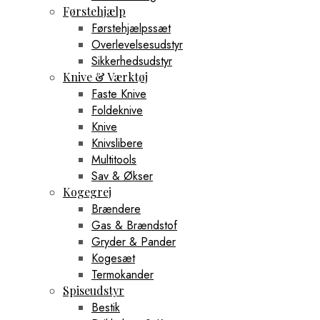
Førstehjælp
Førstehjælpssæt
Overlevelsesudstyr
Sikkerhedsudstyr
Knive & Værktøj
Faste Knive
Foldeknive
Knive
Knivslibere
Multitools
Sav & Økser
Kogegrej
Brændere
Gas & Brændstof
Gryder & Pander
Kogesæt
Termokander
Spiseudstyr
Bestik