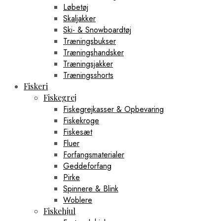
Løbetøj
Skaljakker
Ski- & Snowboardtøj
Træningsbukser
Træningshandsker
Træningsjakker
Træningsshorts
Fiskeri
Fiskegrej
Fiskegrejkasser & Opbevaring
Fiskekroge
Fiskesæt
Fluer
Forfangsmaterialer
Geddeforfang
Pirke
Spinnere & Blink
Woblere
Fiskehjul