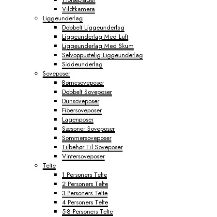
Vildtkamera
Liggeunderlag
Dobbelt Liggeunderlag
Liggeunderlag Med Luft
Liggeunderlag Med Skum
Selvoppustelig Liggeunderlag
Siddeunderlag
Soveposer
Børnesoveposer
Dobbelt Soveposer
Dunsoveposer
Fibersoveposer
Lagenposer
Sæsoner Soveposer
Sommersoveposer
Tilbehør Til Soveposer
Vintersoveposer
Telte
1 Personers Telte
2 Personers Telte
3 Personers Telte
4 Personers Telte
5-8 Personers Telte