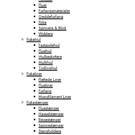
Fluer
Forfangsmaterialer
Geddeforfang
Pirke
Spinnere & Blink
Woblere
Fiskehjul
Fastspolehjul
Fluehjul
Hjulbeskyttere
Multihjul
Trollinghjul
Fiskeliner
Flettede Liner
Flueliner
Forfang
Monofilament Liner
Fiskestænger
Fluestænger
Haspelstænger
Rejsestænger
Spinnestænger
Stangholdere