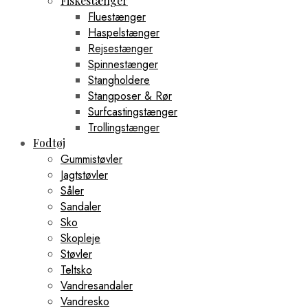
Fiskestænger
Fluestænger
Haspelstænger
Rejsestænger
Spinnestænger
Stangholdere
Stangposer & Rør
Surfcastingstænger
Trollingstænger
Fodtøj
Gummistøvler
Jagtstøvler
Såler
Sandaler
Sko
Skopleje
Støvler
Teltsko
Vandresandaler
Vandresko