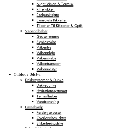
Night Vision & Termisk
Riffelkikkert
Rødpunktsigte
Swarovski Kikkerter
Tilbehør Til Kikkerter & Optik
Våbentilbehør
Geværremme
Skydestokke
Våbenlys
Våbenpleje
Våbenskabe
Våbentransport
Våbenudstyr
Outdoor Udstyr
Drikkesystemer & Dunke
Drikkedunke
Hydrationssystemer
Termoflasker
Vandrensning
Førstehjælp
Førstehjælpssæt
Overlevelsesudstyr
Sikkerhedsudstyr