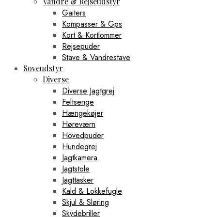
Vandre & Rejseudstyr
Gaiters
Kompasser & Gps
Kort & Kortlommer
Rejsepuder
Stave & Vandrestave
Soveudstyr
Diverse
Diverse Jagtgrej
Feltsenge
Hængekøjer
Høreværn
Hovedpuder
Hundegrej
Jagtkamera
Jagtstole
Jagttasker
Kald & Lokkefugle
Skjul & Sløring
Skydebriller