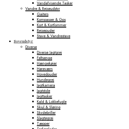
Vandafvisende Tasker
Vandre & Rejseudstyr
Gaiters
Kompasser & Gps
Kort & Kortlommer
Rejsepuder
Stave & Vandrestave
Soveudstyr
Diverse
Diverse Jagtgrej
Feltsenge
Hængekøjer
Høreværn
Hovedpuder
Hundegrej
Jagtkamera
Jagtstole
Jagttasker
Kald & Lokkefugle
Skjul & Sløring
Skydebriller
Slagtegrej
Tæpper
Trofæplader