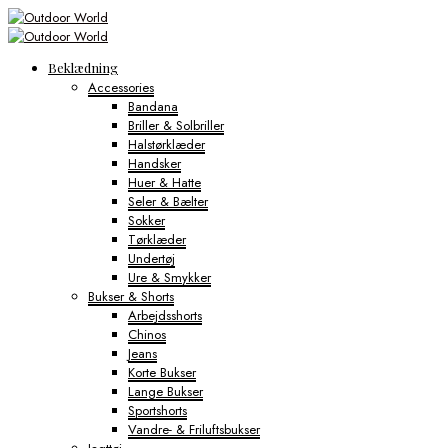
Beklædning
Accessories
Bandana
Briller & Solbriller
Halstørklæder
Handsker
Huer & Hatte
Seler & Bælter
Sokker
Tørklæder
Undertøj
Ure & Smykker
Bukser & Shorts
Arbejdsshorts
Chinos
Jeans
Korte Bukser
Lange Bukser
Sportshorts
Vandre- & Friluftsbukser