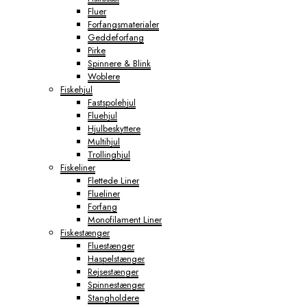
Fluer
Forfangsmaterialer
Geddeforfang
Pirke
Spinnere & Blink
Woblere
Fiskehjul
Fastspolehjul
Fluehjul
Hjulbeskyttere
Multihjul
Trollinghjul
Fiskeliner
Flettede Liner
Flueliner
Forfang
Monofilament Liner
Fiskestænger
Fluestænger
Haspelstænger
Rejsestænger
Spinnestænger
Stangholdere