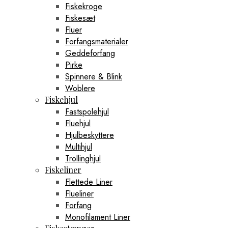
Fiskekroge
Fiskesæt
Fluer
Forfangsmaterialer
Geddeforfang
Pirke
Spinnere & Blink
Woblere
Fiskehjul
Fastspolehjul
Fluehjul
Hjulbeskyttere
Multihjul
Trollinghjul
Fiskeliner
Flettede Liner
Flueliner
Forfang
Monofilament Liner