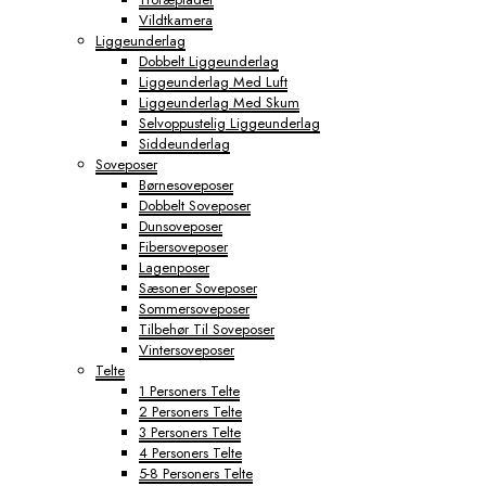
Vildtkamera
Liggeunderlag
Dobbelt Liggeunderlag
Liggeunderlag Med Luft
Liggeunderlag Med Skum
Selvoppustelig Liggeunderlag
Siddeunderlag
Soveposer
Børnesoveposer
Dobbelt Soveposer
Dunsoveposer
Fibersoveposer
Lagenposer
Sæsoner Soveposer
Sommersoveposer
Tilbehør Til Soveposer
Vintersoveposer
Telte
1 Personers Telte
2 Personers Telte
3 Personers Telte
4 Personers Telte
5-8 Personers Telte