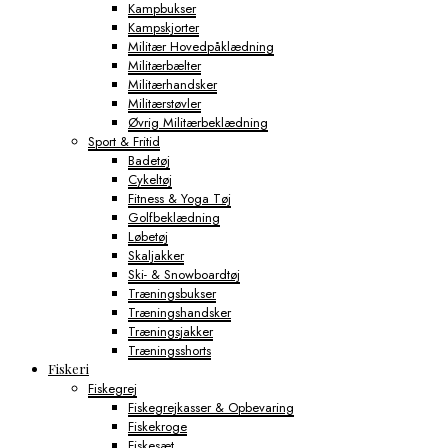
Kampbukser
Kampskjorter
Militær Hovedpåklædning
Militærbælter
Militærhandsker
Militærstøvler
Øvrig Militærbeklædning
Sport & Fritid
Badetøj
Cykeltøj
Fitness & Yoga Tøj
Golfbeklædning
Løbetøj
Skaljakker
Ski- & Snowboardtøj
Træningsbukser
Træningshandsker
Træningsjakker
Træningsshorts
Fiskeri
Fiskegrej
Fiskegrejkasser & Opbevaring
Fiskekroge
Fiskesæt