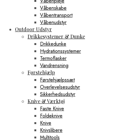
Våbenpleje
Våbenskabe
Våbentransport
Våbenudstyr
Outdoor Udstyr
Drikkesystemer & Dunke
Drikkedunke
Hydrationssystemer
Termoflasker
Vandrensning
Førstehjælp
Førstehjælpssæt
Overlevelsesudstyr
Sikkerhedsudstyr
Knive & Værktøj
Faste Knive
Foldeknive
Knive
Knivslibere
Multitools