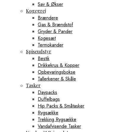
Sav & Økser
Kogegrej
Brændere
Gas & Brændstof
Gryder & Pander
Kogesæt
Termokander
Spiseudstyr
Bestik
Drikkekrus & Kopper
Opbevaringsbokse
Tallerkener & Skåle
Tasker
Daypacks
Duffelbags
Hip Packs & Småtasker
Rygsække
Trekking Rygsække
Vandafvisende Tasker