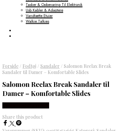
Tasker & Opbevaring Til Elektronik
Usb Kabler & Adaptere
Vandtætte Etuier
Walkie Talkies
Forside
/
Fodtøj
/
Sandaler
/
Salomon Reelax Break
Sandaler til Damer – Komfortable Slides
Salomon Reelax Break Sandaler til
Damer – Komfortable Slides
Købes hos Outdoornu
Share this product
Varenummer (SKU):
0195751531665
Kategori:
Sandaler