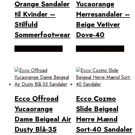
Orange Sandaler
Yucaorange
til Kvinder –
Herresandaler –
Stilfuld
Beige Vetiver
Sommerfootwear
Dove-40
Købes hos Outdoornu
Købes hos Outdoornu
Ecco Offroad
Ecco Cozmo
Yucaorange
Slide Beigeal
Dame Beigeal Air
Herre Mænd
Dusty Blå-35
Sort-40 Sandaler