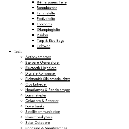
8+ Personers Telte
Bomuldstelte
Familietelte
Festivaltelte
Footprints
Glampingtelte
Pløkker
Tarp & Bivy Bags
Teltovne
Tech
Actionkameraer
Bærbare Generatorer
Bluetooth Højttalere
Digitale Kompasser
Elektronisk Sikkerhedsudstyr
Gps Enheder
Headlamps & Pandelamper
Lommelygter
Opladere & Batterier
Powerbanks
Satellitkommunikation
Skærmbeskyttere
Solar Opladere
Sportsure & Smartwatches