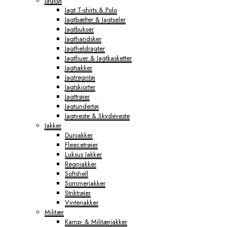
Jagttøj
Jagt T-shirts & Polo
Jagtbælter & Jagtseler
Jagtbukser
Jagthandsker
Jagtheldragter
Jagthuer & Jagtkasketter
Jagtjakker
Jagtregntøj
Jagtskjorter
Jagttrøjer
Jagtundertøj
Jagtveste & Skydeveste
Jakker
Dunjakker
Fleecetrøjer
Luksus Jakker
Regnjakker
Softshell
Sommerjakker
Striktrøjer
Vinterjakker
Militær
Kamp- & Militærjakker