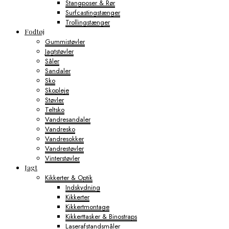
Stangposer & Rør
Surfcastingstænger
Trollingstænger
Fodtøj
Gummistøvler
Jagtstøvler
Såler
Sandaler
Sko
Skopleje
Støvler
Teltsko
Vandresandaler
Vandresko
Vandresokker
Vandrestøvler
Vinterstøvler
Jagt
Kikkerter & Optik
Indskydning
Kikkerter
Kikkertmontage
Kikkerttasker & Binostraps
Laserafstandsmåler