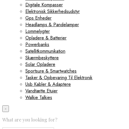
Digitale Kompasser
Elektronisk Sikkerhedsudstyr
Gps Enheder
Headlamps & Pandelamper
Lommelygter
Opladere & Batterier
Powerbanks
Satellitkommunikation
Skærmbeskyttere
Solar Opladere
Sportsure & Smartwatches
Tasker & Opbevaring Til Elektronik
Usb Kabler & Adaptere
Vandtætte Etuier
Walkie Talkies
×
What are you looking for?