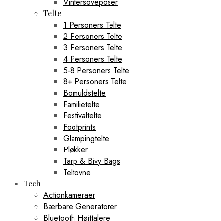
Vintersoveposer
Telte
1 Personers Telte
2 Personers Telte
3 Personers Telte
4 Personers Telte
5-8 Personers Telte
8+ Personers Telte
Bomuldstelte
Familietelte
Festivaltelte
Footprints
Glampingtelte
Pløkker
Tarp & Bivy Bags
Teltovne
Tech
Actionkameraer
Bærbare Generatorer
Bluetooth Højttalere