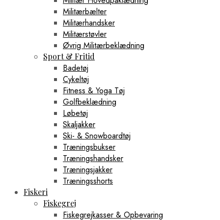
Militær Hovedpåklædning
Militærbælter
Militærhandsker
Militærstøvler
Øvrig Militærbeklædning
Sport & Fritid
Badetøj
Cykeltøj
Fitness & Yoga Tøj
Golfbeklædning
Løbetøj
Skaljakker
Ski- & Snowboardtøj
Træningsbukser
Træningshandsker
Træningsjakker
Træningsshorts
Fiskeri
Fiskegrej
Fiskegrejkasser & Opbevaring