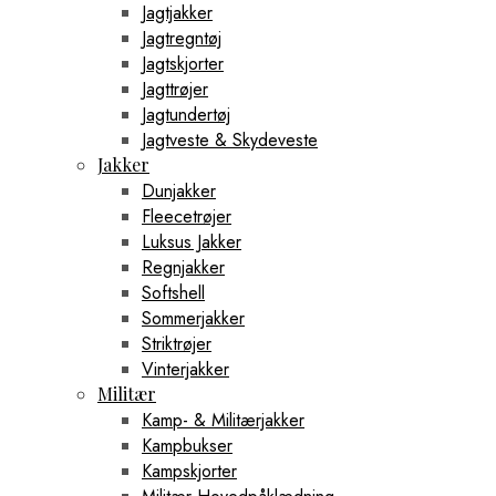
Jagtjakker
Jagtregntøj
Jagtskjorter
Jagttrøjer
Jagtundertøj
Jagtveste & Skydeveste
Jakker
Dunjakker
Fleecetrøjer
Luksus Jakker
Regnjakker
Softshell
Sommerjakker
Striktrøjer
Vinterjakker
Militær
Kamp- & Militærjakker
Kampbukser
Kampskjorter