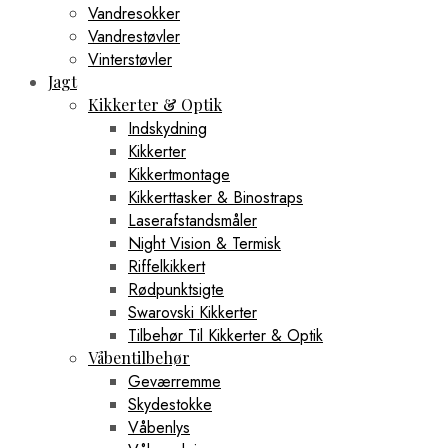
Vandresokker
Vandrestøvler
Vinterstøvler
Jagt
Kikkerter & Optik
Indskydning
Kikkerter
Kikkertmontage
Kikkerttasker & Binostraps
Laserafstandsmåler
Night Vision & Termisk
Riffelkikkert
Rødpunktsigte
Swarovski Kikkerter
Tilbehør Til Kikkerter & Optik
Våbentilbehør
Geværremme
Skydestokke
Våbenlys