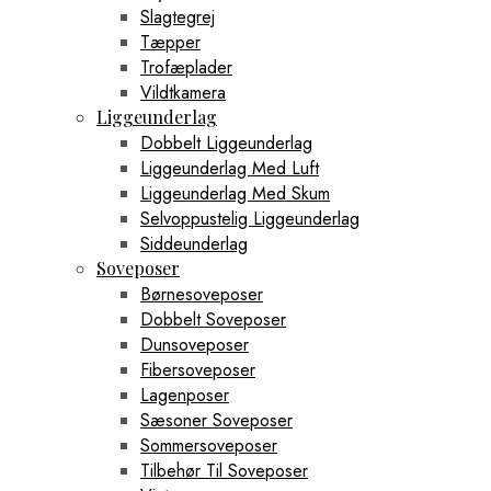
Slagtegrej
Tæpper
Trofæplader
Vildtkamera
Liggeunderlag
Dobbelt Liggeunderlag
Liggeunderlag Med Luft
Liggeunderlag Med Skum
Selvoppustelig Liggeunderlag
Siddeunderlag
Soveposer
Børnesoveposer
Dobbelt Soveposer
Dunsoveposer
Fibersoveposer
Lagenposer
Sæsoner Soveposer
Sommersoveposer
Tilbehør Til Soveposer