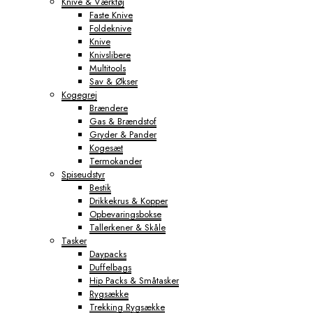
Knive & Værktøj
Faste Knive
Foldeknive
Knive
Knivslibere
Multitools
Sav & Økser
Kogegrej
Brændere
Gas & Brændstof
Gryder & Pander
Kogesæt
Termokander
Spiseudstyr
Bestik
Drikkekrus & Kopper
Opbevaringsbokse
Tallerkener & Skåle
Tasker
Daypacks
Duffelbags
Hip Packs & Småtasker
Rygsække
Trekking Rygsække