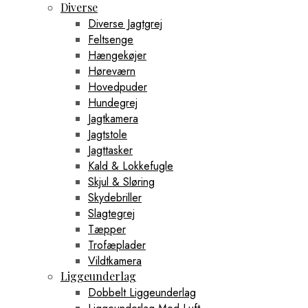
Diverse
Diverse Jagtgrej
Feltsenge
Hængekøjer
Høreværn
Hovedpuder
Hundegrej
Jagtkamera
Jagtstole
Jagttasker
Kald & Lokkefugle
Skjul & Sløring
Skydebriller
Slagtegrej
Tæpper
Trofæplader
Vildtkamera
Liggeunderlag
Dobbelt Liggeunderlag