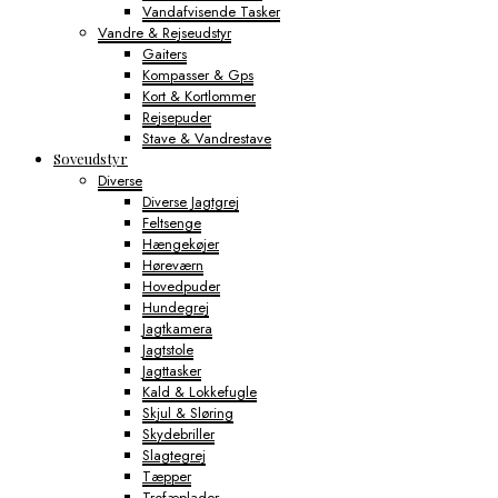
Vandafvisende Tasker
Vandre & Rejseudstyr
Gaiters
Kompasser & Gps
Kort & Kortlommer
Rejsepuder
Stave & Vandrestave
Soveudstyr
Diverse
Diverse Jagtgrej
Feltsenge
Hængekøjer
Høreværn
Hovedpuder
Hundegrej
Jagtkamera
Jagtstole
Jagttasker
Kald & Lokkefugle
Skjul & Sløring
Skydebriller
Slagtegrej
Tæpper
Trofæplader