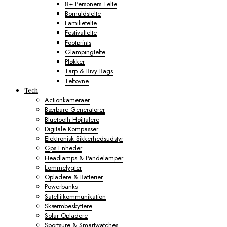
8+ Personers Telte
Bomuldstelte
Familietelte
Festivaltelte
Footprints
Glampingtelte
Pløkker
Tarp & Bivy Bags
Teltovne
Tech
Actionkameraer
Bærbare Generatorer
Bluetooth Højttalere
Digitale Kompasser
Elektronisk Sikkerhedsudstyr
Gps Enheder
Headlamps & Pandelamper
Lommelygter
Opladere & Batterier
Powerbanks
Satellitkommunikation
Skærmbeskyttere
Solar Opladere
Sportsure & Smartwatches