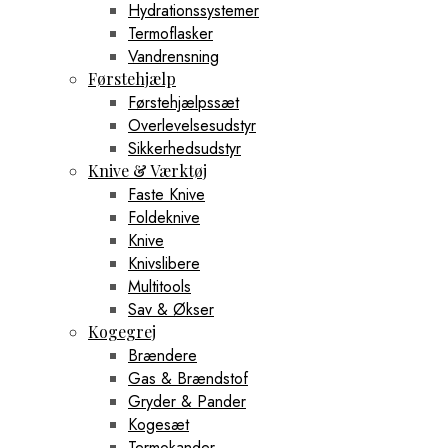
Hydrationssystemer
Termoflasker
Vandrensning
Førstehjælp
Førstehjælpssæt
Overlevelsesudstyr
Sikkerhedsudstyr
Knive & Værktøj
Faste Knive
Foldeknive
Knive
Knivslibere
Multitools
Sav & Økser
Kogegrej
Brændere
Gas & Brændstof
Gryder & Pander
Kogesæt
Termokander