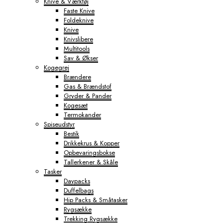
Knive & Værktøj
Faste Knive
Foldeknive
Knive
Knivslibere
Multitools
Sav & Økser
Kogegrej
Brændere
Gas & Brændstof
Gryder & Pander
Kogesæt
Termokander
Spiseudstyr
Bestik
Drikkekrus & Kopper
Opbevaringsbokse
Tallerkener & Skåle
Tasker
Daypacks
Duffelbags
Hip Packs & Småtasker
Rygsække
Trekking Rygsække