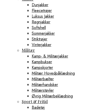
Dunjakker
Fleecetrøjer
Luksus Jakker
Regnjakker
Softshell
Sommerjakker
Striktrøjer
Vinterjakker
Militær
Kamp- & Militærjakker
Kampbukser
Kampskjorter
Militær Hovedpåklædning
Militærbælter
Militærhandsker
Militærstøvler
Øvrig Militærbeklædning
Sport & Fritid
Badetøj