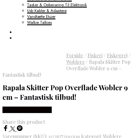
Tasker & Opbevaring Til Elektronik
Usb Kabler & Adaptere
Vandtætte Etuier
Walkie Talkies
Forside
/
Fiskeri
/
Fiskegrej
/
Woblere
/
Rapala Skitter Pop
Overflade Wobler 9 cm –
Fantastisk tilbud!
Rapala Skitter Pop Overflade Wobler 9
cm – Fantastisk tilbud!
Købes hos Outdoornu
Share this product
Varenummer (SKU):
022677200309
Kategori:
Woblere