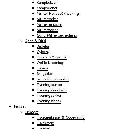
Kampbukser
Kampskjorter
Militær Hovedpåklædning
Militærbælter
Militærhandsker
Militærstøvler
Øvrig Militærbeklædning
Sport & Fritid
Badetøj
Cykeltøj
Fitness & Yoga Tøj
Golfbeklædning
Løbetøj
Skaljakker
Ski- & Snowboardtøj
Træningsbukser
Træningshandsker
Træningsjakker
Træningsshorts
Fiskeri
Fiskegrej
Fiskegrejkasser & Opbevaring
Fiskekroge
Fiskesæt