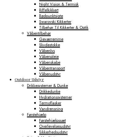
Night Vision & Termisk
Riffelkikkert
Rødpunktsigte
Swarovski Kikkerter
Tilbehør Til Kikkerter & Optik
Våbentilbehør
Geværremme
Skydestokke
Våbenlys
Våbenpleje
Våbenskabe
Våbentransport
Våbenudstyr
Outdoor Udstyr
Drikkesystemer & Dunke
Drikkedunke
Hydrationssystemer
Termoflasker
Vandrensning
Førstehjælp
Førstehjælpssæt
Overlevelsesudstyr
Sikkerhedsudstyr