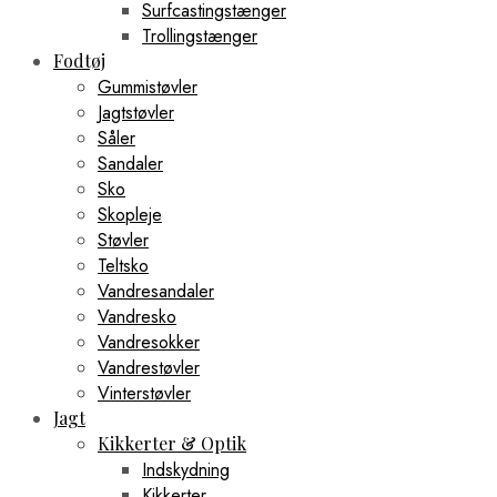
Surfcastingstænger
Trollingstænger
Fodtøj
Gummistøvler
Jagtstøvler
Såler
Sandaler
Sko
Skopleje
Støvler
Teltsko
Vandresandaler
Vandresko
Vandresokker
Vandrestøvler
Vinterstøvler
Jagt
Kikkerter & Optik
Indskydning
Kikkerter