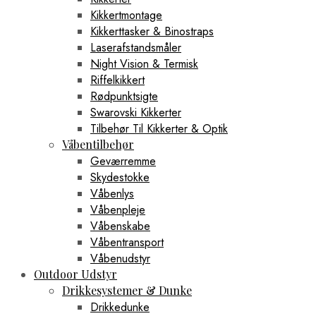
Kikkertmontage
Kikkerttasker & Binostraps
Laserafstandsmåler
Night Vision & Termisk
Riffelkikkert
Rødpunktsigte
Swarovski Kikkerter
Tilbehør Til Kikkerter & Optik
Våbentilbehør
Geværremme
Skydestokke
Våbenlys
Våbenpleje
Våbenskabe
Våbentransport
Våbenudstyr
Outdoor Udstyr
Drikkesystemer & Dunke
Drikkedunke