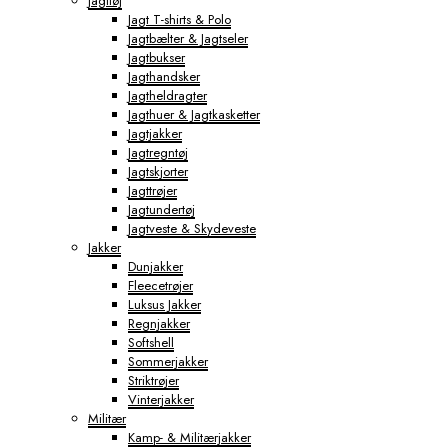
Jagttøj
Jagt T-shirts & Polo
Jagtbælter & Jagtseler
Jagtbukser
Jagthandsker
Jagtheldragter
Jagthuer & Jagtkasketter
Jagtjakker
Jagtregntøj
Jagtskjorter
Jagttrøjer
Jagtundertøj
Jagtveste & Skydeveste
Jakker
Dunjakker
Fleecetrøjer
Luksus Jakker
Regnjakker
Softshell
Sommerjakker
Striktrøjer
Vinterjakker
Militær
Kamp- & Militærjakker