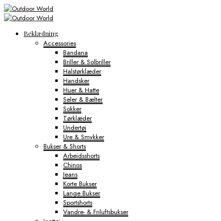
Beklædning
Accessories
Bandana
Briller & Solbriller
Halstørklæder
Handsker
Huer & Hatte
Seler & Bælter
Sokker
Tørklæder
Undertøj
Ure & Smykker
Bukser & Shorts
Arbejdsshorts
Chinos
Jeans
Korte Bukser
Lange Bukser
Sportshorts
Vandre- & Friluftsbukser