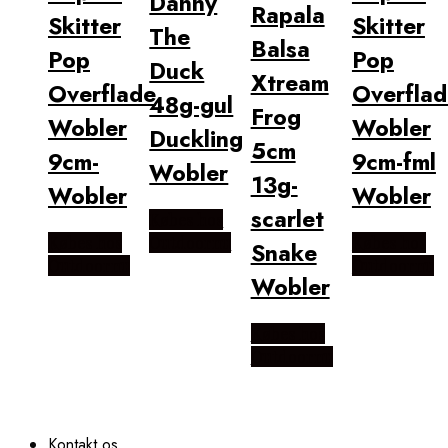
Danny
Rapala
Skitter
Skitter
The
Balsa
Pop
Pop
Duck
Xtream
Overflade
Overflad
48g-gul
Frog
Wobler
Wobler
Duckling
5cm
9cm-
9cm-fml
Wobler
13g-
Wobler
Wobler
scarlet
Købes hos
Købes hos
Outdoornu
Købes hos
Snake
Outdoornu
Outdoornu
Wobler
Købes hos
Outdoornu
Kontakt os