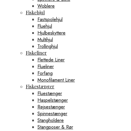
Woblere
Fiskehjul
Fastspolehjul
Fluehjul
Hjulbeskyttere
Multihjul
Trollinghjul
Fiskeliner
Flettede Liner
Flueliner
Forfang
Monofilament Liner
Fiskestænger
Fluestænger
Haspelstænger
Rejsestænger
Spinnestænger
Stangholdere
Stangposer & Rør