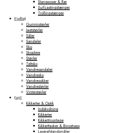
Stangposer & Rør
Surfcastingstænger
Trollingstænger
Fodtøj
Gummistøvler
Jagtstøvler
Såler
Sandaler
Sko
Skopleje
Støvler
Teltsko
Vandresandaler
Vandresko
Vandresokker
Vandrestøvler
Vinterstøvler
Jagt
Kikkerter & Optik
Indskydning
Kikkerter
Kikkertmontage
Kikkerttasker & Binostraps
Laserafstandsmåler