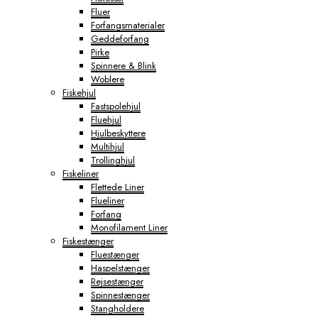
Fluer
Forfangsmaterialer
Geddeforfang
Pirke
Spinnere & Blink
Woblere
Fiskehjul
Fastspolehjul
Fluehjul
Hjulbeskyttere
Multihjul
Trollinghjul
Fiskeliner
Flettede Liner
Flueliner
Forfang
Monofilament Liner
Fiskestænger
Fluestænger
Haspelstænger
Rejsestænger
Spinnestænger
Stangholdere