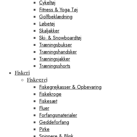
Cykeltøj
Fitness & Yoga Tøj
Golfbeklædning
Løbetøj
Skaljakker
Ski- & Snowboardtøj
Træningsbukser
Træningshandsker
Træningsjakker
Træningsshorts
Fiskeri
Fiskegrej
Fiskegrejkasser & Opbevaring
Fiskekroge
Fiskesæt
Fluer
Forfangsmaterialer
Geddeforfang
Pirke
Spinnere & Blink