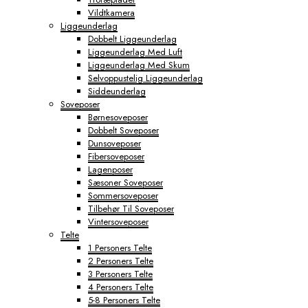
Vildtkamera
Liggeunderlag
Dobbelt Liggeunderlag
Liggeunderlag Med Luft
Liggeunderlag Med Skum
Selvoppustelig Liggeunderlag
Siddeunderlag
Soveposer
Børnesoveposer
Dobbelt Soveposer
Dunsoveposer
Fibersoveposer
Lagenposer
Sæsoner Soveposer
Sommersoveposer
Tilbehør Til Soveposer
Vintersoveposer
Telte
1 Personers Telte
2 Personers Telte
3 Personers Telte
4 Personers Telte
5-8 Personers Telte