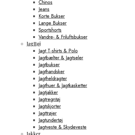
Chinos
Jeans
Korte Bukser
Lange Bukser
Sportshorts
Vandre- & Friluftsbukser
Jagttøj
Jagt T-shirts & Polo
Jagtbælter & Jagtseler
Jagtbukser
Jagthandsker
Jagtheldragter
Jagthuer & Jagtkasketter
Jagtjakker
Jagtregntøj
Jagtskjorter
Jagttrøjer
Jagtundertøj
Jagtveste & Skydeveste
Jakker