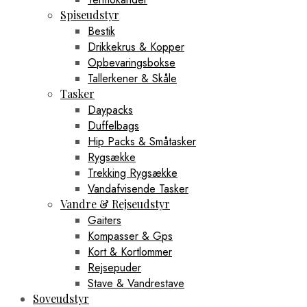
Spiseudstyr
Bestik
Drikkekrus & Kopper
Opbevaringsbokse
Tallerkener & Skåle
Tasker
Daypacks
Duffelbags
Hip Packs & Småtasker
Rygsække
Trekking Rygsække
Vandafvisende Tasker
Vandre & Rejseudstyr
Gaiters
Kompasser & Gps
Kort & Kortlommer
Rejsepuder
Stave & Vandrestave
Soveudstyr