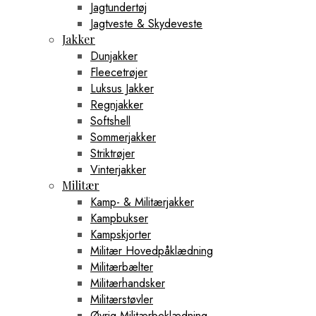
Jagtundertøj
Jagtveste & Skydeveste
Jakker
Dunjakker
Fleecetrøjer
Luksus Jakker
Regnjakker
Softshell
Sommerjakker
Striktrøjer
Vinterjakker
Militær
Kamp- & Militærjakker
Kampbukser
Kampskjorter
Militær Hovedpåklædning
Militærbælter
Militærhandsker
Militærstøvler
Øvrig Militærbeklædning