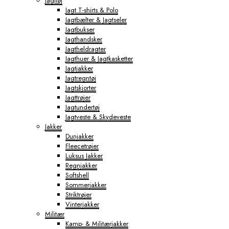
Jagttøj
Jagt T-shirts & Polo
Jagtbælter & Jagtseler
Jagtbukser
Jagthandsker
Jagtheldragter
Jagthuer & Jagtkasketter
Jagtjakker
Jagtregntøj
Jagtskjorter
Jagttrøjer
Jagtundertøj
Jagtveste & Skydeveste
Jakker
Dunjakker
Fleecetrøjer
Luksus Jakker
Regnjakker
Softshell
Sommerjakker
Striktrøjer
Vinterjakker
Militær
Kamp- & Militærjakker