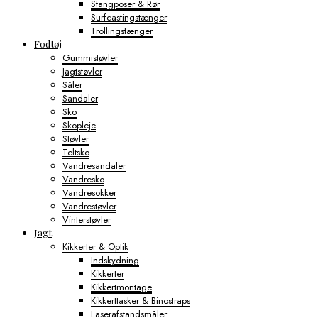
Stangposer & Rør
Surfcastingstænger
Trollingstænger
Fodtøj
Gummistøvler
Jagtstøvler
Såler
Sandaler
Sko
Skopleje
Støvler
Teltsko
Vandresandaler
Vandresko
Vandresokker
Vandrestøvler
Vinterstøvler
Jagt
Kikkerter & Optik
Indskydning
Kikkerter
Kikkertmontage
Kikkerttasker & Binostraps
Laserafstandsmåler