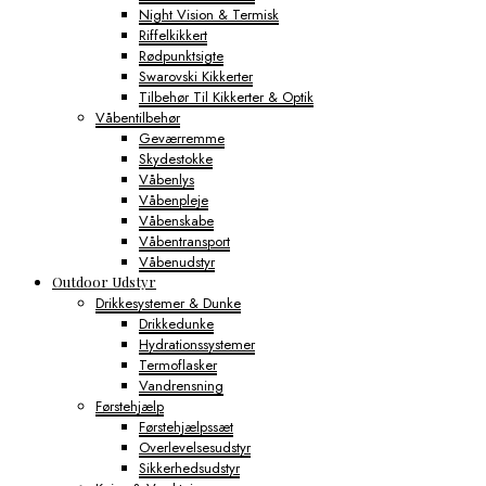
Night Vision & Termisk
Riffelkikkert
Rødpunktsigte
Swarovski Kikkerter
Tilbehør Til Kikkerter & Optik
Våbentilbehør
Geværremme
Skydestokke
Våbenlys
Våbenpleje
Våbenskabe
Våbentransport
Våbenudstyr
Outdoor Udstyr
Drikkesystemer & Dunke
Drikkedunke
Hydrationssystemer
Termoflasker
Vandrensning
Førstehjælp
Førstehjælpssæt
Overlevelsesudstyr
Sikkerhedsudstyr