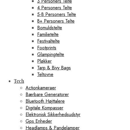
3 Personers Telte
4 Personers Telte
5-8 Personers Telte
8+ Personers Telte
Bomuldstelte
Familietelte
Festivaltelte
Footprints
Glampingtelte
Pløkker
Tarp & Bivy Bags
Teltovne
Tech
Actionkameraer
Bærbare Generatorer
Bluetooth Højttalere
Digitale Kompasser
Elektronisk Sikkerhedsudstyr
Gps Enheder
Headlamps & Pandelamper