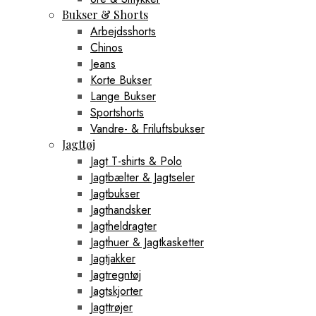
Bukser & Shorts
Arbejdsshorts
Chinos
Jeans
Korte Bukser
Lange Bukser
Sportshorts
Vandre- & Friluftsbukser
Jagttøj
Jagt T-shirts & Polo
Jagtbælter & Jagtseler
Jagtbukser
Jagthandsker
Jagtheldragter
Jagthuer & Jagtkasketter
Jagtjakker
Jagtregntøj
Jagtskjorter
Jagttrøjer