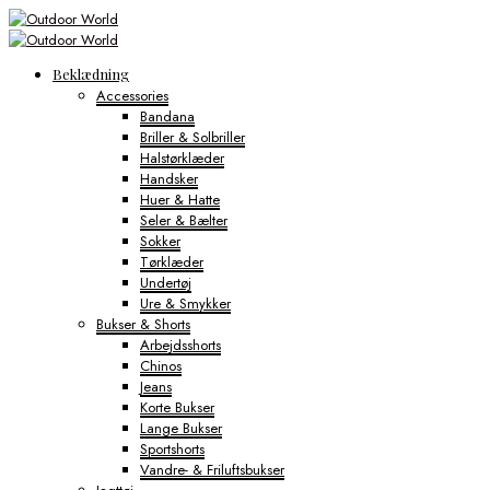
Beklædning
Accessories
Bandana
Briller & Solbriller
Halstørklæder
Handsker
Huer & Hatte
Seler & Bælter
Sokker
Tørklæder
Undertøj
Ure & Smykker
Bukser & Shorts
Arbejdsshorts
Chinos
Jeans
Korte Bukser
Lange Bukser
Sportshorts
Vandre- & Friluftsbukser