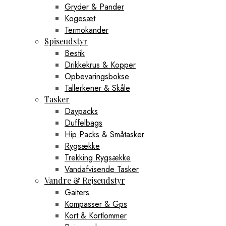
Gryder & Pander
Kogesæt
Termokander
Spiseudstyr
Bestik
Drikkekrus & Kopper
Opbevaringsbokse
Tallerkener & Skåle
Tasker
Daypacks
Duffelbags
Hip Packs & Småtasker
Rygsække
Trekking Rygsække
Vandafvisende Tasker
Vandre & Rejseudstyr
Gaiters
Kompasser & Gps
Kort & Kortlommer