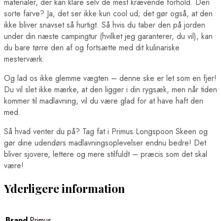
materialer, der kan klare selv de mest krævende forhold. Den
sorte farve? Ja, det ser ikke kun cool ud; det gør også, at den
ikke bliver snavset så hurtigt. Så hvis du taber den på jorden
under din næste campingtur (hvilket jeg garanterer, du vil), kan
du bare tørre den af og fortsætte med dit kulinariske
mesterværk.
Og lad os ikke glemme vægten – denne ske er let som en fjer!
Du vil slet ikke mærke, at den ligger i din rygsæk, men når tiden
kommer til madlavning, vil du være glad for at have haft den
med.
Så hvad venter du på? Tag fat i Primus Longspoon Skeen og
gør dine udendørs madlavningsoplevelser endnu bedre! Det
bliver sjovere, lettere og mere stilfuldt – præcis som det skal
være!
Yderligere information
Brand
Primus