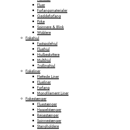
Fluer
Forfangsmaterialer
Geddeforfang
Pirke
Spinnere & Blink
Woblere
Fiskehjul
Fastspolehjul
Fluehjul
Hjulbeskyttere
Multihjul
Trollinghjul
Fiskeliner
Flettede Liner
Flueliner
Forfang
Monofilament Liner
Fiskestænger
Fluestænger
Haspelstænger
Rejsestænger
Spinnestænger
Stangholdere