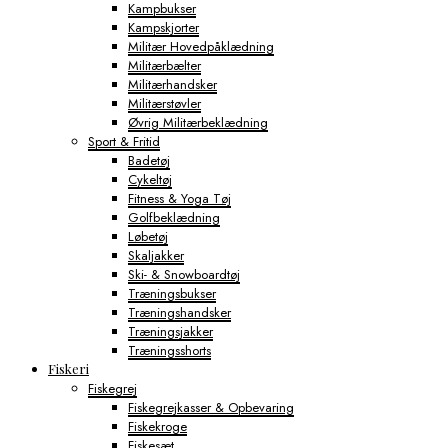
Kampbukser
Kampskjorter
Militær Hovedpåklædning
Militærbælter
Militærhandsker
Militærstøvler
Øvrig Militærbeklædning
Sport & Fritid
Badetøj
Cykeltøj
Fitness & Yoga Tøj
Golfbeklædning
Løbetøj
Skaljakker
Ski- & Snowboardtøj
Træningsbukser
Træningshandsker
Træningsjakker
Træningsshorts
Fiskeri
Fiskegrej
Fiskegrejkasser & Opbevaring
Fiskekroge
Fiskesæt