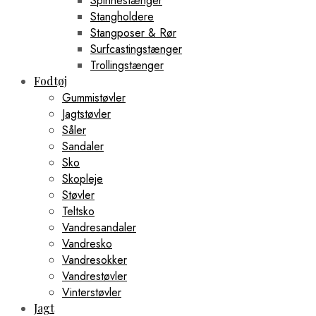
Spinnestænger
Stangholdere
Stangposer & Rør
Surfcastingstænger
Trollingstænger
Fodtøj
Gummistøvler
Jagtstøvler
Såler
Sandaler
Sko
Skopleje
Støvler
Teltsko
Vandresandaler
Vandresko
Vandresokker
Vandrestøvler
Vinterstøvler
Jagt