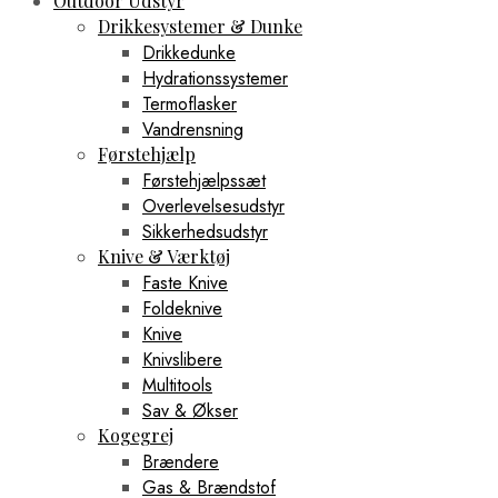
Outdoor Udstyr
Drikkesystemer & Dunke
Drikkedunke
Hydrationssystemer
Termoflasker
Vandrensning
Førstehjælp
Førstehjælpssæt
Overlevelsesudstyr
Sikkerhedsudstyr
Knive & Værktøj
Faste Knive
Foldeknive
Knive
Knivslibere
Multitools
Sav & Økser
Kogegrej
Brændere
Gas & Brændstof