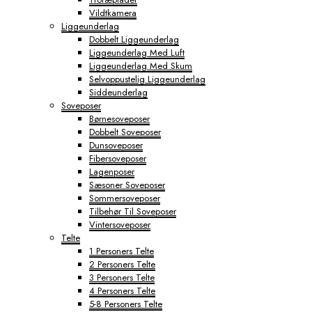
Vildtkamera
Liggeunderlag
Dobbelt Liggeunderlag
Liggeunderlag Med Luft
Liggeunderlag Med Skum
Selvoppustelig Liggeunderlag
Siddeunderlag
Soveposer
Børnesoveposer
Dobbelt Soveposer
Dunsoveposer
Fibersoveposer
Lagenposer
Sæsoner Soveposer
Sommersoveposer
Tilbehør Til Soveposer
Vintersoveposer
Telte
1 Personers Telte
2 Personers Telte
3 Personers Telte
4 Personers Telte
5-8 Personers Telte