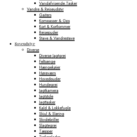
Vandafvisende Tasker
Vandre & Rejseudstyr
Gaiters
Kompasser & Gps
Kort & Kortlommer
Rejsepuder
Stave & Vandrestave
Soveudstyr
Diverse
Diverse Jagtgrej
Feltsenge
Hængekøjer
Høreværn
Hovedpuder
Hundegrej
Jagtkamera
Jagtstole
Jagttasker
Kald & Lokkefugle
Skjul & Sløring
Skydebriller
Slagtegrej
Tæpper
Trofæplader