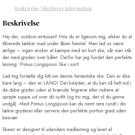
Beskrivelse
Yderligere information
Beskrivelse
Hej der, outdoor-entusiast! Hvis du er ligesom mig, elsker du at
tilberede lækker mad under åben himmel. Men lad os være
ærlige – ingen ønsker at kæmpe med en kort ske, når man står
der med gryden over bålet. Derfor har jeg fundet den perfekte
løsning: Primus Longspoon Ske i sort!
Lad mig fortælle dig lidt om denne fantastiske ske. Den er ikke
bare lang – den er LANG! Det betyder, at du kan nå helt ind i
de dybe gryder uden at brænde fingrene eller risikere at
sprøjte suppe ud over dit outfit (og tro mig, det vil du gerne
undgå). Med Primus Longspoon kan du nemt røre rundt i din
lækre gryderet eller servere den perfekte portion grød uden
besvær.
Skeen er designet til udendørs madlavning og lavet af