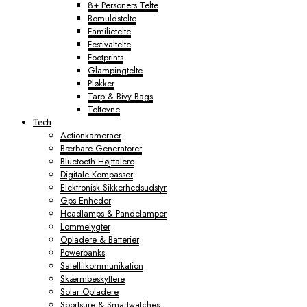
8+ Personers Telte
Bomuldstelte
Familietelte
Festivaltelte
Footprints
Glampingtelte
Pløkker
Tarp & Bivy Bags
Teltovne
Tech
Actionkameraer
Bærbare Generatorer
Bluetooth Højttalere
Digitale Kompasser
Elektronisk Sikkerhedsudstyr
Gps Enheder
Headlamps & Pandelamper
Lommelygter
Opladere & Batterier
Powerbanks
Satellitkommunikation
Skærmbeskyttere
Solar Opladere
Sportsure & Smartwatches