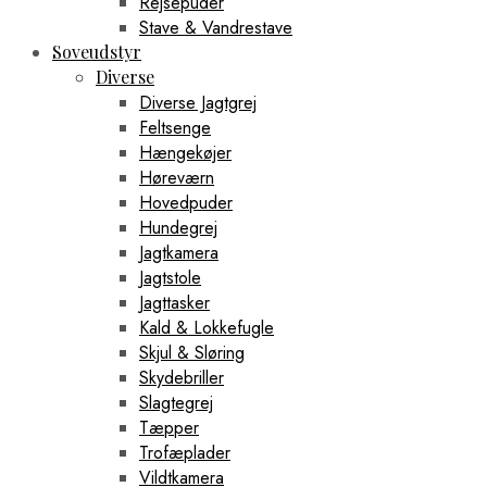
Rejsepuder
Stave & Vandrestave
Soveudstyr
Diverse
Diverse Jagtgrej
Feltsenge
Hængekøjer
Høreværn
Hovedpuder
Hundegrej
Jagtkamera
Jagtstole
Jagttasker
Kald & Lokkefugle
Skjul & Sløring
Skydebriller
Slagtegrej
Tæpper
Trofæplader
Vildtkamera