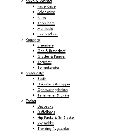
Knive & Værktøj
Faste Knive
Foldeknive
Knive
Knivslibere
Multitools
Sav & Økser
Kogegrej
Brændere
Gas & Brændstof
Gryder & Pander
Kogesæt
Termokander
Spiseudstyr
Bestik
Drikkekrus & Kopper
Opbevaringsbokse
Tallerkener & Skåle
Tasker
Daypacks
Duffelbags
Hip Packs & Småtasker
Rygsække
Trekking Rygsække