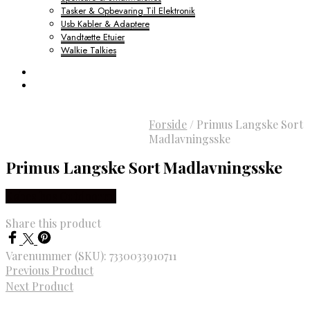
Tasker & Opbevaring Til Elektronik
Usb Kabler & Adaptere
Vandtætte Etuier
Walkie Talkies
Forside
/
Primus Langske Sort
Madlavningsske
Primus Langske Sort Madlavningsske
Købes hos Outdoornu
Share this product
Varenummer (SKU):
7330033910711
Previous Product
Next Product