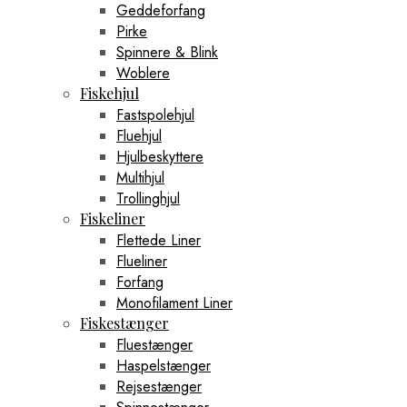
Geddeforfang
Pirke
Spinnere & Blink
Woblere
Fiskehjul
Fastspolehjul
Fluehjul
Hjulbeskyttere
Multihjul
Trollinghjul
Fiskeliner
Flettede Liner
Flueliner
Forfang
Monofilament Liner
Fiskestænger
Fluestænger
Haspelstænger
Rejsestænger