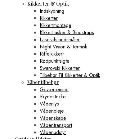
Kikkerter & Optik
Indskydning
Kikkerter
Kikkertmontage
Kikkerttasker & Binostraps
Laserafstandsmåler
Night Vision & Termisk
Riffelkikkert
Rødpunktsigte
Swarovski Kikkerter
Tilbehør Til Kikkerter & Optik
Våbentilbehør
Geværremme
Skydestokke
Våbenlys
Våbenpleje
Våbenskabe
Våbentransport
Våbenudstyr