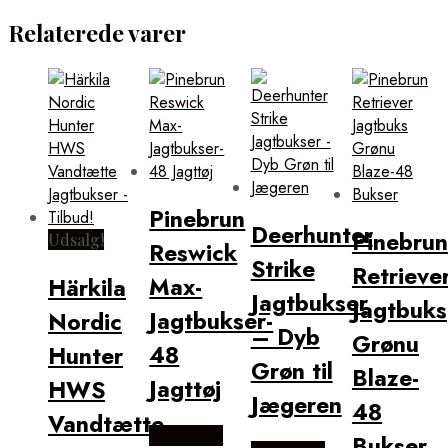
Relaterede varer
Pinebrun
Deerhunter
Pinebrun
Udsalg!
Reswick
Strike
Retrieve
Max-
Härkila
Jagtbukser
Jagtbuks
Jagtbukser-
Nordic
– Dyb
Grønu
48
Hunter
Grøn til
Blaze-
Jagttøj
HWS
Jægeren
48
Vandtætte
Købes hos
Bukser