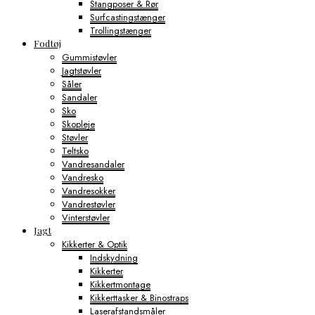
Stangposer & Rør
Surfcastingstænger
Trollingstænger
Fodtøj
Gummistøvler
Jagtstøvler
Såler
Sandaler
Sko
Skopleje
Støvler
Teltsko
Vandresandaler
Vandresko
Vandresokker
Vandrestøvler
Vinterstøvler
Jagt
Kikkerter & Optik
Indskydning
Kikkerter
Kikkertmontage
Kikkerttasker & Binostraps
Laserafstandsmåler