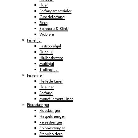
Fluer
Forfangsmaterialer
Geddeforfang
Pirke
Spinnere & Blink
Woblere
Fiskehjul
Fastspolehjul
Fluehjul
Hjulbeskyttere
Multihjul
Trollinghjul
Fiskeliner
Flettede Liner
Flueliner
Forfang
Monofilament Liner
Fiskestænger
Fluestænger
Haspelstænger
Rejsestænger
Spinnestænger
Stangholdere