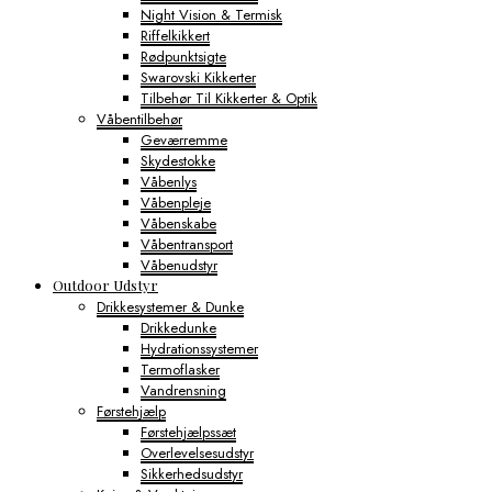
Night Vision & Termisk
Riffelkikkert
Rødpunktsigte
Swarovski Kikkerter
Tilbehør Til Kikkerter & Optik
Våbentilbehør
Geværremme
Skydestokke
Våbenlys
Våbenpleje
Våbenskabe
Våbentransport
Våbenudstyr
Outdoor Udstyr
Drikkesystemer & Dunke
Drikkedunke
Hydrationssystemer
Termoflasker
Vandrensning
Førstehjælp
Førstehjælpssæt
Overlevelsesudstyr
Sikkerhedsudstyr