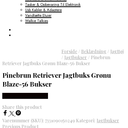
Tasker & Opbevaring Til Elektronik
Usb Kabler & Adaptere
Vandtætte Etuier
Walkie Talkies
Forside
/
Beklædning
/
Jagttøj
/
Jagtbukser
/
Pinebrun
Retriever Jagtbuks Grønu Blaze-56 Bukser
Pinebrun Retriever Jagtbuks Grønu
Blaze-56 Bukser
Købes hos Outdoornu
Share this product
Varenummer (SKU):
7331090150249
Kategori:
Jagtbukser
Previous Product