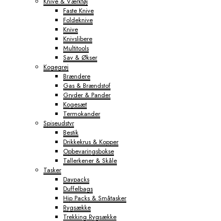
Knive & Værktøj
Faste Knive
Foldeknive
Knive
Knivslibere
Multitools
Sav & Økser
Kogegrej
Brændere
Gas & Brændstof
Gryder & Pander
Kogesæt
Termokander
Spiseudstyr
Bestik
Drikkekrus & Kopper
Opbevaringsbokse
Tallerkener & Skåle
Tasker
Daypacks
Duffelbags
Hip Packs & Småtasker
Rygsække
Trekking Rygsække