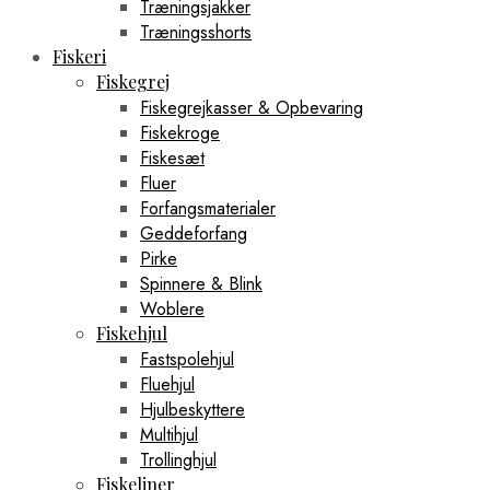
Træningsjakker
Træningsshorts
Fiskeri
Fiskegrej
Fiskegrejkasser & Opbevaring
Fiskekroge
Fiskesæt
Fluer
Forfangsmaterialer
Geddeforfang
Pirke
Spinnere & Blink
Woblere
Fiskehjul
Fastspolehjul
Fluehjul
Hjulbeskyttere
Multihjul
Trollinghjul
Fiskeliner