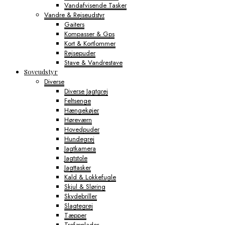
Vandafvisende Tasker
Vandre & Rejseudstyr
Gaiters
Kompasser & Gps
Kort & Kortlommer
Rejsepuder
Stave & Vandrestave
Soveudstyr
Diverse
Diverse Jagtgrej
Feltsenge
Hængekøjer
Høreværn
Hovedpuder
Hundegrej
Jagtkamera
Jagtstole
Jagttasker
Kald & Lokkefugle
Skjul & Sløring
Skydebriller
Slagtegrej
Tæpper
Trofæplader