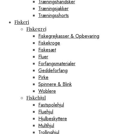
Træningshandsker
Træningsjakker
Træningsshorts
Fiskeri
Fiskegrej
Fiskegrejkasser & Opbevaring
Fiskekroge
Fiskesæt
Fluer
Forfangsmaterialer
Geddeforfang
Pirke
Spinnere & Blink
Woblere
Fiskehjul
Fastspolehjul
Fluehjul
Hjulbeskyttere
Multihjul
Trollinghjul