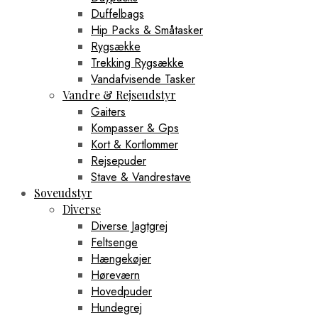
Duffelbags
Hip Packs & Småtasker
Rygsække
Trekking Rygsække
Vandafvisende Tasker
Vandre & Rejseudstyr
Gaiters
Kompasser & Gps
Kort & Kortlommer
Rejsepuder
Stave & Vandrestave
Soveudstyr
Diverse
Diverse Jagtgrej
Feltsenge
Hængekøjer
Høreværn
Hovedpuder
Hundegrej