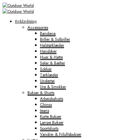
Beklædning
Accessories
Bandana
Briller & Solbriller
Halstørklæder
Handsker
Huer & Hatte
Seler & Bælter
Sokker
Tørklæder
Undertøj
Ure & Smykker
Bukser & Shorts
Arbejdsshorts
Chinos
Jeans
Korte Bukser
Lange Bukser
Sportshorts
Vandre- & Friluftsbukser