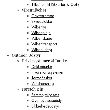
Tilbehør Til Kikkerter & Optik
Våbentilbehør
Geværremme
Skydestokke
Våbenlys
Våbenpleje
Våbenskabe
Våbentransport
Våbenudstyr
Outdoor Udstyr
Drikkesystemer & Dunke
Drikkedunke
Hydrationssystemer
Termoflasker
Vandrensning
Førstehjælp
Førstehjælpssæt
Overlevelsesudstyr
Sikkerhedsudstyr