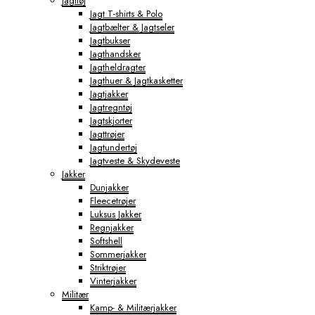
Jagttøj
Jagt T-shirts & Polo
Jagtbælter & Jagtseler
Jagtbukser
Jagthandsker
Jagtheldragter
Jagthuer & Jagtkasketter
Jagtjakker
Jagtregntøj
Jagtskjorter
Jagttrøjer
Jagtundertøj
Jagtveste & Skydeveste
Jakker
Dunjakker
Fleecetrøjer
Luksus Jakker
Regnjakker
Softshell
Sommerjakker
Striktrøjer
Vinterjakker
Militær
Kamp- & Militærjakker