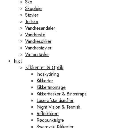
Sko
Skopleje
Støvler
Teltsko
Vandresandaler
Vandresko
Vandresokker
Vandrestøvler
Vinterstøvler
Jagt
Kikkerter & Optik
Indskydning
Kikkerter
Kikkertmontage
Kikkerttasker & Binostraps
Laserafstandsmåler
Night Vision & Termisk
Riffelkikkert
Rødpunktsigte
Swarovski Kikkerter