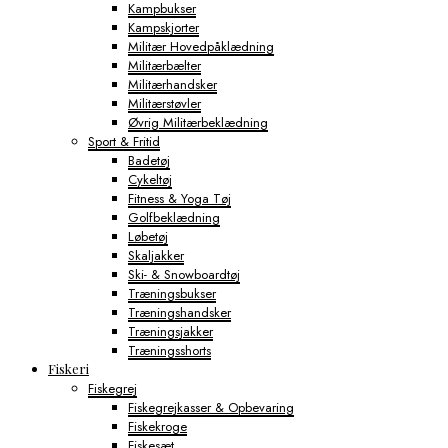
Kampbukser
Kampskjorter
Militær Hovedpåklædning
Militærbælter
Militærhandsker
Militærstøvler
Øvrig Militærbeklædning
Sport & Fritid
Badetøj
Cykeltøj
Fitness & Yoga Tøj
Golfbeklædning
Løbetøj
Skaljakker
Ski- & Snowboardtøj
Træningsbukser
Træningshandsker
Træningsjakker
Træningsshorts
Fiskeri
Fiskegrej
Fiskegrejkasser & Opbevaring
Fiskekroge
Fiskesæt