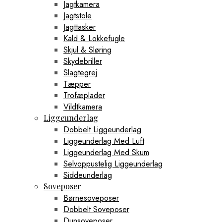
Jagtkamera
Jagtstole
Jagttasker
Kald & Lokkefugle
Skjul & Sløring
Skydebriller
Slagtegrej
Tæpper
Trofæplader
Vildtkamera
Liggeunderlag
Dobbelt Liggeunderlag
Liggeunderlag Med Luft
Liggeunderlag Med Skum
Selvoppustelig Liggeunderlag
Siddeunderlag
Soveposer
Børnesoveposer
Dobbelt Soveposer
Dunsoveposer