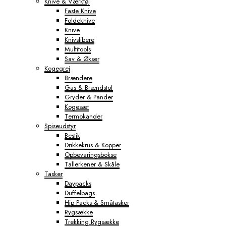
Knive & Værktøj
Faste Knive
Foldeknive
Knive
Knivslibere
Multitools
Sav & Økser
Kogegrej
Brændere
Gas & Brændstof
Gryder & Pander
Kogesæt
Termokander
Spiseudstyr
Bestik
Drikkekrus & Kopper
Opbevaringsbokse
Tallerkener & Skåle
Tasker
Daypacks
Duffelbags
Hip Packs & Småtasker
Rygsække
Trekking Rygsække