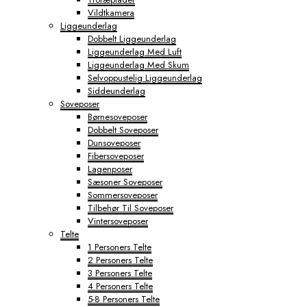
Vildtkamera
Liggeunderlag
Dobbelt Liggeunderlag
Liggeunderlag Med Luft
Liggeunderlag Med Skum
Selvoppustelig Liggeunderlag
Siddeunderlag
Soveposer
Børnesoveposer
Dobbelt Soveposer
Dunsoveposer
Fibersoveposer
Lagenposer
Sæsoner Soveposer
Sommersoveposer
Tilbehør Til Soveposer
Vintersoveposer
Telte
1 Personers Telte
2 Personers Telte
3 Personers Telte
4 Personers Telte
5-8 Personers Telte