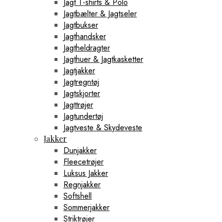
Jagt T-shirts & Polo
Jagtbælter & Jagtseler
Jagtbukser
Jagthandsker
Jagtheldragter
Jagthuer & Jagtkasketter
Jagtjakker
Jagtregntøj
Jagtskjorter
Jagttrøjer
Jagtundertøj
Jagtveste & Skydeveste
Jakker
Dunjakker
Fleecetrøjer
Luksus Jakker
Regnjakker
Softshell
Sommerjakker
Striktrøjer