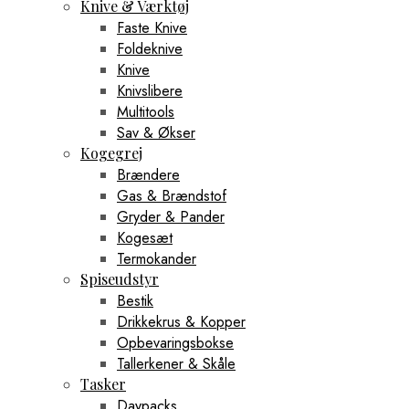
Knive & Værktøj
Faste Knive
Foldeknive
Knive
Knivslibere
Multitools
Sav & Økser
Kogegrej
Brændere
Gas & Brændstof
Gryder & Pander
Kogesæt
Termokander
Spiseudstyr
Bestik
Drikkekrus & Kopper
Opbevaringsbokse
Tallerkener & Skåle
Tasker
Daypacks