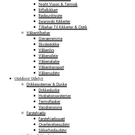
Night Vision & Termisk
Riffelkikkert
Rødpunktsigte
Swarovski Kikkerter
Tilbehør Til Kikkerter & Optik
Våbentilbehør
Geværremme
Skydestokke
Våbenlys
Våbenpleje
Våbenskabe
Våbentransport
Våbenudstyr
Outdoor Udstyr
Drikkesystemer & Dunke
Drikkedunke
Hydrationssystemer
Termoflasker
Vandrensning
Førstehjælp
Førstehjælpssæt
Overlevelsesudstyr
Sikkerhedsudstyr