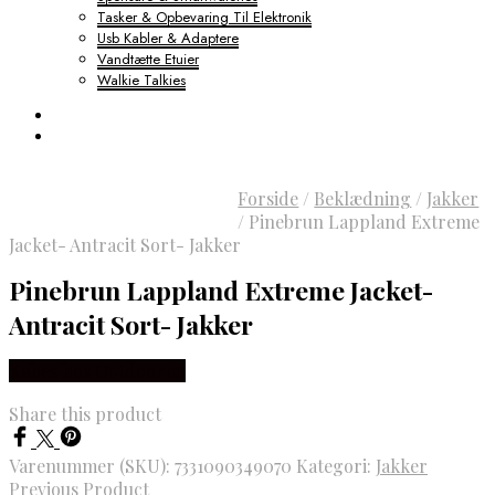
Tasker & Opbevaring Til Elektronik
Usb Kabler & Adaptere
Vandtætte Etuier
Walkie Talkies
Forside
/
Beklædning
/
Jakker
/
Pinebrun Lappland Extreme
Jacket- Antracit Sort- Jakker
Pinebrun Lappland Extreme Jacket-
Antracit Sort- Jakker
Købes hos Outdoornu
Share this product
Varenummer (SKU):
7331090349070
Kategori:
Jakker
Previous Product