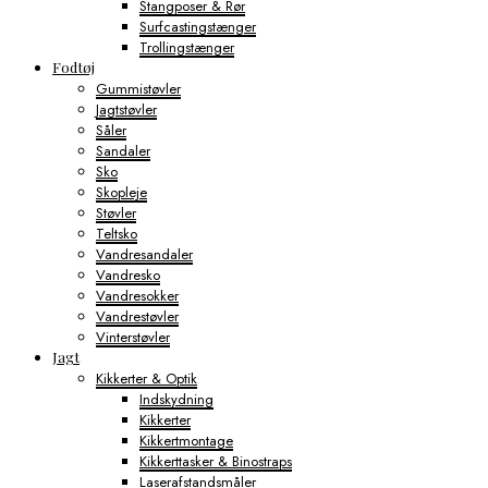
Stangposer & Rør
Surfcastingstænger
Trollingstænger
Fodtøj
Gummistøvler
Jagtstøvler
Såler
Sandaler
Sko
Skopleje
Støvler
Teltsko
Vandresandaler
Vandresko
Vandresokker
Vandrestøvler
Vinterstøvler
Jagt
Kikkerter & Optik
Indskydning
Kikkerter
Kikkertmontage
Kikkerttasker & Binostraps
Laserafstandsmåler