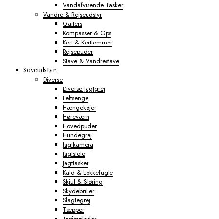
Vandafvisende Tasker
Vandre & Rejseudstyr
Gaiters
Kompasser & Gps
Kort & Kortlommer
Rejsepuder
Stave & Vandrestave
Soveudstyr
Diverse
Diverse Jagtgrej
Feltsenge
Hængekøjer
Høreværn
Hovedpuder
Hundegrej
Jagtkamera
Jagtstole
Jagttasker
Kald & Lokkefugle
Skjul & Sløring
Skydebriller
Slagtegrej
Tæpper
Trofæplader