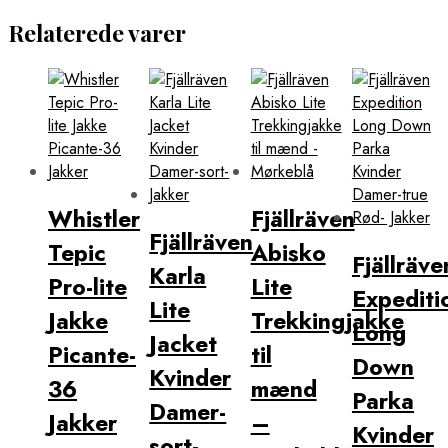
Relaterede varer
Whistler
Fjällräven
Fjällräven
Tepic
Abisko
Fjällräve
Karla
Pro-lite
Lite
Expediti
Lite
Jakke
Trekkingjakke
Long
Jacket
Picante-
til
Down
Kvinder
36
mænd
Parka
Damer-
Jakker
–
Kvinder
sort-