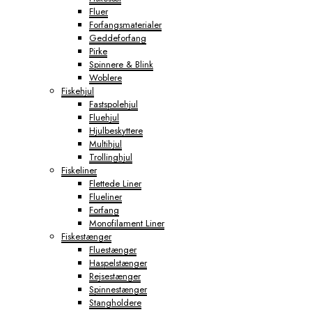
Fluer
Forfangsmaterialer
Geddeforfang
Pirke
Spinnere & Blink
Woblere
Fiskehjul
Fastspolehjul
Fluehjul
Hjulbeskyttere
Multihjul
Trollinghjul
Fiskeliner
Flettede Liner
Flueliner
Forfang
Monofilament Liner
Fiskestænger
Fluestænger
Haspelstænger
Rejsestænger
Spinnestænger
Stangholdere