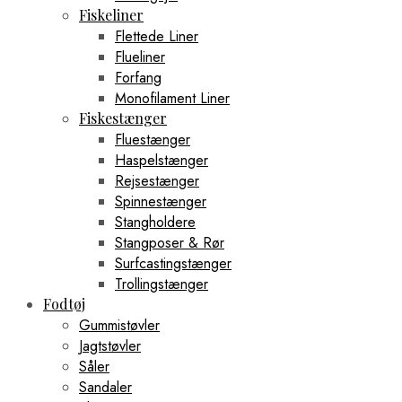
Fiskeliner
Flettede Liner
Flueliner
Forfang
Monofilament Liner
Fiskestænger
Fluestænger
Haspelstænger
Rejsestænger
Spinnestænger
Stangholdere
Stangposer & Rør
Surfcastingstænger
Trollingstænger
Fodtøj
Gummistøvler
Jagtstøvler
Såler
Sandaler