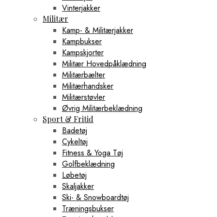
Vinterjakker
Militær
Kamp- & Militærjakker
Kampbukser
Kampskjorter
Militær Hovedpåklædning
Militærbælter
Militærhandsker
Militærstøvler
Øvrig Militærbeklædning
Sport & Fritid
Badetøj
Cykeltøj
Fitness & Yoga Tøj
Golfbeklædning
Løbetøj
Skaljakker
Ski- & Snowboardtøj
Træningsbukser