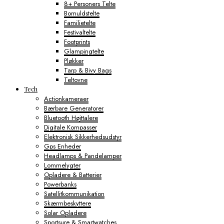
8+ Personers Telte
Bomuldstelte
Familietelte
Festivaltelte
Footprints
Glampingtelte
Pløkker
Tarp & Bivy Bags
Teltovne
Tech
Actionkameraer
Bærbare Generatorer
Bluetooth Højttalere
Digitale Kompasser
Elektronisk Sikkerhedsudstyr
Gps Enheder
Headlamps & Pandelamper
Lommelygter
Opladere & Batterier
Powerbanks
Satellitkommunikation
Skærmbeskyttere
Solar Opladere
Sportsure & Smartwatches