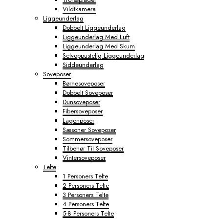
Vildtkamera
Liggeunderlag
Dobbelt Liggeunderlag
Liggeunderlag Med Luft
Liggeunderlag Med Skum
Selvoppustelig Liggeunderlag
Siddeunderlag
Soveposer
Børnesoveposer
Dobbelt Soveposer
Dunsoveposer
Fibersoveposer
Lagenposer
Sæsoner Soveposer
Sommersoveposer
Tilbehør Til Soveposer
Vintersoveposer
Telte
1 Personers Telte
2 Personers Telte
3 Personers Telte
4 Personers Telte
5-8 Personers Telte