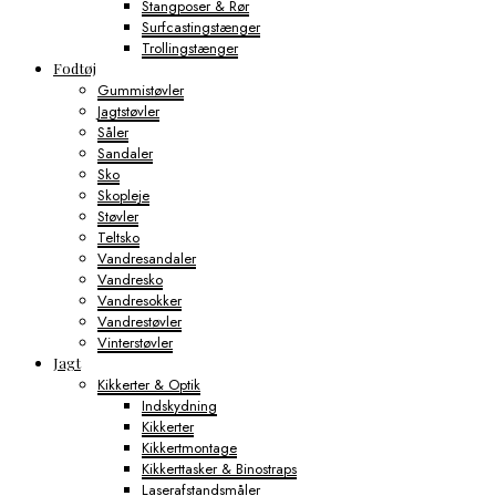
Stangposer & Rør
Surfcastingstænger
Trollingstænger
Fodtøj
Gummistøvler
Jagtstøvler
Såler
Sandaler
Sko
Skopleje
Støvler
Teltsko
Vandresandaler
Vandresko
Vandresokker
Vandrestøvler
Vinterstøvler
Jagt
Kikkerter & Optik
Indskydning
Kikkerter
Kikkertmontage
Kikkerttasker & Binostraps
Laserafstandsmåler