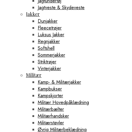
Jagtundertøj
Jagtveste & Skydeveste
Jakker
Dunjakker
Fleecetrøjer
Luksus Jakker
Regnjakker
Softshell
Sommerjakker
Striktrøjer
Vinterjakker
Militær
Kamp- & Militærjakker
Kampbukser
Kampskjorter
Militær Hovedpåklædning
Militærbælter
Militærhandsker
Militærstøvler
Øvrig Militærbeklædning