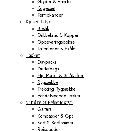
Gryder & Pander
Kogesæt
Termokander
Spiseudstyr
Bestik
Drikkekrus & Kopper
Opbevaringsbokse
Tallerkener & Skåle
Tasker
Daypacks
Duffelbags
Hip Packs & Småtasker
Rygsække
Trekking Rygsække
Vandafvisende Tasker
Vandre & Rejseudstyr
Gaiters
Kompasser & Gps
Kort & Kortlommer
Rejsepuder