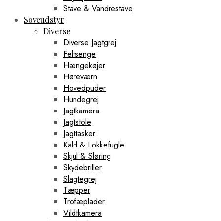
Stave & Vandrestave
Soveudstyr
Diverse
Diverse Jagtgrej
Feltsenge
Hængekøjer
Høreværn
Hovedpuder
Hundegrej
Jagtkamera
Jagtstole
Jagttasker
Kald & Lokkefugle
Skjul & Sløring
Skydebriller
Slagtegrej
Tæpper
Trofæplader
Vildtkamera