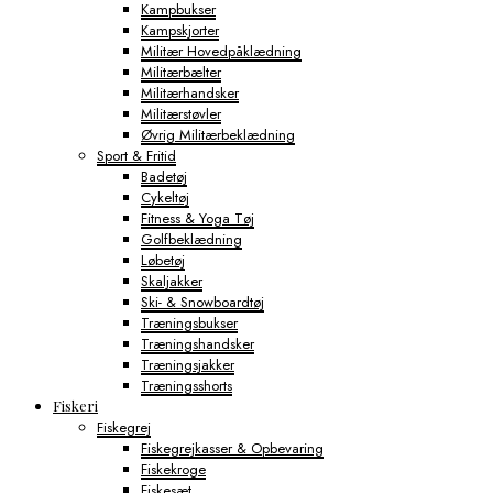
Kampbukser
Kampskjorter
Militær Hovedpåklædning
Militærbælter
Militærhandsker
Militærstøvler
Øvrig Militærbeklædning
Sport & Fritid
Badetøj
Cykeltøj
Fitness & Yoga Tøj
Golfbeklædning
Løbetøj
Skaljakker
Ski- & Snowboardtøj
Træningsbukser
Træningshandsker
Træningsjakker
Træningsshorts
Fiskeri
Fiskegrej
Fiskegrejkasser & Opbevaring
Fiskekroge
Fiskesæt