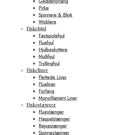
Geddeforfang
Pirke
Spinnere & Blink
Woblere
Fiskehjul
Fastspolehjul
Fluehjul
Hjulbeskyttere
Multihjul
Trollinghjul
Fiskeliner
Flettede Liner
Flueliner
Forfang
Monofilament Liner
Fiskestænger
Fluestænger
Haspelstænger
Rejsestænger
Spinnestænger