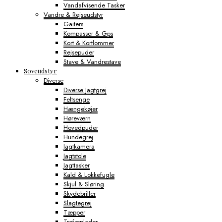
Vandafvisende Tasker
Vandre & Rejseudstyr
Gaiters
Kompasser & Gps
Kort & Kortlommer
Rejsepuder
Stave & Vandrestave
Soveudstyr
Diverse
Diverse Jagtgrej
Feltsenge
Hængekøjer
Høreværn
Hovedpuder
Hundegrej
Jagtkamera
Jagtstole
Jagttasker
Kald & Lokkefugle
Skjul & Sløring
Skydebriller
Slagtegrej
Tæpper
Trofæplader