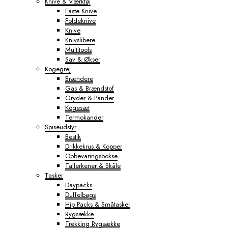
Knive & Værktøj
Faste Knive
Foldeknive
Knive
Knivslibere
Multitools
Sav & Økser
Kogegrej
Brændere
Gas & Brændstof
Gryder & Pander
Kogesæt
Termokander
Spiseudstyr
Bestik
Drikkekrus & Kopper
Opbevaringsbokse
Tallerkener & Skåle
Tasker
Daypacks
Duffelbags
Hip Packs & Småtasker
Rygsække
Trekking Rygsække