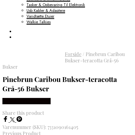
Tasker & Opbevaring Til Elektronik
Usb Kabler & Adaptere
Vandtætte Etuier
Walkie Talkies
Forside
/
Pinebrun Caribou
Bukser-teracotta Grå-56
Bukser
Pinebrun Caribou Bukser-teracotta
Grå-56 Bukser
Købes hos Outdoornu
Share this product
Varenummer (SKU):
7331090161405
Previous Product