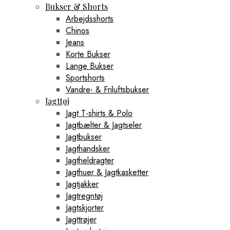
Bukser & Shorts
Arbejdsshorts
Chinos
Jeans
Korte Bukser
Lange Bukser
Sportshorts
Vandre- & Friluftsbukser
Jagttøj
Jagt T-shirts & Polo
Jagtbælter & Jagtseler
Jagtbukser
Jagthandsker
Jagtheldragter
Jagthuer & Jagtkasketter
Jagtjakker
Jagtregntøj
Jagtskjorter
Jagttrøjer