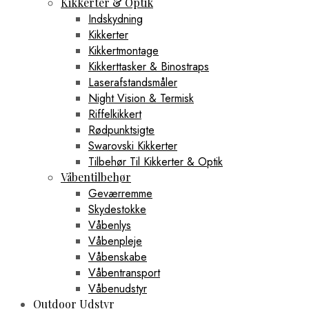
Kikkerter & Optik
Indskydning
Kikkerter
Kikkertmontage
Kikkerttasker & Binostraps
Laserafstandsmåler
Night Vision & Termisk
Riffelkikkert
Rødpunktsigte
Swarovski Kikkerter
Tilbehør Til Kikkerter & Optik
Våbentilbehør
Geværremme
Skydestokke
Våbenlys
Våbenpleje
Våbenskabe
Våbentransport
Våbenudstyr
Outdoor Udstyr