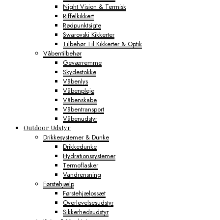
Night Vision & Termisk
Riffelkikkert
Rødpunktsigte
Swarovski Kikkerter
Tilbehør Til Kikkerter & Optik
Våbentilbehør
Geværremme
Skydestokke
Våbenlys
Våbenpleje
Våbenskabe
Våbentransport
Våbenudstyr
Outdoor Udstyr
Drikkesystemer & Dunke
Drikkedunke
Hydrationssystemer
Termoflasker
Vandrensning
Førstehjælp
Førstehjælpssæt
Overlevelsesudstyr
Sikkerhedsudstyr