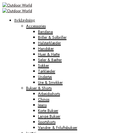
Beklædning
Accessories
Bandana
Briller & Solbriller
Halstørklæder
Handsker
Huer & Hatte
Seler & Bælter
Sokker
Tørklæder
Undertøj
Ure & Smykker
Bukser & Shorts
Arbejdsshorts
Chinos
Jeans
Korte Bukser
Lange Bukser
Sportshorts
Vandre- & Friluftsbukser