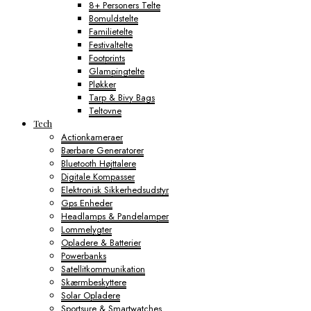
8+ Personers Telte
Bomuldstelte
Familietelte
Festivaltelte
Footprints
Glampingtelte
Pløkker
Tarp & Bivy Bags
Teltovne
Tech
Actionkameraer
Bærbare Generatorer
Bluetooth Højttalere
Digitale Kompasser
Elektronisk Sikkerhedsudstyr
Gps Enheder
Headlamps & Pandelamper
Lommelygter
Opladere & Batterier
Powerbanks
Satellitkommunikation
Skærmbeskyttere
Solar Opladere
Sportsure & Smartwatches