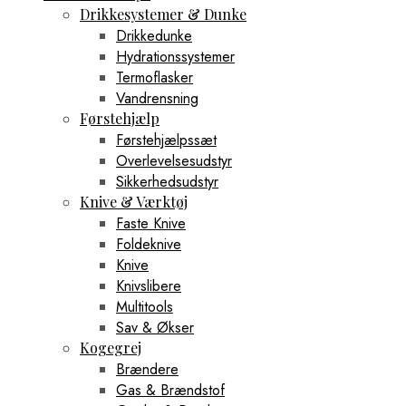
Drikkesystemer & Dunke
Drikkedunke
Hydrationssystemer
Termoflasker
Vandrensning
Førstehjælp
Førstehjælpssæt
Overlevelsesudstyr
Sikkerhedsudstyr
Knive & Værktøj
Faste Knive
Foldeknive
Knive
Knivslibere
Multitools
Sav & Økser
Kogegrej
Brændere
Gas & Brændstof