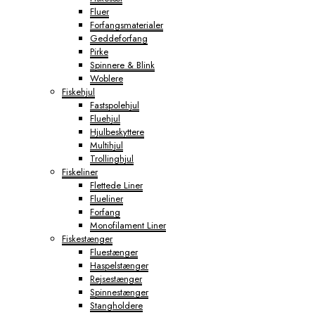
Fluer
Forfangsmaterialer
Geddeforfang
Pirke
Spinnere & Blink
Woblere
Fiskehjul
Fastspolehjul
Fluehjul
Hjulbeskyttere
Multihjul
Trollinghjul
Fiskeliner
Flettede Liner
Flueliner
Forfang
Monofilament Liner
Fiskestænger
Fluestænger
Haspelstænger
Rejsestænger
Spinnestænger
Stangholdere