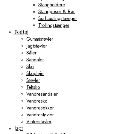
Stangholdere
Stangposer & Rør
Surfcastingstænger
Trollingstænger
Fodtøj
Gummistøvler
Jagtstøvler
Såler
Sandaler
Sko
Skopleje
Støvler
Teltsko
Vandresandaler
Vandresko
Vandresokker
Vandrestøvler
Vinterstøvler
Jagt