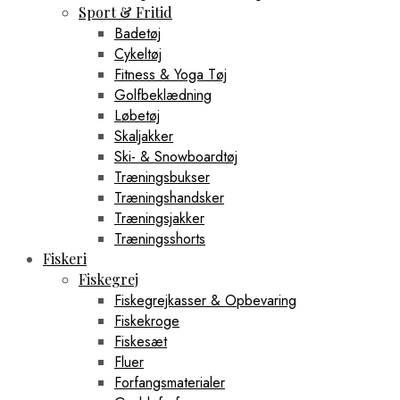
Sport & Fritid
Badetøj
Cykeltøj
Fitness & Yoga Tøj
Golfbeklædning
Løbetøj
Skaljakker
Ski- & Snowboardtøj
Træningsbukser
Træningshandsker
Træningsjakker
Træningsshorts
Fiskeri
Fiskegrej
Fiskegrejkasser & Opbevaring
Fiskekroge
Fiskesæt
Fluer
Forfangsmaterialer