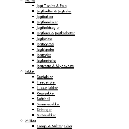
Jagttøj
Jagt T-shirts & Polo
Jagtbælter & Jagtseler
Jagtbukser
Jagthandsker
Jagtheldragter
Jagthuer & Jagtkasketter
Jagtjakker
Jagtregntøj
Jagtskjorter
Jagttrøjer
Jagtundertøj
Jagtveste & Skydeveste
Jakker
Dunjakker
Fleecetrøjer
Luksus Jakker
Regnjakker
Softshell
Sommerjakker
Striktrøjer
Vinterjakker
Militær
Kamp- & Militærjakker