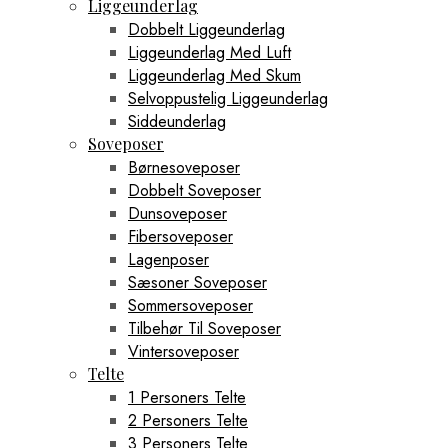
Liggeunderlag
Dobbelt Liggeunderlag
Liggeunderlag Med Luft
Liggeunderlag Med Skum
Selvoppustelig Liggeunderlag
Siddeunderlag
Soveposer
Børnesoveposer
Dobbelt Soveposer
Dunsoveposer
Fibersoveposer
Lagenposer
Sæsoner Soveposer
Sommersoveposer
Tilbehør Til Soveposer
Vintersoveposer
Telte
1 Personers Telte
2 Personers Telte
3 Personers Telte