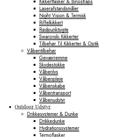
Kikkerttasker & Binostraps
Laserafstandsmåler
Night Vision & Termisk
Riffelkikkert
Rødpunktsigte
Swarovski Kikkerter
Tilbehør Til Kikkerter & Optik
Våbentilbehør
Geværremme
Skydestokke
Våbenlys
Våbenpleje
Våbenskabe
Våbentransport
Våbenudstyr
Outdoor Udstyr
Drikkesystemer & Dunke
Drikkedunke
Hydrationssystemer
Termoflasker