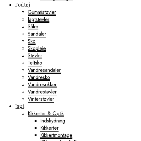
Fodtøj
Gummistøvler
Jagtstøvler
Såler
Sandaler
Sko
Skopleje
Støvler
Teltsko
Vandresandaler
Vandresko
Vandresokker
Vandrestøvler
Vinterstøvler
Jagt
Kikkerter & Optik
Indskydning
Kikkerter
Kikkertmontage