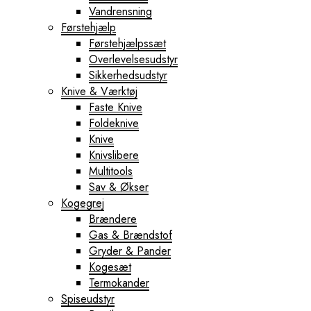
Vandrensning
Førstehjælp
Førstehjælpssæt
Overlevelsesudstyr
Sikkerhedsudstyr
Knive & Værktøj
Faste Knive
Foldeknive
Knive
Knivslibere
Multitools
Sav & Økser
Kogegrej
Brændere
Gas & Brændstof
Gryder & Pander
Kogesæt
Termokander
Spiseudstyr