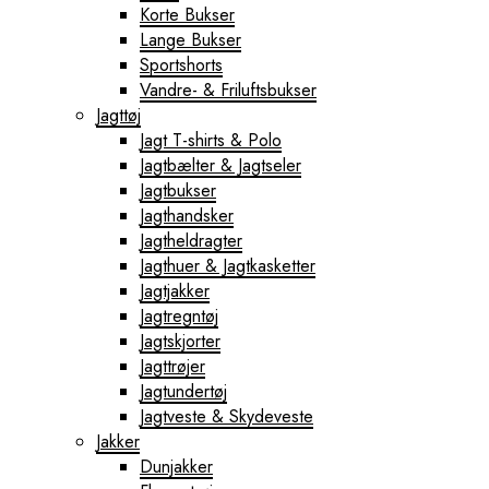
Korte Bukser
Lange Bukser
Sportshorts
Vandre- & Friluftsbukser
Jagttøj
Jagt T-shirts & Polo
Jagtbælter & Jagtseler
Jagtbukser
Jagthandsker
Jagtheldragter
Jagthuer & Jagtkasketter
Jagtjakker
Jagtregntøj
Jagtskjorter
Jagttrøjer
Jagtundertøj
Jagtveste & Skydeveste
Jakker
Dunjakker