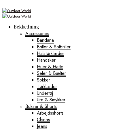
Beklædning
Accessories
Bandana
Briller & Solbriller
Halstørklæder
Handsker
Huer & Hatte
Seler & Bælter
Sokker
Tørklæder
Undertøj
Ure & Smykker
Bukser & Shorts
Arbejdsshorts
Chinos
Jeans