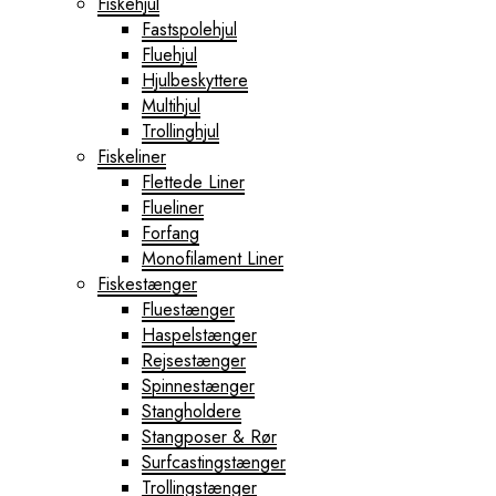
Fiskehjul
Fastspolehjul
Fluehjul
Hjulbeskyttere
Multihjul
Trollinghjul
Fiskeliner
Flettede Liner
Flueliner
Forfang
Monofilament Liner
Fiskestænger
Fluestænger
Haspelstænger
Rejsestænger
Spinnestænger
Stangholdere
Stangposer & Rør
Surfcastingstænger
Trollingstænger