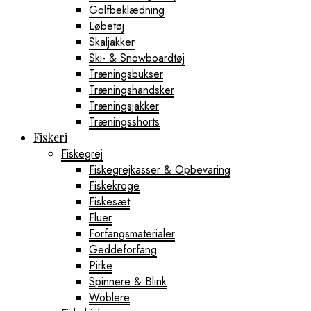
Golfbeklædning
Løbetøj
Skaljakker
Ski- & Snowboardtøj
Træningsbukser
Træningshandsker
Træningsjakker
Træningsshorts
Fiskeri
Fiskegrej
Fiskegrejkasser & Opbevaring
Fiskekroge
Fiskesæt
Fluer
Forfangsmaterialer
Geddeforfang
Pirke
Spinnere & Blink
Woblere