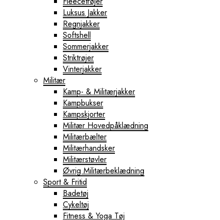
Fleecetrøjer
Luksus Jakker
Regnjakker
Softshell
Sommerjakker
Striktrøjer
Vinterjakker
Militær
Kamp- & Militærjakker
Kampbukser
Kampskjorter
Militær Hovedpåklædning
Militærbælter
Militærhandsker
Militærstøvler
Øvrig Militærbeklædning
Sport & Fritid
Badetøj
Cykeltøj
Fitness & Yoga Tøj