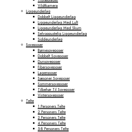
Vildtkamera
Liggeunderlag
Dobbelt Liggeunderlag
Liggeunderlag Med Luft
Liggeunderlag Med Skum
Selvoppustelig Liggeunderlag
Siddeunderlag
Soveposer
Børnesoveposer
Dobbelt Soveposer
Dunsoveposer
Fibersoveposer
Lagenposer
Sæsoner Soveposer
Sommersoveposer
Tilbehør Til Soveposer
Vintersoveposer
Telte
1 Personers Telte
2 Personers Telte
3 Personers Telte
4 Personers Telte
5-8 Personers Telte