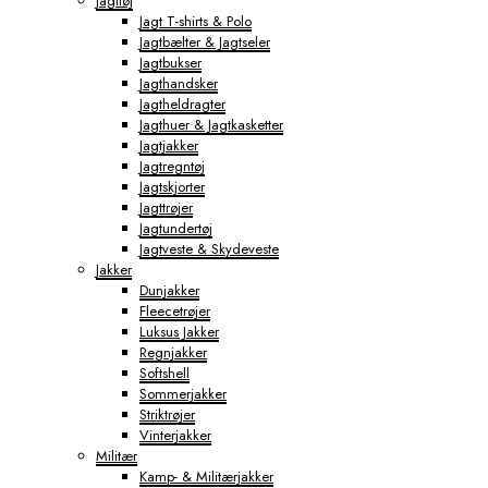
Jagttøj
Jagt T-shirts & Polo
Jagtbælter & Jagtseler
Jagtbukser
Jagthandsker
Jagtheldragter
Jagthuer & Jagtkasketter
Jagtjakker
Jagtregntøj
Jagtskjorter
Jagttrøjer
Jagtundertøj
Jagtveste & Skydeveste
Jakker
Dunjakker
Fleecetrøjer
Luksus Jakker
Regnjakker
Softshell
Sommerjakker
Striktrøjer
Vinterjakker
Militær
Kamp- & Militærjakker