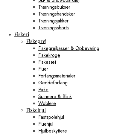
Ski- & Snowboardtøj
Træningsbukser
Træningshandsker
Træningsjakker
Træningsshorts
Fiskeri
Fiskegrej
Fiskegrejkasser & Opbevaring
Fiskekroge
Fiskesæt
Fluer
Forfangsmaterialer
Geddeforfang
Pirke
Spinnere & Blink
Woblere
Fiskehjul
Fastspolehjul
Fluehjul
Hjulbeskyttere