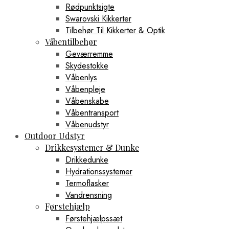
Rødpunktsigte
Swarovski Kikkerter
Tilbehør Til Kikkerter & Optik
Våbentilbehør
Geværremme
Skydestokke
Våbenlys
Våbenpleje
Våbenskabe
Våbentransport
Våbenudstyr
Outdoor Udstyr
Drikkesystemer & Dunke
Drikkedunke
Hydrationssystemer
Termoflasker
Vandrensning
Førstehjælp
Førstehjælpssæt