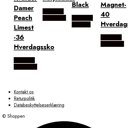
Black
Magnet-
Damer
Købes hos
40
Peach
Outdoornu
Købes hos
Hverdag
Outmore
Limest
-36
Købes hos
Outdoornu
Hverdagssko
Købes hos
Outdoornu
Kontakt os
Returpolitik
Databeskyttelseserklæring
© Shoppen