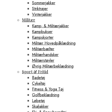
Sommerjakker
Striktrøjer
Vinterjakker
Militær
Kamp- & Militærjakker
Kampbukser
Kampskjorter
Militær Hovedpåklædning
Militærbælter
Militærhandsker
Militærstøvler
Øvrig Militærbeklædning
Sport & Fritid
Badetøj
Cykeltøj
Fitness & Yoga Tøj
Golfbeklædning
Løbetøj
Skaljakker