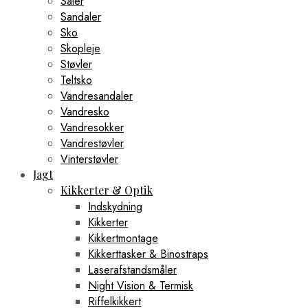
Såler
Sandaler
Sko
Skopleje
Støvler
Teltsko
Vandresandaler
Vandresko
Vandresokker
Vandrestøvler
Vinterstøvler
Jagt
Kikkerter & Optik
Indskydning
Kikkerter
Kikkertmontage
Kikkerttasker & Binostraps
Laserafstandsmåler
Night Vision & Termisk
Riffelkikkert