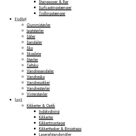
Stangposer & Rør
Surfcastingstænger
Trollingstænger
Fodtøj
Gummistøvler
Jagtstøvler
Såler
Sandaler
Sko
Skopleje
Støvler
Teltsko
Vandresandaler
Vandresko
Vandresokker
Vandrestøvler
Vinterstøvler
Jagt
Kikkerter & Optik
Indskydning
Kikkerter
Kikkertmontage
Kikkerttasker & Binostraps
Laserafstandsmåler