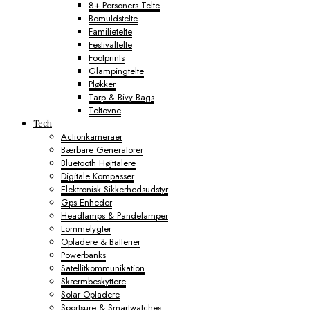
8+ Personers Telte
Bomuldstelte
Familietelte
Festivaltelte
Footprints
Glampingtelte
Pløkker
Tarp & Bivy Bags
Teltovne
Tech
Actionkameraer
Bærbare Generatorer
Bluetooth Højttalere
Digitale Kompasser
Elektronisk Sikkerhedsudstyr
Gps Enheder
Headlamps & Pandelamper
Lommelygter
Opladere & Batterier
Powerbanks
Satellitkommunikation
Skærmbeskyttere
Solar Opladere
Sportsure & Smartwatches