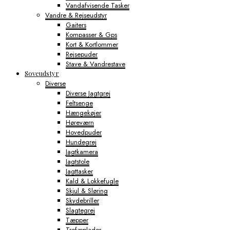
Vandafvisende Tasker
Vandre & Rejseudstyr
Gaiters
Kompasser & Gps
Kort & Kortlommer
Rejsepuder
Stave & Vandrestave
Soveudstyr
Diverse
Diverse Jagtgrej
Feltsenge
Hængekøjer
Høreværn
Hovedpuder
Hundegrej
Jagtkamera
Jagtstole
Jagttasker
Kald & Lokkefugle
Skjul & Sløring
Skydebriller
Slagtegrej
Tæpper
Trofæplader