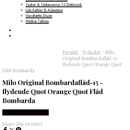
Tasker & Opbevaring Til Elektronik
Usb Kabler & Adaptere
Vandtætte Etuier
Walkie Talkies
Forside
/
Nyheder
/
Milo
Original Bombardaflåd-15 -
flydende Quot Orange Quot
Flåd Bombarda
Milo Original Bombardaflåd-15 -
flydende Quot Orange Quot Flåd
Bombarda
Købes hos Outdoornu
Share this product