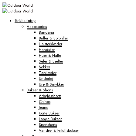
Beklædning
Accessories
Bandana
Briller & Solbriller
Halstørklæder
Handsker
Huer & Hatte
Seler & Bælter
Sokker
Tørklæder
Undertøj
Ure & Smykker
Bukser & Shorts
Arbejdsshorts
Chinos
Jeans
Korte Bukser
Lange Bukser
Sportshorts
Vandre- & Friluftsbukser