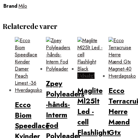
Brand
Milo
Relaterede varer
Udsalg!
Zpey
Maglite
Ecco
Polyleaders
Ml25lt
Terracru
-hånds-
Ecco
Led -
Herre
Interm
Biom
cell
Mænd
Fod
Speedlace
Flashlight
Gtx
Polyleader
Kvinder