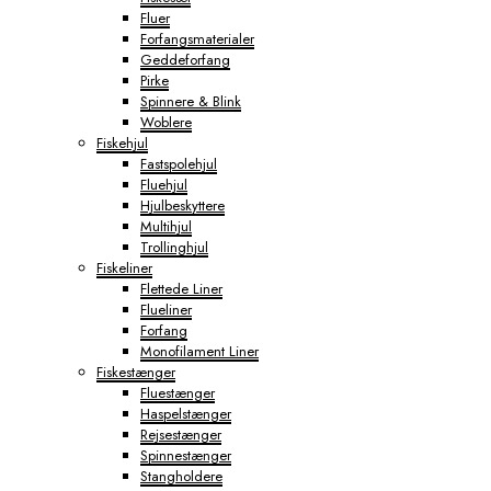
Fluer
Forfangsmaterialer
Geddeforfang
Pirke
Spinnere & Blink
Woblere
Fiskehjul
Fastspolehjul
Fluehjul
Hjulbeskyttere
Multihjul
Trollinghjul
Fiskeliner
Flettede Liner
Flueliner
Forfang
Monofilament Liner
Fiskestænger
Fluestænger
Haspelstænger
Rejsestænger
Spinnestænger
Stangholdere