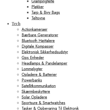
Glampingtelte
Pløkker
Tarp & Bivy Bags
Teltovne
Tech
Actionkameraer
Bærbare Generatorer
Bluetooth Højttalere
Digitale Kompasser
Elektronisk Sikkerhedsudstyr
Gps Enheder
Headlamps & Pandelamper
Lommelygter
Opladere & Batterier
Powerbanks
Satellitkommunikation
Skærmbeskyttere
Solar Opladere
Sportsure & Smartwatches
Tasker & Opbevaring Til Elektronik