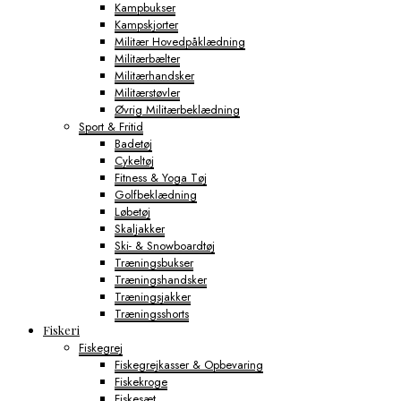
Kampbukser
Kampskjorter
Militær Hovedpåklædning
Militærbælter
Militærhandsker
Militærstøvler
Øvrig Militærbeklædning
Sport & Fritid
Badetøj
Cykeltøj
Fitness & Yoga Tøj
Golfbeklædning
Løbetøj
Skaljakker
Ski- & Snowboardtøj
Træningsbukser
Træningshandsker
Træningsjakker
Træningsshorts
Fiskeri
Fiskegrej
Fiskegrejkasser & Opbevaring
Fiskekroge
Fiskesæt