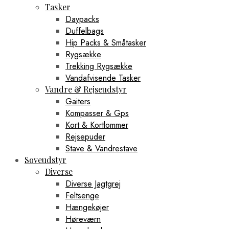
Tasker
Daypacks
Duffelbags
Hip Packs & Småtasker
Rygsække
Trekking Rygsække
Vandafvisende Tasker
Vandre & Rejseudstyr
Gaiters
Kompasser & Gps
Kort & Kortlommer
Rejsepuder
Stave & Vandrestave
Soveudstyr
Diverse
Diverse Jagtgrej
Feltsenge
Hængekøjer
Høreværn