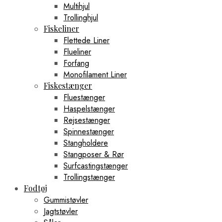
Multihjul
Trollinghjul
Fiskeliner
Flettede Liner
Flueliner
Forfang
Monofilament Liner
Fiskestænger
Fluestænger
Haspelstænger
Rejsestænger
Spinnestænger
Stangholdere
Stangposer & Rør
Surfcastingstænger
Trollingstænger
Fodtøj
Gummistøvler
Jagtstøvler