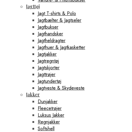
Jagttøj
Jagt T-shirts & Polo
Jagtbælter & Jagtseler
Jagtbukser
Jagthandsker
Jagtheldragter
Jagthuer & Jagtkasketter
Jagtjakker
Jagtregntøj
Jagtskjorter
Jagttrøjer
Jagtundertøj
Jagtveste & Skydeveste
Jakker
Dunjakker
Fleecetrøjer
Luksus Jakker
Regnjakker
Softshell