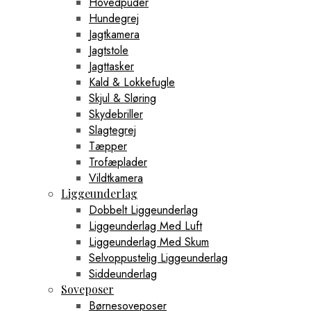
Hovedpuder
Hundegrej
Jagtkamera
Jagtstole
Jagttasker
Kald & Lokkefugle
Skjul & Sløring
Skydebriller
Slagtegrej
Tæpper
Trofæplader
Vildtkamera
Liggeunderlag
Dobbelt Liggeunderlag
Liggeunderlag Med Luft
Liggeunderlag Med Skum
Selvoppustelig Liggeunderlag
Siddeunderlag
Soveposer
Børnesoveposer