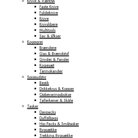
Knive & Værktøj
Faste Knive
Foldeknive
Knive
Knivslibere
Multitools
Sav & Økser
Kogegrej
Brændere
Gas & Brændstof
Gryder & Pander
Kogesæt
Termokander
Spiseudstyr
Bestik
Drikkekrus & Kopper
Opbevaringsbokse
Tallerkener & Skåle
Tasker
Daypacks
Duffelbags
Hip Packs & Småtasker
Rygsække
Trekking Rygsække