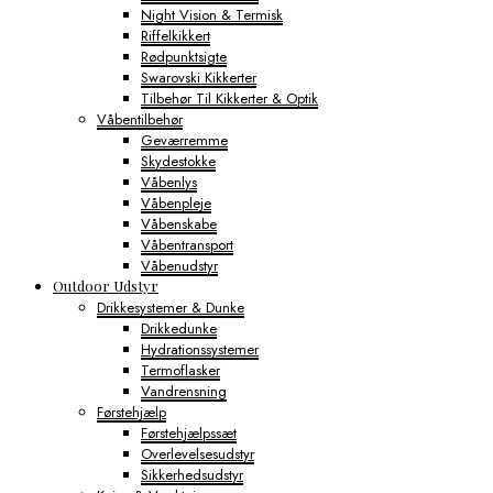
Night Vision & Termisk
Riffelkikkert
Rødpunktsigte
Swarovski Kikkerter
Tilbehør Til Kikkerter & Optik
Våbentilbehør
Geværremme
Skydestokke
Våbenlys
Våbenpleje
Våbenskabe
Våbentransport
Våbenudstyr
Outdoor Udstyr
Drikkesystemer & Dunke
Drikkedunke
Hydrationssystemer
Termoflasker
Vandrensning
Førstehjælp
Førstehjælpssæt
Overlevelsesudstyr
Sikkerhedsudstyr