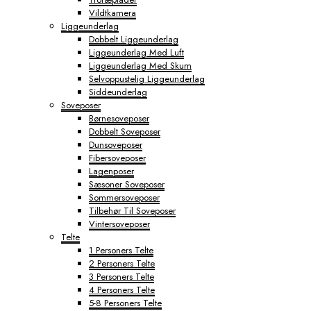
Vildtkamera
Liggeunderlag
Dobbelt Liggeunderlag
Liggeunderlag Med Luft
Liggeunderlag Med Skum
Selvoppustelig Liggeunderlag
Siddeunderlag
Soveposer
Børnesoveposer
Dobbelt Soveposer
Dunsoveposer
Fibersoveposer
Lagenposer
Sæsoner Soveposer
Sommersoveposer
Tilbehør Til Soveposer
Vintersoveposer
Telte
1 Personers Telte
2 Personers Telte
3 Personers Telte
4 Personers Telte
5-8 Personers Telte