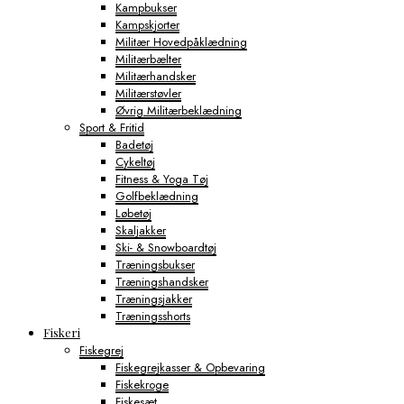
Kampbukser
Kampskjorter
Militær Hovedpåklædning
Militærbælter
Militærhandsker
Militærstøvler
Øvrig Militærbeklædning
Sport & Fritid
Badetøj
Cykeltøj
Fitness & Yoga Tøj
Golfbeklædning
Løbetøj
Skaljakker
Ski- & Snowboardtøj
Træningsbukser
Træningshandsker
Træningsjakker
Træningsshorts
Fiskeri
Fiskegrej
Fiskegrejkasser & Opbevaring
Fiskekroge
Fiskesæt