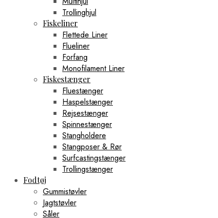
Multihjul
Trollinghjul
Fiskeliner
Flettede Liner
Flueliner
Forfang
Monofilament Liner
Fiskestænger
Fluestænger
Haspelstænger
Rejsestænger
Spinnestænger
Stangholdere
Stangposer & Rør
Surfcastingstænger
Trollingstænger
Fodtøj
Gummistøvler
Jagtstøvler
Såler