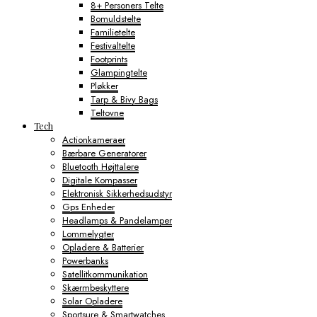
8+ Personers Telte
Bomuldstelte
Familietelte
Festivaltelte
Footprints
Glampingtelte
Pløkker
Tarp & Bivy Bags
Teltovne
Tech
Actionkameraer
Bærbare Generatorer
Bluetooth Højttalere
Digitale Kompasser
Elektronisk Sikkerhedsudstyr
Gps Enheder
Headlamps & Pandelamper
Lommelygter
Opladere & Batterier
Powerbanks
Satellitkommunikation
Skærmbeskyttere
Solar Opladere
Sportsure & Smartwatches