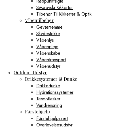
Rødpunktsigte
Swarovski Kikkerter
Tilbehør Til Kikkerter & Optik
Våbentilbehør
Geværremme
Skydestokke
Våbenlys
Våbenpleje
Våbenskabe
Våbentransport
Våbenudstyr
Outdoor Udstyr
Drikkesystemer & Dunke
Drikkedunke
Hydrationssystemer
Termoflasker
Vandrensning
Førstehjælp
Førstehjælpssæt
Overlevelsesudstyr