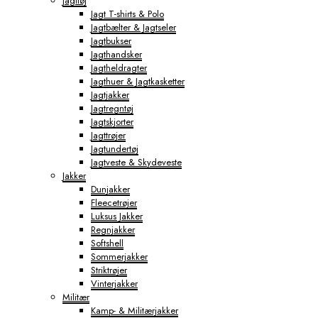
Jagttøj
Jagt T-shirts & Polo
Jagtbælter & Jagtseler
Jagtbukser
Jagthandsker
Jagtheldragter
Jagthuer & Jagtkasketter
Jagtjakker
Jagtregntøj
Jagtskjorter
Jagttrøjer
Jagtundertøj
Jagtveste & Skydeveste
Jakker
Dunjakker
Fleecetrøjer
Luksus Jakker
Regnjakker
Softshell
Sommerjakker
Striktrøjer
Vinterjakker
Militær
Kamp- & Militærjakker