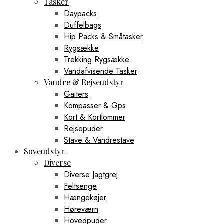
Tasker
Daypacks
Duffelbags
Hip Packs & Småtasker
Rygsække
Trekking Rygsække
Vandafvisende Tasker
Vandre & Rejseudstyr
Gaiters
Kompasser & Gps
Kort & Kortlommer
Rejsepuder
Stave & Vandrestave
Soveudstyr
Diverse
Diverse Jagtgrej
Feltsenge
Hængekøjer
Høreværn
Hovedpuder