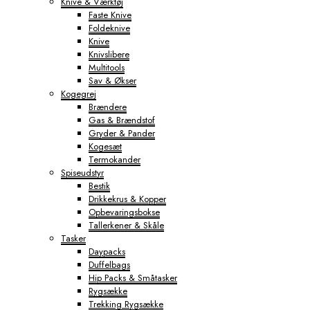
Knive & Værktøj
Faste Knive
Foldeknive
Knive
Knivslibere
Multitools
Sav & Økser
Kogegrej
Brændere
Gas & Brændstof
Gryder & Pander
Kogesæt
Termokander
Spiseudstyr
Bestik
Drikkekrus & Kopper
Opbevaringsbokse
Tallerkener & Skåle
Tasker
Daypacks
Duffelbags
Hip Packs & Småtasker
Rygsække
Trekking Rygsække