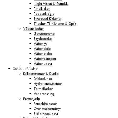
Night Vision & Termisk
Riffelkikkert
Rødpunktsigte
Swarovski Kikkerter
Tilbehør Til Kikkerter & Optik
Våbentilbehør
Geværremme
Skydestokke
Våbenlys
Våbenpleje
Våbenskabe
Våbentransport
Våbenudstyr
Outdoor Udstyr
Drikkesystemer & Dunke
Drikkedunke
Hydrationssystemer
Termoflasker
Vandrensning
Førstehjælp
Førstehjælpssæt
Overlevelsesudstyr
Sikkerhedsudstyr