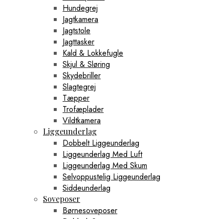
Hundegrej
Jagtkamera
Jagtstole
Jagttasker
Kald & Lokkefugle
Skjul & Sløring
Skydebriller
Slagtegrej
Tæpper
Trofæplader
Vildtkamera
Liggeunderlag
Dobbelt Liggeunderlag
Liggeunderlag Med Luft
Liggeunderlag Med Skum
Selvoppustelig Liggeunderlag
Siddeunderlag
Soveposer
Børnesoveposer