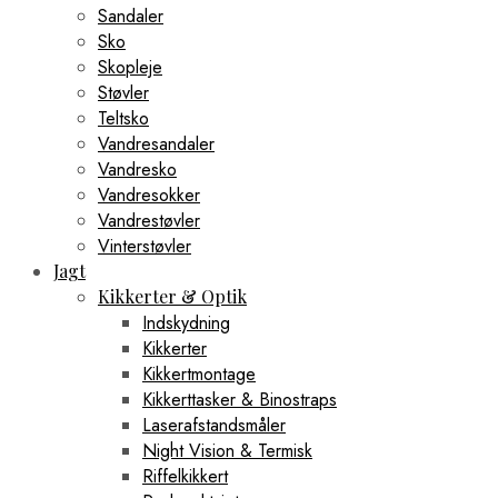
Sandaler
Sko
Skopleje
Støvler
Teltsko
Vandresandaler
Vandresko
Vandresokker
Vandrestøvler
Vinterstøvler
Jagt
Kikkerter & Optik
Indskydning
Kikkerter
Kikkertmontage
Kikkerttasker & Binostraps
Laserafstandsmåler
Night Vision & Termisk
Riffelkikkert