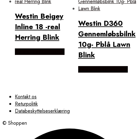
Westin Beigey
Westin D360
Inline 18 -real
Gennemløbsbilnk
Herring Blink
10g- Pblå Lawn
Købes hos Outdoornu
Blink
Købes hos Outdoornu
Kontakt os
Returpolitik
Databeskyttelseserklæring
© Shoppen