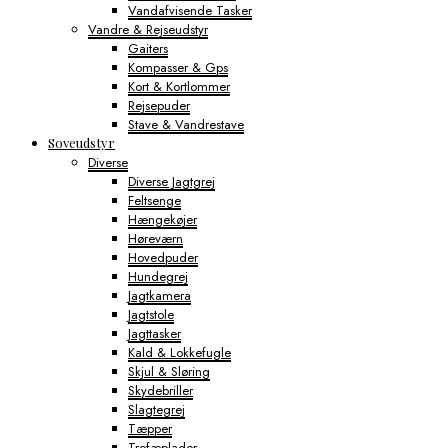
Vandafvisende Tasker
Vandre & Rejseudstyr
Gaiters
Kompasser & Gps
Kort & Kortlommer
Rejsepuder
Stave & Vandrestave
Soveudstyr
Diverse
Diverse Jagtgrej
Feltsenge
Hængekøjer
Høreværn
Hovedpuder
Hundegrej
Jagtkamera
Jagtstole
Jagttasker
Kald & Lokkefugle
Skjul & Sløring
Skydebriller
Slagtegrej
Tæpper
Trofæplader