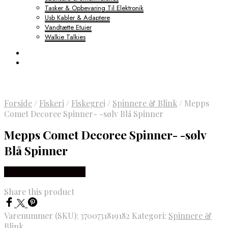
Tasker & Opbevaring Til Elektronik
Usb Kabler & Adaptere
Vandtætte Etuier
Walkie Talkies
Forside
/
Fiskeri
/
Fiskegrej
/
Spinnere & Blink
/
Mepps
Comet Decoree Spinner- -sølv Blå Spinner
Mepps Comet Decoree Spinner- -sølv
Blå Spinner
Købes hos Outdoornu
Share this product
Varenummer (SKU):
3700731819182
Kategori:
Spinnere &
Blink