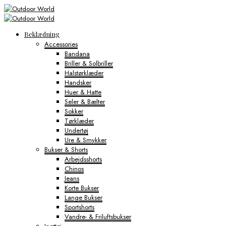
Beklædning
Accessories
Bandana
Briller & Solbriller
Halstørklæder
Handsker
Huer & Hatte
Seler & Bælter
Sokker
Tørklæder
Undertøj
Ure & Smykker
Bukser & Shorts
Arbejdsshorts
Chinos
Jeans
Korte Bukser
Lange Bukser
Sportshorts
Vandre- & Friluftsbukser