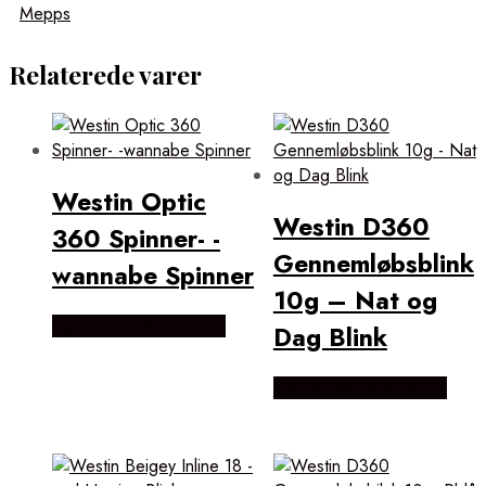
Mepps
Relaterede varer
Westin Optic
Westin D360
360 Spinner- -
Gennemløbsblink
wannabe Spinner
10g – Nat og
Købes hos Outdoornu
Dag Blink
Købes hos Outdoornu