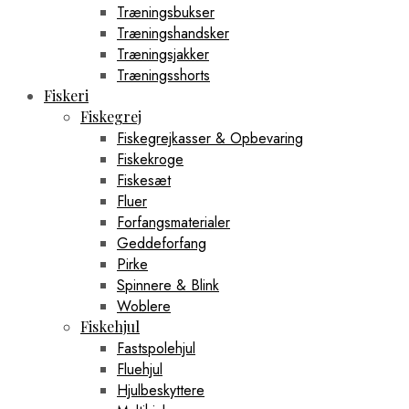
Træningsbukser
Træningshandsker
Træningsjakker
Træningsshorts
Fiskeri
Fiskegrej
Fiskegrejkasser & Opbevaring
Fiskekroge
Fiskesæt
Fluer
Forfangsmaterialer
Geddeforfang
Pirke
Spinnere & Blink
Woblere
Fiskehjul
Fastspolehjul
Fluehjul
Hjulbeskyttere