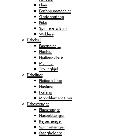
Fluer
Forfangsmaterialer
Geddeforfang
Pirke
Spinnere & Blink
Woblere
Fiskehjul
Fastspolehjul
Fluehjul
Hjulbeskyttere
Multihjul
Trollinghjul
Fiskeliner
Flettede Liner
Flueliner
Forfang
Monofilament Liner
Fiskestænger
Fluestænger
Haspelstænger
Rejsestænger
Spinnestænger
Stangholdere