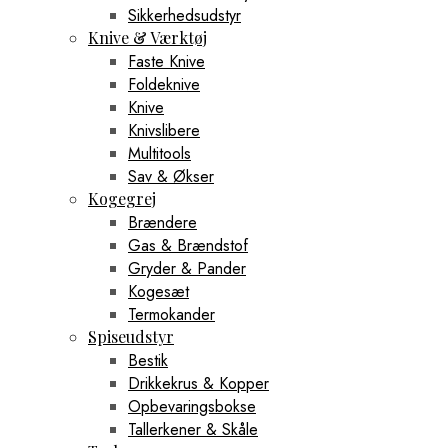
Sikkerhedsudstyr
Knive & Værktøj
Faste Knive
Foldeknive
Knive
Knivslibere
Multitools
Sav & Økser
Kogegrej
Brændere
Gas & Brændstof
Gryder & Pander
Kogesæt
Termokander
Spiseudstyr
Bestik
Drikkekrus & Kopper
Opbevaringsbokse
Tallerkener & Skåle