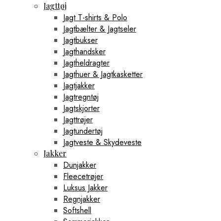
Jagttøj
Jagt T-shirts & Polo
Jagtbælter & Jagtseler
Jagtbukser
Jagthandsker
Jagtheldragter
Jagthuer & Jagtkasketter
Jagtjakker
Jagtregntøj
Jagtskjorter
Jagttrøjer
Jagtundertøj
Jagtveste & Skydeveste
Jakker
Dunjakker
Fleecetrøjer
Luksus Jakker
Regnjakker
Softshell