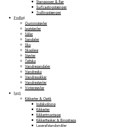
Stangposer & Rør
Surfcastingstænger
Trollingstænger
Fodtøj
Gummistøvler
Jagtstøvler
Såler
Sandaler
Sko
Skopleje
Støvler
Teltsko
Vandresandaler
Vandresko
Vandresokker
Vandrestøvler
Vinterstøvler
Jagt
Kikkerter & Optik
Indskydning
Kikkerter
Kikkertmontage
Kikkerttasker & Binostraps
Laserafstandsmåler