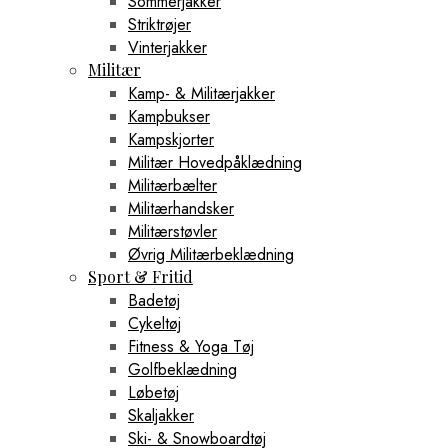
Sommerjakker
Striktrøjer
Vinterjakker
Militær
Kamp- & Militærjakker
Kampbukser
Kampskjorter
Militær Hovedpåklædning
Militærbælter
Militærhandsker
Militærstøvler
Øvrig Militærbeklædning
Sport & Fritid
Badetøj
Cykeltøj
Fitness & Yoga Tøj
Golfbeklædning
Løbetøj
Skaljakker
Ski- & Snowboardtøj