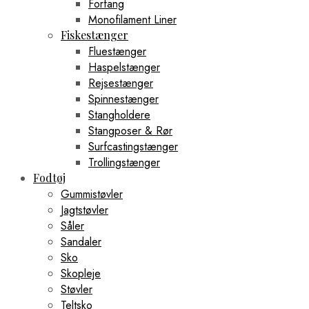
Forfang
Monofilament Liner
Fiskestænger
Fluestænger
Haspelstænger
Rejsestænger
Spinnestænger
Stangholdere
Stangposer & Rør
Surfcastingstænger
Trollingstænger
Fodtøj
Gummistøvler
Jagtstøvler
Såler
Sandaler
Sko
Skopleje
Støvler
Teltsko