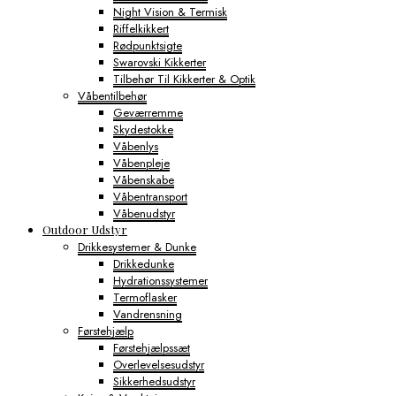
Night Vision & Termisk
Riffelkikkert
Rødpunktsigte
Swarovski Kikkerter
Tilbehør Til Kikkerter & Optik
Våbentilbehør
Geværremme
Skydestokke
Våbenlys
Våbenpleje
Våbenskabe
Våbentransport
Våbenudstyr
Outdoor Udstyr
Drikkesystemer & Dunke
Drikkedunke
Hydrationssystemer
Termoflasker
Vandrensning
Førstehjælp
Førstehjælpssæt
Overlevelsesudstyr
Sikkerhedsudstyr