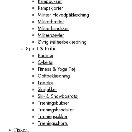
Kampbukser
Kampskjorter
Militær Hovedpåklædning
Militærbælter
Militærhandsker
Militærstøvler
Øvrig Militærbeklædning
Sport & Fritid
Badetøj
Cykeltøj
Fitness & Yoga Tøj
Golfbeklædning
Løbetøj
Skaljakker
Ski- & Snowboardtøj
Træningsbukser
Træningshandsker
Træningsjakker
Træningsshorts
Fiskeri