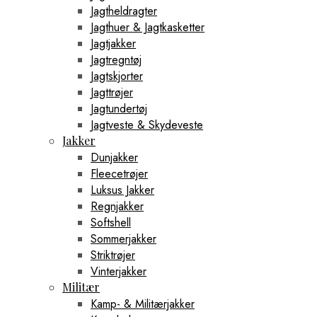
Jagtheldragter
Jagthuer & Jagtkasketter
Jagtjakker
Jagtregntøj
Jagtskjorter
Jagttrøjer
Jagtundertøj
Jagtveste & Skydeveste
Jakker
Dunjakker
Fleecetrøjer
Luksus Jakker
Regnjakker
Softshell
Sommerjakker
Striktrøjer
Vinterjakker
Militær
Kamp- & Militærjakker