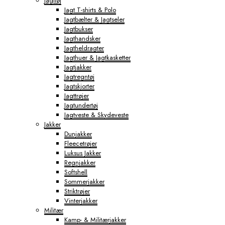
Jagttøj
Jagt T-shirts & Polo
Jagtbælter & Jagtseler
Jagtbukser
Jagthandsker
Jagtheldragter
Jagthuer & Jagtkasketter
Jagtjakker
Jagtregntøj
Jagtskjorter
Jagttrøjer
Jagtundertøj
Jagtveste & Skydeveste
Jakker
Dunjakker
Fleecetrøjer
Luksus Jakker
Regnjakker
Softshell
Sommerjakker
Striktrøjer
Vinterjakker
Militær
Kamp- & Militærjakker