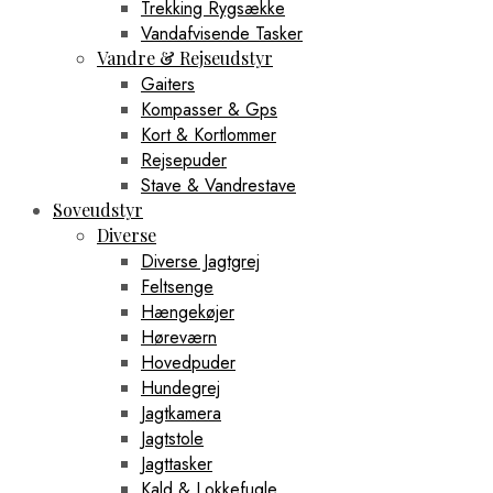
Trekking Rygsække
Vandafvisende Tasker
Vandre & Rejseudstyr
Gaiters
Kompasser & Gps
Kort & Kortlommer
Rejsepuder
Stave & Vandrestave
Soveudstyr
Diverse
Diverse Jagtgrej
Feltsenge
Hængekøjer
Høreværn
Hovedpuder
Hundegrej
Jagtkamera
Jagtstole
Jagttasker
Kald & Lokkefugle