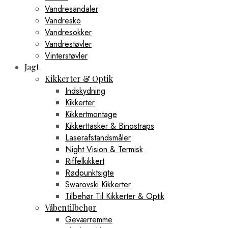
Vandresandaler
Vandresko
Vandresokker
Vandrestøvler
Vinterstøvler
Jagt
Kikkerter & Optik
Indskydning
Kikkerter
Kikkertmontage
Kikkerttasker & Binostraps
Laserafstandsmåler
Night Vision & Termisk
Riffelkikkert
Rødpunktsigte
Swarovski Kikkerter
Tilbehør Til Kikkerter & Optik
Våbentilbehør
Geværremme