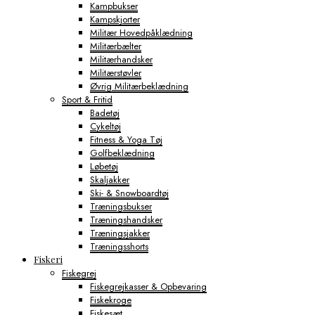
Kampbukser
Kampskjorter
Militær Hovedpåklædning
Militærbælter
Militærhandsker
Militærstøvler
Øvrig Militærbeklædning
Sport & Fritid
Badetøj
Cykeltøj
Fitness & Yoga Tøj
Golfbeklædning
Løbetøj
Skaljakker
Ski- & Snowboardtøj
Træningsbukser
Træningshandsker
Træningsjakker
Træningsshorts
Fiskeri
Fiskegrej
Fiskegrejkasser & Opbevaring
Fiskekroge
Fiskesæt