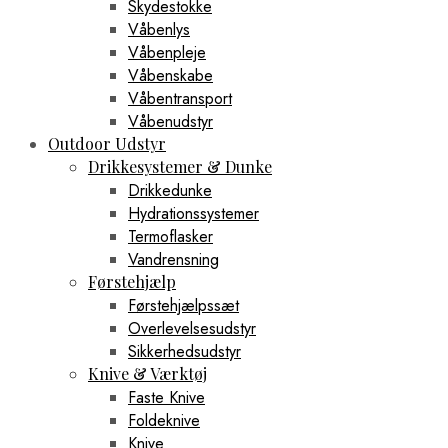
Skydestokke
Våbenlys
Våbenpleje
Våbenskabe
Våbentransport
Våbenudstyr
Outdoor Udstyr
Drikkesystemer & Dunke
Drikkedunke
Hydrationssystemer
Termoflasker
Vandrensning
Førstehjælp
Førstehjælpssæt
Overlevelsesudstyr
Sikkerhedsudstyr
Knive & Værktøj
Faste Knive
Foldeknive
Knive