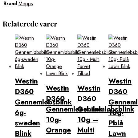
Brand
Mepps
Relaterede varer
Westin
Westin
Westin
Westin
D360
D360
D360
D360
Gennemløbsbilnk
Genneml
Gennemløbsbilnk
Gennemløbsblink
6g-
10g-
10g-
10g –
sweden
Pblå
Orange
Multi
Blink
Lawn