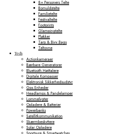
8+ Personers Telte
Bomuldstelte
Familietelte
Festivaltelte
Footprints
Glampingtelte
Pløkker
Tarp & Bivy Bags
Teltovne
Tech
Actionkameraer
Bærbare Generatorer
Bluetooth Højttalere
Digitale Kompasser
Elektronisk Sikkerhedsudstyr
Gps Enheder
Headlamps & Pandelamper
Lommelygter
Opladere & Batterier
Powerbanks
Satellitkommunikation
Skærmbeskyttere
Solar Opladere
Sportsure & Smartwatches