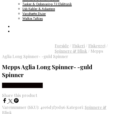
Tasker & Opbevaring Til Elektronik
Usb Kabler & Adaptere
Vandtætte Etuier
Walkie Talkies
Forside
/
Fiskeri
/
Fiskegrej
/
Spinnere & Blink
/
Mepps
Aglia Long Spinner- -guld Spinner
Mepps Aglia Long Spinner- -guld
Spinner
Købes hos Outdoornu
Share this product
Varenummer (SKU):
4ee6d3f7ed96
Kategori:
Spinnere &
Blink