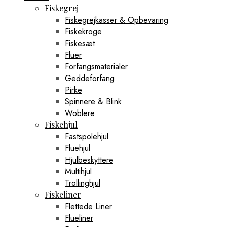
Fiskegrej
Fiskegrejkasser & Opbevaring
Fiskekroge
Fiskesæt
Fluer
Forfangsmaterialer
Geddeforfang
Pirke
Spinnere & Blink
Woblere
Fiskehjul
Fastspolehjul
Fluehjul
Hjulbeskyttere
Multihjul
Trollinghjul
Fiskeliner
Flettede Liner
Flueliner