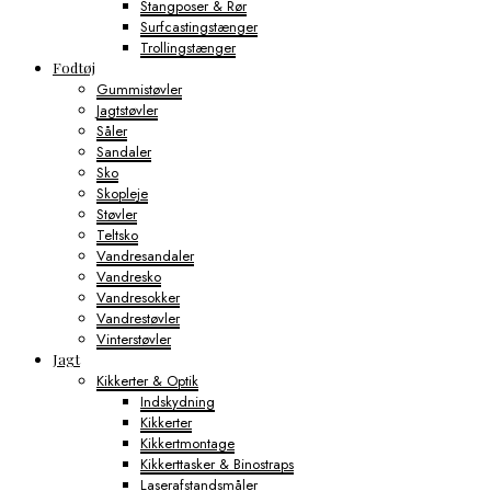
Stangposer & Rør
Surfcastingstænger
Trollingstænger
Fodtøj
Gummistøvler
Jagtstøvler
Såler
Sandaler
Sko
Skopleje
Støvler
Teltsko
Vandresandaler
Vandresko
Vandresokker
Vandrestøvler
Vinterstøvler
Jagt
Kikkerter & Optik
Indskydning
Kikkerter
Kikkertmontage
Kikkerttasker & Binostraps
Laserafstandsmåler