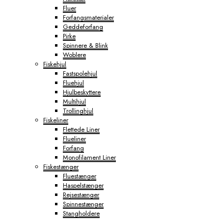
Fluer
Forfangsmaterialer
Geddeforfang
Pirke
Spinnere & Blink
Woblere
Fiskehjul
Fastspolehjul
Fluehjul
Hjulbeskyttere
Multihjul
Trollinghjul
Fiskeliner
Flettede Liner
Flueliner
Forfang
Monofilament Liner
Fiskestænger
Fluestænger
Haspelstænger
Rejsestænger
Spinnestænger
Stangholdere