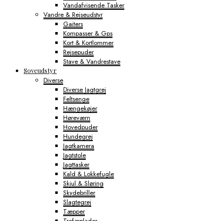
Vandafvisende Tasker
Vandre & Rejseudstyr
Gaiters
Kompasser & Gps
Kort & Kortlommer
Rejsepuder
Stave & Vandrestave
Soveudstyr
Diverse
Diverse Jagtgrej
Feltsenge
Hængekøjer
Høreværn
Hovedpuder
Hundegrej
Jagtkamera
Jagtstole
Jagttasker
Kald & Lokkefugle
Skjul & Sløring
Skydebriller
Slagtegrej
Tæpper
Trofæplader