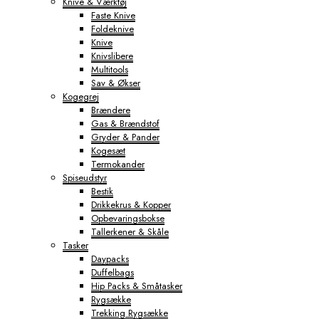
Knive & Værktøj
Faste Knive
Foldeknive
Knive
Knivslibere
Multitools
Sav & Økser
Kogegrej
Brændere
Gas & Brændstof
Gryder & Pander
Kogesæt
Termokander
Spiseudstyr
Bestik
Drikkekrus & Kopper
Opbevaringsbokse
Tallerkener & Skåle
Tasker
Daypacks
Duffelbags
Hip Packs & Småtasker
Rygsække
Trekking Rygsække