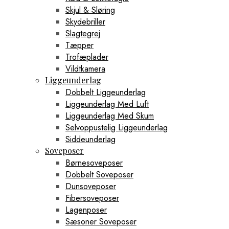
Skjul & Sløring
Skydebriller
Slagtegrej
Tæpper
Trofæplader
Vildtkamera
Liggeunderlag
Dobbelt Liggeunderlag
Liggeunderlag Med Luft
Liggeunderlag Med Skum
Selvoppustelig Liggeunderlag
Siddeunderlag
Soveposer
Børnesoveposer
Dobbelt Soveposer
Dunsoveposer
Fibersoveposer
Lagenposer
Sæsoner Soveposer