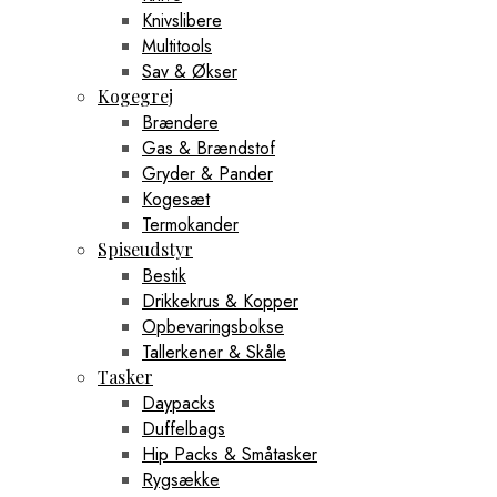
Knivslibere
Multitools
Sav & Økser
Kogegrej
Brændere
Gas & Brændstof
Gryder & Pander
Kogesæt
Termokander
Spiseudstyr
Bestik
Drikkekrus & Kopper
Opbevaringsbokse
Tallerkener & Skåle
Tasker
Daypacks
Duffelbags
Hip Packs & Småtasker
Rygsække