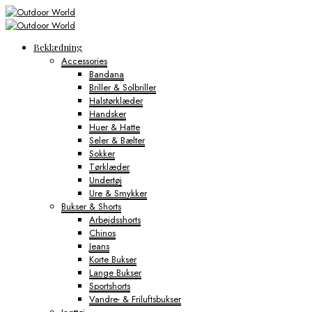
Beklædning
Accessories
Bandana
Briller & Solbriller
Halstørklæder
Handsker
Huer & Hatte
Seler & Bælter
Sokker
Tørklæder
Undertøj
Ure & Smykker
Bukser & Shorts
Arbejdsshorts
Chinos
Jeans
Korte Bukser
Lange Bukser
Sportshorts
Vandre- & Friluftsbukser