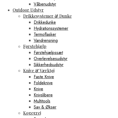
Våbenudstyr
Outdoor Udstyr
Drikkesystemer & Dunke
Drikkedunke
Hydrationssystemer
Termoflasker
Vandrensning
Førstehjælp
Førstehjælpssæt
Overlevelsesudstyr
Sikkerhedsudstyr
Knive & Værktøj
Faste Knive
Foldeknive
Knive
Knivslibere
Multitools
Sav & Økser
Kogegrej