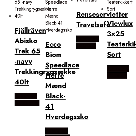
Renseservietter
Viewlux
Travelsafe
Fjällräven
3×25
Abisko
Købes hos
Teaterki
Ecco
Outmore
Trek 65
Sort
Biom
-navy
Speedlace
Købes hos
Trekkingrygsække
Herre
Outmore
40lt
Mænd
Black-
Købes hos
Outdoornu
41
Hverdagssko
Købes hos