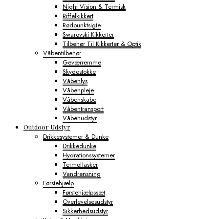
Night Vision & Termisk
Riffelkikkert
Rødpunktsigte
Swarovski Kikkerter
Tilbehør Til Kikkerter & Optik
Våbentilbehør
Geværremme
Skydestokke
Våbenlys
Våbenpleje
Våbenskabe
Våbentransport
Våbenudstyr
Outdoor Udstyr
Drikkesystemer & Dunke
Drikkedunke
Hydrationssystemer
Termoflasker
Vandrensning
Førstehjælp
Førstehjælpssæt
Overlevelsesudstyr
Sikkerhedsudstyr