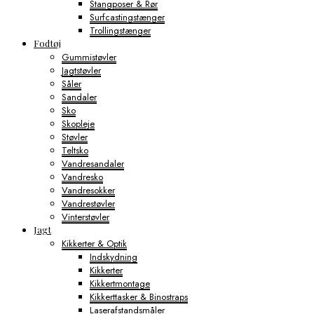
Stangposer & Rør
Surfcastingstænger
Trollingstænger
Fodtøj
Gummistøvler
Jagtstøvler
Såler
Sandaler
Sko
Skopleje
Støvler
Teltsko
Vandresandaler
Vandresko
Vandresokker
Vandrestøvler
Vinterstøvler
Jagt
Kikkerter & Optik
Indskydning
Kikkerter
Kikkertmontage
Kikkerttasker & Binostraps
Laserafstandsmåler