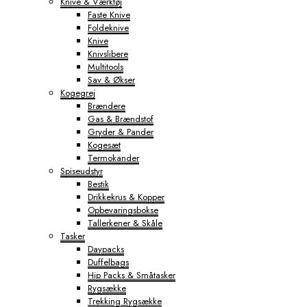
Knive & Værktøj
Faste Knive
Foldeknive
Knive
Knivslibere
Multitools
Sav & Økser
Kogegrej
Brændere
Gas & Brændstof
Gryder & Pander
Kogesæt
Termokander
Spiseudstyr
Bestik
Drikkekrus & Kopper
Opbevaringsbokse
Tallerkener & Skåle
Tasker
Daypacks
Duffelbags
Hip Packs & Småtasker
Rygsække
Trekking Rygsække