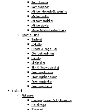
Kampbukser
Kampskjorter
Militær Hovedpåklædning
Militærbælter
Militærhandsker
Militærstøvler
Øvrig Militærbeklædning
Sport & Fritid
Badetøj
Cykeltøj
Fitness & Yoga Tøj
Golfbeklædning
Løbetøj
Skaljakker
Ski- & Snowboardtøj
Træningsbukser
Træningshandsker
Træningsjakker
Træningsshorts
Fiskeri
Fiskegrej
Fiskegrejkasser & Opbevaring
Fiskekroge
Fiskesæt