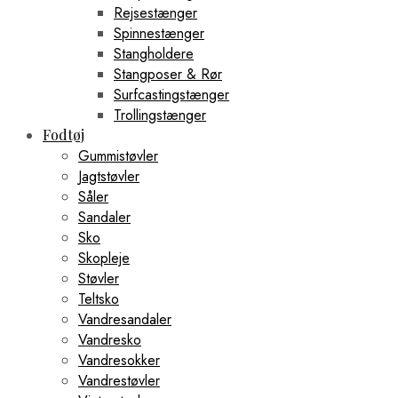
Rejsestænger
Spinnestænger
Stangholdere
Stangposer & Rør
Surfcastingstænger
Trollingstænger
Fodtøj
Gummistøvler
Jagtstøvler
Såler
Sandaler
Sko
Skopleje
Støvler
Teltsko
Vandresandaler
Vandresko
Vandresokker
Vandrestøvler