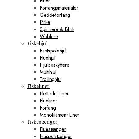
Fluer
Forfangsmaterialer
Geddeforfang
Pirke
Spinnere & Blink
Woblere
Fiskehjul
Fastspolehjul
Fluehjul
Hjulbeskyttere
Multihjul
Trollinghjul
Fiskeliner
Flettede Liner
Flueliner
Forfang
Monofilament Liner
Fiskestænger
Fluestænger
Haspelstænger