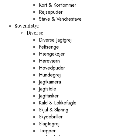
Kort & Kortlommer
Rejsepuder
Stave & Vandrestave
Soveudstyr
Diverse
Diverse Jagtgrej
Feltsenge
Hængekøjer
Høreværn
Hovedpuder
Hundegrej
Jagtkamera
Jagtstole
Jagttasker
Kald & Lokkefugle
Skjul & Sløring
Skydebriller
Slagtegrej
Tæpper