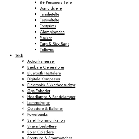
8+ Personers Telte
Bomuldstelte
Familietelte
Festivaltelte
Footprints
Glampingtelte
Pløkker
Tarp & Bivy Bags
Teltovne
Tech
Actionkameraer
Bærbare Generatorer
Bluetooth Højttalere
Digitale Kompasser
Elektronisk Sikkerhedsudstyr
Gps Enheder
Headlamps & Pandelamper
Lommelygter
Opladere & Batterier
Powerbanks
Satellitkommunikation
Skærmbeskyttere
Solar Opladere
Sportsure & Smartwatches