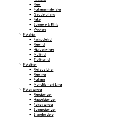
Fluer
Forfangsmaterialer
Geddeforfang
Pirke
Spinnere & Blink
Woblere
Fiskehjul
Fastspolehjul
Fluehjul
Hjulbeskyttere
Multihjul
Trollinghjul
Fiskeliner
Flettede Liner
Flueliner
Forfang
Monofilament Liner
Fiskestænger
Fluestænger
Haspelstænger
Rejsestænger
Spinnestænger
Stangholdere