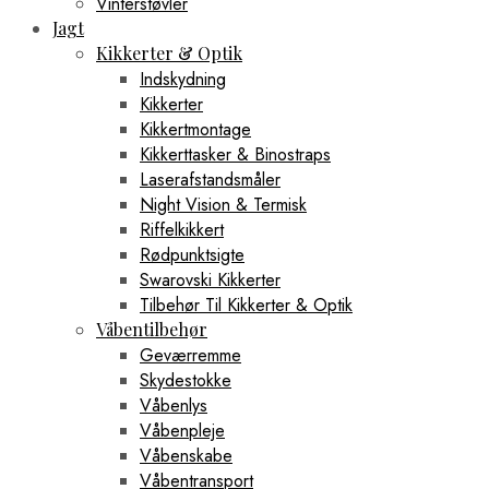
Vinterstøvler
Jagt
Kikkerter & Optik
Indskydning
Kikkerter
Kikkertmontage
Kikkerttasker & Binostraps
Laserafstandsmåler
Night Vision & Termisk
Riffelkikkert
Rødpunktsigte
Swarovski Kikkerter
Tilbehør Til Kikkerter & Optik
Våbentilbehør
Geværremme
Skydestokke
Våbenlys
Våbenpleje
Våbenskabe
Våbentransport