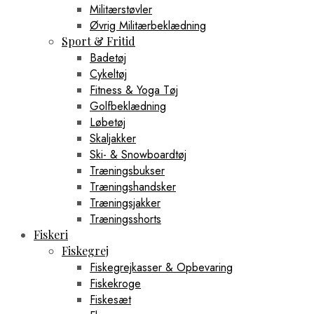
Militærstøvler
Øvrig Militærbeklædning
Sport & Fritid
Badetøj
Cykeltøj
Fitness & Yoga Tøj
Golfbeklædning
Løbetøj
Skaljakker
Ski- & Snowboardtøj
Træningsbukser
Træningshandsker
Træningsjakker
Træningsshorts
Fiskeri
Fiskegrej
Fiskegrejkasser & Opbevaring
Fiskekroge
Fiskesæt