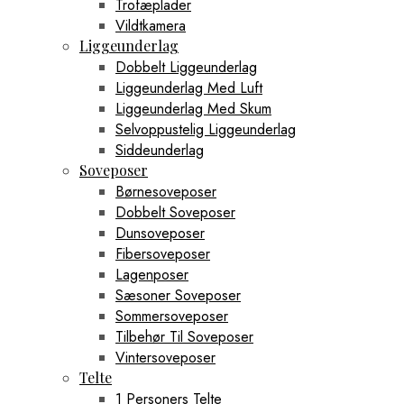
Trofæplader
Vildtkamera
Liggeunderlag
Dobbelt Liggeunderlag
Liggeunderlag Med Luft
Liggeunderlag Med Skum
Selvoppustelig Liggeunderlag
Siddeunderlag
Soveposer
Børnesoveposer
Dobbelt Soveposer
Dunsoveposer
Fibersoveposer
Lagenposer
Sæsoner Soveposer
Sommersoveposer
Tilbehør Til Soveposer
Vintersoveposer
Telte
1 Personers Telte