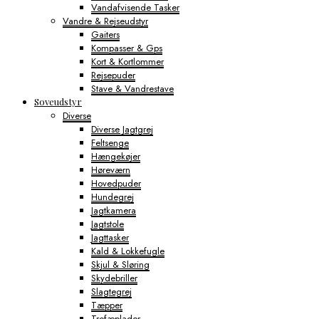
Vandafvisende Tasker
Vandre & Rejseudstyr
Gaiters
Kompasser & Gps
Kort & Kortlommer
Rejsepuder
Stave & Vandrestave
Soveudstyr
Diverse
Diverse Jagtgrej
Feltsenge
Hængekøjer
Høreværn
Hovedpuder
Hundegrej
Jagtkamera
Jagtstole
Jagttasker
Kald & Lokkefugle
Skjul & Sløring
Skydebriller
Slagtegrej
Tæpper
Trofæplader