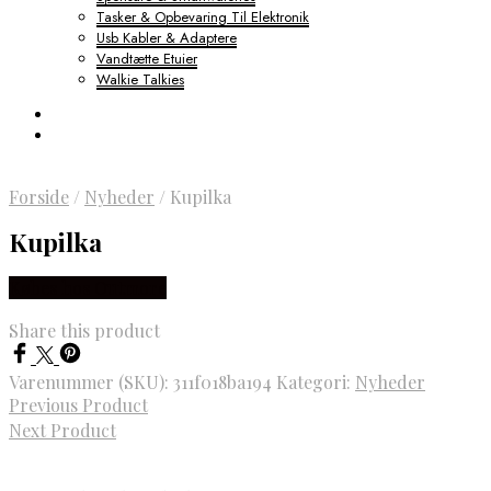
Tasker & Opbevaring Til Elektronik
Usb Kabler & Adaptere
Vandtætte Etuier
Walkie Talkies
Forside
/
Nyheder
/
Kupilka
Kupilka
Købes hos Outmore
Share this product
Varenummer (SKU):
311f018ba194
Kategori:
Nyheder
Previous Product
Next Product