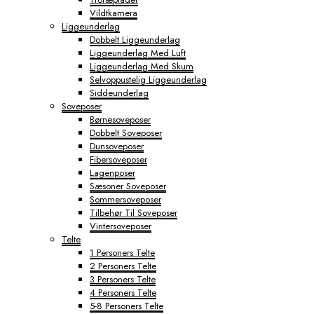
Vildtkamera
Liggeunderlag
Dobbelt Liggeunderlag
Liggeunderlag Med Luft
Liggeunderlag Med Skum
Selvoppustelig Liggeunderlag
Siddeunderlag
Soveposer
Børnesoveposer
Dobbelt Soveposer
Dunsoveposer
Fibersoveposer
Lagenposer
Sæsoner Soveposer
Sommersoveposer
Tilbehør Til Soveposer
Vintersoveposer
Telte
1 Personers Telte
2 Personers Telte
3 Personers Telte
4 Personers Telte
5-8 Personers Telte