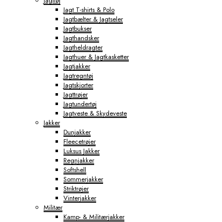
Jagttøj
Jagt T-shirts & Polo
Jagtbælter & Jagtseler
Jagtbukser
Jagthandsker
Jagtheldragter
Jagthuer & Jagtkasketter
Jagtjakker
Jagtregntøj
Jagtskjorter
Jagttrøjer
Jagtundertøj
Jagtveste & Skydeveste
Jakker
Dunjakker
Fleecetrøjer
Luksus Jakker
Regnjakker
Softshell
Sommerjakker
Striktrøjer
Vinterjakker
Militær
Kamp- & Militærjakker