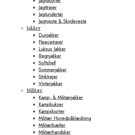
Jagtskjorter
Jagttrøjer
Jagtundertøj
Jagtveste & Skydeveste
Jakker
Dunjakker
Fleecetrøjer
Luksus Jakker
Regnjakker
Softshell
Sommerjakker
Striktrøjer
Vinterjakker
Militær
Kamp- & Militærjakker
Kampbukser
Kampskjorter
Militær Hovedpåklædning
Militærbælter
Militærhandsker