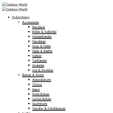
Beklædning
Accessories
Bandana
Briller & Solbriller
Halstørklæder
Handsker
Huer & Hatte
Seler & Bælter
Sokker
Tørklæder
Undertøj
Ure & Smykker
Bukser & Shorts
Arbejdsshorts
Chinos
Jeans
Korte Bukser
Lange Bukser
Sportshorts
Vandre- & Friluftsbukser