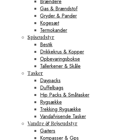
Brændere
Gas & Brændstof
Gryder & Pander
Kogesæt
Termokander
Spiseudstyr
Bestik
Drikkekrus & Kopper
Opbevaringsbokse
Tallerkener & Skåle
Tasker
Daypacks
Duffelbags
Hip Packs & Småtasker
Rygsække
Trekking Rygsække
Vandafvisende Tasker
Vandre & Rejseudstyr
Gaiters
Kompasser & Gps