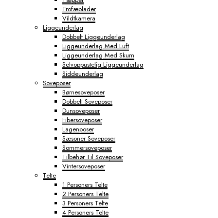
Trofæplader
Vildtkamera
Liggeunderlag
Dobbelt Liggeunderlag
Liggeunderlag Med Luft
Liggeunderlag Med Skum
Selvoppustelig Liggeunderlag
Siddeunderlag
Soveposer
Børnesoveposer
Dobbelt Soveposer
Dunsoveposer
Fibersoveposer
Lagenposer
Sæsoner Soveposer
Sommersoveposer
Tilbehør Til Soveposer
Vintersoveposer
Telte
1 Personers Telte
2 Personers Telte
3 Personers Telte
4 Personers Telte