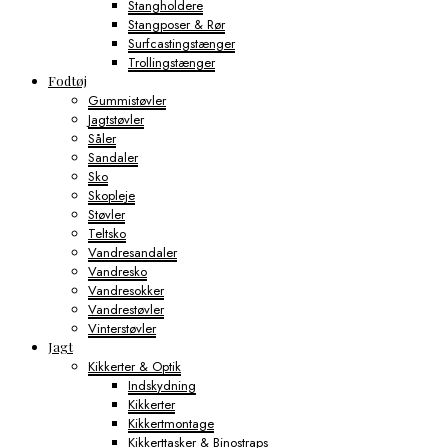
Stangholdere
Stangposer & Rør
Surfcastingstænger
Trollingstænger
Fodtøj
Gummistøvler
Jagtstøvler
Såler
Sandaler
Sko
Skopleje
Støvler
Teltsko
Vandresandaler
Vandresko
Vandresokker
Vandrestøvler
Vinterstøvler
Jagt
Kikkerter & Optik
Indskydning
Kikkerter
Kikkertmontage
Kikkerttasker & Binostraps