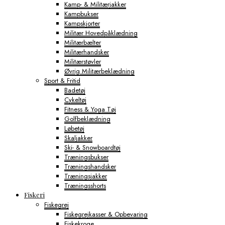
Kamp- & Militærjakker
Kampbukser
Kampskjorter
Militær Hovedpåklædning
Militærbælter
Militærhandsker
Militærstøvler
Øvrig Militærbeklædning
Sport & Fritid
Badetøj
Cykeltøj
Fitness & Yoga Tøj
Golfbeklædning
Løbetøj
Skaljakker
Ski- & Snowboardtøj
Træningsbukser
Træningshandsker
Træningsjakker
Træningsshorts
Fiskeri
Fiskegrej
Fiskegrejkasser & Opbevaring
Fiskekroge