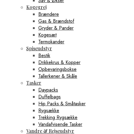
Sav & Økser
Kogegrej
Brændere
Gas & Brændstof
Gryder & Pander
Kogesæt
Termokander
Spiseudstyr
Bestik
Drikkekrus & Kopper
Opbevaringsbokse
Tallerkener & Skåle
Tasker
Daypacks
Duffelbags
Hip Packs & Småtasker
Rygsække
Trekking Rygsække
Vandafvisende Tasker
Vandre & Rejseudstyr