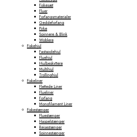
Fiskesæt
Fluer
Forfangsmaterialer
Geddeforfang
Pirke
Spinnere & Blink
Woblere
Fiskehjul
Fastspolehjul
Fluehjul
Hjulbeskyttere
Multihjul
Trollinghjul
Fiskeliner
Flettede Liner
Flueliner
Forfang
Monofilament Liner
Fiskestænger
Fluestænger
Haspelstænger
Rejsestænger
Spinnestænger