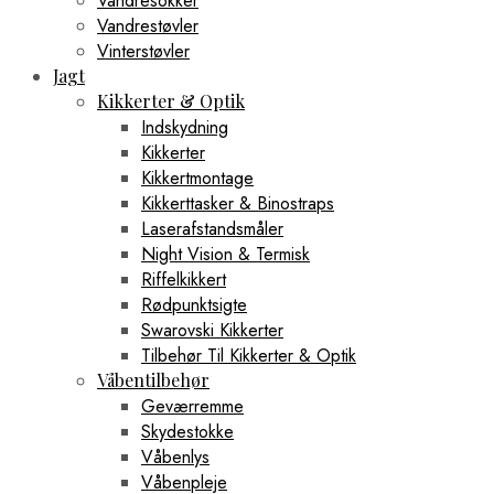
Vandresokker
Vandrestøvler
Vinterstøvler
Jagt
Kikkerter & Optik
Indskydning
Kikkerter
Kikkertmontage
Kikkerttasker & Binostraps
Laserafstandsmåler
Night Vision & Termisk
Riffelkikkert
Rødpunktsigte
Swarovski Kikkerter
Tilbehør Til Kikkerter & Optik
Våbentilbehør
Geværremme
Skydestokke
Våbenlys
Våbenpleje