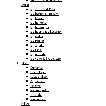
Vandre- & Friluftsbukser
Jagttøj
Jagt T-shirts & Polo
Jagtbælter & Jagtseler
Jagtbukser
Jagthandsker
Jagtheldragter
Jagthuer & Jagtkasketter
Jagtjakker
Jagtregntøj
Jagtskjorter
Jagttrøjer
Jagtundertøj
Jagtveste & Skydeveste
Jakker
Dunjakker
Fleecetrøjer
Luksus Jakker
Regnjakker
Softshell
Sommerjakker
Striktrøjer
Vinterjakker
Militær