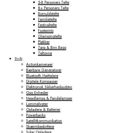
5-8 Personers Telte
8+ Personers Telte
Bomuldstelte
Familietelte
Festivaltelte
Footprints
Glampingtelte
Pløkker
Tarp & Bivy Bags
Teltovne
Tech
Actionkameraer
Bærbare Generatorer
Bluetooth Højttalere
Digitale Kompasser
Elektronisk Sikkerhedsudstyr
Gps Enheder
Headlamps & Pandelamper
Lommelygter
Opladere & Batterier
Powerbanks
Satellitkommunikation
Skærmbeskyttere
Solar Opladere