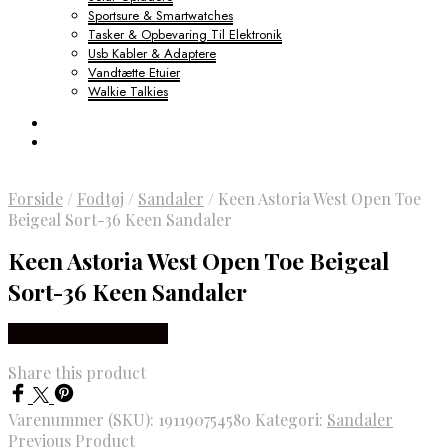
Sportsure & Smartwatches
Tasker & Opbevaring Til Elektronik
Usb Kabler & Adaptere
Vandtætte Etuier
Walkie Talkies
Forside
/
Fodtøj
/
Sandaler
/
Keen Astoria West Open Toe
Beigeal Sort-36 Keen Sandaler
Keen Astoria West Open Toe Beigeal
Sort-36 Keen Sandaler
Købes hos Outdoornu
Share this product
Varenummer (SKU):
191190754580
Kategori:
Sandaler
Previous Product