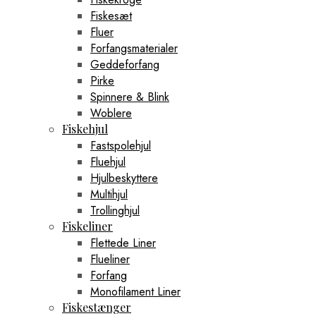
Fiskesæt
Fluer
Forfangsmaterialer
Geddeforfang
Pirke
Spinnere & Blink
Woblere
Fiskehjul
Fastspolehjul
Fluehjul
Hjulbeskyttere
Multihjul
Trollinghjul
Fiskeliner
Flettede Liner
Flueliner
Forfang
Monofilament Liner
Fiskestænger