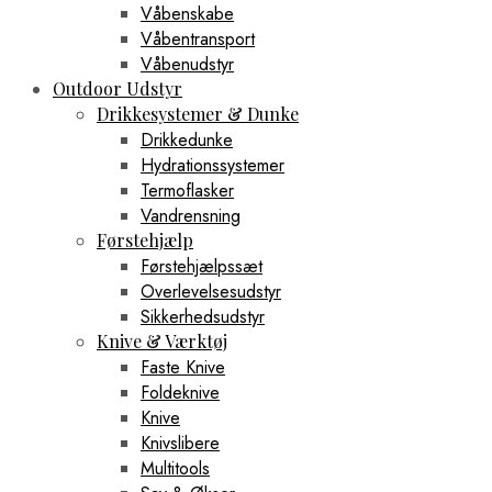
Våbenskabe
Våbentransport
Våbenudstyr
Outdoor Udstyr
Drikkesystemer & Dunke
Drikkedunke
Hydrationssystemer
Termoflasker
Vandrensning
Førstehjælp
Førstehjælpssæt
Overlevelsesudstyr
Sikkerhedsudstyr
Knive & Værktøj
Faste Knive
Foldeknive
Knive
Knivslibere
Multitools