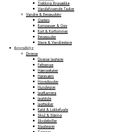
Trekking Rygsække
Vandafvisende Tasker
Vandre & Rejseudstyr
Gaiters
Kompasser & Gps
Kort & Kortlommer
Rejsepuder
Stave & Vandrestave
Soveudstyr
Diverse
Diverse Jagtgrej
Feltsenge
Hængekøjer
Høreværn
Hovedpuder
Hundegrej
Jagtkamera
Jagtstole
Jagttasker
Kald & Lokkefugle
Skjul & Sløring
Skydebriller
Slagtegrej
Tæpper