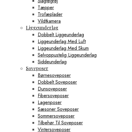
Slagtegrej
Tæpper
Trofæplader
Vildtkamera
Liggeunderlag
Dobbelt Liggeunderlag
Liggeunderlag Med Luft
Liggeunderlag Med Skum
Selvoppustelig Liggeunderlag
Siddeunderlag
Soveposer
Børnesoveposer
Dobbelt Soveposer
Dunsoveposer
Fibersoveposer
Lagenposer
Sæsoner Soveposer
Sommersoveposer
Tilbehør Til Soveposer
Vintersoveposer