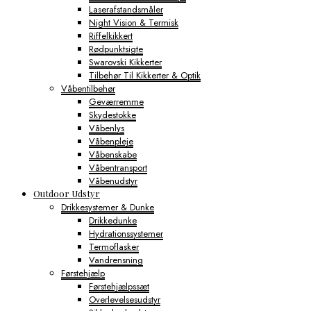
Laserafstandsmåler
Night Vision & Termisk
Riffelkikkert
Rødpunktsigte
Swarovski Kikkerter
Tilbehør Til Kikkerter & Optik
Våbentilbehør
Geværremme
Skydestokke
Våbenlys
Våbenpleje
Våbenskabe
Våbentransport
Våbenudstyr
Outdoor Udstyr
Drikkesystemer & Dunke
Drikkedunke
Hydrationssystemer
Termoflasker
Vandrensning
Førstehjælp
Førstehjælpssæt
Overlevelsesudstyr