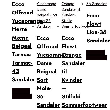
Ecco
Offroad
Ecco
Yucaorange
Flowt
Herre
Lion-36
Mænd
Ecco
Ecco
Sandaler
Beigeal
Offroad
Flowt
Købes hos
Tarmac
Yucaorange
Orange
Outdoornu
Tarmac-
Dame
Sandaler
43
Beigeal
til
Sandaler
Sort
Kvinder
Mole-
–
Købes hos
36
Stilfuld
Outdoornu
Sandaler
Sommerfootwear