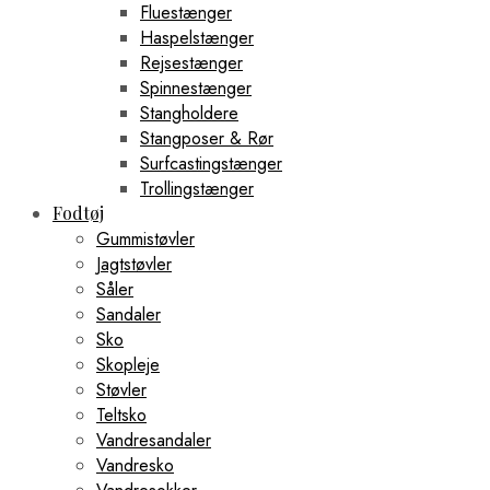
Fluestænger
Haspelstænger
Rejsestænger
Spinnestænger
Stangholdere
Stangposer & Rør
Surfcastingstænger
Trollingstænger
Fodtøj
Gummistøvler
Jagtstøvler
Såler
Sandaler
Sko
Skopleje
Støvler
Teltsko
Vandresandaler
Vandresko