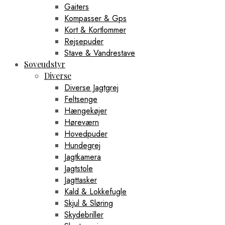
Gaiters
Kompasser & Gps
Kort & Kortlommer
Rejsepuder
Stave & Vandrestave
Soveudstyr
Diverse
Diverse Jagtgrej
Feltsenge
Hængekøjer
Høreværn
Hovedpuder
Hundegrej
Jagtkamera
Jagtstole
Jagttasker
Kald & Lokkefugle
Skjul & Sløring
Skydebriller