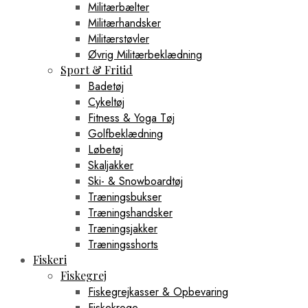
Militærbælter
Militærhandsker
Militærstøvler
Øvrig Militærbeklædning
Sport & Fritid
Badetøj
Cykeltøj
Fitness & Yoga Tøj
Golfbeklædning
Løbetøj
Skaljakker
Ski- & Snowboardtøj
Træningsbukser
Træningshandsker
Træningsjakker
Træningsshorts
Fiskeri
Fiskegrej
Fiskegrejkasser & Opbevaring
Fiskekroge