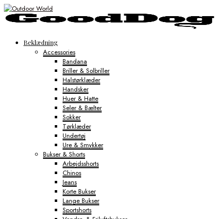
Beklædning
Accessories
Bandana
Briller & Solbriller
Halstørklæder
Handsker
Huer & Hatte
Seler & Bælter
Sokker
Tørklæder
Undertøj
Ure & Smykker
Bukser & Shorts
Arbejdsshorts
Chinos
Jeans
Korte Bukser
Lange Bukser
Sportshorts