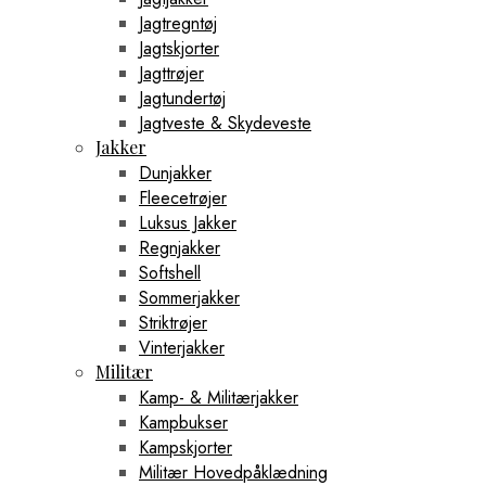
Jagtregntøj
Jagtskjorter
Jagttrøjer
Jagtundertøj
Jagtveste & Skydeveste
Jakker
Dunjakker
Fleecetrøjer
Luksus Jakker
Regnjakker
Softshell
Sommerjakker
Striktrøjer
Vinterjakker
Militær
Kamp- & Militærjakker
Kampbukser
Kampskjorter
Militær Hovedpåklædning