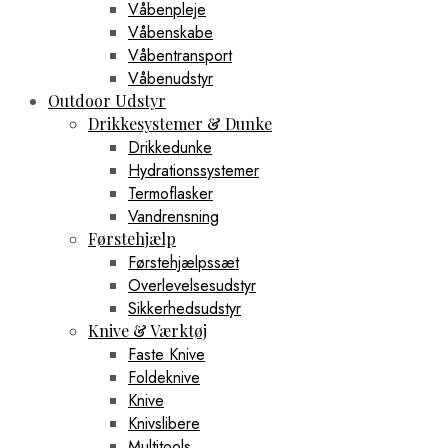
Våbenpleje
Våbenskabe
Våbentransport
Våbenudstyr
Outdoor Udstyr
Drikkesystemer & Dunke
Drikkedunke
Hydrationssystemer
Termoflasker
Vandrensning
Førstehjælp
Førstehjælpssæt
Overlevelsesudstyr
Sikkerhedsudstyr
Knive & Værktøj
Faste Knive
Foldeknive
Knive
Knivslibere
Multitools