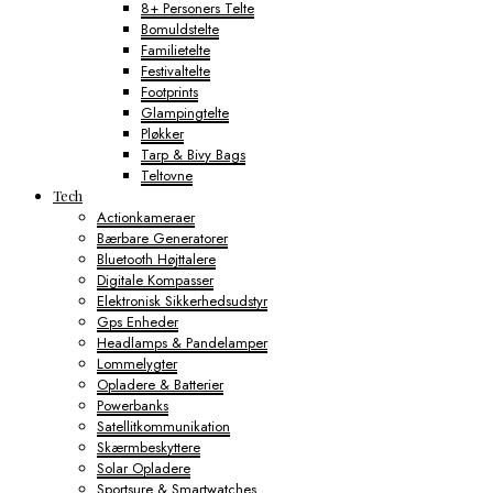
8+ Personers Telte
Bomuldstelte
Familietelte
Festivaltelte
Footprints
Glampingtelte
Pløkker
Tarp & Bivy Bags
Teltovne
Tech
Actionkameraer
Bærbare Generatorer
Bluetooth Højttalere
Digitale Kompasser
Elektronisk Sikkerhedsudstyr
Gps Enheder
Headlamps & Pandelamper
Lommelygter
Opladere & Batterier
Powerbanks
Satellitkommunikation
Skærmbeskyttere
Solar Opladere
Sportsure & Smartwatches