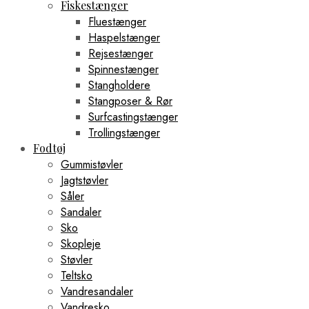
Fiskestænger
Fluestænger
Haspelstænger
Rejsestænger
Spinnestænger
Stangholdere
Stangposer & Rør
Surfcastingstænger
Trollingstænger
Fodtøj
Gummistøvler
Jagtstøvler
Såler
Sandaler
Sko
Skopleje
Støvler
Teltsko
Vandresandaler
Vandresko