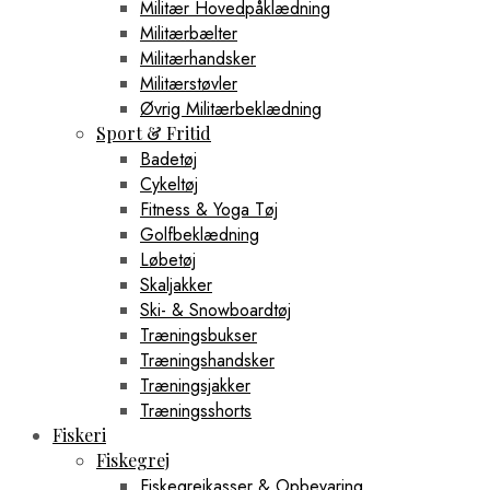
Militær Hovedpåklædning
Militærbælter
Militærhandsker
Militærstøvler
Øvrig Militærbeklædning
Sport & Fritid
Badetøj
Cykeltøj
Fitness & Yoga Tøj
Golfbeklædning
Løbetøj
Skaljakker
Ski- & Snowboardtøj
Træningsbukser
Træningshandsker
Træningsjakker
Træningsshorts
Fiskeri
Fiskegrej
Fiskegrejkasser & Opbevaring