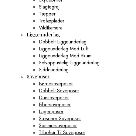
Slagtegrej
Tæpper
Trofæplader
Vildtkamera
Liggeunderlag
Dobbelt Liggeunderlag
Liggeunderlag Med Luft
Liggeunderlag Med Skum
Selvoppustelig Liggeunderlag
Siddeunderlag
Soveposer
Børnesoveposer
Dobbelt Soveposer
Dunsoveposer
Fibersoveposer
Lagenposer
Sæsoner Soveposer
Sommersoveposer
Tilbehør Til Soveposer