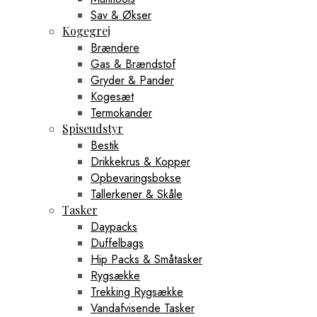
Sav & Økser
Kogegrej
Brændere
Gas & Brændstof
Gryder & Pander
Kogesæt
Termokander
Spiseudstyr
Bestik
Drikkekrus & Kopper
Opbevaringsbokse
Tallerkener & Skåle
Tasker
Daypacks
Duffelbags
Hip Packs & Småtasker
Rygsække
Trekking Rygsække
Vandafvisende Tasker