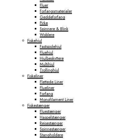
Fluer
Forfangsmaterialer
Geddeforfang
Pirke
Spinnere & Blink
Woblere
Fiskehjul
Fastspolehjul
Fluehjul
Hjulbeskyttere
Multihjul
Trollinghjul
Fiskeliner
Flettede Liner
Flueliner
Forfang
Monofilament Liner
Fiskestænger
Fluestænger
Haspelstænger
Rejsestænger
Spinnestænger
Stangholdere