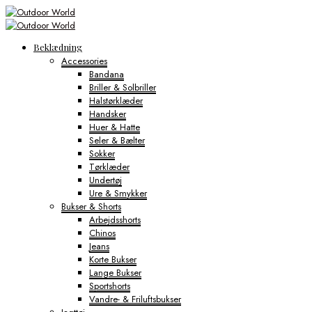
Beklædning
Accessories
Bandana
Briller & Solbriller
Halstørklæder
Handsker
Huer & Hatte
Seler & Bælter
Sokker
Tørklæder
Undertøj
Ure & Smykker
Bukser & Shorts
Arbejdsshorts
Chinos
Jeans
Korte Bukser
Lange Bukser
Sportshorts
Vandre- & Friluftsbukser