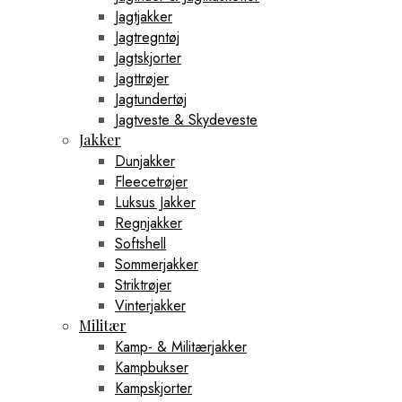
Jagtjakker
Jagtregntøj
Jagtskjorter
Jagttrøjer
Jagtundertøj
Jagtveste & Skydeveste
Jakker
Dunjakker
Fleecetrøjer
Luksus Jakker
Regnjakker
Softshell
Sommerjakker
Striktrøjer
Vinterjakker
Militær
Kamp- & Militærjakker
Kampbukser
Kampskjorter