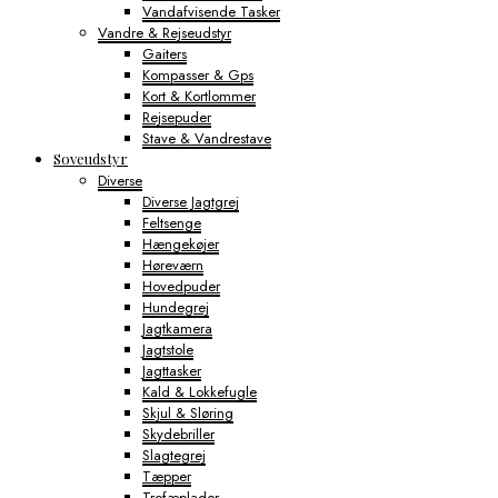
Vandafvisende Tasker
Vandre & Rejseudstyr
Gaiters
Kompasser & Gps
Kort & Kortlommer
Rejsepuder
Stave & Vandrestave
Soveudstyr
Diverse
Diverse Jagtgrej
Feltsenge
Hængekøjer
Høreværn
Hovedpuder
Hundegrej
Jagtkamera
Jagtstole
Jagttasker
Kald & Lokkefugle
Skjul & Sløring
Skydebriller
Slagtegrej
Tæpper
Trofæplader