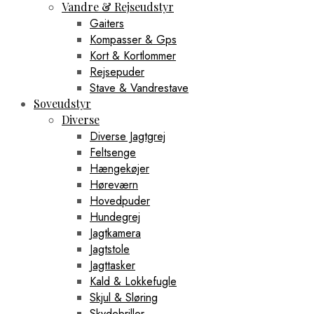
Vandre & Rejseudstyr
Gaiters
Kompasser & Gps
Kort & Kortlommer
Rejsepuder
Stave & Vandrestave
Soveudstyr
Diverse
Diverse Jagtgrej
Feltsenge
Hængekøjer
Høreværn
Hovedpuder
Hundegrej
Jagtkamera
Jagtstole
Jagttasker
Kald & Lokkefugle
Skjul & Sløring
Skydebriller