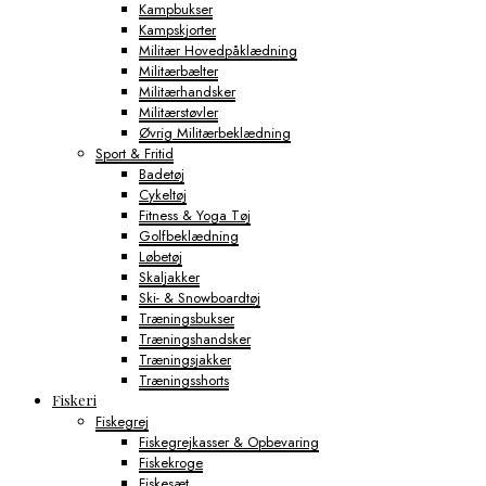
Kampbukser
Kampskjorter
Militær Hovedpåklædning
Militærbælter
Militærhandsker
Militærstøvler
Øvrig Militærbeklædning
Sport & Fritid
Badetøj
Cykeltøj
Fitness & Yoga Tøj
Golfbeklædning
Løbetøj
Skaljakker
Ski- & Snowboardtøj
Træningsbukser
Træningshandsker
Træningsjakker
Træningsshorts
Fiskeri
Fiskegrej
Fiskegrejkasser & Opbevaring
Fiskekroge
Fiskesæt