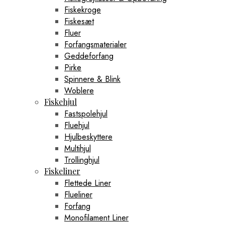
Fiskekroge
Fiskesæt
Fluer
Forfangsmaterialer
Geddeforfang
Pirke
Spinnere & Blink
Woblere
Fiskehjul
Fastspolehjul
Fluehjul
Hjulbeskyttere
Multihjul
Trollinghjul
Fiskeliner
Flettede Liner
Flueliner
Forfang
Monofilament Liner