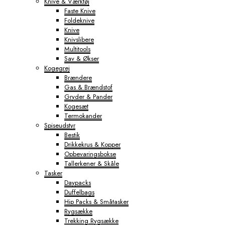
Knive & Værktøj
Faste Knive
Foldeknive
Knive
Knivslibere
Multitools
Sav & Økser
Kogegrej
Brændere
Gas & Brændstof
Gryder & Pander
Kogesæt
Termokander
Spiseudstyr
Bestik
Drikkekrus & Kopper
Opbevaringsbokse
Tallerkener & Skåle
Tasker
Daypacks
Duffelbags
Hip Packs & Småtasker
Rygsække
Trekking Rygsække