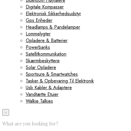
Bluetooth Højttalere
Digitale Kompasser
Elektronisk Sikkerhedsudstyr
Gps Enheder
Headlamps & Pandelamper
Lommelygter
Opladere & Batterier
Powerbanks
Satellitkommunikation
Skærmbeskyttere
Solar Opladere
Sportsure & Smartwatches
Tasker & Opbevaring Til Elektronik
Usb Kabler & Adaptere
Vandtætte Etuier
Walkie Talkies
×
What are you looking for?