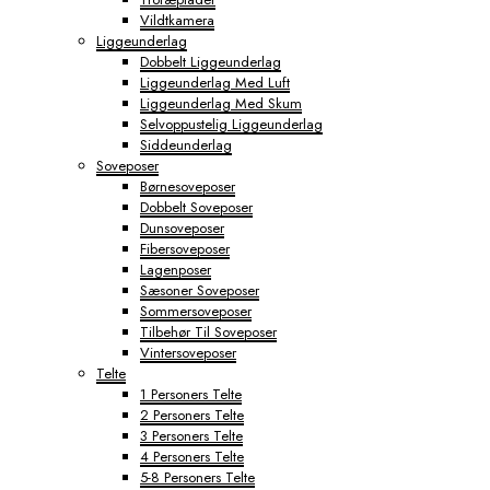
Vildtkamera
Liggeunderlag
Dobbelt Liggeunderlag
Liggeunderlag Med Luft
Liggeunderlag Med Skum
Selvoppustelig Liggeunderlag
Siddeunderlag
Soveposer
Børnesoveposer
Dobbelt Soveposer
Dunsoveposer
Fibersoveposer
Lagenposer
Sæsoner Soveposer
Sommersoveposer
Tilbehør Til Soveposer
Vintersoveposer
Telte
1 Personers Telte
2 Personers Telte
3 Personers Telte
4 Personers Telte
5-8 Personers Telte