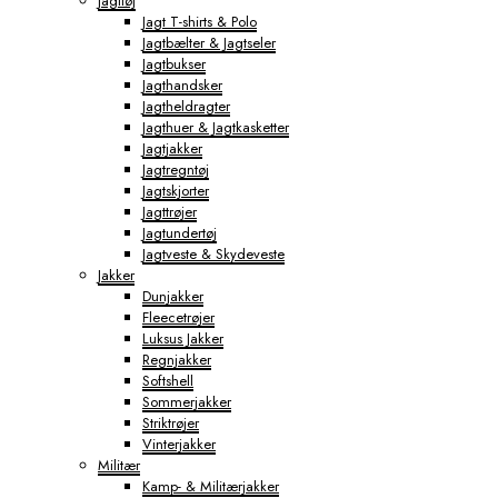
Jagttøj
Jagt T-shirts & Polo
Jagtbælter & Jagtseler
Jagtbukser
Jagthandsker
Jagtheldragter
Jagthuer & Jagtkasketter
Jagtjakker
Jagtregntøj
Jagtskjorter
Jagttrøjer
Jagtundertøj
Jagtveste & Skydeveste
Jakker
Dunjakker
Fleecetrøjer
Luksus Jakker
Regnjakker
Softshell
Sommerjakker
Striktrøjer
Vinterjakker
Militær
Kamp- & Militærjakker