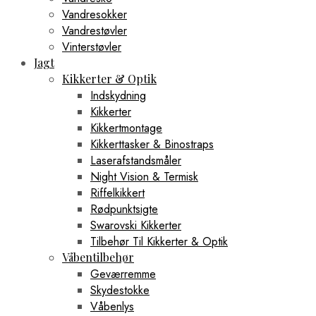
Vandresokker
Vandrestøvler
Vinterstøvler
Jagt
Kikkerter & Optik
Indskydning
Kikkerter
Kikkertmontage
Kikkerttasker & Binostraps
Laserafstandsmåler
Night Vision & Termisk
Riffelkikkert
Rødpunktsigte
Swarovski Kikkerter
Tilbehør Til Kikkerter & Optik
Våbentilbehør
Geværremme
Skydestokke
Våbenlys