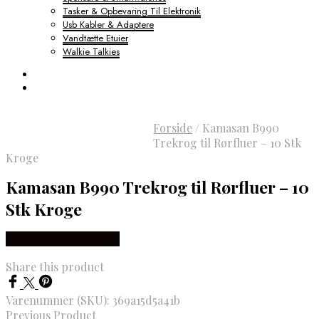
Tasker & Opbevaring Til Elektronik
Usb Kabler & Adaptere
Vandtætte Etuier
Walkie Talkies
Forside
/
Kamasan B990
Trekrog til Rørfluer – 10 Stk
Kroge
Kamasan B990 Trekrog til Rørfluer – 10
Stk Kroge
Købes hos Outdoornu
Share this product
Varenummer (SKU):
369a15d5a41b
Previous Product