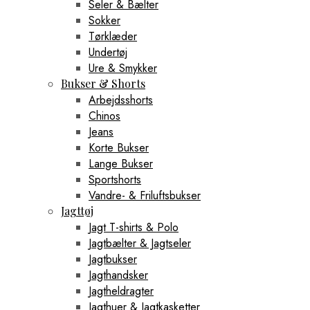
Seler & Bælter
Sokker
Tørklæder
Undertøj
Ure & Smykker
Bukser & Shorts
Arbejdsshorts
Chinos
Jeans
Korte Bukser
Lange Bukser
Sportshorts
Vandre- & Friluftsbukser
Jagttøj
Jagt T-shirts & Polo
Jagtbælter & Jagtseler
Jagtbukser
Jagthandsker
Jagtheldragter
Jagthuer & Jagtkasketter