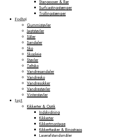
Stangposer & Rør
Surfcastingstænger
Trollingstænger
Fodtøj
Gummistøvler
Jagtstøvler
Såler
Sandaler
Sko
Skopleje
Støvler
Teltsko
Vandresandaler
Vandresko
Vandresokker
Vandrestøvler
Vinterstøvler
Jagt
Kikkerter & Optik
Indskydning
Kikkerter
Kikkertmontage
Kikkerttasker & Binostraps
Laserafstandsmåler