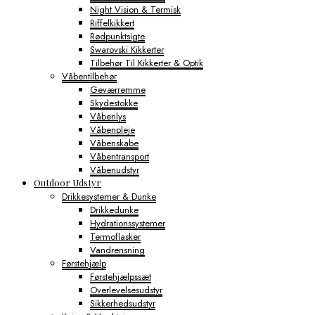
Night Vision & Termisk
Riffelkikkert
Rødpunktsigte
Swarovski Kikkerter
Tilbehør Til Kikkerter & Optik
Våbentilbehør
Geværremme
Skydestokke
Våbenlys
Våbenpleje
Våbenskabe
Våbentransport
Våbenudstyr
Outdoor Udstyr
Drikkesystemer & Dunke
Drikkedunke
Hydrationssystemer
Termoflasker
Vandrensning
Førstehjælp
Førstehjælpssæt
Overlevelsesudstyr
Sikkerhedsudstyr