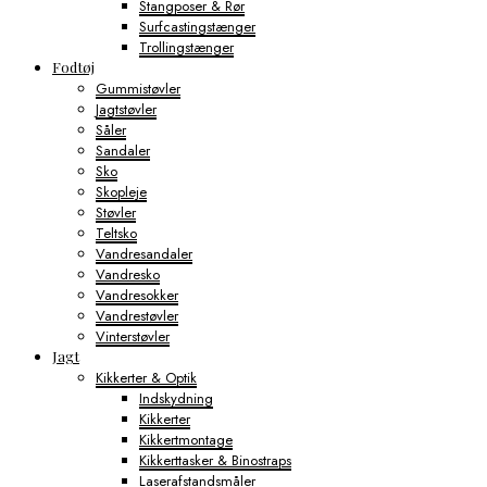
Stangposer & Rør
Surfcastingstænger
Trollingstænger
Fodtøj
Gummistøvler
Jagtstøvler
Såler
Sandaler
Sko
Skopleje
Støvler
Teltsko
Vandresandaler
Vandresko
Vandresokker
Vandrestøvler
Vinterstøvler
Jagt
Kikkerter & Optik
Indskydning
Kikkerter
Kikkertmontage
Kikkerttasker & Binostraps
Laserafstandsmåler