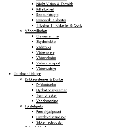
Night Vision & Termisk
Riffelkikkert
Rødpunktsigte
Swarovski Kikkerter
Tilbehør Til Kikkerter & Optik
Våbentilbehør
Geværremme
Skydestokke
Våbenlys
Våbenpleje
Våbenskabe
Våbentransport
Våbenudstyr
Outdoor Udstyr
Drikkesystemer & Dunke
Drikkedunke
Hydrationssystemer
Termoflasker
Vandrensning
Førstehjælp
Førstehjælpssæt
Overlevelsesudstyr
Sikkerhedsudstyr