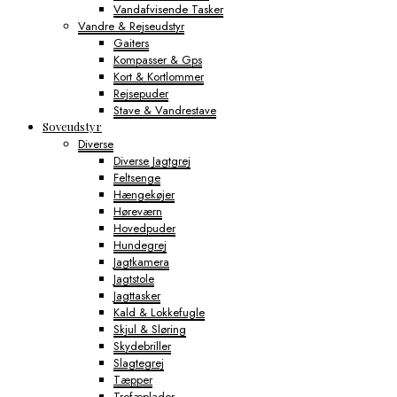
Vandafvisende Tasker
Vandre & Rejseudstyr
Gaiters
Kompasser & Gps
Kort & Kortlommer
Rejsepuder
Stave & Vandrestave
Soveudstyr
Diverse
Diverse Jagtgrej
Feltsenge
Hængekøjer
Høreværn
Hovedpuder
Hundegrej
Jagtkamera
Jagtstole
Jagttasker
Kald & Lokkefugle
Skjul & Sløring
Skydebriller
Slagtegrej
Tæpper
Trofæplader