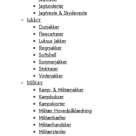
Jagtundertøj
Jagtveste & Skydeveste
Jakker
Dunjakker
Fleecetrøjer
Luksus Jakker
Regnjakker
Softshell
Sommerjakker
Striktrøjer
Vinterjakker
Militær
Kamp- & Militærjakker
Kampbukser
Kampskjorter
Militær Hovedpåklædning
Militærbælter
Militærhandsker
Militærstøvler