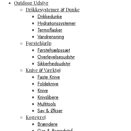
Outdoor Udstyr
Drikkesystemer & Dunke
Drikkedunke
Hydrationssystemer
Termoflasker
Vandrensning
Førstehjælp
Førstehjælpssæt
Overlevelsesudstyr
Sikkerhedsudstyr
Knive & Værktøj
Faste Knive
Foldeknive
Knive
Knivslibere
Multitools
Sav & Økser
Kogegrej
Brændere
Gas & Brændstof