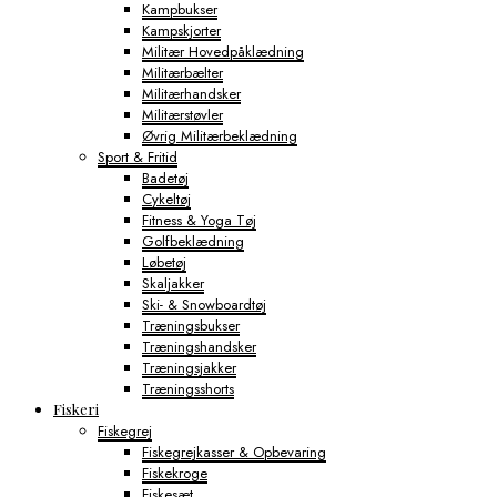
Kampbukser
Kampskjorter
Militær Hovedpåklædning
Militærbælter
Militærhandsker
Militærstøvler
Øvrig Militærbeklædning
Sport & Fritid
Badetøj
Cykeltøj
Fitness & Yoga Tøj
Golfbeklædning
Løbetøj
Skaljakker
Ski- & Snowboardtøj
Træningsbukser
Træningshandsker
Træningsjakker
Træningsshorts
Fiskeri
Fiskegrej
Fiskegrejkasser & Opbevaring
Fiskekroge
Fiskesæt