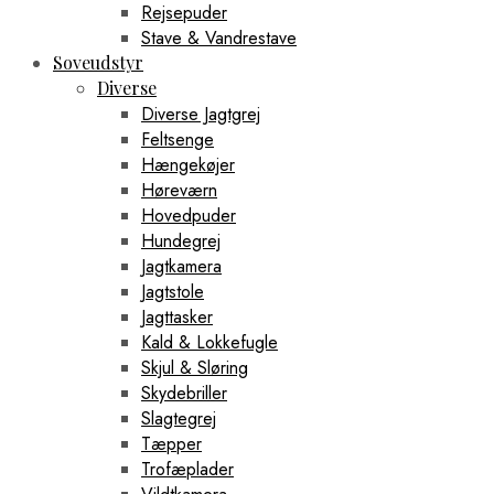
Rejsepuder
Stave & Vandrestave
Soveudstyr
Diverse
Diverse Jagtgrej
Feltsenge
Hængekøjer
Høreværn
Hovedpuder
Hundegrej
Jagtkamera
Jagtstole
Jagttasker
Kald & Lokkefugle
Skjul & Sløring
Skydebriller
Slagtegrej
Tæpper
Trofæplader