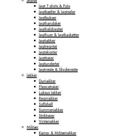
Jagttøj
Jagt T-shirts & Polo
Jagtbælter & Jagtseler
Jagtbukser
Jagthandsker
Jagtheldragter
Jagthuer & Jagtkasketter
Jagtjakker
Jagtregntøj
Jagtskjorter
Jagttrøjer
Jagtundertøj
Jagtveste & Skydeveste
Jakker
Dunjakker
Fleecetrøjer
Luksus Jakker
Regnjakker
Softshell
Sommerjakker
Striktrøjer
Vinterjakker
Militær
Kamp- & Militærjakker