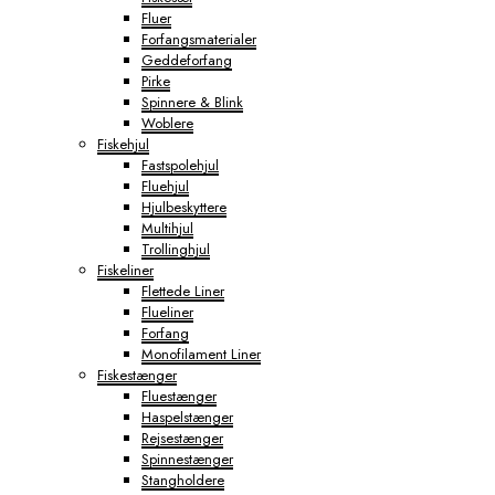
Fluer
Forfangsmaterialer
Geddeforfang
Pirke
Spinnere & Blink
Woblere
Fiskehjul
Fastspolehjul
Fluehjul
Hjulbeskyttere
Multihjul
Trollinghjul
Fiskeliner
Flettede Liner
Flueliner
Forfang
Monofilament Liner
Fiskestænger
Fluestænger
Haspelstænger
Rejsestænger
Spinnestænger
Stangholdere