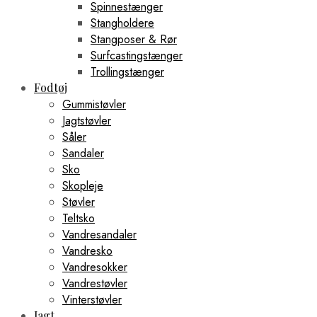
Spinnestænger
Stangholdere
Stangposer & Rør
Surfcastingstænger
Trollingstænger
Fodtøj
Gummistøvler
Jagtstøvler
Såler
Sandaler
Sko
Skopleje
Støvler
Teltsko
Vandresandaler
Vandresko
Vandresokker
Vandrestøvler
Vinterstøvler
Jagt