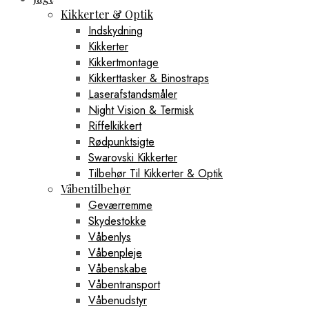
Kikkerter & Optik
Indskydning
Kikkerter
Kikkertmontage
Kikkerttasker & Binostraps
Laserafstandsmåler
Night Vision & Termisk
Riffelkikkert
Rødpunktsigte
Swarovski Kikkerter
Tilbehør Til Kikkerter & Optik
Våbentilbehør
Geværremme
Skydestokke
Våbenlys
Våbenpleje
Våbenskabe
Våbentransport
Våbenudstyr