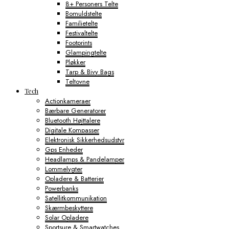
8+ Personers Telte
Bomuldstelte
Familietelte
Festivaltelte
Footprints
Glampingtelte
Pløkker
Tarp & Bivy Bags
Teltovne
Tech
Actionkameraer
Bærbare Generatorer
Bluetooth Højttalere
Digitale Kompasser
Elektronisk Sikkerhedsudstyr
Gps Enheder
Headlamps & Pandelamper
Lommelygter
Opladere & Batterier
Powerbanks
Satellitkommunikation
Skærmbeskyttere
Solar Opladere
Sportsure & Smartwatches