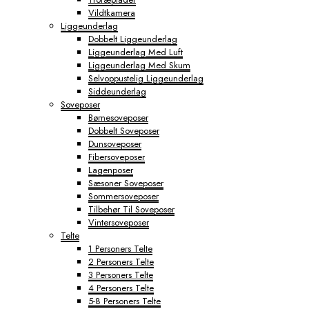
Vildtkamera
Liggeunderlag
Dobbelt Liggeunderlag
Liggeunderlag Med Luft
Liggeunderlag Med Skum
Selvoppustelig Liggeunderlag
Siddeunderlag
Soveposer
Børnesoveposer
Dobbelt Soveposer
Dunsoveposer
Fibersoveposer
Lagenposer
Sæsoner Soveposer
Sommersoveposer
Tilbehør Til Soveposer
Vintersoveposer
Telte
1 Personers Telte
2 Personers Telte
3 Personers Telte
4 Personers Telte
5-8 Personers Telte