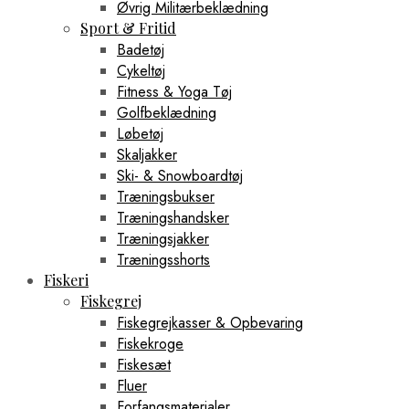
Øvrig Militærbeklædning
Sport & Fritid
Badetøj
Cykeltøj
Fitness & Yoga Tøj
Golfbeklædning
Løbetøj
Skaljakker
Ski- & Snowboardtøj
Træningsbukser
Træningshandsker
Træningsjakker
Træningsshorts
Fiskeri
Fiskegrej
Fiskegrejkasser & Opbevaring
Fiskekroge
Fiskesæt
Fluer
Forfangsmaterialer