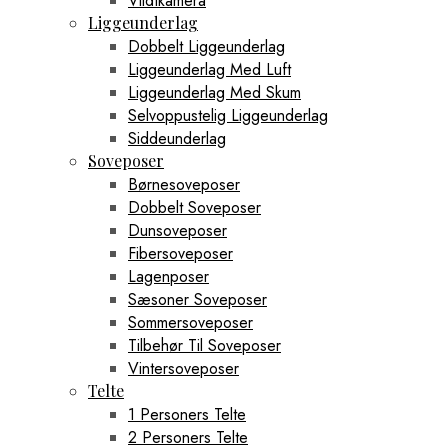
Vildtkamera
Liggeunderlag
Dobbelt Liggeunderlag
Liggeunderlag Med Luft
Liggeunderlag Med Skum
Selvoppustelig Liggeunderlag
Siddeunderlag
Soveposer
Børnesoveposer
Dobbelt Soveposer
Dunsoveposer
Fibersoveposer
Lagenposer
Sæsoner Soveposer
Sommersoveposer
Tilbehør Til Soveposer
Vintersoveposer
Telte
1 Personers Telte
2 Personers Telte