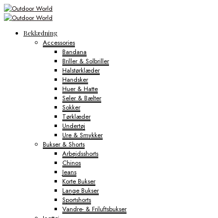
Beklædning
Accessories
Bandana
Briller & Solbriller
Halstørklæder
Handsker
Huer & Hatte
Seler & Bælter
Sokker
Tørklæder
Undertøj
Ure & Smykker
Bukser & Shorts
Arbejdsshorts
Chinos
Jeans
Korte Bukser
Lange Bukser
Sportshorts
Vandre- & Friluftsbukser