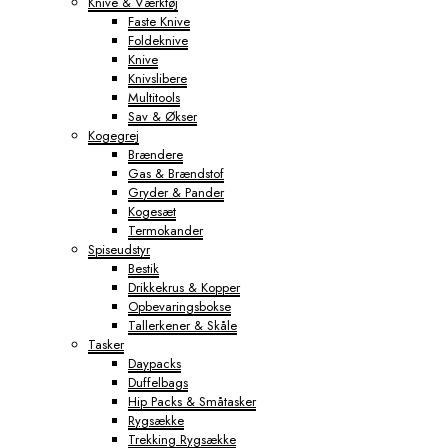
Knive & Værktøj
Faste Knive
Foldeknive
Knive
Knivslibere
Multitools
Sav & Økser
Kogegrej
Brændere
Gas & Brændstof
Gryder & Pander
Kogesæt
Termokander
Spiseudstyr
Bestik
Drikkekrus & Kopper
Opbevaringsbokse
Tallerkener & Skåle
Tasker
Daypacks
Duffelbags
Hip Packs & Småtasker
Rygsække
Trekking Rygsække