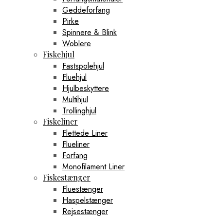
Geddeforfang
Pirke
Spinnere & Blink
Woblere
Fiskehjul
Fastspolehjul
Fluehjul
Hjulbeskyttere
Multihjul
Trollinghjul
Fiskeliner
Flettede Liner
Flueliner
Forfang
Monofilament Liner
Fiskestænger
Fluestænger
Haspelstænger
Rejsestænger