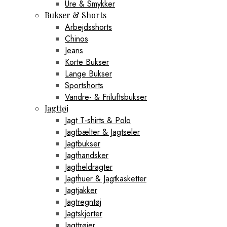
Ure & Smykker
Bukser & Shorts
Arbejdsshorts
Chinos
Jeans
Korte Bukser
Lange Bukser
Sportshorts
Vandre- & Friluftsbukser
Jagttøj
Jagt T-shirts & Polo
Jagtbælter & Jagtseler
Jagtbukser
Jagthandsker
Jagtheldragter
Jagthuer & Jagtkasketter
Jagtjakker
Jagtregntøj
Jagtskjorter
Jagttrøjer