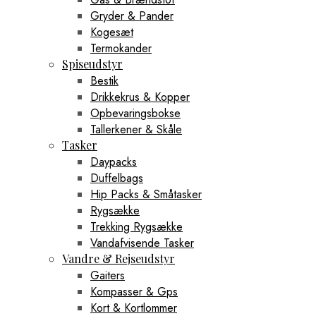
Gryder & Pander
Kogesæt
Termokander
Spiseudstyr
Bestik
Drikkekrus & Kopper
Opbevaringsbokse
Tallerkener & Skåle
Tasker
Daypacks
Duffelbags
Hip Packs & Småtasker
Rygsække
Trekking Rygsække
Vandafvisende Tasker
Vandre & Rejseudstyr
Gaiters
Kompasser & Gps
Kort & Kortlommer