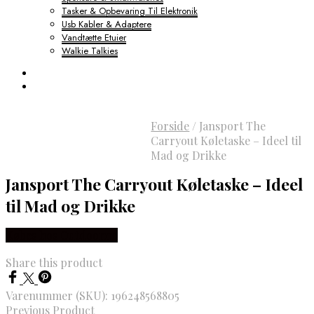
Tasker & Opbevaring Til Elektronik
Usb Kabler & Adaptere
Vandtætte Etuier
Walkie Talkies
Forside
/
Jansport The
Carryout Køletaske – Ideel til
Mad og Drikke
Jansport The Carryout Køletaske – Ideel
til Mad og Drikke
Købes hos Outdoornu
Share this product
Varenummer (SKU):
196248568805
Previous Product