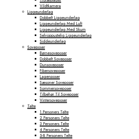
Vildtkamera
Liggeunderlag
Dobbelt Liggeunderlag
Liggeunderlag Med Luft
Liggeunderlag Med Skum
Selvoppustelig Liggeunderlag
Siddeunderlag
Soveposer
Børnesoveposer
Dobbelt Soveposer
Dunsoveposer
Fibersoveposer
Lagenposer
Sæsoner Soveposer
Sommersoveposer
Tilbehør Til Soveposer
Vintersoveposer
Telte
1 Personers Telte
2 Personers Telte
3 Personers Telte
4 Personers Telte
5-8 Personers Telte