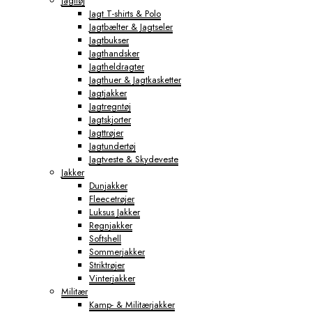
Jagttøj
Jagt T-shirts & Polo
Jagtbælter & Jagtseler
Jagtbukser
Jagthandsker
Jagtheldragter
Jagthuer & Jagtkasketter
Jagtjakker
Jagtregntøj
Jagtskjorter
Jagttrøjer
Jagtundertøj
Jagtveste & Skydeveste
Jakker
Dunjakker
Fleecetrøjer
Luksus Jakker
Regnjakker
Softshell
Sommerjakker
Striktrøjer
Vinterjakker
Militær
Kamp- & Militærjakker