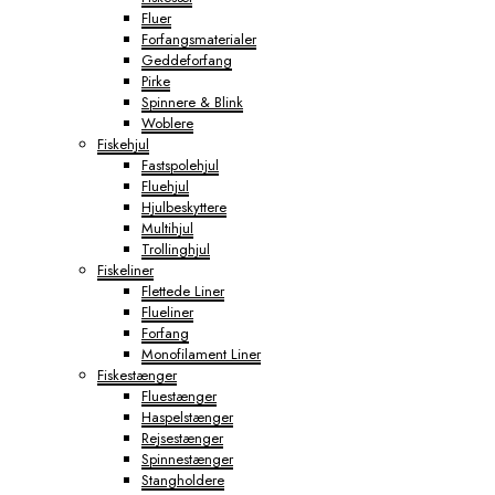
Fluer
Forfangsmaterialer
Geddeforfang
Pirke
Spinnere & Blink
Woblere
Fiskehjul
Fastspolehjul
Fluehjul
Hjulbeskyttere
Multihjul
Trollinghjul
Fiskeliner
Flettede Liner
Flueliner
Forfang
Monofilament Liner
Fiskestænger
Fluestænger
Haspelstænger
Rejsestænger
Spinnestænger
Stangholdere