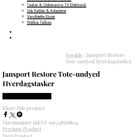
Tasker & Opbevaring Til Elektronik
Usb Kabler & Adaptere
Vandtætte Etuier
Walkie Talkies
Forside
/
Jansport Restore
Tote-undyed Hverdagstasker
Jansport Restore Tote-undyed
Hverdagstasker
Købes hos Outdoornu
Share this product
Varenummer (SKU):
196248568614
Previous Product
Next Product