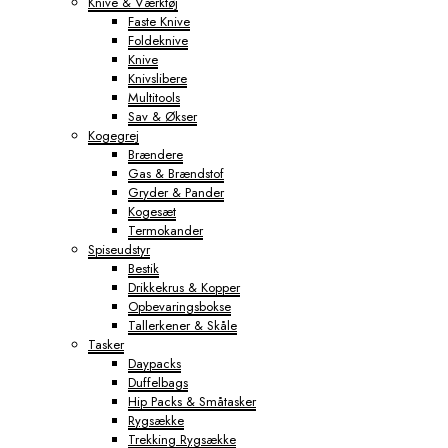
Knive & Værktøj
Faste Knive
Foldeknive
Knive
Knivslibere
Multitools
Sav & Økser
Kogegrej
Brændere
Gas & Brændstof
Gryder & Pander
Kogesæt
Termokander
Spiseudstyr
Bestik
Drikkekrus & Kopper
Opbevaringsbokse
Tallerkener & Skåle
Tasker
Daypacks
Duffelbags
Hip Packs & Småtasker
Rygsække
Trekking Rygsække