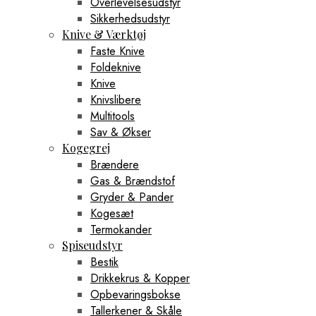
Overlevelsesudstyr
Sikkerhedsudstyr
Knive & Værktøj
Faste Knive
Foldeknive
Knive
Knivslibere
Multitools
Sav & Økser
Kogegrej
Brændere
Gas & Brændstof
Gryder & Pander
Kogesæt
Termokander
Spiseudstyr
Bestik
Drikkekrus & Kopper
Opbevaringsbokse
Tallerkener & Skåle