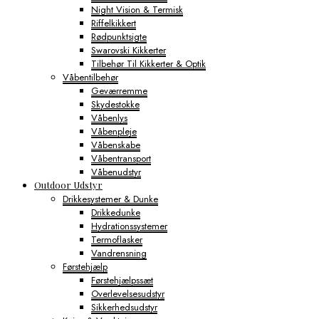
Night Vision & Termisk
Riffelkikkert
Rødpunktsigte
Swarovski Kikkerter
Tilbehør Til Kikkerter & Optik
Våbentilbehør
Geværremme
Skydestokke
Våbenlys
Våbenpleje
Våbenskabe
Våbentransport
Våbenudstyr
Outdoor Udstyr
Drikkesystemer & Dunke
Drikkedunke
Hydrationssystemer
Termoflasker
Vandrensning
Førstehjælp
Førstehjælpssæt
Overlevelsesudstyr
Sikkerhedsudstyr