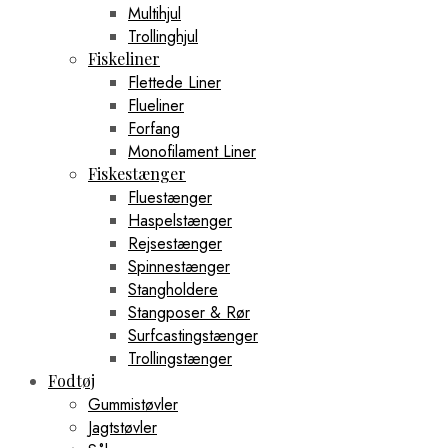
Multihjul
Trollinghjul
Fiskeliner
Flettede Liner
Flueliner
Forfang
Monofilament Liner
Fiskestænger
Fluestænger
Haspelstænger
Rejsestænger
Spinnestænger
Stangholdere
Stangposer & Rør
Surfcastingstænger
Trollingstænger
Fodtøj
Gummistøvler
Jagtstøvler