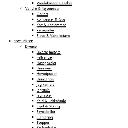
Vandafvisende Tasker
Vandre & Rejseudstyr
Gaiters
Kompasser & Gps
Kort & Kortlommer
Rejsepuder
Stave & Vandrestave
Soveudstyr
Diverse
Diverse Jagtgrej
Feltsenge
Hængekøjer
Høreværn
Hovedpuder
Hundegrej
Jagtkamera
Jagtstole
Jagttasker
Kald & Lokkefugle
Skjul & Sløring
Skydebriller
Slagtegrej
Tæpper
Trofæplader