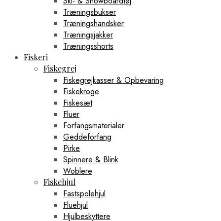
Ski- & Snowboardtøj
Træningsbukser
Træningshandsker
Træningsjakker
Træningsshorts
Fiskeri
Fiskegrej
Fiskegrejkasser & Opbevaring
Fiskekroge
Fiskesæt
Fluer
Forfangsmaterialer
Geddeforfang
Pirke
Spinnere & Blink
Woblere
Fiskehjul
Fastspolehjul
Fluehjul
Hjulbeskyttere