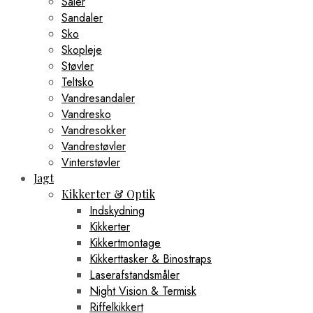
Såler
Sandaler
Sko
Skopleje
Støvler
Teltsko
Vandresandaler
Vandresko
Vandresokker
Vandrestøvler
Vinterstøvler
Jagt
Kikkerter & Optik
Indskydning
Kikkerter
Kikkertmontage
Kikkerttasker & Binostraps
Laserafstandsmåler
Night Vision & Termisk
Riffelkikkert