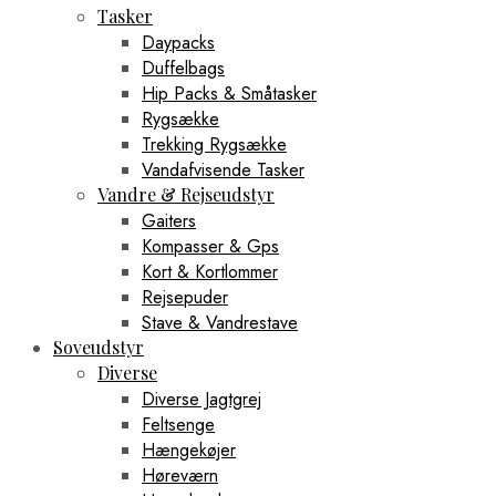
Tasker
Daypacks
Duffelbags
Hip Packs & Småtasker
Rygsække
Trekking Rygsække
Vandafvisende Tasker
Vandre & Rejseudstyr
Gaiters
Kompasser & Gps
Kort & Kortlommer
Rejsepuder
Stave & Vandrestave
Soveudstyr
Diverse
Diverse Jagtgrej
Feltsenge
Hængekøjer
Høreværn