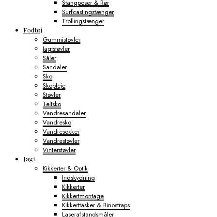
Stangposer & Rør
Surfcastingstænger
Trollingstænger
Fodtøj
Gummistøvler
Jagtstøvler
Såler
Sandaler
Sko
Skopleje
Støvler
Teltsko
Vandresandaler
Vandresko
Vandresokker
Vandrestøvler
Vinterstøvler
Jagt
Kikkerter & Optik
Indskydning
Kikkerter
Kikkertmontage
Kikkerttasker & Binostraps
Laserafstandsmåler