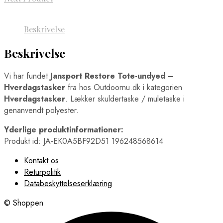
Beskrivelse
Beskrivelse
Vi har fundet
Jansport Restore Tote-undyed –
Hverdagstasker
fra
hos Outdoornu.dk i kategorien
Hverdagstasker
. Lækker skuldertaske / muletaske i
genanvendt polyester.
Yderlige produktinformationer:
Produkt id: JA-EK0A5BF92D51 196248568614
Kontakt os
Returpolitik
Databeskyttelseserklæring
© Shoppen