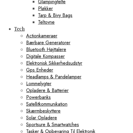
Glampingtelte
Pløkker
Tarp & Bivy Bags
Teltovne
Tech
Actionkameraer
Bærbare Generatorer
Bluetooth Højttalere
Digitale Kompasser
Elektronisk Sikkerhedsudstyr
Gps Enheder
Headlamps & Pandelamper
Lommelygter
Opladere & Batterier
Powerbanks
Satellitkommunikation
Skærmbeskyttere
Solar Opladere
Sportsure & Smartwatches
Tasker & Opbevaring Til Elektronik