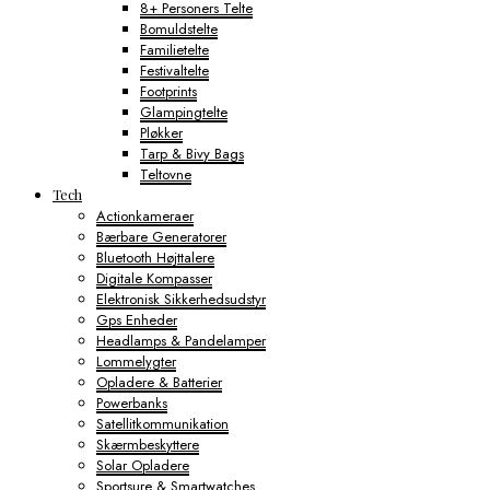
8+ Personers Telte
Bomuldstelte
Familietelte
Festivaltelte
Footprints
Glampingtelte
Pløkker
Tarp & Bivy Bags
Teltovne
Tech
Actionkameraer
Bærbare Generatorer
Bluetooth Højttalere
Digitale Kompasser
Elektronisk Sikkerhedsudstyr
Gps Enheder
Headlamps & Pandelamper
Lommelygter
Opladere & Batterier
Powerbanks
Satellitkommunikation
Skærmbeskyttere
Solar Opladere
Sportsure & Smartwatches