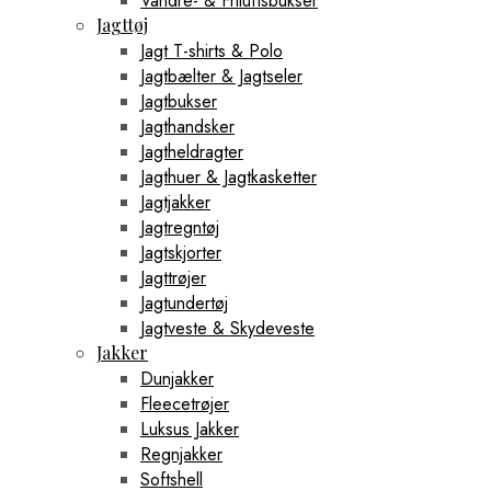
Vandre- & Friluftsbukser
Jagttøj
Jagt T-shirts & Polo
Jagtbælter & Jagtseler
Jagtbukser
Jagthandsker
Jagtheldragter
Jagthuer & Jagtkasketter
Jagtjakker
Jagtregntøj
Jagtskjorter
Jagttrøjer
Jagtundertøj
Jagtveste & Skydeveste
Jakker
Dunjakker
Fleecetrøjer
Luksus Jakker
Regnjakker
Softshell