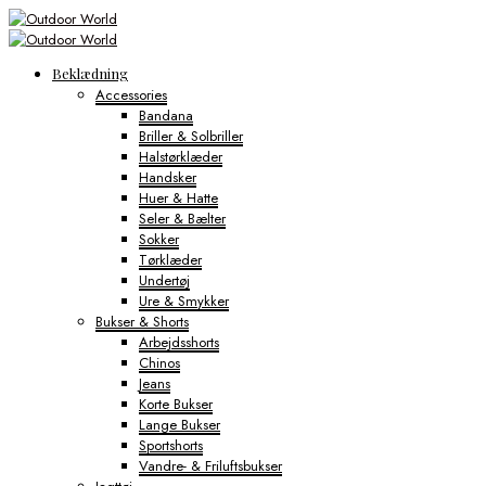
Beklædning
Accessories
Bandana
Briller & Solbriller
Halstørklæder
Handsker
Huer & Hatte
Seler & Bælter
Sokker
Tørklæder
Undertøj
Ure & Smykker
Bukser & Shorts
Arbejdsshorts
Chinos
Jeans
Korte Bukser
Lange Bukser
Sportshorts
Vandre- & Friluftsbukser