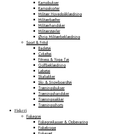
Kampbukser
Kampskjorter
Militær Hovedpåklædning
Militærbælter
Militærhandsker
Militærstøvler
Øvrig Militærbeklædning
Sport & Fritid
Badetøj
Cykeltøj
Fitness & Yoga Tøj
Golfbeklædning
Løbetøj
Skaljakker
Ski- & Snowboardtøj
Træningsbukser
Træningshandsker
Træningsjakker
Træningsshorts
Fiskeri
Fiskegrej
Fiskegrejkasser & Opbevaring
Fiskekroge
Fiskesæt