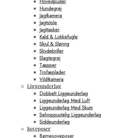
Hovedpuder
Hundegrej
Jagtkamera
Jagtstole
Jagttasker
Kald & Lokkefugle
Skjul & Sløring
Skydebriller
Slagtegrej
Tæpper
Trofæplader
Vildtkamera
Liggeunderlag
Dobbelt Liggeunderlag
Liggeunderlag Med Luft
Liggeunderlag Med Skum
Selvoppustelig Liggeunderlag
Siddeunderlag
Soveposer
Børnesoveposer