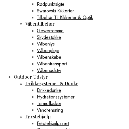
Rødpunktsigte
Swarovski Kikkerter
Tilbehør Til Kikkerter & Optik
Våbentilbehør
Geværremme
Skydestokke
Våbenlys
Våbenpleje
Våbenskabe
Våbentransport
Våbenudstyr
Outdoor Udstyr
Drikkesystemer & Dunke
Drikkedunke
Hydrationssystemer
Termoflasker
Vandrensning
Førstehjælp
Førstehjælpssæt