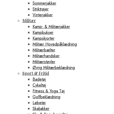
Sommerjakker
Striktrøjer
Vinterjakker
Militær
Kamp- & Militærjakker
Kampbukser
Kampskjorter
Militær Hovedpåklædning
Militærbælter
Militærhandsker
Militærstøvler
Øvrig Militærbeklædning
Sport & Fritid
Badetøj
Cykeltøj
Fitness & Yoga Tøj
Golfbeklædning
Løbetøj
Skaljakker