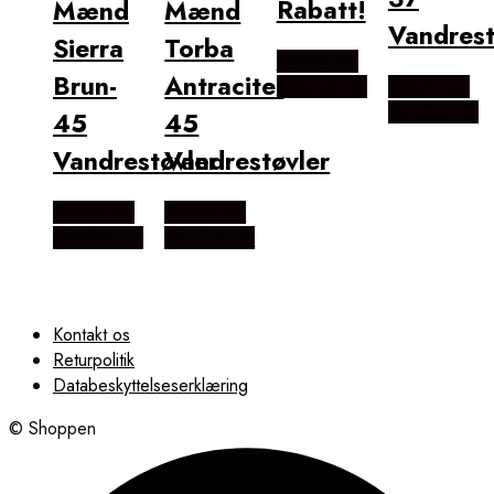
Rabatt!
Mænd
Mænd
Vandrest
Sierra
Torba
Købes hos
Brun-
Antracite-
Outdoornu
Købes hos
Outdoornu
45
45
Vandrestøvler
Vandrestøvler
Købes hos
Købes hos
Outdoornu
Outdoornu
Kontakt os
Returpolitik
Databeskyttelseserklæring
© Shoppen