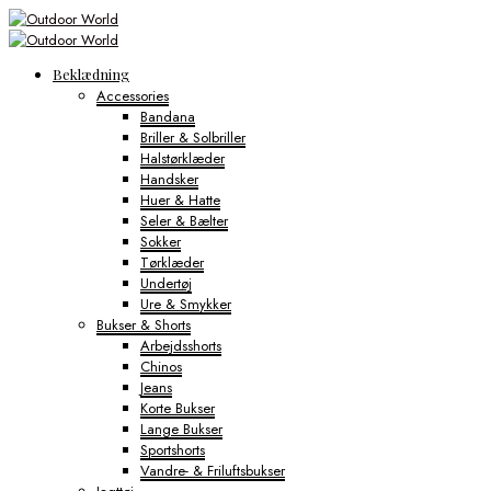
Beklædning
Accessories
Bandana
Briller & Solbriller
Halstørklæder
Handsker
Huer & Hatte
Seler & Bælter
Sokker
Tørklæder
Undertøj
Ure & Smykker
Bukser & Shorts
Arbejdsshorts
Chinos
Jeans
Korte Bukser
Lange Bukser
Sportshorts
Vandre- & Friluftsbukser