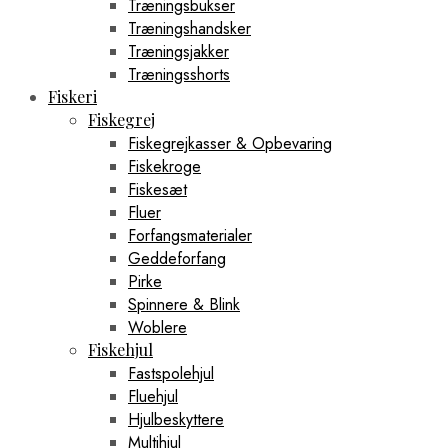
Træningsbukser
Træningshandsker
Træningsjakker
Træningsshorts
Fiskeri
Fiskegrej
Fiskegrejkasser & Opbevaring
Fiskekroge
Fiskesæt
Fluer
Forfangsmaterialer
Geddeforfang
Pirke
Spinnere & Blink
Woblere
Fiskehjul
Fastspolehjul
Fluehjul
Hjulbeskyttere
Multihjul