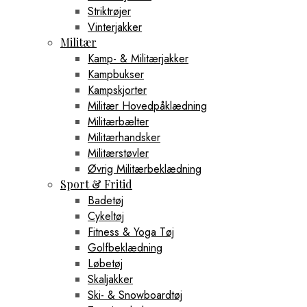
Striktrøjer
Vinterjakker
Militær
Kamp- & Militærjakker
Kampbukser
Kampskjorter
Militær Hovedpåklædning
Militærbælter
Militærhandsker
Militærstøvler
Øvrig Militærbeklædning
Sport & Fritid
Badetøj
Cykeltøj
Fitness & Yoga Tøj
Golfbeklædning
Løbetøj
Skaljakker
Ski- & Snowboardtøj