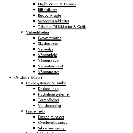
Night Vision & Termisk
Riffelkikkert
Rødpunktsigte
Swarovski Kikkerter
Tilbehør Til Kikkerter & Optik
Våbentilbehør
Geværremme
Skydestokke
Våbenlys
Våbenpleje
Våbenskabe
Våbentransport
Våbenudstyr
Outdoor Udstyr
Drikkesystemer & Dunke
Drikkedunke
Hydrationssystemer
Termoflasker
Vandrensning
Førstehjælp
Førstehjælpssæt
Overlevelsesudstyr
Sikkerhedsudstyr