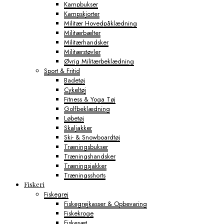
Kampbukser
Kampskjorter
Militær Hovedpåklædning
Militærbælter
Militærhandsker
Militærstøvler
Øvrig Militærbeklædning
Sport & Fritid
Badetøj
Cykeltøj
Fitness & Yoga Tøj
Golfbeklædning
Løbetøj
Skaljakker
Ski- & Snowboardtøj
Træningsbukser
Træningshandsker
Træningsjakker
Træningsshorts
Fiskeri
Fiskegrej
Fiskegrejkasser & Opbevaring
Fiskekroge
Fiskesæt