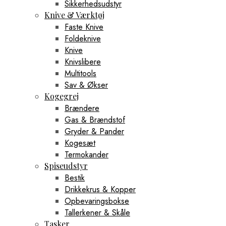
Sikkerhedsudstyr
Knive & Værktøj
Faste Knive
Foldeknive
Knive
Knivslibere
Multitools
Sav & Økser
Kogegrej
Brændere
Gas & Brændstof
Gryder & Pander
Kogesæt
Termokander
Spiseudstyr
Bestik
Drikkekrus & Kopper
Opbevaringsbokse
Tallerkener & Skåle
Tasker