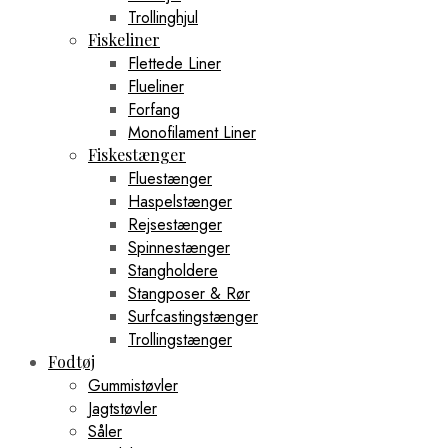
Trollinghjul
Fiskeliner
Flettede Liner
Flueliner
Forfang
Monofilament Liner
Fiskestænger
Fluestænger
Haspelstænger
Rejsestænger
Spinnestænger
Stangholdere
Stangposer & Rør
Surfcastingstænger
Trollingstænger
Fodtøj
Gummistøvler
Jagtstøvler
Såler