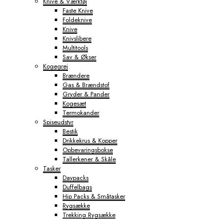
Knive & Værktøj
Faste Knive
Foldeknive
Knive
Knivslibere
Multitools
Sav & Økser
Kogegrej
Brændere
Gas & Brændstof
Gryder & Pander
Kogesæt
Termokander
Spiseudstyr
Bestik
Drikkekrus & Kopper
Opbevaringsbokse
Tallerkener & Skåle
Tasker
Daypacks
Duffelbags
Hip Packs & Småtasker
Rygsække
Trekking Rygsække