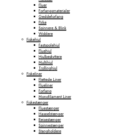
Fluer
Forfangsmaterialer
Geddeforfang
Pirke
Spinnere & Blink
Woblere
Fiskehjul
Fastspolehjul
Fluehjul
Hjulbeskyttere
Multihjul
Trollinghjul
Fiskeliner
Flettede Liner
Flueliner
Forfang
Monofilament Liner
Fiskestænger
Fluestænger
Haspelstænger
Rejsestænger
Spinnestænger
Stangholdere