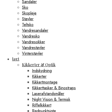
Sandaler
Sko
Skopleje
Støvler
Teltsko
Vandresandaler
Vandresko
Vandresokker
Vandrestøvler
Vinterstøvler
Jagt
Kikkerter & Optik
Indskydning
Kikkerter
Kikkertmontage
Kikkerttasker & Binostraps
Laserafstandsmåler
Night Vision & Termisk
Riffelkikkert
Rødpunktsigte