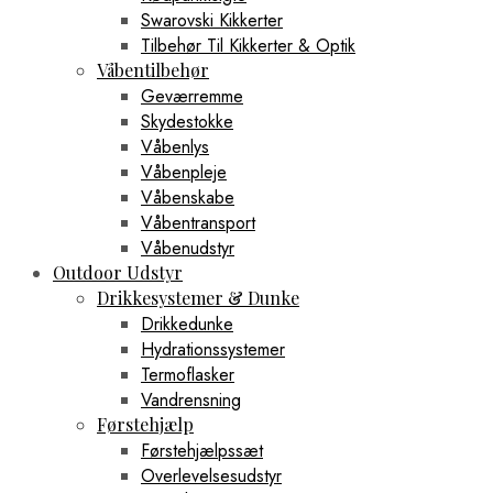
Swarovski Kikkerter
Tilbehør Til Kikkerter & Optik
Våbentilbehør
Geværremme
Skydestokke
Våbenlys
Våbenpleje
Våbenskabe
Våbentransport
Våbenudstyr
Outdoor Udstyr
Drikkesystemer & Dunke
Drikkedunke
Hydrationssystemer
Termoflasker
Vandrensning
Førstehjælp
Førstehjælpssæt
Overlevelsesudstyr