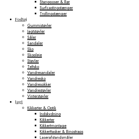
Stangposer & Rør
Surfcastingstænger
Trollingstænger
Fodtøj
Gummistøvler
Jagtstøvler
Såler
Sandaler
Sko
Skopleje
Støvler
Teltsko
Vandresandaler
Vandresko
Vandresokker
Vandrestøvler
Vinterstøvler
Jagt
Kikkerter & Optik
Indskydning
Kikkerter
Kikkertmontage
Kikkerttasker & Binostraps
Laserafstandsmåler