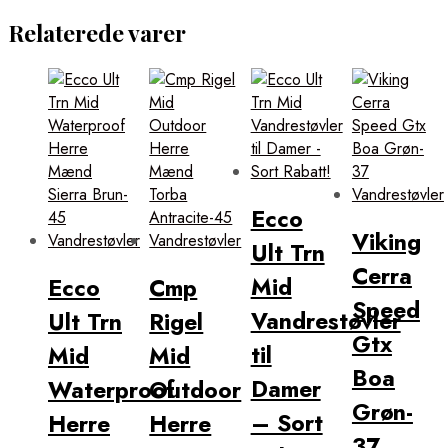
Relaterede varer
Ecco
Viking
Ult Trn
Cerra
Mid
Ecco
Cmp
Speed
Vandrestøvler
Ult Trn
Rigel
Gtx
til
Mid
Mid
Boa
Damer
Waterproof
Outdoor
Grøn-
– Sort
Herre
Herre
37