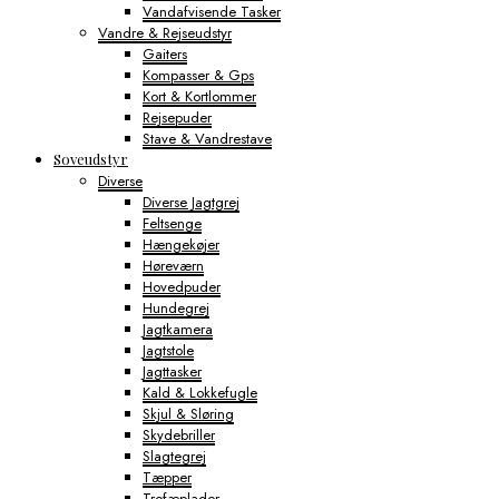
Vandafvisende Tasker
Vandre & Rejseudstyr
Gaiters
Kompasser & Gps
Kort & Kortlommer
Rejsepuder
Stave & Vandrestave
Soveudstyr
Diverse
Diverse Jagtgrej
Feltsenge
Hængekøjer
Høreværn
Hovedpuder
Hundegrej
Jagtkamera
Jagtstole
Jagttasker
Kald & Lokkefugle
Skjul & Sløring
Skydebriller
Slagtegrej
Tæpper
Trofæplader