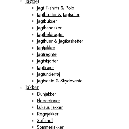
Jagttøj
Jagt T-shirts & Polo
Jagtbælter & Jagtseler
Jagtbukser
Jagthandsker
Jagtheldragter
Jagthuer & Jagtkasketter
Jagtjakker
Jagtregntøj
Jagtskjorter
Jagttrøjer
Jagtundertøj
Jagtveste & Skydeveste
Jakker
Dunjakker
Fleecetrøjer
Luksus Jakker
Regnjakker
Softshell
Sommerjakker