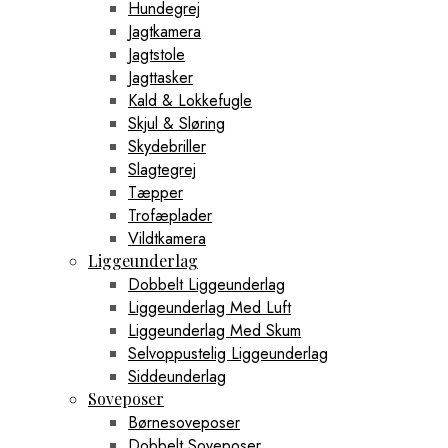
Hundegrej
Jagtkamera
Jagtstole
Jagttasker
Kald & Lokkefugle
Skjul & Sløring
Skydebriller
Slagtegrej
Tæpper
Trofæplader
Vildtkamera
Liggeunderlag
Dobbelt Liggeunderlag
Liggeunderlag Med Luft
Liggeunderlag Med Skum
Selvoppustelig Liggeunderlag
Siddeunderlag
Soveposer
Børnesoveposer
Dobbelt Soveposer