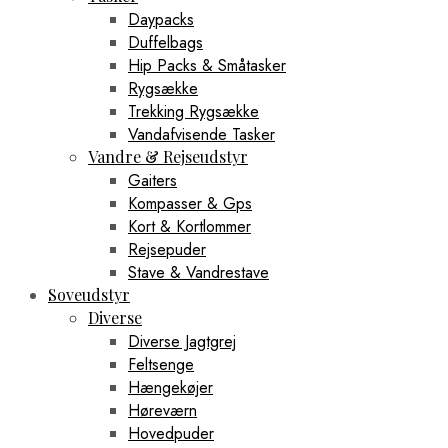
Daypacks
Duffelbags
Hip Packs & Småtasker
Rygsække
Trekking Rygsække
Vandafvisende Tasker
Vandre & Rejseudstyr
Gaiters
Kompasser & Gps
Kort & Kortlommer
Rejsepuder
Stave & Vandrestave
Soveudstyr
Diverse
Diverse Jagtgrej
Feltsenge
Hængekøjer
Høreværn
Hovedpuder