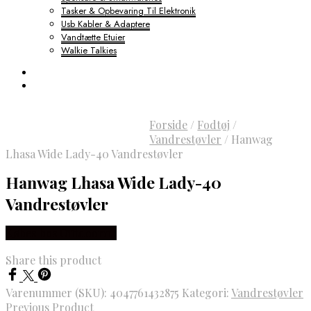
Tasker & Opbevaring Til Elektronik
Usb Kabler & Adaptere
Vandtætte Etuier
Walkie Talkies
Forside
/
Fodtøj
/
Vandrestøvler
/
Hanwag
Lhasa Wide Lady-40 Vandrestøvler
Hanwag Lhasa Wide Lady-40
Vandrestøvler
Købes hos Outdoornu
Share this product
Varenummer (SKU):
4047761432875
Kategori:
Vandrestøvler
Previous Product