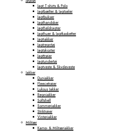
Jagttøj
Jagt T-shirts & Polo
Jagtbælter & Jagtseler
Jagtbukser
Jagthandsker
Jagtheldragter
Jagthuer & Jagtkasketter
Jagtjakker
Jagtregntøj
Jagtskjorter
Jagttrøjer
Jagtundertøj
Jagtveste & Skydeveste
Jakker
Dunjakker
Fleecetrøjer
Luksus Jakker
Regnjakker
Softshell
Sommerjakker
Striktrøjer
Vinterjakker
Militær
Kamp- & Militærjakker