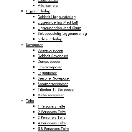
Vildtkamera
Liggeunderlag
Dobbelt Liggeunderlag
Liggeunderlag Med Luft
Liggeunderlag Med Skum
Selvoppustelig Liggeunderlag
Siddeunderlag
Soveposer
Børnesoveposer
Dobbelt Soveposer
Dunsoveposer
Fibersoveposer
Lagenposer
Sæsoner Soveposer
Sommersoveposer
Tilbehør Til Soveposer
Vintersoveposer
Telte
1 Personers Telte
2 Personers Telte
3 Personers Telte
4 Personers Telte
5-8 Personers Telte