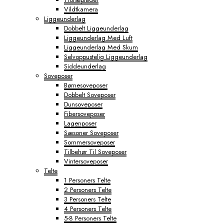
Vildtkamera
Liggeunderlag
Dobbelt Liggeunderlag
Liggeunderlag Med Luft
Liggeunderlag Med Skum
Selvoppustelig Liggeunderlag
Siddeunderlag
Soveposer
Børnesoveposer
Dobbelt Soveposer
Dunsoveposer
Fibersoveposer
Lagenposer
Sæsoner Soveposer
Sommersoveposer
Tilbehør Til Soveposer
Vintersoveposer
Telte
1 Personers Telte
2 Personers Telte
3 Personers Telte
4 Personers Telte
5-8 Personers Telte