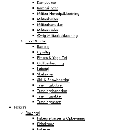
Kampbukser
Kampskjorter
Militær Hovedpåklædning
Militærbælter
Militærhandsker
Militærstøvler
Øvrig Militærbeklædning
Sport & Fritid
Badetøj
Cykeltøj
Fitness & Yoga Tøj
Golfbeklædning
Løbetøj
Skaljakker
Ski- & Snowboardtøj
Træningsbukser
Træningshandsker
Træningsjakker
Træningsshorts
Fiskeri
Fiskegrej
Fiskegrejkasser & Opbevaring
Fiskekroge
Fiskesæt