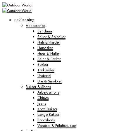
Beklædning
Accessories
Bandana
Briller & Solbriller
Halstørklæder
Handsker
Huer & Hatte
Seler & Bælter
Sokker
Tørklæder
Undertøj
Ure & Smykker
Bukser & Shorts
Arbejdsshorts
Chinos
Jeans
Korte Bukser
Lange Bukser
Sportshorts
Vandre- & Friluftsbukser