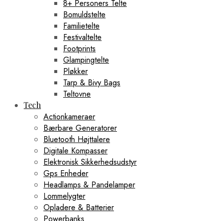
8+ Personers Telte
Bomuldstelte
Familietelte
Festivaltelte
Footprints
Glampingtelte
Pløkker
Tarp & Bivy Bags
Teltovne
Tech
Actionkameraer
Bærbare Generatorer
Bluetooth Højttalere
Digitale Kompasser
Elektronisk Sikkerhedsudstyr
Gps Enheder
Headlamps & Pandelamper
Lommelygter
Opladere & Batterier
Powerbanks