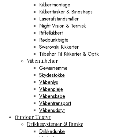
Kikkertmontage
Kikkerttasker & Binostraps
Laserafstandsmåler
Night Vision & Termisk
Riffelkikkert
Rødpunktsigte
Swarovski Kikkerter
Tilbehør Til Kikkerter & Optik
Våbentilbehør
Geværremme
Skydestokke
Våbenlys
Våbenpleje
Våbenskabe
Våbentransport
Våbenudstyr
Outdoor Udstyr
Drikkesystemer & Dunke
Drikkedunke