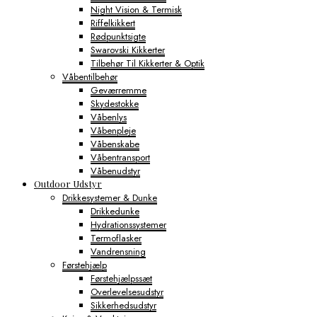
Night Vision & Termisk
Riffelkikkert
Rødpunktsigte
Swarovski Kikkerter
Tilbehør Til Kikkerter & Optik
Våbentilbehør
Geværremme
Skydestokke
Våbenlys
Våbenpleje
Våbenskabe
Våbentransport
Våbenudstyr
Outdoor Udstyr
Drikkesystemer & Dunke
Drikkedunke
Hydrationssystemer
Termoflasker
Vandrensning
Førstehjælp
Førstehjælpssæt
Overlevelsesudstyr
Sikkerhedsudstyr