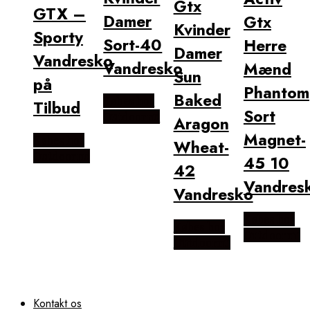
Gtx
GTX –
Damer
Gtx
Kvinder
Sporty
Sort-40
Herre
Damer
Vandresko
Vandresko
Mænd
Sun
på
Phantom
Baked
Købes hos
Tilbud
Sort
Outdoornu
Aragon
Magnet-
Købes hos
Wheat-
Outdoornu
45 10
42
Vandres
Vandresko
Købes hos
Købes hos
Outdoornu
Outdoornu
Kontakt os