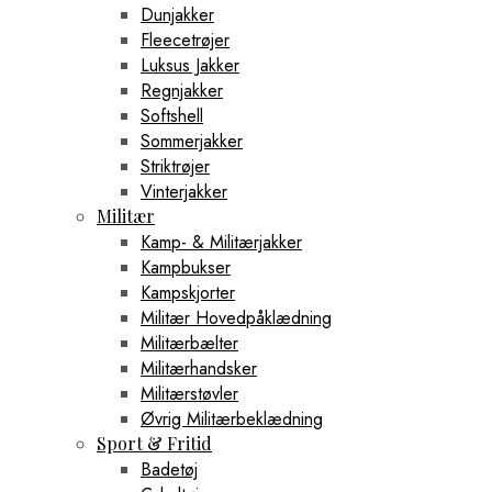
Dunjakker
Fleecetrøjer
Luksus Jakker
Regnjakker
Softshell
Sommerjakker
Striktrøjer
Vinterjakker
Militær
Kamp- & Militærjakker
Kampbukser
Kampskjorter
Militær Hovedpåklædning
Militærbælter
Militærhandsker
Militærstøvler
Øvrig Militærbeklædning
Sport & Fritid
Badetøj