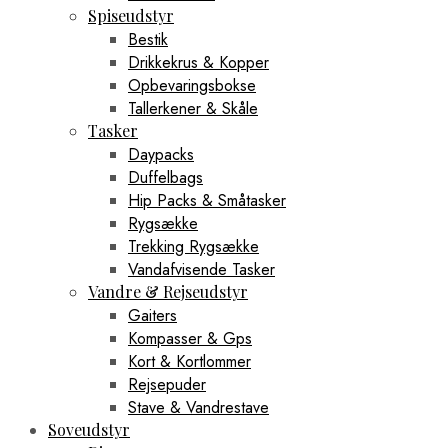
Spiseudstyr
Bestik
Drikkekrus & Kopper
Opbevaringsbokse
Tallerkener & Skåle
Tasker
Daypacks
Duffelbags
Hip Packs & Småtasker
Rygsække
Trekking Rygsække
Vandafvisende Tasker
Vandre & Rejseudstyr
Gaiters
Kompasser & Gps
Kort & Kortlommer
Rejsepuder
Stave & Vandrestave
Soveudstyr