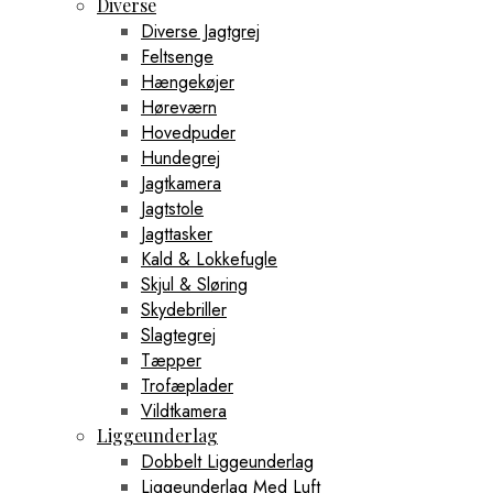
Diverse
Diverse Jagtgrej
Feltsenge
Hængekøjer
Høreværn
Hovedpuder
Hundegrej
Jagtkamera
Jagtstole
Jagttasker
Kald & Lokkefugle
Skjul & Sløring
Skydebriller
Slagtegrej
Tæpper
Trofæplader
Vildtkamera
Liggeunderlag
Dobbelt Liggeunderlag
Liggeunderlag Med Luft