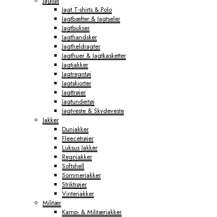
Jagttøj
Jagt T-shirts & Polo
Jagtbælter & Jagtseler
Jagtbukser
Jagthandsker
Jagtheldragter
Jagthuer & Jagtkasketter
Jagtjakker
Jagtregntøj
Jagtskjorter
Jagttrøjer
Jagtundertøj
Jagtveste & Skydeveste
Jakker
Dunjakker
Fleecetrøjer
Luksus Jakker
Regnjakker
Softshell
Sommerjakker
Striktrøjer
Vinterjakker
Militær
Kamp- & Militærjakker