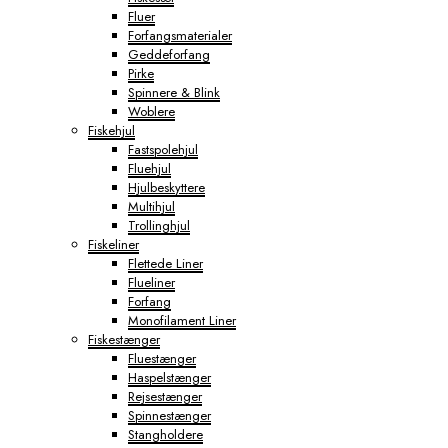
Fluer
Forfangsmaterialer
Geddeforfang
Pirke
Spinnere & Blink
Woblere
Fiskehjul
Fastspolehjul
Fluehjul
Hjulbeskyttere
Multihjul
Trollinghjul
Fiskeliner
Flettede Liner
Flueliner
Forfang
Monofilament Liner
Fiskestænger
Fluestænger
Haspelstænger
Rejsestænger
Spinnestænger
Stangholdere