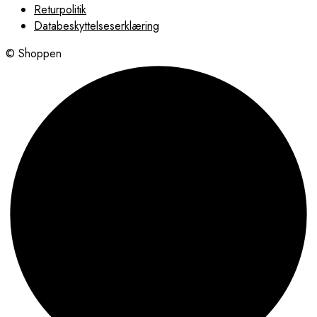
Returpolitik
Databeskyttelseserklæring
© Shoppen