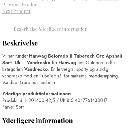
Previous Product
Next Product
Beskrivelse
Yderligere information
Beskrivelse
Vi har fundet
Hanwag Belorado Ii Tubetech Gtx Apshalt
Sort- Uk – Vandresko
fra
Hanwag
hos Outdoornu.dk i
kategorien
Vandresko
. En letvægts, sporty og alsidig
vandresko med en TubeTec sål for maksimal støddæmpning.
Vandtæt Goretex membran.
Yderlige produktinformationer:
Produkt id: H201400-42,5 / UK 8,5 4047761430017
Farve: Sort
Yderligere information