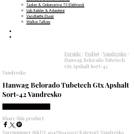
Tasker & Opbevaring Til Elektronik
Usb Kabler & Adaptere
Vandtætte Etuier
Walkie Talkies
Forside
/
Fodtøj
/
Vandresko
/
Hanwag Belorado Tubetech
Gtx Apshalt Sort-42
Vandresko
Hanwag Belorado Tubetech Gtx Apshalt
Sort-42 Vandresko
Købes hos Outdoornu
Share this product
Varenummer (SKU):
4047761430017
Kategori:
Vandresko