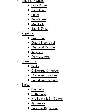
Knive & Værktøj
Faste Knive
Foldeknive
Knive
Knivslibere
Multitools
Sav & Økser
Kogegrej
Brændere
Gas & Brændstof
Gryder & Pander
Kogesæt
Termokander
Spiseudstyr
Bestik
Drikkekrus & Kopper
Opbevaringsbokse
Tallerkener & Skåle
Tasker
Daypacks
Duffelbags
Hip Packs & Småtasker
Rygsække
Trekking Rygsække