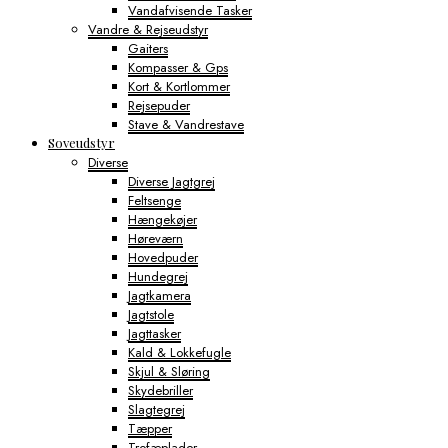
Vandafvisende Tasker
Vandre & Rejseudstyr
Gaiters
Kompasser & Gps
Kort & Kortlommer
Rejsepuder
Stave & Vandrestave
Soveudstyr
Diverse
Diverse Jagtgrej
Feltsenge
Hængekøjer
Høreværn
Hovedpuder
Hundegrej
Jagtkamera
Jagtstole
Jagttasker
Kald & Lokkefugle
Skjul & Sløring
Skydebriller
Slagtegrej
Tæpper
Trofæplader