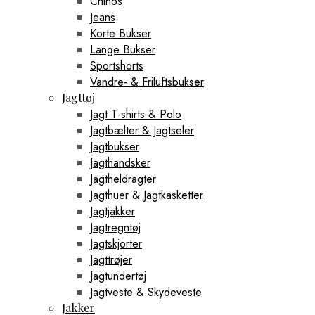
Chinos
Jeans
Korte Bukser
Lange Bukser
Sportshorts
Vandre- & Friluftsbukser
Jagttøj
Jagt T-shirts & Polo
Jagtbælter & Jagtseler
Jagtbukser
Jagthandsker
Jagtheldragter
Jagthuer & Jagtkasketter
Jagtjakker
Jagtregntøj
Jagtskjorter
Jagttrøjer
Jagtundertøj
Jagtveste & Skydeveste
Jakker