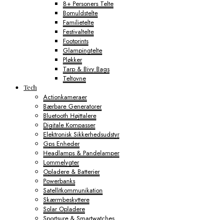
8+ Personers Telte
Bomuldstelte
Familietelte
Festivaltelte
Footprints
Glampingtelte
Pløkker
Tarp & Bivy Bags
Teltovne
Tech
Actionkameraer
Bærbare Generatorer
Bluetooth Højttalere
Digitale Kompasser
Elektronisk Sikkerhedsudstyr
Gps Enheder
Headlamps & Pandelamper
Lommelygter
Opladere & Batterier
Powerbanks
Satellitkommunikation
Skærmbeskyttere
Solar Opladere
Sportsure & Smartwatches