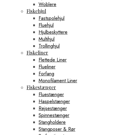
Woblere
Fiskehjul
Fastspolehjul
Fluehjul
Hjulbeskyttere
Multihjul
Trollinghjul
Fiskeliner
Flettede Liner
Flueliner
Forfang
Monofilament Liner
Fiskestænger
Fluestænger
Haspelstænger
Rejsestænger
Spinnestænger
Stangholdere
Stangposer & Rør