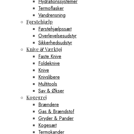
Hydrationssystemer
Termoflasker
Vandrensning
Førstehjælp
Førstehjælpssæt
Overlevelsesudstyr
Sikkerhedsudstyr
Knive & Værktøj
Faste Knive
Foldeknive
Knive
Knivslibere
Multitools
Sav & Økser
Kogegrej
Brændere
Gas & Brændstof
Gryder & Pander
Kogesæt
Termokander