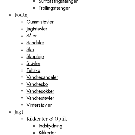
Surfcastingstænger
Trollingstænger
Fodtøj
Gummistøvler
Jagtstøvler
Såler
Sandaler
Sko
Skopleje
Støvler
Teltsko
Vandresandaler
Vandresko
Vandresokker
Vandrestøvler
Vinterstøvler
Jagt
Kikkerter & Optik
Indskydning
Kikkerter