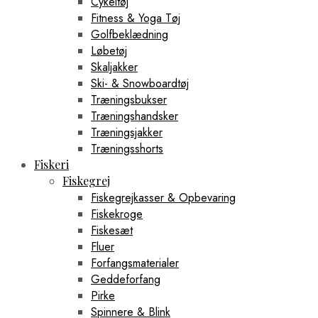
Cykeltøj
Fitness & Yoga Tøj
Golfbeklædning
Løbetøj
Skaljakker
Ski- & Snowboardtøj
Træningsbukser
Træningshandsker
Træningsjakker
Træningsshorts
Fiskeri
Fiskegrej
Fiskegrejkasser & Opbevaring
Fiskekroge
Fiskesæt
Fluer
Forfangsmaterialer
Geddeforfang
Pirke
Spinnere & Blink