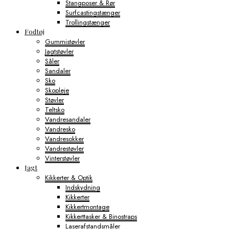
Stangposer & Rør
Surfcastingstænger
Trollingstænger
Fodtøj
Gummistøvler
Jagtstøvler
Såler
Sandaler
Sko
Skopleje
Støvler
Teltsko
Vandresandaler
Vandresko
Vandresokker
Vandrestøvler
Vinterstøvler
Jagt
Kikkerter & Optik
Indskydning
Kikkerter
Kikkertmontage
Kikkerttasker & Binostraps
Laserafstandsmåler