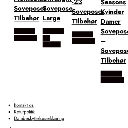
-23
Seasons
Soveposer
Sovepose
Soveposer
Kvinder
Tilbehør
Large
Tilbehør
Damer
Sovepos
Købes hos
Købes hos
Købes hos
Outdoornu
Pro
–
Outdoornu
Outdoor
Sovepos
Tilbehør
Købes hos
Outdoornu
Kontakt os
Returpolitik
Databeskyttelseserklæring