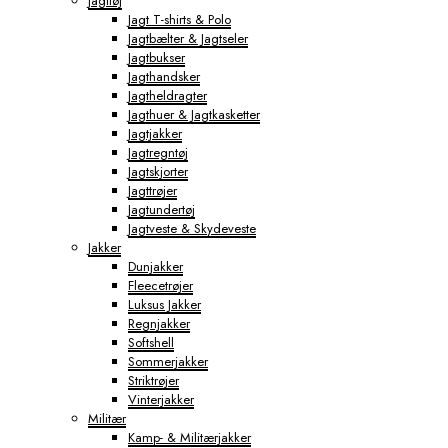
Jagttøj
Jagt T-shirts & Polo
Jagtbælter & Jagtseler
Jagtbukser
Jagthandsker
Jagtheldragter
Jagthuer & Jagtkasketter
Jagtjakker
Jagtregntøj
Jagtskjorter
Jagttrøjer
Jagtundertøj
Jagtveste & Skydeveste
Jakker
Dunjakker
Fleecetrøjer
Luksus Jakker
Regnjakker
Softshell
Sommerjakker
Striktrøjer
Vinterjakker
Militær
Kamp- & Militærjakker