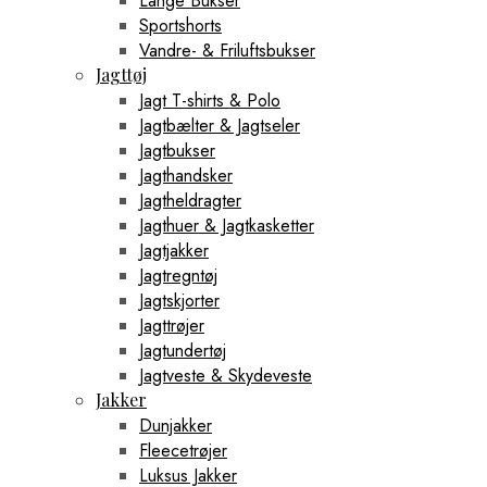
Lange Bukser
Sportshorts
Vandre- & Friluftsbukser
Jagttøj
Jagt T-shirts & Polo
Jagtbælter & Jagtseler
Jagtbukser
Jagthandsker
Jagtheldragter
Jagthuer & Jagtkasketter
Jagtjakker
Jagtregntøj
Jagtskjorter
Jagttrøjer
Jagtundertøj
Jagtveste & Skydeveste
Jakker
Dunjakker
Fleecetrøjer
Luksus Jakker