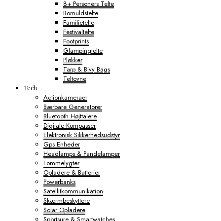
8+ Personers Telte
Bomuldstelte
Familietelte
Festivaltelte
Footprints
Glampingtelte
Pløkker
Tarp & Bivy Bags
Teltovne
Tech
Actionkameraer
Bærbare Generatorer
Bluetooth Højttalere
Digitale Kompasser
Elektronisk Sikkerhedsudstyr
Gps Enheder
Headlamps & Pandelamper
Lommelygter
Opladere & Batterier
Powerbanks
Satellitkommunikation
Skærmbeskyttere
Solar Opladere
Sportsure & Smartwatches