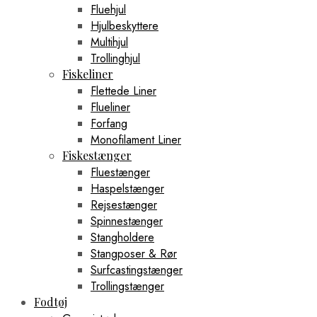
Fluehjul
Hjulbeskyttere
Multihjul
Trollinghjul
Fiskeliner
Flettede Liner
Flueliner
Forfang
Monofilament Liner
Fiskestænger
Fluestænger
Haspelstænger
Rejsestænger
Spinnestænger
Stangholdere
Stangposer & Rør
Surfcastingstænger
Trollingstænger
Fodtøj