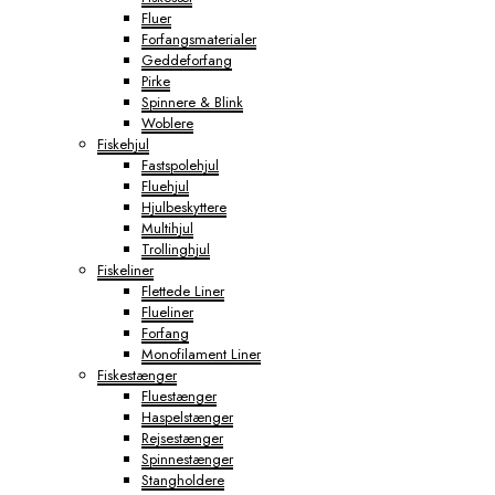
Fluer
Forfangsmaterialer
Geddeforfang
Pirke
Spinnere & Blink
Woblere
Fiskehjul
Fastspolehjul
Fluehjul
Hjulbeskyttere
Multihjul
Trollinghjul
Fiskeliner
Flettede Liner
Flueliner
Forfang
Monofilament Liner
Fiskestænger
Fluestænger
Haspelstænger
Rejsestænger
Spinnestænger
Stangholdere