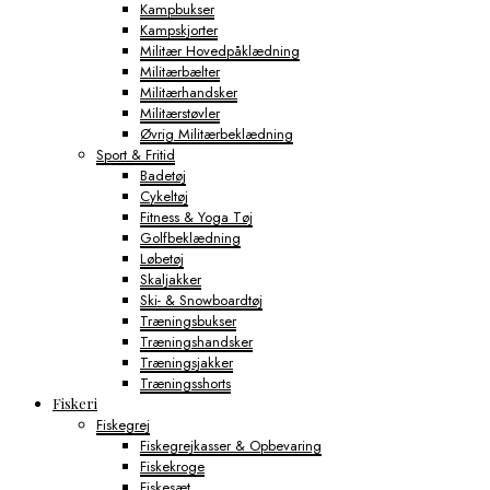
Kampbukser
Kampskjorter
Militær Hovedpåklædning
Militærbælter
Militærhandsker
Militærstøvler
Øvrig Militærbeklædning
Sport & Fritid
Badetøj
Cykeltøj
Fitness & Yoga Tøj
Golfbeklædning
Løbetøj
Skaljakker
Ski- & Snowboardtøj
Træningsbukser
Træningshandsker
Træningsjakker
Træningsshorts
Fiskeri
Fiskegrej
Fiskegrejkasser & Opbevaring
Fiskekroge
Fiskesæt