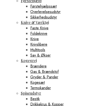
Førstehjælp
Førstehjælpssæt
Overlevelsesudstyr
Sikkerhedsudstyr
Knive & Værktøj
Faste Knive
Foldeknive
Knive
Knivslibere
Multitools
Sav & Økser
Kogegrej
Brændere
Gas & Brændstof
Gryder & Pander
Kogesæt
Termokander
Spiseudstyr
Bestik
Drikkekrus & Kopper