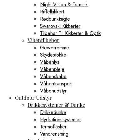
Night Vision & Termisk
Riffelkikkert
Rødpunktsigte
Swarovski Kikkerter
Tilbehør Til Kikkerter & Optik
Våbentilbehør
Geværremme
Skydestokke
Våbenlys
Våbenpleje
Våbenskabe
Våbentransport
Våbenudstyr
Outdoor Udstyr
Drikkesystemer & Dunke
Drikkedunke
Hydrationssystemer
Termoflasker
Vandrensning