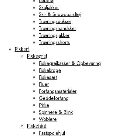
Løbetøj
Skaljakker
Ski- & Snowboardtøj
Træningsbukser
Træningshandsker
Træningsjakker
Træningsshorts
Fiskeri
Fiskegrej
Fiskegrejkasser & Opbevaring
Fiskekroge
Fiskesæt
Fluer
Forfangsmaterialer
Geddeforfang
Pirke
Spinnere & Blink
Woblere
Fiskehjul
Fastspolehjul