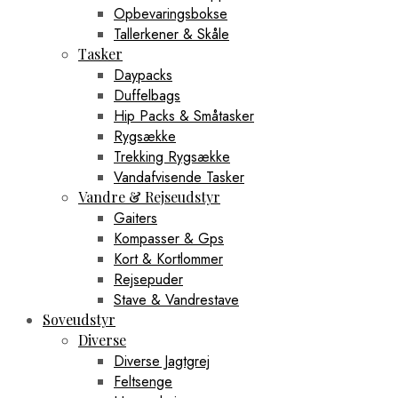
Opbevaringsbokse
Tallerkener & Skåle
Tasker
Daypacks
Duffelbags
Hip Packs & Småtasker
Rygsække
Trekking Rygsække
Vandafvisende Tasker
Vandre & Rejseudstyr
Gaiters
Kompasser & Gps
Kort & Kortlommer
Rejsepuder
Stave & Vandrestave
Soveudstyr
Diverse
Diverse Jagtgrej
Feltsenge