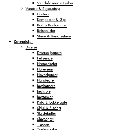
Vandafvisende Tasker
Vandre & Rejseudstyr
Gaiters
Kompasser & Gps
Kort & Kortlommer
Rejsepuder
Stave & Vandrestave
Soveudstyr
Diverse
Diverse Jagtgrej
Feltsenge
Hængekøjer
Høreværn
Hovedpuder
Hundegrej
Jagtkamera
Jagtstole
Jagttasker
Kald & Lokkefugle
Skjul & Sløring
Skydebriller
Slagtegrej
Tæpper
Trofæplader