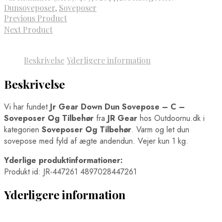
Dunsoveposer
,
Soveposer
Previous Product
Next Product
Beskrivelse
Yderligere information
Beskrivelse
Vi har fundet
Jr Gear Down Dun Sovepose – C –
Soveposer Og Tilbehør
fra
JR Gear
hos Outdoornu.dk i
kategorien
Soveposer Og Tilbehør
. Varm og let dun
sovepose med fyld af ægte andendun. Vejer kun 1 kg.
Yderlige produktinformationer:
Produkt id: JR-447261 4897028447261
Yderligere information