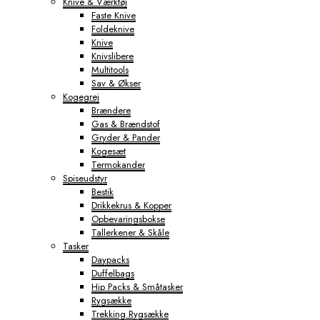
Knive & Værktøj
Faste Knive
Foldeknive
Knive
Knivslibere
Multitools
Sav & Økser
Kogegrej
Brændere
Gas & Brændstof
Gryder & Pander
Kogesæt
Termokander
Spiseudstyr
Bestik
Drikkekrus & Kopper
Opbevaringsbokse
Tallerkener & Skåle
Tasker
Daypacks
Duffelbags
Hip Packs & Småtasker
Rygsække
Trekking Rygsække