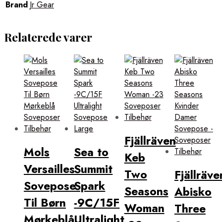
Brand
Jr Gear
Relaterede varer
Fjällräven
Mols
Sea to
Keb
Versailles
Summit
Two
Fjällräve
Sovepose
Spark
Seasons
Abisko
Til Børn
-9C/15F
Woman
Three
Mørkeblå
Ultralight