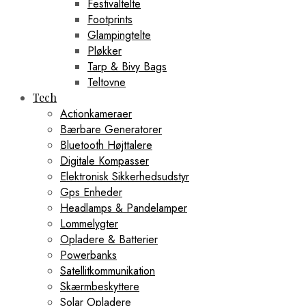
Festivaltelte
Footprints
Glampingtelte
Pløkker
Tarp & Bivy Bags
Teltovne
Tech
Actionkameraer
Bærbare Generatorer
Bluetooth Højttalere
Digitale Kompasser
Elektronisk Sikkerhedsudstyr
Gps Enheder
Headlamps & Pandelamper
Lommelygter
Opladere & Batterier
Powerbanks
Satellitkommunikation
Skærmbeskyttere
Solar Opladere