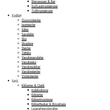
Stangposer & Rør
Surfcastingstænger
Trollingstænger
Fodtøj
Gummistøvler
Jagtstøvler
Såler
Sandaler
Sko
Skopleje
Støvler
Teltsko
Vandresandaler
Vandresko
Vandresokker
Vandrestøvler
Vinterstøvler
Jagt
Kikkerter & Optik
Indskydning
Kikkerter
Kikkertmontage
Kikkerttasker & Binostraps
Laserafstandsmåler