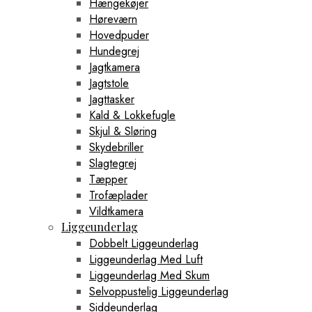
Hængekøjer
Høreværn
Hovedpuder
Hundegrej
Jagtkamera
Jagtstole
Jagttasker
Kald & Lokkefugle
Skjul & Sløring
Skydebriller
Slagtegrej
Tæpper
Trofæplader
Vildtkamera
Liggeunderlag
Dobbelt Liggeunderlag
Liggeunderlag Med Luft
Liggeunderlag Med Skum
Selvoppustelig Liggeunderlag
Siddeunderlag