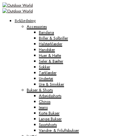
Beklædning
Accessories
Bandana
Briller & Solbriller
Halstørklæder
Handsker
Huer & Hatte
Seler & Bælter
Sokker
Tørklæder
Undertøj
Ure & Smykker
Bukser & Shorts
Arbejdsshorts
Chinos
Jeans
Korte Bukser
Lange Bukser
Sportshorts
Vandre- & Friluftsbukser