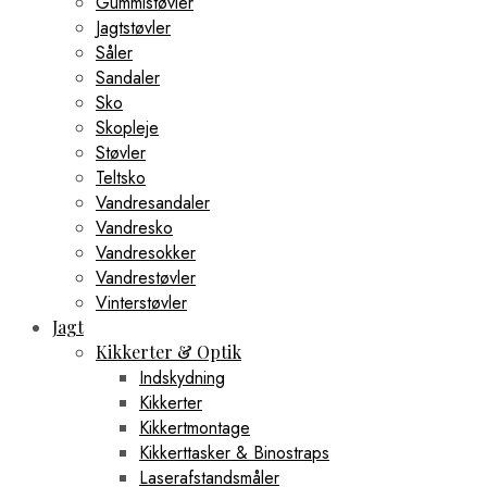
Gummistøvler
Jagtstøvler
Såler
Sandaler
Sko
Skopleje
Støvler
Teltsko
Vandresandaler
Vandresko
Vandresokker
Vandrestøvler
Vinterstøvler
Jagt
Kikkerter & Optik
Indskydning
Kikkerter
Kikkertmontage
Kikkerttasker & Binostraps
Laserafstandsmåler