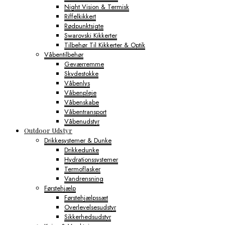
Night Vision & Termisk
Riffelkikkert
Rødpunktsigte
Swarovski Kikkerter
Tilbehør Til Kikkerter & Optik
Våbentilbehør
Geværremme
Skydestokke
Våbenlys
Våbenpleje
Våbenskabe
Våbentransport
Våbenudstyr
Outdoor Udstyr
Drikkesystemer & Dunke
Drikkedunke
Hydrationssystemer
Termoflasker
Vandrensning
Førstehjælp
Førstehjælpssæt
Overlevelsesudstyr
Sikkerhedsudstyr