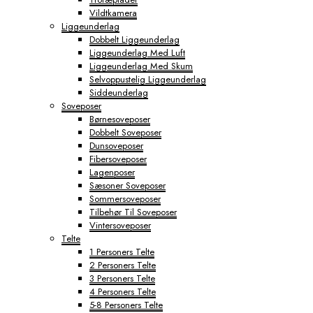
Vildtkamera
Liggeunderlag
Dobbelt Liggeunderlag
Liggeunderlag Med Luft
Liggeunderlag Med Skum
Selvoppustelig Liggeunderlag
Siddeunderlag
Soveposer
Børnesoveposer
Dobbelt Soveposer
Dunsoveposer
Fibersoveposer
Lagenposer
Sæsoner Soveposer
Sommersoveposer
Tilbehør Til Soveposer
Vintersoveposer
Telte
1 Personers Telte
2 Personers Telte
3 Personers Telte
4 Personers Telte
5-8 Personers Telte