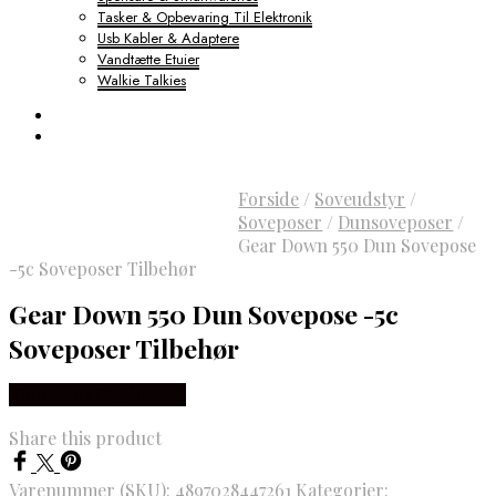
Tasker & Opbevaring Til Elektronik
Usb Kabler & Adaptere
Vandtætte Etuier
Walkie Talkies
Forside
/
Soveudstyr
/
Soveposer
/
Dunsoveposer
/
Gear Down 550 Dun Sovepose
-5c Soveposer Tilbehør
Gear Down 550 Dun Sovepose -5c
Soveposer Tilbehør
Købes hos Outdoornu
Share this product
Varenummer (SKU):
4897028447261
Kategorier: