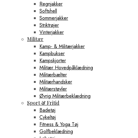
Regnjakker
Softshell
Sommerjakker
Striktrøjer
Vinterjakker
Militær
Kamp- & Militærjakker
Kampbukser
Kampskjorter
Militær Hovedpåklædning
Militærbælter
Militærhandsker
Militærstøvler
Øvrig Militærbeklædning
Sport & Fritid
Badetøj
Cykeltøj
Fitness & Yoga Tøj
Golfbeklædning