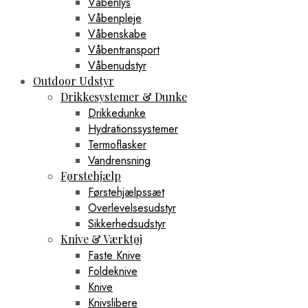
Våbenlys
Våbenpleje
Våbenskabe
Våbentransport
Våbenudstyr
Outdoor Udstyr
Drikkesystemer & Dunke
Drikkedunke
Hydrationssystemer
Termoflasker
Vandrensning
Førstehjælp
Førstehjælpssæt
Overlevelsesudstyr
Sikkerhedsudstyr
Knive & Værktøj
Faste Knive
Foldeknive
Knive
Knivslibere