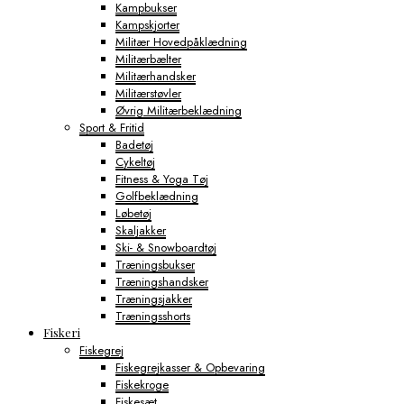
Kampbukser
Kampskjorter
Militær Hovedpåklædning
Militærbælter
Militærhandsker
Militærstøvler
Øvrig Militærbeklædning
Sport & Fritid
Badetøj
Cykeltøj
Fitness & Yoga Tøj
Golfbeklædning
Løbetøj
Skaljakker
Ski- & Snowboardtøj
Træningsbukser
Træningshandsker
Træningsjakker
Træningsshorts
Fiskeri
Fiskegrej
Fiskegrejkasser & Opbevaring
Fiskekroge
Fiskesæt