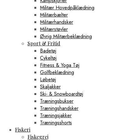
Kampskjorter
Militær Hovedpåklædning
Militærbælter
Militærhandsker
Militærstøvler
Øvrig Militærbeklædning
Sport & Fritid
Badetøj
Cykeltøj
Fitness & Yoga Tøj
Golfbeklædning
Løbetøj
Skaljakker
Ski- & Snowboardtøj
Træningsbukser
Træningshandsker
Træningsjakker
Træningsshorts
Fiskeri
Fiskegrej