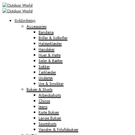
Beklædning
Accessories
Bandana
Briller & Solbriller
Halstørklæder
Handsker
Huer & Hatte
Seler & Bælter
Sokker
Tørklæder
Undertøj
Ure & Smykker
Bukser & Shorts
Arbejdsshorts
Chinos
Jeans
Korte Bukser
Lange Bukser
Sportshorts
Vandre- & Friluftsbukser