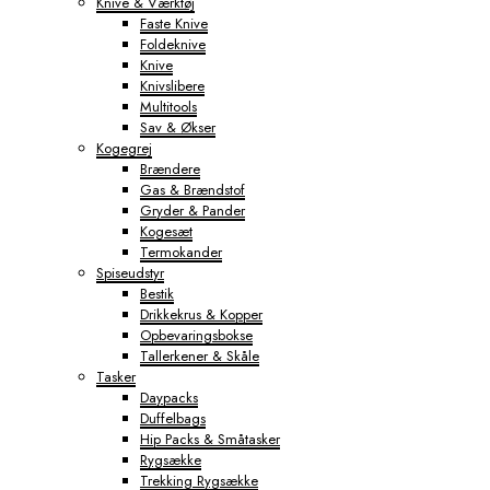
Knive & Værktøj
Faste Knive
Foldeknive
Knive
Knivslibere
Multitools
Sav & Økser
Kogegrej
Brændere
Gas & Brændstof
Gryder & Pander
Kogesæt
Termokander
Spiseudstyr
Bestik
Drikkekrus & Kopper
Opbevaringsbokse
Tallerkener & Skåle
Tasker
Daypacks
Duffelbags
Hip Packs & Småtasker
Rygsække
Trekking Rygsække