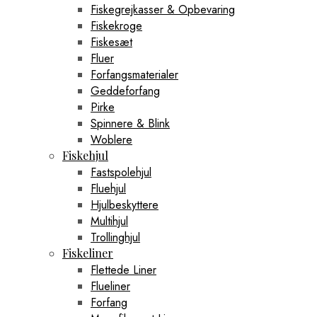
Fiskegrejkasser & Opbevaring
Fiskekroge
Fiskesæt
Fluer
Forfangsmaterialer
Geddeforfang
Pirke
Spinnere & Blink
Woblere
Fiskehjul
Fastspolehjul
Fluehjul
Hjulbeskyttere
Multihjul
Trollinghjul
Fiskeliner
Flettede Liner
Flueliner
Forfang