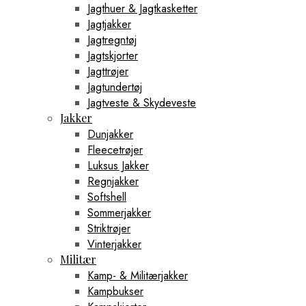
Jagthuer & Jagtkasketter
Jagtjakker
Jagtregntøj
Jagtskjorter
Jagttrøjer
Jagtundertøj
Jagtveste & Skydeveste
Jakker
Dunjakker
Fleecetrøjer
Luksus Jakker
Regnjakker
Softshell
Sommerjakker
Striktrøjer
Vinterjakker
Militær
Kamp- & Militærjakker
Kampbukser