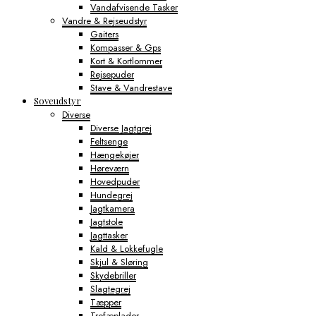
Vandafvisende Tasker
Vandre & Rejseudstyr
Gaiters
Kompasser & Gps
Kort & Kortlommer
Rejsepuder
Stave & Vandrestave
Soveudstyr
Diverse
Diverse Jagtgrej
Feltsenge
Hængekøjer
Høreværn
Hovedpuder
Hundegrej
Jagtkamera
Jagtstole
Jagttasker
Kald & Lokkefugle
Skjul & Sløring
Skydebriller
Slagtegrej
Tæpper
Trofæplader