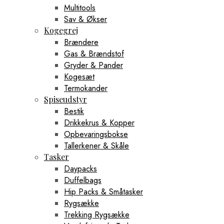
Multitools
Sav & Økser
Kogegrej
Brændere
Gas & Brændstof
Gryder & Pander
Kogesæt
Termokander
Spiseudstyr
Bestik
Drikkekrus & Kopper
Opbevaringsbokse
Tallerkener & Skåle
Tasker
Daypacks
Duffelbags
Hip Packs & Småtasker
Rygsække
Trekking Rygsække