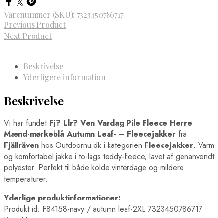
Varenummer (SKU):
7323450786717
Previous Product
Next Product
Beskrivelse
Yderligere information
Beskrivelse
Vi har fundet
Fj? Llr? Ven Vardag Pile Fleece Herre
Mænd-mørkeblå Autumn Leaf- – Fleecejakker
fra
Fjällräven
hos Outdoornu.dk i kategorien
Fleecejakker
. Varm
og komfortabel jakke i to-lags teddy-fleece, lavet af genanvendt
polyester. Perfekt til både kolde vinterdage og mildere
temperaturer.
Yderlige produktinformationer:
Produkt id: F84158-navy / autumn leaf-2XL 7323450786717