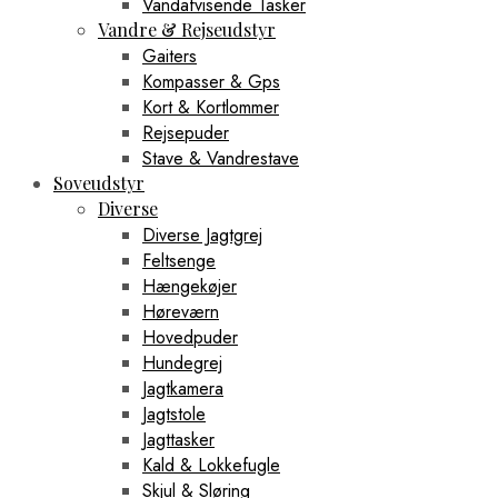
Vandafvisende Tasker
Vandre & Rejseudstyr
Gaiters
Kompasser & Gps
Kort & Kortlommer
Rejsepuder
Stave & Vandrestave
Soveudstyr
Diverse
Diverse Jagtgrej
Feltsenge
Hængekøjer
Høreværn
Hovedpuder
Hundegrej
Jagtkamera
Jagtstole
Jagttasker
Kald & Lokkefugle
Skjul & Sløring