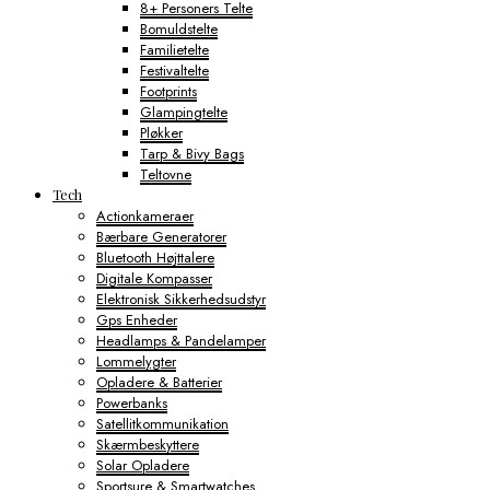
8+ Personers Telte
Bomuldstelte
Familietelte
Festivaltelte
Footprints
Glampingtelte
Pløkker
Tarp & Bivy Bags
Teltovne
Tech
Actionkameraer
Bærbare Generatorer
Bluetooth Højttalere
Digitale Kompasser
Elektronisk Sikkerhedsudstyr
Gps Enheder
Headlamps & Pandelamper
Lommelygter
Opladere & Batterier
Powerbanks
Satellitkommunikation
Skærmbeskyttere
Solar Opladere
Sportsure & Smartwatches