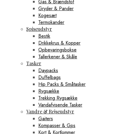
Gas & Brændstof
Gryder & Pander
Kogesæt
Termokander
Spiseudstyr
Bestik
Drikkekrus & Kopper
Opbevaringsbokse
Tallerkener & Skåle
Tasker
Daypacks
Duffelbags
Hip Packs & Småtasker
Rygsække
Trekking Rygsække
Vandafvisende Tasker
Vandre & Rejseudstyr
Gaiters
Kompasser & Gps
Kort & Kortlommer