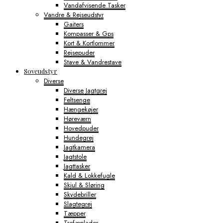
Vandafvisende Tasker
Vandre & Rejseudstyr
Gaiters
Kompasser & Gps
Kort & Kortlommer
Rejsepuder
Stave & Vandrestave
Soveudstyr
Diverse
Diverse Jagtgrej
Feltsenge
Hængekøjer
Høreværn
Hovedpuder
Hundegrej
Jagtkamera
Jagtstole
Jagttasker
Kald & Lokkefugle
Skjul & Sløring
Skydebriller
Slagtegrej
Tæpper
Trofæplader