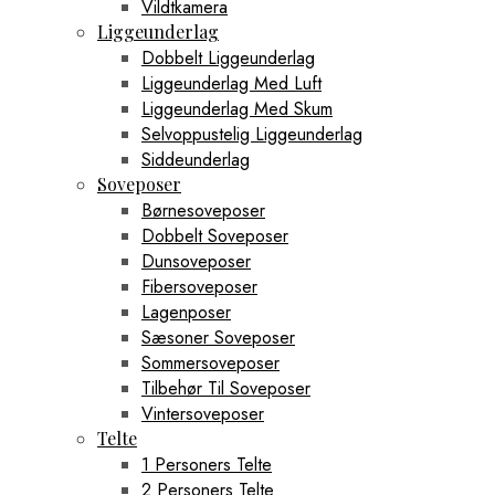
Vildtkamera
Liggeunderlag
Dobbelt Liggeunderlag
Liggeunderlag Med Luft
Liggeunderlag Med Skum
Selvoppustelig Liggeunderlag
Siddeunderlag
Soveposer
Børnesoveposer
Dobbelt Soveposer
Dunsoveposer
Fibersoveposer
Lagenposer
Sæsoner Soveposer
Sommersoveposer
Tilbehør Til Soveposer
Vintersoveposer
Telte
1 Personers Telte
2 Personers Telte