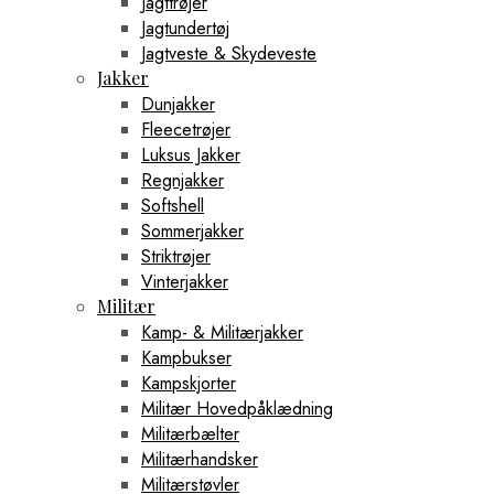
Jagttrøjer
Jagtundertøj
Jagtveste & Skydeveste
Jakker
Dunjakker
Fleecetrøjer
Luksus Jakker
Regnjakker
Softshell
Sommerjakker
Striktrøjer
Vinterjakker
Militær
Kamp- & Militærjakker
Kampbukser
Kampskjorter
Militær Hovedpåklædning
Militærbælter
Militærhandsker
Militærstøvler