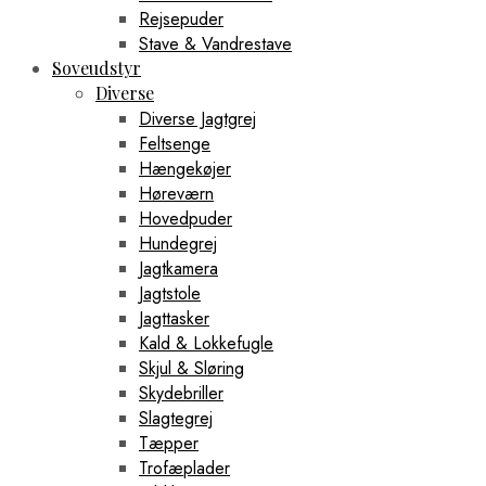
Rejsepuder
Stave & Vandrestave
Soveudstyr
Diverse
Diverse Jagtgrej
Feltsenge
Hængekøjer
Høreværn
Hovedpuder
Hundegrej
Jagtkamera
Jagtstole
Jagttasker
Kald & Lokkefugle
Skjul & Sløring
Skydebriller
Slagtegrej
Tæpper
Trofæplader