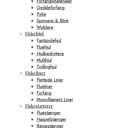
Forfangsmaterialer
Geddeforfang
Pirke
Spinnere & Blink
Woblere
Fiskehjul
Fastspolehjul
Fluehjul
Hjulbeskyttere
Multihjul
Trollinghjul
Fiskeliner
Flettede Liner
Flueliner
Forfang
Monofilament Liner
Fiskestænger
Fluestænger
Haspelstænger
Rejsestænger