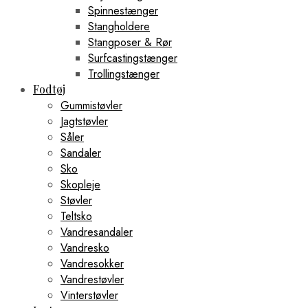
Spinnestænger
Stangholdere
Stangposer & Rør
Surfcastingstænger
Trollingstænger
Fodtøj
Gummistøvler
Jagtstøvler
Såler
Sandaler
Sko
Skopleje
Støvler
Teltsko
Vandresandaler
Vandresko
Vandresokker
Vandrestøvler
Vinterstøvler