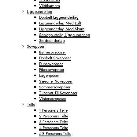
Vildtkamera
Liggeunderlag
Dobbelt Liggeunderlag
Liggeunderlag Med Luft
Liggeunderlag Med Skum
Selvoppustelig Liggeunderlag
Siddeunderlag
Soveposer
Børnesoveposer
Dobbelt Soveposer
Dunsoveposer
Fibersoveposer
Lagenposer
Sæsoner Soveposer
Sommersoveposer
Tilbehør Til Soveposer
Vintersoveposer
Telte
1 Personers Telte
2 Personers Telte
3 Personers Telte
4 Personers Telte
5-8 Personers Telte