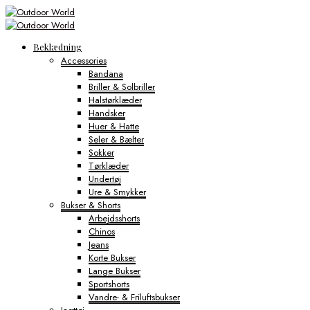
Beklædning
Accessories
Bandana
Briller & Solbriller
Halstørklæder
Handsker
Huer & Hatte
Seler & Bælter
Sokker
Tørklæder
Undertøj
Ure & Smykker
Bukser & Shorts
Arbejdsshorts
Chinos
Jeans
Korte Bukser
Lange Bukser
Sportshorts
Vandre- & Friluftsbukser