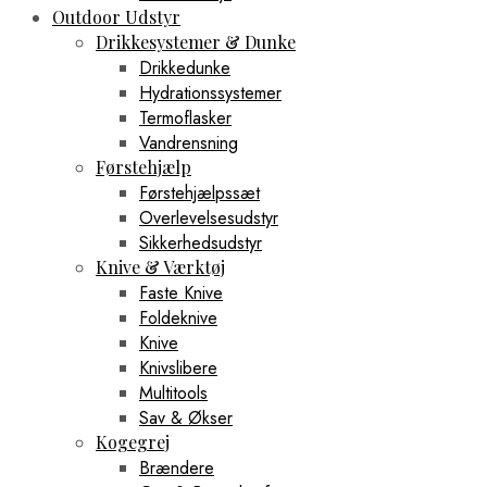
Outdoor Udstyr
Drikkesystemer & Dunke
Drikkedunke
Hydrationssystemer
Termoflasker
Vandrensning
Førstehjælp
Førstehjælpssæt
Overlevelsesudstyr
Sikkerhedsudstyr
Knive & Værktøj
Faste Knive
Foldeknive
Knive
Knivslibere
Multitools
Sav & Økser
Kogegrej
Brændere