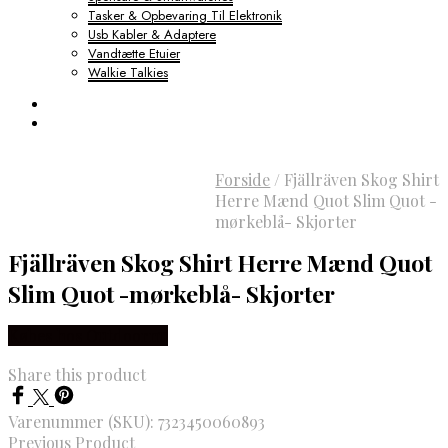
Tasker & Opbevaring Til Elektronik
Usb Kabler & Adaptere
Vandtætte Etuier
Walkie Talkies
Forside
/
Fjällräven Skog Shirt
Herre Mænd Quot Slim Quot -
mørkeblå- Skjorter
Fjällräven Skog Shirt Herre Mænd Quot
Slim Quot -mørkeblå- Skjorter
Købes hos Outdoornu
Share this product
Varenummer (SKU):
7323450060893
Previous Product