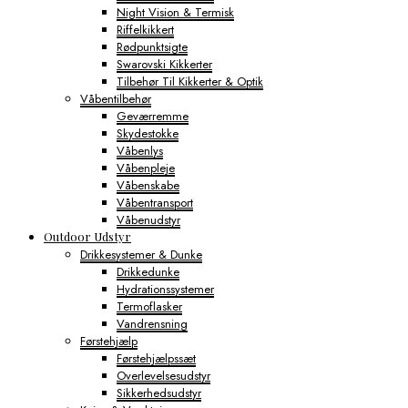
Night Vision & Termisk
Riffelkikkert
Rødpunktsigte
Swarovski Kikkerter
Tilbehør Til Kikkerter & Optik
Våbentilbehør
Geværremme
Skydestokke
Våbenlys
Våbenpleje
Våbenskabe
Våbentransport
Våbenudstyr
Outdoor Udstyr
Drikkesystemer & Dunke
Drikkedunke
Hydrationssystemer
Termoflasker
Vandrensning
Førstehjælp
Førstehjælpssæt
Overlevelsesudstyr
Sikkerhedsudstyr