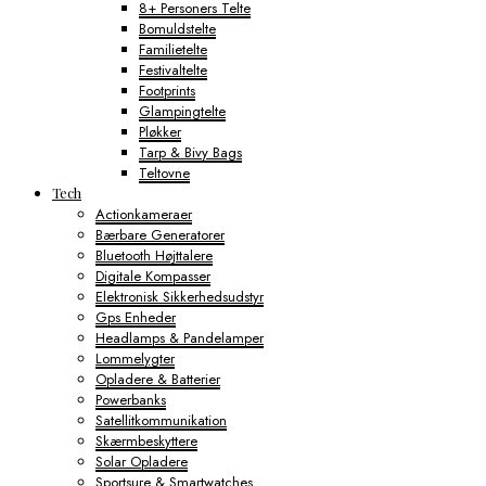
8+ Personers Telte
Bomuldstelte
Familietelte
Festivaltelte
Footprints
Glampingtelte
Pløkker
Tarp & Bivy Bags
Teltovne
Tech
Actionkameraer
Bærbare Generatorer
Bluetooth Højttalere
Digitale Kompasser
Elektronisk Sikkerhedsudstyr
Gps Enheder
Headlamps & Pandelamper
Lommelygter
Opladere & Batterier
Powerbanks
Satellitkommunikation
Skærmbeskyttere
Solar Opladere
Sportsure & Smartwatches