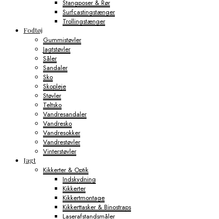
Stangposer & Rør
Surfcastingstænger
Trollingstænger
Fodtøj
Gummistøvler
Jagtstøvler
Såler
Sandaler
Sko
Skopleje
Støvler
Teltsko
Vandresandaler
Vandresko
Vandresokker
Vandrestøvler
Vinterstøvler
Jagt
Kikkerter & Optik
Indskydning
Kikkerter
Kikkertmontage
Kikkerttasker & Binostraps
Laserafstandsmåler