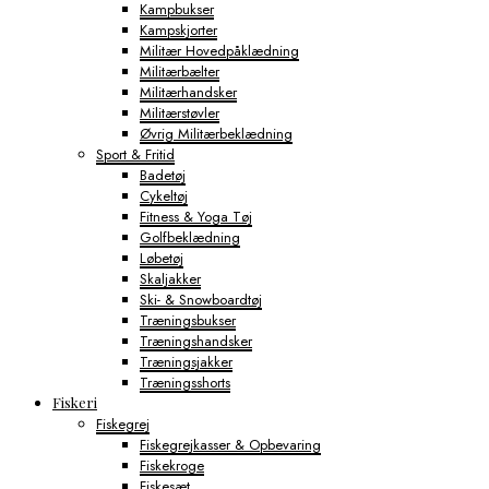
Kampbukser
Kampskjorter
Militær Hovedpåklædning
Militærbælter
Militærhandsker
Militærstøvler
Øvrig Militærbeklædning
Sport & Fritid
Badetøj
Cykeltøj
Fitness & Yoga Tøj
Golfbeklædning
Løbetøj
Skaljakker
Ski- & Snowboardtøj
Træningsbukser
Træningshandsker
Træningsjakker
Træningsshorts
Fiskeri
Fiskegrej
Fiskegrejkasser & Opbevaring
Fiskekroge
Fiskesæt