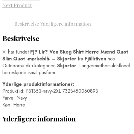
Next Product
Beskrivelse
Yderligere information
Beskrivelse
Vi har fundet
Fj? Llr? Ven Skog Shirt Herre Mænd Quot
Slim Quot -mørkeblå- – Skjorter
fra
Fjällräven
hos
Outdoornu.dk i kategorien
Skjorter
. Langærmetbomuldsflonel
herreskjorte ismal pasform.
Yderlige produktinformationer:
Produkt id: F81353-navy-2XL 7323450060893
Farve: Navy
Køn: Herre
Yderligere information