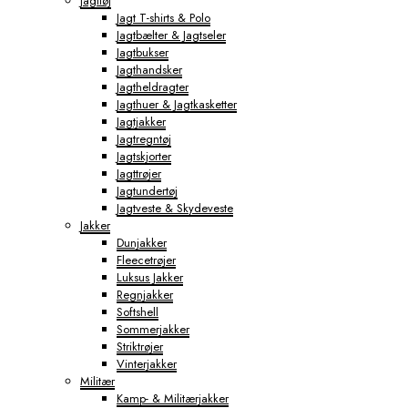
Jagttøj
Jagt T-shirts & Polo
Jagtbælter & Jagtseler
Jagtbukser
Jagthandsker
Jagtheldragter
Jagthuer & Jagtkasketter
Jagtjakker
Jagtregntøj
Jagtskjorter
Jagttrøjer
Jagtundertøj
Jagtveste & Skydeveste
Jakker
Dunjakker
Fleecetrøjer
Luksus Jakker
Regnjakker
Softshell
Sommerjakker
Striktrøjer
Vinterjakker
Militær
Kamp- & Militærjakker