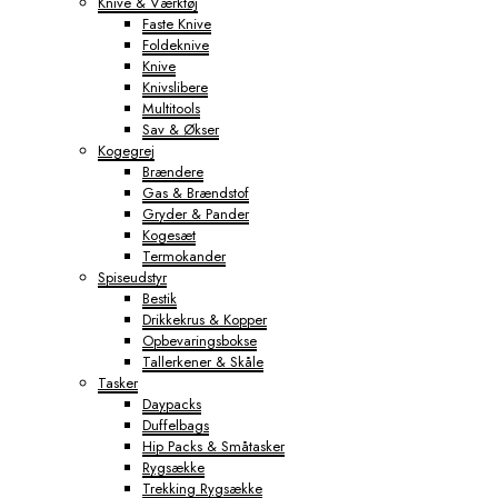
Knive & Værktøj
Faste Knive
Foldeknive
Knive
Knivslibere
Multitools
Sav & Økser
Kogegrej
Brændere
Gas & Brændstof
Gryder & Pander
Kogesæt
Termokander
Spiseudstyr
Bestik
Drikkekrus & Kopper
Opbevaringsbokse
Tallerkener & Skåle
Tasker
Daypacks
Duffelbags
Hip Packs & Småtasker
Rygsække
Trekking Rygsække