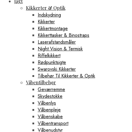
Jagt
Kikkerter & Optik
Indskydning
Kikkerter
Kikkertmontage
Kikkerttasker & Binostraps
Laserafstandsmåler
Night Vision & Termisk
Riffelkikkert
Rødpunktsigte
Swarovski Kikkerter
Tilbehør Til Kikkerter & Optik
Våbentilbehør
Geværremme
Skydestokke
Våbenlys
Våbenpleje
Våbenskabe
Våbentransport
Våbenudstyr