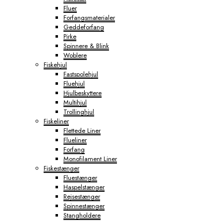
Fluer
Forfangsmaterialer
Geddeforfang
Pirke
Spinnere & Blink
Woblere
Fiskehjul
Fastspolehjul
Fluehjul
Hjulbeskyttere
Multihjul
Trollinghjul
Fiskeliner
Flettede Liner
Flueliner
Forfang
Monofilament Liner
Fiskestænger
Fluestænger
Haspelstænger
Rejsestænger
Spinnestænger
Stangholdere