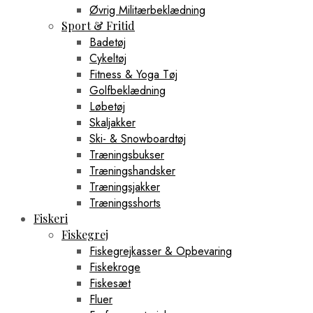
Øvrig Militærbeklædning
Sport & Fritid
Badetøj
Cykeltøj
Fitness & Yoga Tøj
Golfbeklædning
Løbetøj
Skaljakker
Ski- & Snowboardtøj
Træningsbukser
Træningshandsker
Træningsjakker
Træningsshorts
Fiskeri
Fiskegrej
Fiskegrejkasser & Opbevaring
Fiskekroge
Fiskesæt
Fluer