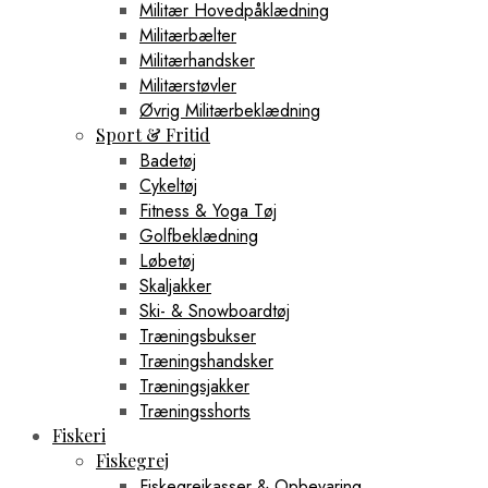
Militær Hovedpåklædning
Militærbælter
Militærhandsker
Militærstøvler
Øvrig Militærbeklædning
Sport & Fritid
Badetøj
Cykeltøj
Fitness & Yoga Tøj
Golfbeklædning
Løbetøj
Skaljakker
Ski- & Snowboardtøj
Træningsbukser
Træningshandsker
Træningsjakker
Træningsshorts
Fiskeri
Fiskegrej
Fiskegrejkasser & Opbevaring