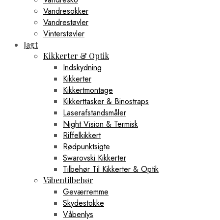
Vandresokker
Vandrestøvler
Vinterstøvler
Jagt
Kikkerter & Optik
Indskydning
Kikkerter
Kikkertmontage
Kikkerttasker & Binostraps
Laserafstandsmåler
Night Vision & Termisk
Riffelkikkert
Rødpunktsigte
Swarovski Kikkerter
Tilbehør Til Kikkerter & Optik
Våbentilbehør
Geværremme
Skydestokke
Våbenlys