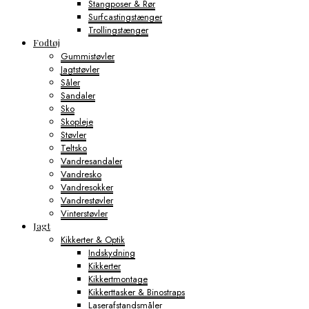
Stangposer & Rør
Surfcastingstænger
Trollingstænger
Fodtøj
Gummistøvler
Jagtstøvler
Såler
Sandaler
Sko
Skopleje
Støvler
Teltsko
Vandresandaler
Vandresko
Vandresokker
Vandrestøvler
Vinterstøvler
Jagt
Kikkerter & Optik
Indskydning
Kikkerter
Kikkertmontage
Kikkerttasker & Binostraps
Laserafstandsmåler