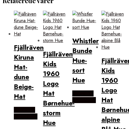
Relaterede varer
Whistler
Fjällräven
Bunde
Fjällräven
Kiruna
Hue-
Fjällräve
Kids
Hat-
sort
Kids
1960
dune
Hue
1960
Logo
Beige-
Logo
Hat
Købes hos
Hat
Hat
Outdoornu
Børnehue-
Børnehu
Købes hos
storm
Outdoornu
alpine
Hue