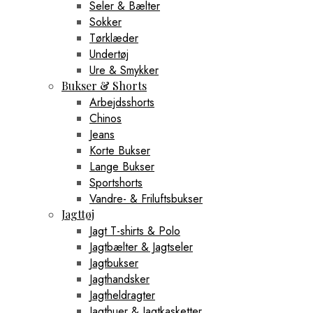
Seler & Bælter
Sokker
Tørklæder
Undertøj
Ure & Smykker
Bukser & Shorts
Arbejdsshorts
Chinos
Jeans
Korte Bukser
Lange Bukser
Sportshorts
Vandre- & Friluftsbukser
Jagttøj
Jagt T-shirts & Polo
Jagtbælter & Jagtseler
Jagtbukser
Jagthandsker
Jagtheldragter
Jagthuer & Jagtkasketter