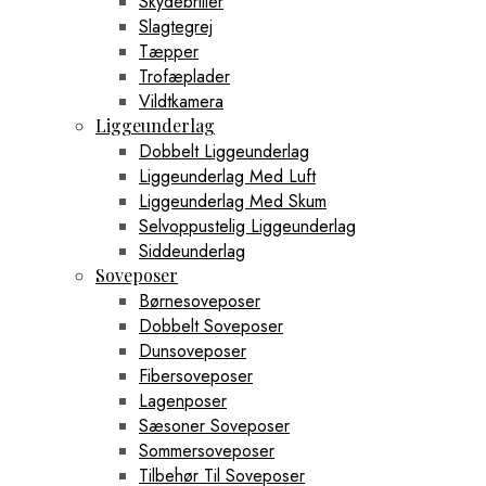
Skydebriller
Slagtegrej
Tæpper
Trofæplader
Vildtkamera
Liggeunderlag
Dobbelt Liggeunderlag
Liggeunderlag Med Luft
Liggeunderlag Med Skum
Selvoppustelig Liggeunderlag
Siddeunderlag
Soveposer
Børnesoveposer
Dobbelt Soveposer
Dunsoveposer
Fibersoveposer
Lagenposer
Sæsoner Soveposer
Sommersoveposer
Tilbehør Til Soveposer