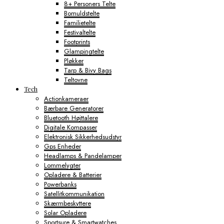
8+ Personers Telte
Bomuldstelte
Familietelte
Festivaltelte
Footprints
Glampingtelte
Pløkker
Tarp & Bivy Bags
Teltovne
Tech
Actionkameraer
Bærbare Generatorer
Bluetooth Højttalere
Digitale Kompasser
Elektronisk Sikkerhedsudstyr
Gps Enheder
Headlamps & Pandelamper
Lommelygter
Opladere & Batterier
Powerbanks
Satellitkommunikation
Skærmbeskyttere
Solar Opladere
Sportsure & Smartwatches