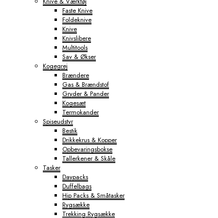
Knive & Værktøj
Faste Knive
Foldeknive
Knive
Knivslibere
Multitools
Sav & Økser
Kogegrej
Brændere
Gas & Brændstof
Gryder & Pander
Kogesæt
Termokander
Spiseudstyr
Bestik
Drikkekrus & Kopper
Opbevaringsbokse
Tallerkener & Skåle
Tasker
Daypacks
Duffelbags
Hip Packs & Småtasker
Rygsække
Trekking Rygsække