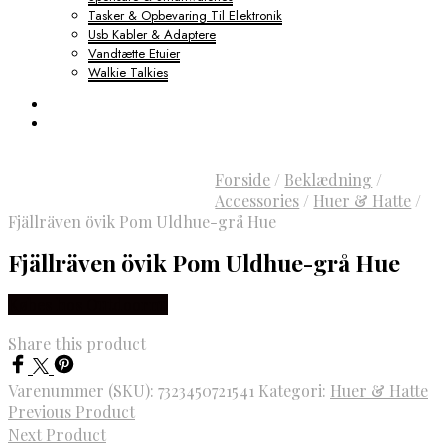
Tasker & Opbevaring Til Elektronik
Usb Kabler & Adaptere
Vandtætte Etuier
Walkie Talkies
Forside
/
Beklædning
/
Accessories
/
Huer & Hatte
/
Fjällräven övik Pom Uldhue-grå Hue
Fjällräven övik Pom Uldhue-grå Hue
Købes hos Outdoornu
Share this product
Varenummer (SKU):
7323450721541
Kategori:
Huer & Hatte
Previous Product
Next Product