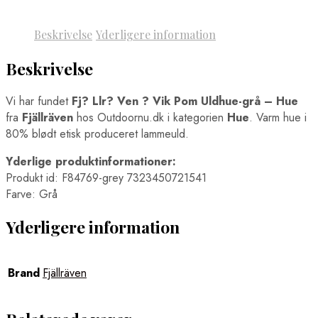
Beskrivelse
Yderligere information
Beskrivelse
Vi har fundet
Fj? Llr? Ven ? Vik Pom Uldhue-grå – Hue
fra
Fjällräven
hos Outdoornu.dk i kategorien
Hue
. Varm hue i
80% blødt etisk produceret lammeuld.
Yderlige produktinformationer:
Produkt id: F84769-grey 7323450721541
Farve: Grå
Yderligere information
Brand
Fjällräven