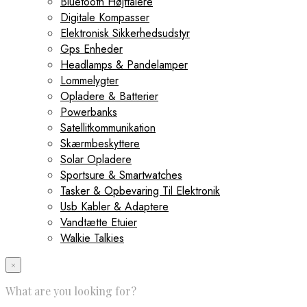
Bluetooth Højttalere
Digitale Kompasser
Elektronisk Sikkerhedsudstyr
Gps Enheder
Headlamps & Pandelamper
Lommelygter
Opladere & Batterier
Powerbanks
Satellitkommunikation
Skærmbeskyttere
Solar Opladere
Sportsure & Smartwatches
Tasker & Opbevaring Til Elektronik
Usb Kabler & Adaptere
Vandtætte Etuier
Walkie Talkies
×
What are you looking for?