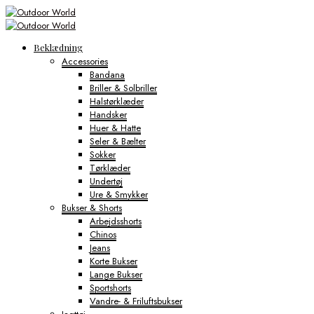
Beklædning
Accessories
Bandana
Briller & Solbriller
Halstørklæder
Handsker
Huer & Hatte
Seler & Bælter
Sokker
Tørklæder
Undertøj
Ure & Smykker
Bukser & Shorts
Arbejdsshorts
Chinos
Jeans
Korte Bukser
Lange Bukser
Sportshorts
Vandre- & Friluftsbukser