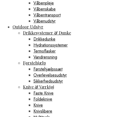
Våbenpleje
Våbenskabe
Våbentransport
Våbenudstyr
Outdoor Udstyr
Drikkesystemer & Dunke
Drikkedunke
Hydrationssystemer
Termoflasker
Vandrensning
Førstehjælp
Førstehjælpssæt
Overlevelsesudstyr
Sikkerhedsudstyr
Knive & Værktøj
Faste Knive
Foldeknive
Knive
Knivslibere