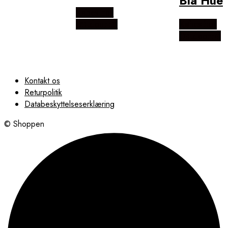
Blå Hue
Købes hos
Outdoornu
Købes hos
Outdoornu
Kontakt os
Returpolitik
Databeskyttelseserklæring
© Shoppen