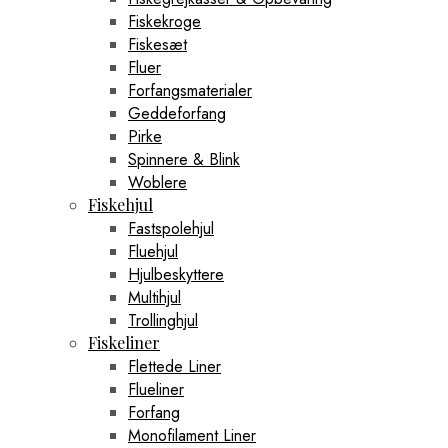
Fiskekroge
Fiskesæt
Fluer
Forfangsmaterialer
Geddeforfang
Pirke
Spinnere & Blink
Woblere
Fiskehjul
Fastspolehjul
Fluehjul
Hjulbeskyttere
Multihjul
Trollinghjul
Fiskeliner
Flettede Liner
Flueliner
Forfang
Monofilament Liner