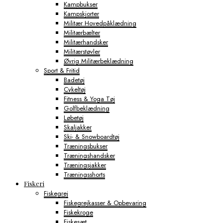
Kampbukser
Kampskjorter
Militær Hovedpåklædning
Militærbælter
Militærhandsker
Militærstøvler
Øvrig Militærbeklædning
Sport & Fritid
Badetøj
Cykeltøj
Fitness & Yoga Tøj
Golfbeklædning
Løbetøj
Skaljakker
Ski- & Snowboardtøj
Træningsbukser
Træningshandsker
Træningsjakker
Træningsshorts
Fiskeri
Fiskegrej
Fiskegrejkasser & Opbevaring
Fiskekroge
Fiskesæt