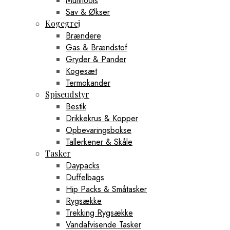
Multitools
Sav & Økser
Kogegrej
Brændere
Gas & Brændstof
Gryder & Pander
Kogesæt
Termokander
Spiseudstyr
Bestik
Drikkekrus & Kopper
Opbevaringsbokse
Tallerkener & Skåle
Tasker
Daypacks
Duffelbags
Hip Packs & Småtasker
Rygsække
Trekking Rygsække
Vandafvisende Tasker