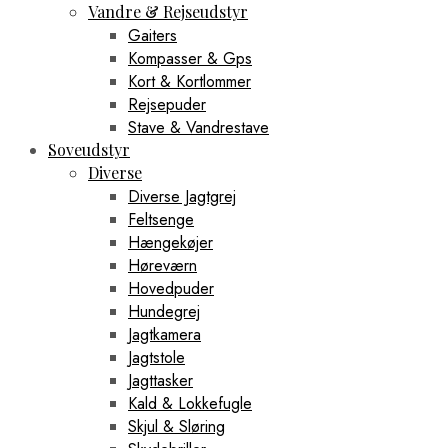
Vandre & Rejseudstyr
Gaiters
Kompasser & Gps
Kort & Kortlommer
Rejsepuder
Stave & Vandrestave
Soveudstyr
Diverse
Diverse Jagtgrej
Feltsenge
Hængekøjer
Høreværn
Hovedpuder
Hundegrej
Jagtkamera
Jagtstole
Jagttasker
Kald & Lokkefugle
Skjul & Sløring