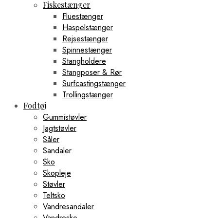
Fiskestænger
Fluestænger
Haspelstænger
Rejsestænger
Spinnestænger
Stangholdere
Stangposer & Rør
Surfcastingstænger
Trollingstænger
Fodtøj
Gummistøvler
Jagtstøvler
Såler
Sandaler
Sko
Skopleje
Støvler
Teltsko
Vandresandaler
Vandresko