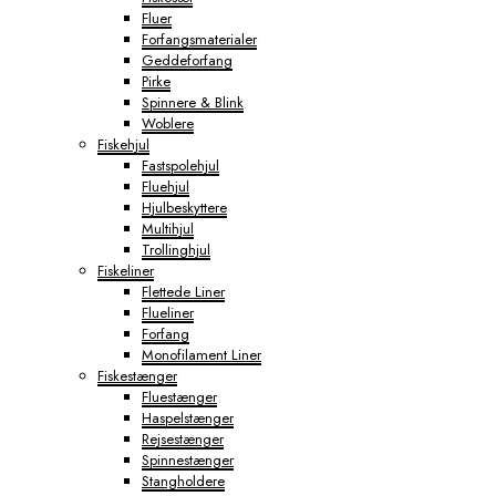
Fluer
Forfangsmaterialer
Geddeforfang
Pirke
Spinnere & Blink
Woblere
Fiskehjul
Fastspolehjul
Fluehjul
Hjulbeskyttere
Multihjul
Trollinghjul
Fiskeliner
Flettede Liner
Flueliner
Forfang
Monofilament Liner
Fiskestænger
Fluestænger
Haspelstænger
Rejsestænger
Spinnestænger
Stangholdere