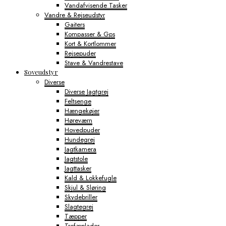
Vandafvisende Tasker
Vandre & Rejseudstyr
Gaiters
Kompasser & Gps
Kort & Kortlommer
Rejsepuder
Stave & Vandrestave
Soveudstyr
Diverse
Diverse Jagtgrej
Feltsenge
Hængekøjer
Høreværn
Hovedpuder
Hundegrej
Jagtkamera
Jagtstole
Jagttasker
Kald & Lokkefugle
Skjul & Sløring
Skydebriller
Slagtegrej
Tæpper
Trofæplader