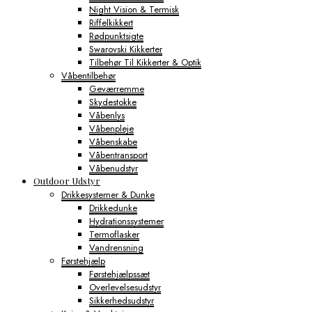
Night Vision & Termisk
Riffelkikkert
Rødpunktsigte
Swarovski Kikkerter
Tilbehør Til Kikkerter & Optik
Våbentilbehør
Geværremme
Skydestokke
Våbenlys
Våbenpleje
Våbenskabe
Våbentransport
Våbenudstyr
Outdoor Udstyr
Drikkesystemer & Dunke
Drikkedunke
Hydrationssystemer
Termoflasker
Vandrensning
Førstehjælp
Førstehjælpssæt
Overlevelsesudstyr
Sikkerhedsudstyr