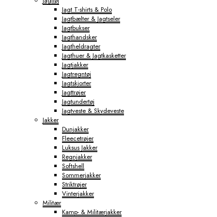
Jagttøj
Jagt T-shirts & Polo
Jagtbælter & Jagtseler
Jagtbukser
Jagthandsker
Jagtheldragter
Jagthuer & Jagtkasketter
Jagtjakker
Jagtregntøj
Jagtskjorter
Jagttrøjer
Jagtundertøj
Jagtveste & Skydeveste
Jakker
Dunjakker
Fleecetrøjer
Luksus Jakker
Regnjakker
Softshell
Sommerjakker
Striktrøjer
Vinterjakker
Militær
Kamp- & Militærjakker