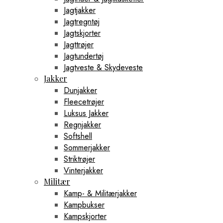
Jagtjakker
Jagtregntøj
Jagtskjorter
Jagttrøjer
Jagtundertøj
Jagtveste & Skydeveste
Jakker
Dunjakker
Fleecetrøjer
Luksus Jakker
Regnjakker
Softshell
Sommerjakker
Striktrøjer
Vinterjakker
Militær
Kamp- & Militærjakker
Kampbukser
Kampskjorter