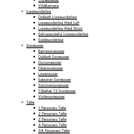
Vildtkamera
Liggeunderlag
Dobbelt Liggeunderlag
Liggeunderlag Med Luft
Liggeunderlag Med Skum
Selvoppustelig Liggeunderlag
Siddeunderlag
Soveposer
Børnesoveposer
Dobbelt Soveposer
Dunsoveposer
Fibersoveposer
Lagenposer
Sæsoner Soveposer
Sommersoveposer
Tilbehør Til Soveposer
Vintersoveposer
Telte
1 Personers Telte
2 Personers Telte
3 Personers Telte
4 Personers Telte
5-8 Personers Telte